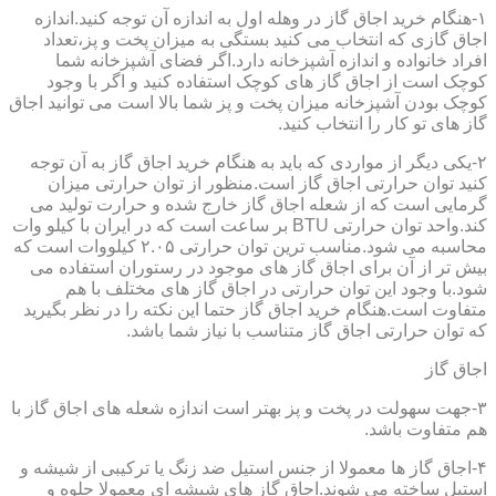
۱-هنگام خرید اجاق گاز در وهله اول به اندازه آن توجه کنید.اندازه
اجاق گازی که انتخاب می کنید بستگی به میزان پخت و پز،تعداد
افراد خانواده و اندازه آشپزخانه دارد.اگر فضای آشپزخانه شما
کوچک است از اجاق گاز های کوچک استفاده کنید و اگر با وجود
کوچک بودن آشپزخانه میزان پخت و پز شما بالا است می توانید اجاق
گاز های تو کار را انتخاب کنید.
۲-یکی دیگر از مواردی که باید به هنگام خرید اجاق گاز به آن توجه
کنید توان حرارتی اجاق گاز است.منظور از توان حرارتی میزان
گرمایی است که از شعله اجاق گاز خارج شده و حرارت تولید می
کند.واحد توان حرارتی BTU بر ساعت است که در ایران با کیلو وات
محاسبه می شود.مناسب ترین توان حرارتی ۲.۰۵ کیلووات است که
بیش تر از آن برای اجاق گاز های موجود در رستوران استفاده می
شود.با وجود این توان حرارتی در اجاق گاز های مختلف با هم
متفاوت است.هنگام خرید اجاق گاز حتما این نکته را در نظر بگیرید
که توان حرارتی اجاق گاز متناسب با نیاز شما باشد.
اجاق گاز
۳-جهت سهولت در پخت و پز بهتر است اندازه شعله های اجاق گاز با
هم متفاوت باشد.
۴-اجاق گاز ها معمولا از جنس استیل ضد زنگ یا ترکیبی از شیشه و
استیل ساخته می شوند.اجاق گاز های شیشه ای معمولا جلوه و