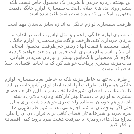
این نوشته درباره خریدن یا نخریدن یک محصول خاص نیست بلکه
بیشتر روی ایده های طلایی انتخاب سمساری لوازم خانگی،قیمت
معقول و امکاناتی که باید داشته باشند تاکید شده است.
ظرفیت سمساری لوازم خانگی به اندازه سایز لباستان مهم است
سمساری لوازم خانگی را هم باید مثل لباس متناسب با اندازه و
نیازتان خریداری کنید.ظرفیت و گنجایش سمساری لوازم خانگی
رابطه مستقیم با قیمت آنها دارد.هر چه ظرفیت محصول انتخابی
تان بالاتر باشد مبلغ بیشتری بابت خرید آن پرداخت خواهید کرد.به
علاوه اگر محصولی با گنجایش بیشتر از نیازتان بخرید در طولانی
مدت هزینه بیشتری پرداخت خواهید کرد که به لحاظ اقتصادی اصلا
به صرفه نیست.
از طرفی نه تنها به خاطر هزینه بلکه به خاطر ابعاد سمساری لوازم
خانگی هم مراقب ظرفیت آنها باشید.ابعاد لوازم آشپزخانه تان باید
کاملا متناسب با فضای آشپزخانه انتخاب شوند.با این کار هم فضای
بیشتری به لوازم می دهیدتا بهتر کار کنند و بازده بالاتری داشته
باشند و هم خودتان استفاده راحت تری خواهید داشت.برای مثال
حتی اگر بودجه تان به شما اجازه می دهد ماشین ظرفشویی 12
نفره بخرید و آشپزخانه تان فضای کافی برای قرار دادن آن را ندارد
سراغ مدل های رومیزی با ظرفیت هشت نفره بروید.کمی اقتصادی
تر فکر کنید.