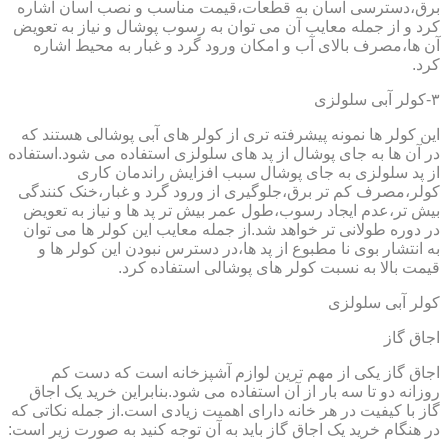
برق،دسترسی آسان به قطعات،قیمت مناسب و نصب آسان اشاره
کرد و از جمله معایب آن می توان به رسوب پوشال و نیاز به تعویض
آن ها،مصرف بالای آب و امکان ورود گرد و غبار به محیط اشاره
کرد.
۳-کولر آبی سلولزی
این کولر ها نمونه پیشرفته تری از کولر های آبی پوشالی هستند که
در آن ها به جای پوشال از پد های سلولزی استفاده می شود.استفاده
از پد سلولزی به جای پوشال سبب افزایش راندمان کاری
کولر،مصرف کم تر برق،جلوگیری از ورود گرد و غبار،خنک کنندگی
بیش تر،عدم ایجاد رسوب،طول عمر بیش تر پد ها و نیاز به تعویض
در دوره طولانی تر خواهد شد.از جمله معایب این کولر ها می توان
به انتشار بوی نا مطبوع از پد ها،در دسترس نبودن این کولر ها و
قیمت بالا به نسبت کولر های پوشالی استفاده کرد.
کولر آبی سلولزی
اجاق گاز
اجاق گاز یکی از مهم ترین لوازم آشپزخانه است که دست کم
روزانه دو تا سه بار از آن استفاده می شود.بنابراین خرید یک اجاق
گاز با کیفیت در هر خانه دارای اهمیت زیادی است.از جمله نکاتی که
در هنگام خرید یک اجاق گاز باید به آن توجه کنید به صورت زیر است: