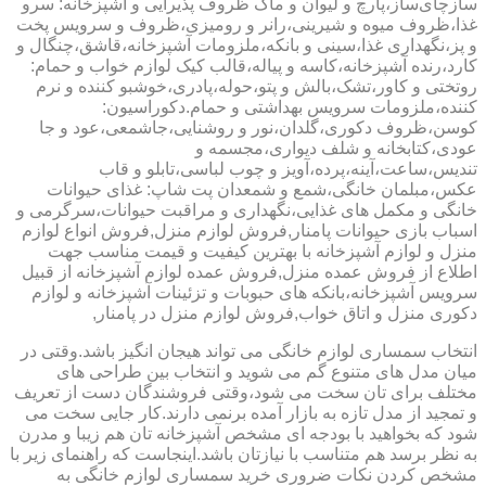
سازچای‌ساز،پارچ و لیوان و ماگ ظروف پذیرایی و آشپزخانه: سرو
غذا،ظروف میوه و شیرینی،رانر و رومیزی،ظروف و سرویس پخت
و پز،نگهداری غذا،سینی و بانکه،ملزومات آشپزخانه،قاشق،چنگال و
کارد،رنده آشپزخانه،کاسه و پیاله،قالب کیک لوازم خواب و حمام:
روتختی و کاور،تشک،بالش و پتو،حوله،پادری،خوشبو کننده و نرم
کننده،ملزومات سرویس بهداشتی و حمام.دکوراسیون:
کوسن،ظروف دکوری،گلدان،نور و روشنایی،جاشمعی،عود و جا
عودی،کتابخانه و شلف دیواری،مجسمه و
تندیس،ساعت،آینه،پرده،آویز و چوب لباسی،تابلو و قاب
عکس،مبلمان خانگی،شمع و شمعدان پت شاپ: غذای حیوانات
خانگی و مکمل های غذایی،نگهداری و مراقبت حیوانات،سرگرمی و
اسباب بازی حیوانات پامنار,فروش لوازم منزل,فروش انواع لوازم
منزل و لوازم آشپزخانه با بهترین کیفیت و قیمت مناسب جهت
اطلاع از فروش عمده منزل,فروش عمده لوازم آشپزخانه از قبیل
سرویس آشپزخانه،بانکه های حبوبات و تزئینات آشپزخانه و لوازم
دکوری منزل و اتاق خواب,فروش لوازم منزل در پامنار,
انتخاب سمساری لوازم خانگی می تواند هیجان انگیز باشد.وقتی در
میان مدل های متنوع گم می شوید و انتخاب بین طراحی های
مختلف برای تان سخت می شود،وقتی فروشندگان دست از تعریف
و تمجید از مدل تازه به بازار آمده برنمی دارند.کار جایی سخت می
شود که بخواهید با بودجه ای مشخص آشپزخانه تان هم زیبا و مدرن
به نظر برسد هم متناسب با نیازتان باشد.اینجاست که راهنمای زیر با
مشخص کردن نکات ضروری خرید سمساری لوازم خانگی به