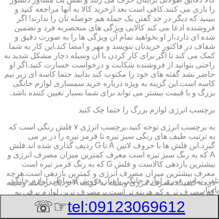
را بازی می کنند.کافی است بعد ازخرید کالا به آنها مراجعه کنید و
ببینید که دیگر در حد گفتن یک جمله هم حوصله تان را ندارند! اگر
فروشنده ادعا می کند کالایی ویژگی های منحصربه فرد و تضمین
شده ای دارد،از او بخواهید تمام آن ویژگی ها را به صورت دقیق و
شفاف در فاکتور خریدتان بنویسد و مهر و امضا کند.این کار به شما
کمک می کند تا اگر برای کار کردن با آن وسیله دچار مشکل شدید به
راحتی بتوانید از فروشنده شکایت و درخواست خسارت کنید.اگر او
حاضر نشد گفته های خود را مکتوب کند بدانید حتما کاسه ای زیر نیم
کاسه است.این گزینه به ویژه درباره خرید سمساری لوازم خانگی
بزرگ و با قیمت بیشتر می تواند برای شما بسیار تعیین کننده باشد.
برچسب انرژی لوازم بزرگ را حتما چک کنید
به برچسب انرژی توجه کنید.برچسب انرژی ٧ فلش رنگی است که
به ترتیب طیف های رنگی سبز تیره تا قرمز تیره را در بر می
گیرد.این فلش ها با حروف لاتین A تا G ردیف گذاری شده اند.فلش
A که به رنگ سبز تیره است معرف کمترین میزان مصرف انرژی و
بیشترین بازدهی کالاست و فلش G که به رنگ قرمز تیره است
معرف بیشترین میزان مصرف انرژی و کمترین بازدهی است.هرچه
تلفن تماس فوری
لوازم خانگی پامنار,فروش اقساطی لوازم خانگی
درجه کیفیت مصرف انرژی وسیله به گزینه A نزدیک تر باشد وسیله
پامنار
کم مصرف تر و کم هزینه تر است.پرمصرف ترین لوازم برقی به
ترتیب یخچال،ماشین لباسشویی،فریزر و ماشین ظرفشویی
☞☏
tel:09123069612
است.دقت به برچسب انرژی برای این وسایل اهمیت بیشتری دارد.