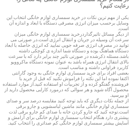
رعایت کنیم؟
یکی از مهم ترین نکات در خرید سمساری لوازم خانگی انتخاب این
وسایل برحسب میزان انرژی مصرفی دستگاه با ابعاد و اندازه آن
است.
از دیگر مسائل تاثیرگذاردرخرید سمساری لوازم خانگی میزان
سرعت آن وسیله در جریان و انتقال انرژی است.در صورتی می
توانید در مصرف انرژی صرفه جویی نمایید که انرژی حاصله با ابعاد
دستگاه هماهنگ بوده و دستگاه شما اندازه ی کوچکی داشته
باشد.مسئله ذکرشده در صورتی تاثیر چند برابر دارد که با سرعت
بالای انتقال انرژی همراه باشد به عنوان نمونه دستگاه ماکروویو
کاربرد فراوانی داشته و مناسب است.
بعضی افراد برای خرید سمساری لوازم خانگی به وجود گارانتی
اکتفا نموده اما این نکته را فراموش نکنید که قبل از خرید با
فروشنده گفتگو کرده و از تجربیات او استفاده کنید.از موارد استفاده
محصول آگاه شوید و هر سوالی که درمورد کارایی محصول دارید از
او بپرسید.
از جمله نکات دیگری که باید توجه کنید مقایسه درصد سر و صدای
سمساری لوازم خانگی مانند ماشین لباسشویی و جارو برقی
است.توجه کنید که جارو کردن خانه با صدای کم جارو برقی لذت
بیشتری دارد هنگام انتخاب سمساری لوازم خانگی برای آرامش و
آسایش بیشتر سمساری لوازم خانگی کم صداتری را انتخاب کنید.