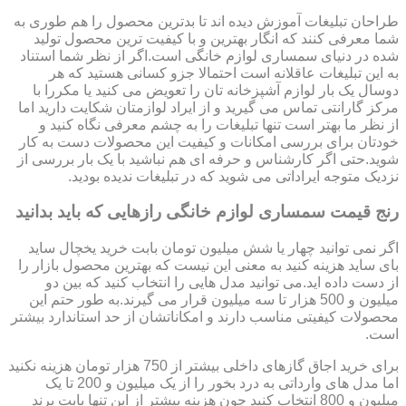
طراحان تبلیغات آموزش دیده اند تا بدترین محصول را هم طوری به
شما معرفی کنند که انگار بهترین و با کیفیت ترین محصول تولید
شده در دنیای سمساری لوازم خانگی است.اگر از نظر شما استناد
به این تبلیغات عاقلانه است احتمالا جزو کسانی هستید که هر
دوسال یک بار لوازم آشپزخانه تان را تعویض می کنید یا مکررا با
مرکز گارانتی تماس می گیرید و از ایراد لوازمتان شکایت دارید اما
از نظر ما بهتر است تنها تبلیغات را به چشم معرفی نگاه کنید و
خودتان برای بررسی امکانات و کیفیت این محصولات دست به کار
شوید.حتی اگر کارشناس و حرفه ای هم نباشید با یک بار بررسی از
نزدیک متوجه ایراداتی می شوید که در تبلیغات ندیده بودید.
رنج قیمت سمساری لوازم خانگی رازهایی که باید بدانید
اگر نمی توانید چهار یا شش میلیون تومان بابت خرید یخچال ساید
بای ساید هزینه کنید به معنی این نیست که بهترین محصول بازار را
از دست داده اید.می توانید مدل هایی را انتخاب کنید که بین دو
میلیون و 500 هزار تا سه میلیون قرار می گیرند.به طور حتم این
محصولات کیفیتی مناسب دارند و امکاناتشان از حد استاندارد بیشتر
است.
برای خرید اجاق گازهای داخلی بیشتر از 750 هزار تومان هزینه نکنید
اما مدل های وارداتی به درد بخور را از یک میلیون و 200 تا یک
میلیون و 800 انتخاب کنید چون هزینه بیشتر از این تنها بابت برند