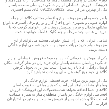
لوازم خانگی در پامنار, منطقه پامنار به متقاضیان ارائه می دهند و
فروشگاه فروش اقساطی لوازم خانگی در پامنار, منطقه پامنار
یکی از بهترین مراکز است. 09123069612 آقای میثم افسری
با مراجعه به این مجموعه،انواع و اقسام مختلف کالاها از جمله
لوازم صوتی و تصویری،انواع اجاق گاز و لوازم برقی آشپزخانه،انواع
مختلف یخچال و فریزر و...پیش رویتان قرار خواهند گرفت که با
خرید آن ها تنها چند مرحله و چند کلیک فاصله خواهید داشت.
تمامی افرادی که دارای فیش حقوقی هستند می توانند از این
مجموعه وام خرید دریافت نموده و به خرید قسطی لوازم خانگی
دست بزنند.
یکی از مهمترین خدماتی که این مجموعه فروش اقساطی لوازم
خانگی در پامنار, منطقه پامنار برای خریداران در نظر گرفته امکان
ارسال رایگان کالا تا درب منزل است.پس برای تحویل گرفتن
کالاهای خود هیچ گونه هزینه ای پرداخت نخواهید کرد.
یکی از مهم ترین مزایای خرید قسطی لوازم خانگی از
وبپامنار,منطقه پامنار این است که هیچ مبلغی به قیمت اصلی
کالاهای شما اضافه نخواهد شد.محصولات این فروشگاه فروش
اقساطی لوازم خانگی در پامنار, منطقه پامنار به همراه ضمانت
اصالت کالا و خدمات پس از فروش مناسب و معتبر در اختیارتان
قرار می گیرند.