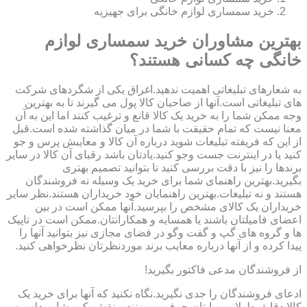
خرید سمساری لوازم خانگی برای جهیزیه
بهترین مشاوران خرید سمساری لوازم
خانگی چه کسانی هستند؟
به شعارهای تبلیغاتی اهمیت ندهید.اغراق یکی از شگردهای شرکت
های تبلیغاتی است.آنها از صاحبان کالا پول می گیرند تا به بهترین
وجه ممکن شما را به خرید یک کالا قانع و ترغیب کنند اما این به آن
معنا نیست که تمام حقیقت با شما در میان گذاشته شده است.قبل
از این که فریفته تبلیغات شوید درباره آن کالا و معایبش پرس و جو
کنید یا در اینترنت جست وجو کنید.یادتان باشد رقبای آن کالا در سایر
برندها را نیز با دقت بررسی کنید تا بتوانید تصمیم بهتری
بگیرید.بهترین راهنمای شما برای خرید یک وسیله نه فروشندگان
هستند و نه تبلیغات.بهترین راهنمایان خود خریداران هستند.نظر سایر
خریداران یک کالای مشخص را بپرسید.آنها ممکن است در بین
اعضای فامیلتان باشند یا همسایه و همکارانتان.ممکن است در تاپیک
ها و گروه های گپ و گفت وگو در فضای مجازی نیز بتوانید آنها را
پیدا کرده و از آنها درباره معایب برند موردنظرتان نظرخواهی کنید.
از فروشندگان مدعی فاکتور بگیرید!
ادعای فروشندگان را جدی نگیرید.نگاه نکنید که آنها برای خرید یک
کالا دقایق طولانی برایتان حرف می زنند و نقش یک مشاور دلسوز