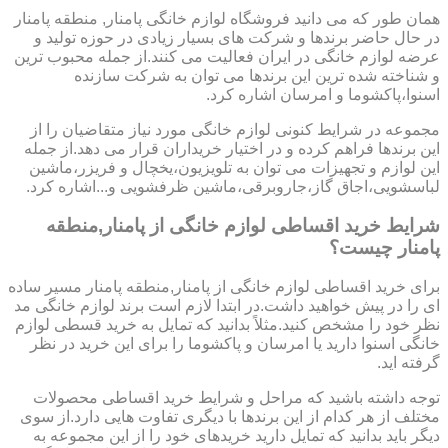
همان طور که می دانید فروشگاه لوازم خانگی پامنار, منطقه پامنار
در حال حاضر برندها و شرکت های بسیار زیادی در حوزه تولید و
عرضه لوازم خانگی در ایران فعالیت می کنند.از جمله محبوب ترین
و شناخته شده ترین این برندها می توان به شرکت سازنده
اسنوا،پاکشوما و امرسان اشاره کرد.
مجموعه در شرایط کنونی لوازم خانگی مورد نیاز متقاضیان را از
این برندها فراهم کرده و در اختیار خریداران قرار می دهد.از جمله
این لوازم و تجهیزات می توان به تلویزیون،یخچال و فریزر،ماشین
لباسشویی،اجاق گاز،جاروبرقی،ماشین ظرفشویی و...اشاره کرد.
شرایط خرید اقساطی لوازم خانگی از پامنار,منطقه
پامنار چیست؟
برای خرید اقساطی لوازم خانگی از پامنار,منطقه پامنار مسیر ساده
ای را در پیش خواهید داشت.در ابتدا لازم است برند لوازم خانگی مد
نظر خود را مشخص کنید.مثلاً بدانید که تمایل به خرید قسطی لوازم
خانگی اسنوا دارید یا امرسان و پاکشوما را برای این خرید در نظر
گرفته اید.
توجه داشته باشید که مراحل و شرایط خرید اقساطی محصولات
مختلف از هر کدام از این برندها با دیگری تفاوت هایی دارد.از سوی
دیگر باید بدانید که تمایل دارید خریدهای خود را از این مجموعه به