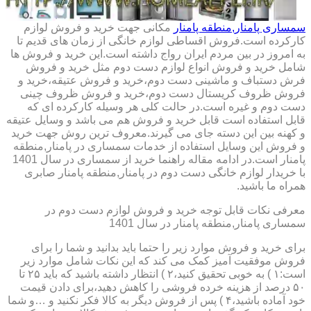
سمساری پامنار,منطقه پامنار
مکانی جهت خرید و فروش لوازم
کارکرده است.فروش اقساطی لوازم خانگی از زمان های قدیم تا
به امروز در بین مردم ایران رواج داشته است.این خرید و فروش ها
شامل خرید و فروش انواع لوازم دست دوم مثل خرید و فروش
فرش دستباف و ماشینی دست دوم،خرید و فروش عتیقه،خرید و
فروش ظروف کریستال دست دوم،خرید و فروش ظروف چینی
دست دوم و غیره است.در حالت کلی هر وسیله کارکرده ای که
قابل استفاده است قابل خرید و فروش هم می باشد و وسایل عتیقه
و کهنه بین این دسته جای می گیرند.معروف ترین روش جهت خرید
و فروش این وسایل استفاده از خدمات سمساری در پامنار,منطقه
پامنار است.در ادامه مقاله راهنما خرید از سمساری در سال 1401
با خریدار لوازم خانگی دست دوم در پامنار,منطقه پامنار صابری
همراه ما باشید.
معرفی نکات قابل توجه خرید و فروش لوازم دست دوم در
سمساری پامنار,منطقه پامنار در سال 1401
برای خرید و فروش موارد زیر را حتما باید بدانید و شما را برای
فروش موفقیت آمیز کمک می کند که این نکات شامل موارد زیر
است:۱ ) به خوبی تحقیق کنید،۲ ) انتظار داشته باشید که باید ۲۵ تا
۵۰ درصد از هزینه خرده فروشی را کاهش دهید،برای دادن قیمت
خود آماده باشید،۴ ) پس از فروش دیگر به کالا فکر نکنید و …و شما