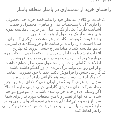
راهنمای خرید از سمساری در پامنار,منطقه پامنار
قیمت نو کالای مد نظر خود را بدانیدقصد خرید چه محصولی
را دارید؟ آیا با مشخصات فنی و ظاهری محصول و قیمت آن
آشناییت دارید؟ یکی از نکات اصلی هر خریدی،مقایسه نمونه
های مشابه از یک محصول از همه لحاظ می
باشد.قیمت،کیفیت،امکانات و هر مشخصه دیگری که برای
شما اهمیت دارد را باید در سایت ها و فروشگاه های اینترنتی
با هم مقایسه کنید تا مبادا سراغ جنسی بروید که بهترین
انتخاب نباشد.با به خاطر سپردن این نکته طلایی از نکات مهم
درباره خرید لوازم دست دوم در حین صحبت با فروشنده
اطلاعات کاملی از جنس و محصول مورد نظر خواهید داشت
و از این رو می توانید برگ برنده ای در گفتگو داشته باشید.
گارانتی جنس را فراموش نکنید.حتماً با خود تصورمی نمایید
که مگر اجناس دست دوم هم گارانتی دارند؟ در پاسخ این
سؤال باید عرض کنیم که در ایران حتی کالاهای نو هم به جز
تعداد شرکت های معدودی،گارانتی خیلی خوبی ندارند.احتمالاً
اگر وسیله ای در خانه خراب شده باشد با ای موضوع مواجه
شده اید که آنها از تعمیر و تامین قطعات مورد نیاز برای شما
سر باز زده و حتی تقاضای وجه هم نموده اند.ولی راهی وجود
دارد که به وسیله آن بتوانید در خرید اجناس دست دوم گارانتی
را هم لحاظ کنید.