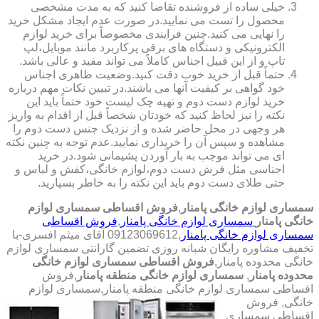
خیلی ساده از فروشنده تقاضا کنید که به مدت مشخصی
محصول را تست می نمایید.در صورت عدم ایجاد مشکل خرید
را نهایی می کنید.چنین فرایندی مخصوصاً برای خرید لوازم
الکترونیکی و دستگاه های برقی پرکاربرد مانند موبایل،لپ
تاپ و از این قبیل اجناس کاملاً می تواند مفید و عالی باشد.
حتماً قبل از خرید خوب دقت کنید.وضعیت ظاهری اجناس
خود گواهی بر کیفیت آنها می باشند.در تبیین نکات مهم درباره
خرید لوازم دست دوم و تهیه چک لیست خود حتماً باید این
نکته را نیز لحاظ کنید که خودتان شخصاً قبل از اقدام به واریز
هر وجهی در محل حاضر شده و از نزدیک جنس دست دوم را
مشاهده و سپس آن را خریداری نمایید.عدم توجه به چنین نکته
ای می تواند موجب به بار آوردن پشیمانی شود.در خرید
اجناسی مثل فرش دست دوم،لوازم خانگی،کفش و لباس و
حتی طلای دست دوم باید این نکته را به خاطر بسپارید.
سمساری لوازم خانگی پامنار
,
فروش اقساطی سمساری لوازم
خانگی پامنار
سمساری لوازم خانگی پامنار
,
فروش اقساطی
سمساری لوازم خانگی پامنار
,09123069612 آقای میثم افسری-با
تخفیف مشاوره رایگان شبانه روزی تضمین گارانتی سمساری لوازم
خانگی محدوده پامنار,
فروش اقساطی سمساری لوازم خانگی
محدوده پامنار
,
سمساری لوازم خانگی منطقه پامنار
,فروش
اقساطی سمساری لوازم خانگی منطقه پامنار,سمساری لوازم
خانگی,
فروش
اقساطی سمساری