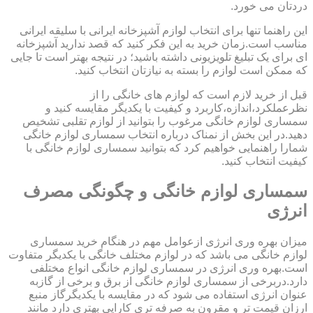
دردتان می خورد.
این راهنما تنها برای انتخاب لوازم آشپزخانه ایرانی با سلیقه ایرانی
مناسب است.زمان خرید به این فکر کنید که قصد ندارید آشپزخانه
ای برای یک تبلیغ تلویزیونی داشته باشید؛ در نتیجه بهتر است تا جایی
که ممکن است لوازم را بسته به نیازتان انتخاب کنید.
قبل از خرید لازم است که لوازم های خانگی را از
نظرعملکرد،اندازه،کاربرد و کیفیت با یکدیگر مقایسه کنید و
سمساری لوازم خانگی مرغوب را بتوانید از لوازم تقلبی تشخیص
دهید.در این بخش از نمناک درباره انتخاب سمساری لوازم خانگی
شمارا راهنمایی خواهیم کرد که بتوانید سمساری لوازم خانگی با
کیفیت انتخاب کنید.
سمساری لوازم خانگی و چگونگی مصرف
انرژی
میزان بهره وری انرژی ازعوامل مهم در هنگام خرید سمساری
لوازم خانگی می باشد که در لوازم مختلف خانگی با یکدیگر متفاوت
است.بهره وری انرژی در سمساری لوازم خانگی انواع مختلفی
دارد.دربرخی از سمساری لوازم خانگی از برق و برخی از گازبه
عنوان انرژی استفاده می شود که در مقایسه با یکدیگرگاز منبع
ارزان قیمت تر و مقرون به صرفه تری کارایی بهتری دارد مانند