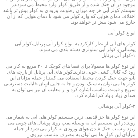
موجود در آن خنک شده و از طریق کولر وارد محیط می شود.در
سیستم کولر آبی هر چه میزان رطوبت ورودی به کولر بیش تر باشد
اختلاف دمای هوایی که وارد کولر می شود با دمای هوایی که از آن
خارج می شود بیش تر خواهد بود.
انواع کولر آبی
کولر های آبی از نظر کارکرد به انواع کولر آبی پرتابل،کولر آبی
پوشالی و کولر آبی سلولزی دسته بندی می شوند.
۱-کولر آبی پرتابل
این نوع کولر ها معمولا برای فضا های کوچک تا ۲۰ مربع به کار می
رود که کانال کشی خوبی ندارند.کولر های آبی پرتابل از پارچه های
نانو جهت خنک کردن محیط استفاده می کنند.از جمله مزایای این
کولر ها می توان به سبک بودن و جا به جایی آسان،قابلیت دسترسی
سریع و قیمت مناسب اشاره کرد و از معایب آن نیز می توان به
صدای زیاد و باد کم اشاره کرد.
۲-کولر آبی پوشالی
این نوع کولر ها جز قدیمی ترین سیستم کولر هلی آبی به شمار می
روند.در این سیستم آب به وسیله پمپ روی پوشال های چوبی می
ریزد و سبب خنک شدن هوای ورودی به کولر می شود.از جمله
مزایای این کولر ها می توان به مصرف مناسب نیروی