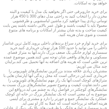
خواهد بود نه امکانات.
برای خرید جاروبرقی حتی اگر بخواهید یک مدل با کیفیت و البته
مخزن دار را انتخاب کنید به راحتی مدل دهای 300 تا 450 هزار
تومانی زیادی پیدا خواهید کرد.ماشین لباسشویی و ظرفشویی
معمولا باید با کیفیت باشند و طول عمر بالایی داشته باشند پس بابت
کیفیت ساخت و بدنه شان بیشتر از امکانات و برنامه های متنوع
شست و شوی شان هزینه کنید.
برای خرید لوازم خرد سراغ برندهای داخلی بروید.کامل ترین غذاساز
داخلی را می توانید با حدود 100 هزار تومان خریداری کنید.خرید
سمساری لوازم خانگی یک ضعف بزرگ دارند.آنها به متراژ فضای
مسکونی و نیازهای واقعی شان توجه نمی کنند.همین موضوع عمده
ترین علتی است که هزینه های اضافه به آنها تحمیل می کند.برایتان
چند مثال می آوریم:
مشتریان زیادی علاقه مندند بزرگترین نمایشگرهای تلویزیونی را
خریداری کنند.این درحالی است که محل زندگی آنها آپارتمان هایی با
متراژهای کوچک است.آنها یک راز مهم نمایشگرهای تلویزیونی را
نمی دانند.تفاوت کیفیت و وضوح تصویر نمایشگرهای بزرگ نسبت به
نمایشگرهای کوچکتر در فواصل زیاد به چشم می آید.درواقع این
موضوع به آن معنی است که یک نمایشگر بزرگ در خانه ای کوچک
عملکرد یک نمایشگر جمع و جورتر را دارد و مشتری برای آیتمی
هزینه اضافه تر پرداخته است که عملا به کار او نمی آید.
خرید سمساری لوازم خانگی با ظرفیت های بالا یکی دیگر از عادات