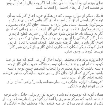
نمای ویژه ای به آشپزخانه می دهند اما اگر به دنبال استحکام بیش
تر هستید اجاق گاز های استیل را انتخاب کنید.
۵-یکی دیگر از موارد مهمی که در هنگام خرید اجاق گاز باید به آن
توجه کنید ایمنی اجاق گاز است.اجاق گاز هایی که دارای فندک و
ترموکوپل هستند ایمنی بیش تری به نسبت اجاق گاز های معمولی
دارند.ترموکوپل قطعه ای در اجاق گاز است که در زمانی که اجاق
گاز به وسیله باد خاموش شود جریان گاز را سریعا قطع کرده و
خطر گاز گرفتگی را از بین می برد.از دیگر مواردی که در ایمنی
اجاق گاز باید در نظر گرفته شود قفل کودک است.با فعال کردن
قفل کودک دیگر امکان دستکاری اجاق گاز و باز کردن شیر گاز
توسط کودکان وجود ندارد.
۶-امروزه برند های مختلفی تولید اجاق گاز می کنند که صد در صد
کیفیت تمام این برند ها یکسان نیست.هنگام خرید اجاق گاز توجه
داشته باشید که برند معتبری را انتخاب کنید.هم چنین توجه داشته
باشید مرکزی که از آن اجاق گاز را می خرید نمایندگی معتبر عرضه
کننده اجاق گاز آن برند باشد.
"فروشگاه لوازم خانگی در پامنار,منطقه پامنار" راهی آسان برای
خرید انواع لوازم خانگی
همان گونه که توضیح داده شد در خرید لوازم برقی خانگی باید توجه
داشته باشید که مرکز معتبری را انتخاب کنید.در پامنار,منطقه پامنار
یکی از معتبر ترین مراکز عرضه کننده انواع مختلف لوازم خانگی از