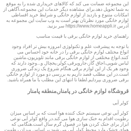
این مجموعه ضمانت می کند که کالاهای خریداری شده را به موقع
به شما تحویل دهد.برای مشاهده دیگر خدمات این مجموعه،آگاهی از
امکانات متنوع و بازدید از لوازم خانگی و شرایط خرید اقساطی
لوازم خانگی مورد نظرتان بهتر است به وب سایت این مجموعه به
آدرس https://www.homeappli.ir سر بزنید.
راهنمای خرید لوازم خانگی برقی با قیمت مناسب
با توجه به پیشرفت علم و تکنولوژی امروزه بیش تر افراد وجود
انواع مختلف لوازم خانگی برقی را در خانه خود احساس می
کنند.انواع مختلفی از لوازم خانگی برقی مانند تلویزیون،ماشین
لباس شویی،اجاق گاز،جاروبرقی،کولر،یخچال و...وجود دارند که
وجود هر یک از این لوازم برقی هنگام شروع یک زندگی ضروری
است.در این مطلب قصد داریم به بررسی دو مورد از لوازم خانگی
برقی ضروری بپردایم.لطفا تا انتهای این مطلب با ما همراه باشید.
قروشگاه لوازم خانگی در پامنار,منطقه پامنار
کولر آبی
کولر آبی نوعی سیستم خنک کننده هوا است که بر اساس میزان
رطوبت اقدام به خنک سازی هوا می کند.در واقع کولر آبی نوعی
ابزار برای خنک کردن هوا در فصول گرم سال است.هنگامی که
هوای خشک وارد محیط کولر آبی می شود بر اساس میزان رطوبت