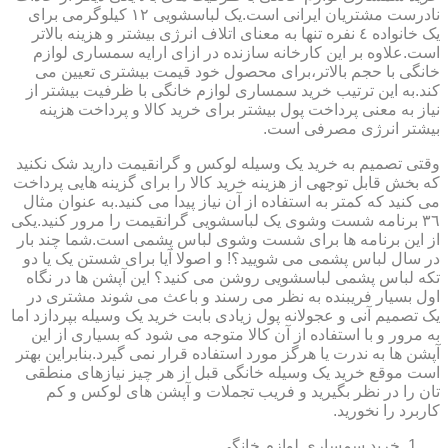
نادرست مشتریان ایرانی است.یک لباسشویی ١٢ کیلوگرمی برای
یک خانواده ٤ نفره تنها به معنای اتلاف انرژی بیشتر و هزینه بالاتر
است.علاوه بر این کارخانه سازنده در ازای ارایه سمساری لوازم
خانگی با حجم بالاتر،برای محصول خود قیمت بیشتری تعیین می
کند.به این ترتیب خرید سمساری لوازم خانگی با ظرفیت بیشتر از
نیاز به معنی پرداخت پول بیشتر برای خرید کالا و پرداخت هزینه
بیشتر انرژی مصرفی است.
وقتی تصمیم به خرید یک وسیله لوکس و گرانقیمت دارید شک نکنید
که بخش قابل توجهی از هزینه خرید کالا را برای گزینه هایی پرداخت
می کنید که کمتر به استفاده از آن نیاز پیدا می کنید.به عنوان مثال
٣٦ برنامه شست وشوی یک لباسشویی گرانقیمت را مرور کنید.یکی
از این برنامه ها برای شست وشوی لباس پشمی است.شما چند بار
در سال لباس پشمی می شویید؟! و اصولا آیا برای شستن یک یا دو
تکه لباس پشمی لباسشویی روشن می کنید؟ این آپشن ها در نگاه
اول بسیار فریبنده به نظر می رسند و باعث می شوند مشتری در
یک تصمیم آنی و عجولانه پول زیادی بابت خرید یک وسیله بپردازد اما
به مرور و با استفاده از آن کالا متوجه می شود که بسیاری از این
آپشن ها به ندرت یا هرگز مورد استفاده قرار نمی گیرد.بنابراین بهتر
است موقع خرید یک وسیله خانگی قبل از هر چیز نیازهای منطقی
تان را در نظر بگیرید و فریب تجملات و آپشن های لوکس و کم
کاربرد را نخورید.
خرید سمساری لوازم خانگی