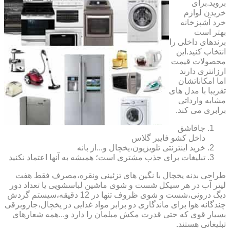
بروید.برای
خریدن لوازم
خرد آشپزخانه
بهتر است
برندهای داخلی را
انتخاب کنید.این
محصولات قیمت
ارزانتری دارند
اما امکاناتشان
تقریبا با مدل های
مشابه وارداتی
برابری می کند.
جاقاشق
داخل کشو فایبر گلاس
خرید اینترنتی تلویزیون،یخچال و...از بانه
تبلیغات برای جذب مشتری است؛ همیشه به آنها اعتماد نکنید
طراحی بدنه یخچال با نگین های تزئینی ونقره،مصرف فقط هفت
لیتر آب در هر سیکل شست و شوی ماشین لباسشویی یا تعداد دور
دیگ درونی،شست و شوی ظروف تنها در 12 دقیقه،سیستم گردش
چندگانه هوا برای ماندگاری دو برابر مواد غذایی در یخچال،جاروبرقی
بسیار قوی که حتی قدرت مکش مبلمان را دارد و...همه شعارهای
تبلیغاتی هستند.