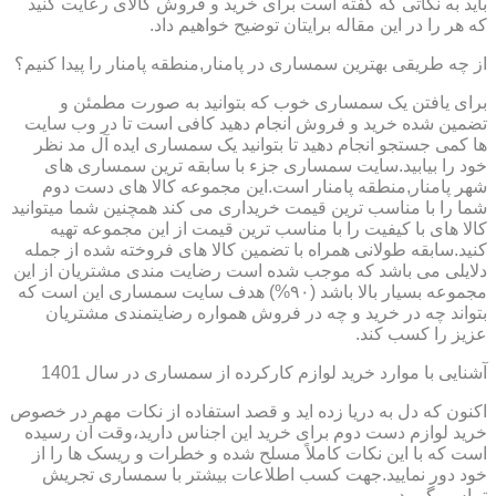
باید به نکاتی که گفته است برای خرید و فروش کالای رعایت کنید
که هر را در این مقاله برایتان توضیح خواهیم داد.
از چه طریقی بهترین سمساری در پامنار,منطقه پامنار را پیدا کنیم؟
برای یافتن یک سمساری خوب که بتوانید به صورت مطمئن و
تضمین شده خرید و فروش انجام دهید کافی است تا در وب سایت
ها کمی جستجو انجام دهید تا بتوانید یک سمساری ایده آل مد نظر
خود را بیابید.سایت سمساری جزء با سابقه ترین سمساری های
شهر پامنار,منطقه پامنار است.این مجموعه کالا های دست دوم
شما را با مناسب ترین قیمت خریداری می کند همچنین شما میتوانید
کالا های با کیفیت را با مناسب ترین قیمت از این مجموعه تهیه
کنید.سابقه طولانی همراه با تضمین کالا های فروخته شده از جمله
دلایلی می باشد که موجب شده است رضایت مندی مشتریان از این
مجموعه بسیار بالا باشد (۹۰%) هدف سایت سمساری این است که
بتواند چه در خرید و چه در فروش همواره رضایتمندی مشتریان
عزیز را کسب کند.
آشنایی با موارد خرید لوازم کارکرده از سمساری در سال 1401
اکنون که دل به دریا زده اید و قصد استفاده از نکات مهم در خصوص
خرید لوازم دست دوم برای خرید این اجناس دارید،وقت آن رسیده
است که با این نکات کاملاً مسلح شده و خطرات و ریسک ها را از
خود دور نمایید.جهت کسب اطلاعات بیشتر با سمساری تجریش
تماس بگیرید.