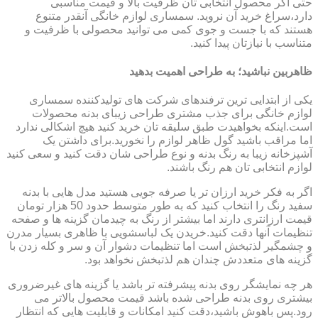
حتی اگر محصول انتخابی تان ظرفیت بالا و قیمت مناسبی
دارد،سراغ خرید آن نروید. سمساری لوازم خانگی آنقدر متنوع
هستند که با جست و جوی کمی می توانید محصولی با ظرفیت و
متناسب با نیازتان پیدا کنید.
ظاهربین نباشید؛ به طراحی اهمیت بدهید
یکی از ابتدایی ترین ترفندهای شرکت های تولیدکننده سمساری
لوازم خانگی برای جذب مشتری طراحی زیبای بدنه محصولات
است.اینکه بخواهیدت طبق سلیقه تان خرید کنید هیچ اشکالی ندارد
اما مراقب باشید گول ظاهر لوازم را نخورید.برای داشتن یک
آشپزخانه زیبا به رنگ بدنه و نوع طراحی شان دقت کنید و سعی کنید
لوازم انتخابی تان هم رنگ باشند.
اگر به فکر خرید ارزان تر یا صرفه جویی هستید مدل هایی با بدنه
سفید رنگ را انتخاب کنید که به طور متوسط حدود 50 هزار تومان
قیمت ارزانتری دارند اما بیشتر از رنگ به چیدمان گزینه ها و صفحه
تنظیمات آنها دقت کنید.خریدن یک لباسشویی با ظاهری بسیار مدرن
و چشمگیر لذتبخش است اما تنظیمات دشوار آن و سر و کله زدن با
گزینه های متعددش چندان هم لذتبخش نخواهد بود.
هر چه نمایشگر روی بدنه پیشرفته تر باشد یا گزینه های غیرضروری
بیشتری روی بدنه طراحی شده باشد قیمت محصول بالاتر می
رود.پس باهوش باشید،دقت کنید امکانات و قابلیت هایی که انتظار