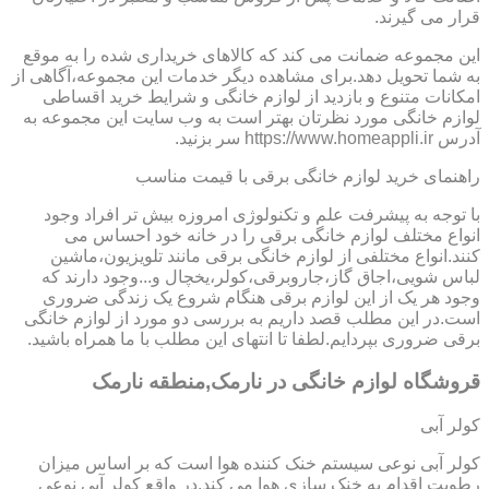
قرار می گیرند.
این مجموعه ضمانت می کند که کالاهای خریداری شده را به موقع
به شما تحویل دهد.برای مشاهده دیگر خدمات این مجموعه،آگاهی از
امکانات متنوع و بازدید از لوازم خانگی و شرایط خرید اقساطی
لوازم خانگی مورد نظرتان بهتر است به وب سایت این مجموعه به
آدرس https://www.homeappli.ir سر بزنید.
راهنمای خرید لوازم خانگی برقی با قیمت مناسب
با توجه به پیشرفت علم و تکنولوژی امروزه بیش تر افراد وجود
انواع مختلف لوازم خانگی برقی را در خانه خود احساس می
کنند.انواع مختلفی از لوازم خانگی برقی مانند تلویزیون،ماشین
لباس شویی،اجاق گاز،جاروبرقی،کولر،یخچال و...وجود دارند که
وجود هر یک از این لوازم برقی هنگام شروع یک زندگی ضروری
است.در این مطلب قصد داریم به بررسی دو مورد از لوازم خانگی
برقی ضروری بپردایم.لطفا تا انتهای این مطلب با ما همراه باشید.
قروشگاه لوازم خانگی در نارمک,منطقه نارمک
کولر آبی
کولر آبی نوعی سیستم خنک کننده هوا است که بر اساس میزان
رطوبت اقدام به خنک سازی هوا می کند.در واقع کولر آبی نوعی