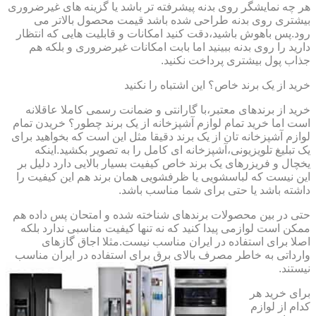
هر چه نمایشگر روی بدنه پیشرفته تر باشد یا گزینه های غیرضروری
بیشتری روی بدنه طراحی شده باشد قیمت محصول بالاتر می
رود.پس باهوش باشید،دقت کنید امکانات و قابلیت هایی که انتظار
دارید را روی بدنه ببینید اما بابت امکانات غیرضروری و بلکه هم
جذاب پول بیشتری پرداخت نکنید.
خرید از یک برند خاص؟ این اشتباه را نکنید
خرید از برندهای معتبر،با گارانتی و ضمانت رسمی کاملا عاقلانه
است اما خرید تمام لوازم آشپزخانه از یک برند چطور؟ خریدن تمام
لوازم آشپزخانه تان از یک برند دقیقا مثل این است که بخواهید برای
یک تبلیغ تلویزیونی،آشپزخانه ای کامل را به تصویر بکشید.اینکه
یخچال و فریزرهای یک برند خاص کیفیت بسیار بالایی دارد دلیل بر
این نیست که لباسشویی یا ظرفشویی همان برند هم این کیفیت را
داشته باشد یا حتی برای شما مناسب باشد.
حتی در بین محصولات برندهای شناخته شده و امتحان پس داده هم
ممکن است لوازمی پیدا کنید که نه تنها کیفیت مناسبی ندارد بلکه
اصلا برای استفاده در ایران مناسب نیست.مثلا اجاق گازهای
وارداتی به خاطر مصرف بالای برق برای استفاده در ایران مناسب
نیستند.
برای خرید هر
کدام از لوازم