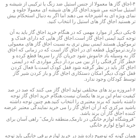
۴-اجاق گاز ها معمولا از جنس استیل ضد زنگ یا ترکیبی از شیشه و
استیل ساخته می شوند.اجاق گاز های شیشه ای معمولا جلوه و
نمای ویژه ای به آشپزخانه می دهند اما اگر به دنبال استحکام بیش
تر هستید اجاق گاز های استیل را انتخاب کنید.
۵-یکی دیگر از موارد مهمی که در هنگام خرید اجاق گاز باید به آن
توجه کنید ایمنی اجاق گاز است.اجاق گاز هایی که دارای فندک و
ترموکوپل هستند ایمنی بیش تری به نسبت اجاق گاز های معمولی
دارند.ترموکوپل قطعه ای در اجاق گاز است که در زمانی که اجاق
گاز به وسیله باد خاموش شود جریان گاز را سریعا قطع کرده و
خطر گاز گرفتگی را از بین می برد.از دیگر مواردی که در ایمنی
اجاق گاز باید در نظر گرفته شود قفل کودک است.با فعال کردن
قفل کودک دیگر امکان دستکاری اجاق گاز و باز کردن شیر گاز
توسط کودکان وجود ندارد.
۶-امروزه برند های مختلفی تولید اجاق گاز می کنند که صد در صد
کیفیت تمام این برند ها یکسان نیست.هنگام خرید اجاق گاز توجه
داشته باشید که برند معتبری را انتخاب کنید.هم چنین توجه داشته
باشید مرکزی که از آن اجاق گاز را می خرید نمایندگی معتبر عرضه
کننده اجاق گاز آن برند باشد.
"فروشگاه لوازم خانگی در نارمک,منطقه نارمک" راهی آسان برای
خرید انواع لوازم خانگی
همان گونه که توضیح داده شد در خرید لوازم برقی خانگی باید توجه