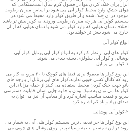
ابزار برای خنک کردن هوا در فصول گرم سال است.هنگامی که
هوای خشک وارد محیط کولر آبی می شود بر اساس میزان رطوبت
موجود در آن خنک شده و از طریق کولر وارد محیط می شود.در
سیستم کولر آبی هر چه میزان رطوبت ورودی به کولر بیش تر باشد
اختلاف دمای هوایی که وارد کولر می شود با دمای هوایی که از آن
خارج می شود بیش تر خواهد بود.
انواع کولر آبی
کولر های آبی از نظر کارکرد به انواع کولر آبی پرتابل،کولر آبی
پوشالی و کولر آبی سلولزی دسته بندی می شوند.
۱-کولر آبی پرتابل
این نوع کولر ها معمولا برای فضا های کوچک تا ۲۰ مربع به کار می
رود که کانال کشی خوبی ندارند.کولر های آبی پرتابل از پارچه های
نانو جهت خنک کردن محیط استفاده می کنند.از جمله مزایای این
کولر ها می توان به سبک بودن و جا به جایی آسان،قابلیت دسترسی
سریع و قیمت مناسب اشاره کرد و از معایب آن نیز می توان به
صدای زیاد و باد کم اشاره کرد.
۲-کولر آبی پوشالی
این نوع کولر ها جز قدیمی ترین سیستم کولر هلی آبی به شمار می
روند.در این سیستم آب به وسیله پمپ روی پوشال های چوبی می