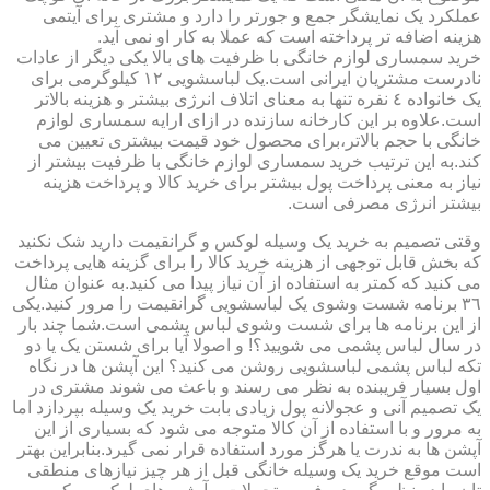
عملکرد یک نمایشگر جمع و جورتر را دارد و مشتری برای آیتمی
هزینه اضافه تر پرداخته است که عملا به کار او نمی آید.
خرید سمساری لوازم خانگی با ظرفیت های بالا یکی دیگر از عادات
نادرست مشتریان ایرانی است.یک لباسشویی ١٢ کیلوگرمی برای
یک خانواده ٤ نفره تنها به معنای اتلاف انرژی بیشتر و هزینه بالاتر
است.علاوه بر این کارخانه سازنده در ازای ارایه سمساری لوازم
خانگی با حجم بالاتر،برای محصول خود قیمت بیشتری تعیین می
کند.به این ترتیب خرید سمساری لوازم خانگی با ظرفیت بیشتر از
نیاز به معنی پرداخت پول بیشتر برای خرید کالا و پرداخت هزینه
بیشتر انرژی مصرفی است.
وقتی تصمیم به خرید یک وسیله لوکس و گرانقیمت دارید شک نکنید
که بخش قابل توجهی از هزینه خرید کالا را برای گزینه هایی پرداخت
می کنید که کمتر به استفاده از آن نیاز پیدا می کنید.به عنوان مثال
٣٦ برنامه شست وشوی یک لباسشویی گرانقیمت را مرور کنید.یکی
از این برنامه ها برای شست وشوی لباس پشمی است.شما چند بار
در سال لباس پشمی می شویید؟! و اصولا آیا برای شستن یک یا دو
تکه لباس پشمی لباسشویی روشن می کنید؟ این آپشن ها در نگاه
اول بسیار فریبنده به نظر می رسند و باعث می شوند مشتری در
یک تصمیم آنی و عجولانه پول زیادی بابت خرید یک وسیله بپردازد اما
به مرور و با استفاده از آن کالا متوجه می شود که بسیاری از این
آپشن ها به ندرت یا هرگز مورد استفاده قرار نمی گیرد.بنابراین بهتر
است موقع خرید یک وسیله خانگی قبل از هر چیز نیازهای منطقی