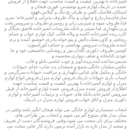
آشپزخانه با بهترین کیفیت و قیمت مناسب جهت اطلاع از فروش
عمده در نارمک,لوازم سرو نوشیدنی: قوری،فنجان و
استکان،فلاسک،کلمن و ظرف یخ،تنگ و گیلاس،قهوه
سازچای‌ساز،پارچ و لیوان و ماگ ظروف پذیرایی و آشپزخانه: سرو
غذا،ظروف میوه و شیرینی،رانر و رومیزی،ظروف و سرویس پخت
و پز،نگهداری غذا،سینی و بانکه،ملزومات آشپزخانه،قاشق،چنگال و
کارد،رنده آشپزخانه،کاسه و پیاله،قالب کیک لوازم خواب و حمام:
روتختی و کاور،تشک،بالش و پتو،حوله،پادری،خوشبو کننده و نرم
کننده،ملزومات سرویس بهداشتی و حمام.دکوراسیون:
کوسن،ظروف دکوری،گلدان،نور و روشنایی،جاشمعی،عود و جا
عودی،کتابخانه و شلف دیواری،مجسمه و
تندیس،ساعت،آینه،پرده،آویز و چوب لباسی،تابلو و قاب
عکس،مبلمان خانگی،شمع و شمعدان پت شاپ: غذای حیوانات
خانگی و مکمل های غذایی،نگهداری و مراقبت حیوانات،سرگرمی و
اسباب بازی حیوانات نارمک,فروش لوازم منزل,فروش انواع لوازم
منزل و لوازم آشپزخانه با بهترین کیفیت و قیمت مناسب جهت
اطلاع از فروش عمده منزل,فروش عمده لوازم آشپزخانه از قبیل
سرویس آشپزخانه،بانکه های حبوبات و تزئینات آشپزخانه و لوازم
دکوری منزل و اتاق خواب,فروش لوازم منزل در نارمک,
انتخاب سمساری لوازم خانگی می تواند هیجان انگیز باشد.وقتی در
میان مدل های متنوع گم می شوید و انتخاب بین طراحی های
مختلف برای تان سخت می شود،وقتی فروشندگان دست از تعریف
و تمجید از مدل تازه به بازار آمده برنمی دارند.کار جایی سخت می