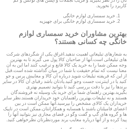
تان را در نظر بگیرید و فریب تجملات و آپشن های لوکس و کم
کاربرد را نخورید.
خرید سمساری لوازم خانگی
خرید سمساری لوازم خانگی برای جهیزیه
بهترین مشاوران خرید سمساری لوازم
خانگی چه کسانی هستند؟
به شعارهای تبلیغاتی اهمیت ندهید.اغراق یکی از شگردهای شرکت
های تبلیغاتی است.آنها از صاحبان کالا پول می گیرند تا به بهترین
وجه ممکن شما را به خرید یک کالا قانع و ترغیب کنند اما این به آن
معنا نیست که تمام حقیقت با شما در میان گذاشته شده است.قبل
از این که فریفته تبلیغات شوید درباره آن کالا و معایبش پرس و جو
کنید یا در اینترنت جست وجو کنید.یادتان باشد رقبای آن کالا در سایر
برندها را نیز با دقت بررسی کنید تا بتوانید تصمیم بهتری
بگیرید.بهترین راهنمای شما برای خرید یک وسیله نه فروشندگان
هستند و نه تبلیغات.بهترین راهنمایان خود خریداران هستند.نظر سایر
خریداران یک کالای مشخص را بپرسید.آنها ممکن است در بین
اعضای فامیلتان باشند یا همسایه و همکارانتان.ممکن است در تاپیک
ها و گروه های گپ و گفت وگو در فضای مجازی نیز بتوانید آنها را
پیدا کرده و از آنها درباره معایب برند موردنظرتان نظرخواهی کنید.