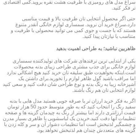
سراغ مدل های رومیزی با ظرفیت هشت نفره بروید.کمی اقتصادی
تر فکر کنید.
حتی اگر محصول انتخابی تان ظرفیت بالا و قیمت مناسبی
دارد،سراغ خرید آن نروید. سمساری لوازم خانگی آنقدر متنوع
هستند که با جست و جوی کمی می توانید محصولی با ظرفیت و
متناسب با نیازتان پیدا کنید.
ظاهربین نباشید؛ به طراحی اهمیت بدهید
یکی از ابتدایی ترین ترفندهای شرکت های تولیدکننده سمساری
لوازم خانگی برای جذب مشتری طراحی زیبای بدنه محصولات
است.اینکه بخواهیدت طبق سلیقه تان خرید کنید هیچ اشکالی ندارد
اما مراقب باشید گول ظاهر لوازم را نخورید.برای داشتن یک
آشپزخانه زیبا به رنگ بدنه و نوع طراحی شان دقت کنید و سعی کنید
لوازم انتخابی تان هم رنگ باشند.
اگر به فکر خرید ارزان تر یا صرفه جویی هستید مدل هایی با بدنه
سفید رنگ را انتخاب کنید که به طور متوسط حدود 50 هزار تومان
قیمت ارزانتری دارند اما بیشتر از رنگ به چیدمان گزینه ها و صفحه
تنظیمات آنها دقت کنید.خریدن یک لباسشویی با ظاهری بسیار مدرن
و چشمگیر لذتبخش است اما تنظیمات دشوار آن و سر و کله زدن با
گزینه های متعددش چندان هم لذتبخش نخواهد بود.