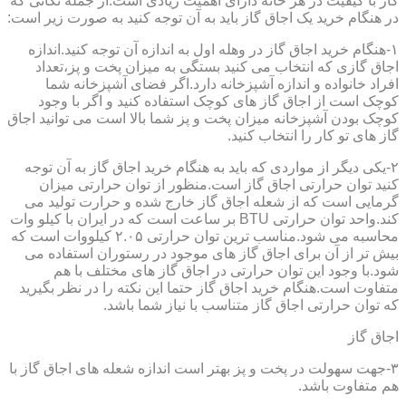
گاز با کیفیت در هر خانه دارای اهمیت زیادی است.از جمله نکاتی که
در هنگام خرید یک اجاق گاز باید به آن توجه کنید به صورت زیر است:
۱-هنگام خرید اجاق گاز در وهله اول به اندازه آن توجه کنید.اندازه
اجاق گازی که انتخاب می کنید بستگی به میزان پخت و پز،تعداد
افراد خانواده و اندازه آشپزخانه دارد.اگر فضای آشپزخانه شما
کوچک است از اجاق گاز های کوچک استفاده کنید و اگر با وجود
کوچک بودن آشپزخانه میزان پخت و پز شما بالا است می توانید اجاق
گاز های تو کار را انتخاب کنید.
۲-یکی دیگر از مواردی که باید به هنگام خرید اجاق گاز به آن توجه
کنید توان حرارتی اجاق گاز است.منظور از توان حرارتی میزان
گرمایی است که از شعله اجاق گاز خارج شده و حرارت تولید می
کند.واحد توان حرارتی BTU بر ساعت است که در ایران با کیلو وات
محاسبه می شود.مناسب ترین توان حرارتی ۲.۰۵ کیلووات است که
بیش تر از آن برای اجاق گاز های موجود در رستوران استفاده می
شود.با وجود این توان حرارتی در اجاق گاز های مختلف با هم
متفاوت است.هنگام خرید اجاق گاز حتما این نکته را در نظر بگیرید
که توان حرارتی اجاق گاز متناسب با نیاز شما باشد.
اجاق گاز
۳-جهت سهولت در پخت و پز بهتر است اندازه شعله های اجاق گاز با
هم متفاوت باشد.