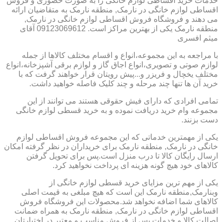
خدمات خرید اقساطی لوازم خانگی را به صورت حضوری و فروش
اقساطی لوازم خانگی در نارمک, منطقه نارمک به متقاضیان ارائه
می دهند و فروشگاه فروش اقساطی لوازم خانگی در نارمک,
منطقه نارمک یکی از بهترین مراکز است. 09123069612 آقای
میثم افسری
با مراجعه به این مجموعه،انواع و اقسام مختلف کالاها از جمله
لوازم صوتی و تصویری،انواع اجاق گاز و لوازم برقی آشپزخانه،انواع
مختلف یخچال و فریزر و...پیش رویتان قرار خواهند گرفت که با
خرید آن ها تنها چند مرحله و چند کلیک فاصله خواهید داشت.
تمامی افرادی که دارای فیش حقوقی هستند می توانند از این
مجموعه وام خرید دریافت نموده و به خرید قسطی لوازم خانگی
دست بزنند.
یکی از مهمترین خدماتی که این مجموعه فروش اقساطی لوازم
خانگی در نارمک, منطقه نارمک برای خریداران در نظر گرفته امکان
ارسال رایگان کالا تا درب منزل است.پس برای تحویل گرفتن
کالاهای خود هیچ گونه هزینه ای پرداخت نخواهید کرد.
یکی از مهم ترین مزایای خرید قسطی لوازم خانگی از
وبنارمک,منطقه نارمک این است که هیچ مبلغی به قیمت اصلی
کالاهای شما اضافه نخواهد شد.محصولات این فروشگاه فروش
اقساطی لوازم خانگی در نارمک, منطقه نارمک به همراه ضمانت
اصالت کالا و خدمات پس از فروش مناسب و معتبر در اختیارتان