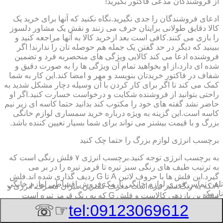
از فروشندگان مدعی فاکتور بگیرید!
ادعای فروشندگان را جدی نگیرید.نگاه نکنید که آنها برای خرید یک
کالا دقایق طولانی برایتان حرف می زنند و نقش یک مشاور دلسوز
را بازی می کنند.کافی است بعد ازخرید کالا به آنها مراجعه کنید و
ببینید که دیگر در حد گفتن یک جمله هم حوصله تان را ندارند! اگر
فروشنده ادعا می کند کالایی ویژگی های منحصربه فرد و تضمین
شده ای دارد،از او بخواهید تمام آن ویژگی ها را به صورت دقیق و
شفاف در فاکتور خریدتان بنویسد و مهر و امضا کند.این کار به شما
کمک می کند تا اگر برای کار کردن با آن وسیله دچار مشکل شدید به
راحتی بتوانید از فروشنده شکایت و درخواست خسارت کنید.اگر او
حاضر نشد گفته های خود را مکتوب کند بدانید حتما کاسه ای زیر نیم
کاسه است.این گزینه به ویژه درباره خرید سمساری لوازم خانگی
بزرگ و با قیمت بیشتر می تواند برای شما بسیار تعیین کننده باشد.
برچسب انرژی لوازم بزرگ را حتما چک کنید
به برچسب انرژی توجه کنید.برچسب انرژی ٧ فلش رنگی است که
به ترتیب طیف های رنگی سبز تیره تا قرمز تیره را در بر می
گیرد.این فلش ها با حروف لاتین A تا G ردیف گذاری شده اند.فلش
تلفن تماس فوری
لوازم خانگی نارمک,فروش اقساطی لوازم خانگی
A که به رنگ سبز تیره است معرف کمترین میزان مصرف انرژی و
نارمک
بیشترین بازدهی کالاست و فلش G که به رنگ قرمز تیره است
معرف بیشترین میزان مصرف انرژی و کمترین بازدهی است.هرچه
☞☏
tel:09123069612
درجه کیفیت مصرف انرژی وسیله به گزینه A نزدیک تر باشد وسیله