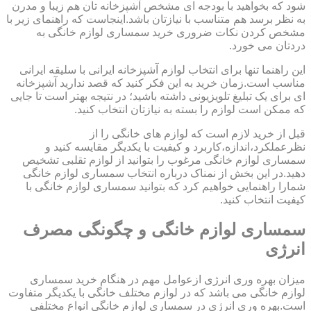
شود که بخواهید با بودجه ای مشخص آشپزخانه تان هم زیبا و مدرن
به نظر برسد هم متناسب با نیازتان باشد.اینجاست که راهنمای زیر با
مشخص کردن نکات ضروری خرید سمساری لوازم خانگی به
دردتان می خورد.
این راهنما تنها برای انتخاب لوازم آشپزخانه ایرانی با سلیقه ایرانی
مناسب است.زمان خرید به این فکر کنید که قصد ندارید آشپزخانه
ای برای یک تبلیغ تلویزیونی داشته باشید؛ در نتیجه بهتر است تا جایی
که ممکن است لوازم را بسته به نیازتان انتخاب کنید.
قبل از خرید لازم است که لوازم های خانگی را از
نظرعملکرد،اندازه،کاربرد و کیفیت با یکدیگر مقایسه کنید و
سمساری لوازم خانگی مرغوب را بتوانید از لوازم تقلبی تشخیص
دهید.در این بخش از نمناک درباره انتخاب سمساری لوازم خانگی
شمارا راهنمایی خواهیم کرد که بتوانید سمساری لوازم خانگی با
کیفیت انتخاب کنید.
سمساری لوازم خانگی و چگونگی مصرف
انرژی
میزان بهره وری انرژی ازعوامل مهم در هنگام خرید سمساری
لوازم خانگی می باشد که در لوازم مختلف خانگی با یکدیگر متفاوت
است.بهره وری انرژی در سمساری لوازم خانگی انواع مختلفی