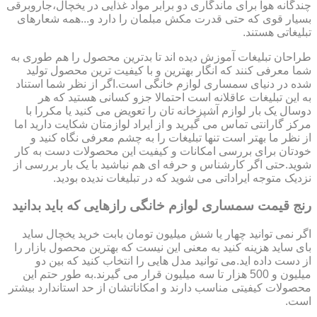
چندگانه هوا برای ماندگاری دو برابر مواد غذایی در یخچال،جاروبرقی
بسیار قوی که حتی قدرت مکش مبلمان را دارد و...همه شعارهای
تبلیغاتی هستند.
طراحان تبلیغات آموزش دیده اند تا بدترین محصول را هم طوری به
شما معرفی کنند که انگار بهترین و با کیفیت ترین محصول تولید
شده در دنیای سمساری لوازم خانگی است.اگر از نظر شما استناد
به این تبلیغات عاقلانه است احتمالا جزو کسانی هستید که هر
دوسال یک بار لوازم آشپزخانه تان را تعویض می کنید یا مکررا با
مرکز گارانتی تماس می گیرید و از ایراد لوازمتان شکایت دارید اما
از نظر ما بهتر است تنها تبلیغات را به چشم معرفی نگاه کنید و
خودتان برای بررسی امکانات و کیفیت این محصولات دست به کار
شوید.حتی اگر کارشناس و حرفه ای هم نباشید با یک بار بررسی از
نزدیک متوجه ایراداتی می شوید که در تبلیغات ندیده بودید.
رنج قیمت سمساری لوازم خانگی رازهایی که باید بدانید
اگر نمی توانید چهار یا شش میلیون تومان بابت خرید یخچال ساید
بای ساید هزینه کنید به معنی این نیست که بهترین محصول بازار را
از دست داده اید.می توانید مدل هایی را انتخاب کنید که بین دو
میلیون و 500 هزار تا سه میلیون قرار می گیرند.به طور حتم این
محصولات کیفیتی مناسب دارند و امکاناتشان از حد استاندارد بیشتر
است.