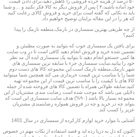
۵۰ درصد از هزینه خرده فروشی را کاهش دهید،برای دادن قیمت
خود آماده باشید،۴ ) پس از فروش دیگر به کالا فکر نکنید و …و شما
باید به نکاتی که گفته است برای خرید و فروش کالای رعایت کنید
که هر را در این مقاله برایتان توضیح خواهیم داد.
از چه طریقی بهترین سمساری در نارمک,منطقه نارمک را پیدا
کنیم؟
برای یافتن یک سمساری خوب که بتوانید به صورت مطمئن و
تضمین شده خرید و فروش انجام دهید کافی است تا در وب سایت
ها کمی جستجو انجام دهید تا بتوانید یک سمساری ایده آل مد نظر
خود را بیابید.سایت سمساری جزء با سابقه ترین سمساری های
شهر نارمک,منطقه نارمک است.این مجموعه کالا های دست دوم
شما را با مناسب ترین قیمت خریداری می کند همچنین شما میتوانید
کالا های با کیفیت را با مناسب ترین قیمت از این مجموعه تهیه
کنید.سابقه طولانی همراه با تضمین کالا های فروخته شده از جمله
دلایلی می باشد که موجب شده است رضایت مندی مشتریان از این
مجموعه بسیار بالا باشد (۹۰%) هدف سایت سمساری این است که
بتواند چه در خرید و چه در فروش همواره رضایتمندی مشتریان
عزیز را کسب کند.
آشنایی با موارد خرید لوازم کارکرده از سمساری در سال 1401
اکنون که دل به دریا زده اید و قصد استفاده از نکات مهم در خصوص
خرید لوازم دست دوم برای خرید این اجناس دارید،وقت آن رسیده