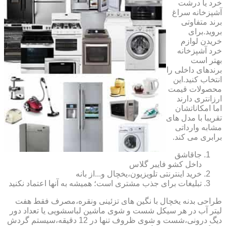
خرد یا درشت
آشپزخانه سراغ
برند متفاوتی
بروید.برای
خریدن لوازم
خرد آشپزخانه
بهتر است
برندهای داخلی را
انتخاب کنید.این
محصولات قیمت
ارزانتری دارند
اما امکاناتشان
تقریبا با مدل های
مشابه وارداتی
برابری می کند.
جاقاشق
داخل کشو فایبر گلاس
خرید اینترنتی تلویزیون،یخچال و...از بانه
تبلیغات برای جذب مشتری است؛ همیشه به آنها اعتماد نکنید
طراحی بدنه یخچال با نگین های تزئینی ونقره،مصرف فقط هفت
لیتر آب در هر سیکل شست و شوی ماشین لباسشویی یا تعداد دور
دیگ درونی،شست و شوی ظروف تنها در 12 دقیقه،سیستم گردش