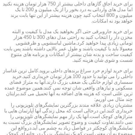
برای خرید اجاق گازهای داخلی بیشتر از 750 هزار تومان هزینه نکنید
اما مدل های وارداتی به درد بخور را از یک میلیون و 200 تا یک
میلیون و 800 انتخاب کنید چون هزینه بیشتر از این تنها بابت برند
خواهد بود نه امکانات.
برای خرید جاروبرقی حتی اگر بخواهید یک مدل با کیفیت و البته
مخزن دار را انتخاب کنید به راحتی مدل دهای 300 تا 450 هزار
تومانی زیادی پیدا خواهید کرد.ماشین لباسشویی و ظرفشویی
معمولا باید با کیفیت باشند و طول عمر بالایی داشته باشند پس بابت
کیفیت ساخت و بدنه شان بیشتر از امکانات و برنامه های متنوع
شست و شوی شان هزینه کنید.
برای خرید لوازم خرد سراغ برندهای داخلی بروید.کامل ترین غذاساز
داخلی را می توانید با حدود 100 هزار تومان خریداری کنید.خرید
سمساری لوازم خانگی یک ضعف بزرگ دارند.آنها به متراژ فضای
مسکونی و نیازهای واقعی شان توجه نمی کنند.همین موضوع عمده
ترین علتی است که هزینه های اضافه به آنها تحمیل می کند.برایتان
چند مثال می آوریم:
مشتریان زیادی علاقه مندند بزرگترین نمایشگرهای تلویزیونی را
خریداری کنند.این درحالی است که محل زندگی آنها آپارتمان هایی با
متراژهای کوچک است.آنها یک راز مهم نمایشگرهای تلویزیونی را
نمی دانند.تفاوت کیفیت و وضوح تصویر نمایشگرهای بزرگ نسبت به
نمایشگرهای کوچکتر در فواصل زیاد به چشم می آید.درواقع این
موضوع به آن معنی است که یک نمایشگر بزرگ در خانه ای کوچک