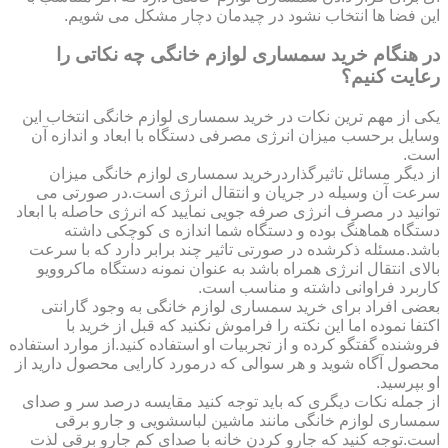
این فضا ها انتخاب نشود در چیدمان دچار مشکل می شویم.
در هنگام خرید سمساری لوازم خانگی چه نکاتی را
رعایت کنیم؟
یکی از مهم ترین نکات در خرید سمساری لوازم خانگی انتخاب این
وسایل برحسب میزان انرژی مصرفی دستگاه با ابعاد و اندازه آن
است.
از دیگر مسائل تاثیرگذاردرخرید سمساری لوازم خانگی میزان
سرعت آن وسیله در جریان و انتقال انرژی است.در صورتی می
توانید در مصرف انرژی صرفه جویی نمایید که انرژی حاصله با ابعاد
دستگاه هماهنگ بوده و دستگاه شما اندازه ی کوچکی داشته
باشد.مسئله ذکرشده در صورتی تاثیر چند برابر دارد که با سرعت
بالای انتقال انرژی همراه باشد به عنوان نمونه دستگاه ماکروویو
کاربرد فراوانی داشته و مناسب است.
بعضی افراد برای خرید سمساری لوازم خانگی به وجود گارانتی
اکتفا نموده اما این نکته را فراموش نکنید که قبل از خرید با
فروشنده گفتگو کرده و از تجربیات او استفاده کنید.از موارد استفاده
محصول آگاه شوید و هر سوالی که درمورد کارایی محصول دارید از
او بپرسید.
از جمله نکات دیگری که باید توجه کنید مقایسه درصد سر و صدای
سمساری لوازم خانگی مانند ماشین لباسشویی و جارو برقی
است.توجه کنید که جارو کردن خانه با صدای کم جارو برقی لذت