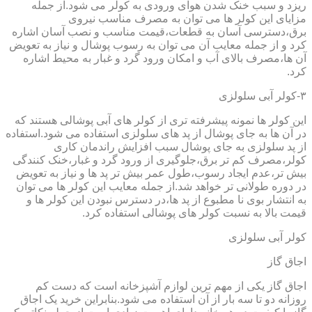
ریزد و سبب خنک شدن هوای ورودی به کولر می شود.از جمله
مزایای این کولر ها می توان به مصرف مناسب نیروی
برق،دسترسی آسان به قطعات،قیمت مناسب و نصب آسان اشاره
کرد و از جمله معایب آن می توان به رسوب پوشال و نیاز به تعویض
آن ها،مصرف بالای آب و امکان ورود گرد و غبار به محیط اشاره
کرد.
۳-کولر آبی سلولزی
این کولر ها نمونه پیشرفته تری از کولر های آبی پوشالی هستند که
در آن ها به جای پوشال از پد های سلولزی استفاده می شود.استفاده
از پد سلولزی به جای پوشال سبب افزایش راندمان کاری
کولر،مصرف کم تر برق،جلوگیری از ورود گرد و غبار،خنک کنندگی
بیش تر،عدم ایجاد رسوب،طول عمر بیش تر پد ها و نیاز به تعویض
در دوره طولانی تر خواهد شد.از جمله معایب این کولر ها می توان
به انتشار بوی نا مطبوع از پد ها،در دسترس نبودن این کولر ها و
قیمت بالا به نسبت کولر های پوشالی استفاده کرد.
کولر آبی سلولزی
اجاق گاز
اجاق گاز یکی از مهم ترین لوازم آشپزخانه است که دست کم
روزانه دو تا سه بار از آن استفاده می شود.بنابراین خرید یک اجاق