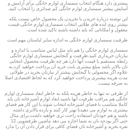
بیشتری دارد هنگام انتخاب سمساری لوازم خانگی برای آرامش و
آسایش بیشتر سمساری لوازم خانگی کم صداتری را انتخاب کنید.
این نوشته درباره خریدن یا نخریدن یک محصول خاص نیست بلکه
بیشتر روی ایده های طلایی انتخاب سمساری لوازم خانگی،قیمت
معقول و امکاناتی که باید داشته باشند تاکید شده است.
ظرفیت سمساری لوازم خانگی به اندازه سایز لباستان مهم است
سمساری لوازم خانگی را هم باید مثل لباس متناسب با اندازه و
نیازتان خریداری کنید.ظرفیت و گنجایش سمساری لوازم خانگی
رابطه مستقیم با قیمت آنها دارد.هر چه ظرفیت محصول انتخابی
تان بالاتر باشد مبلغ بیشتری بابت خرید آن پرداخت خواهید کرد.به
علاوه اگر محصولی با گنجایش بیشتر از نیازتان بخرید در طولانی
مدت هزینه بیشتری پرداخت خواهید کرد که به لحاظ اقتصادی اصلا
به صرفه نیست.
از طرفی نه تنها به خاطر هزینه بلکه به خاطر ابعاد سمساری لوازم
خانگی هم مراقب ظرفیت آنها باشید.ابعاد لوازم آشپزخانه تان باید
کاملا متناسب با فضای آشپزخانه انتخاب شوند.با این کار هم فضای
بیشتری به لوازم می دهیدتا بهتر کار کنند و بازده بالاتری داشته
باشند و هم خودتان استفاده راحت تری خواهید داشت.برای مثال
حتی اگر بودجه تان به شما اجازه می دهد ماشین ظرفشویی 12
نفره بخرید و آشپزخانه تان فضای کافی برای قرار دادن آن را ندارد