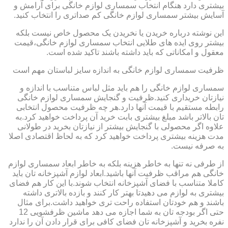
بیشتری دارد هنگام انتخاب سمساری لوازم خانگی برای آرامش و
آسایش بیشتر سمساری لوازم خانگی کم صداتری را انتخاب کنید.
این نوشته درباره خریدن یا نخریدن یک محصول خاص نیست بلکه
بیشتر روی ایده های طلایی انتخاب سمساری لوازم خانگی،قیمت
معقول و امکاناتی که باید داشته باشند تاکید شده است.
ظرفیت سمساری لوازم خانگی به اندازه سایز لباستان مهم است
سمساری لوازم خانگی را هم باید مثل لباس متناسب با اندازه و
نیازتان خریداری کنید.ظرفیت و گنجایش سمساری لوازم خانگی
رابطه مستقیم با قیمت آنها دارد.هر چه ظرفیت محصول انتخابی
تان بالاتر باشد مبلغ بیشتری بابت خرید آن پرداخت خواهید کرد.به
علاوه اگر محصولی با گنجایش بیشتر از نیازتان بخرید در طولانی
مدت هزینه بیشتری پرداخت خواهید کرد که به لحاظ اقتصادی اصلا
به صرفه نیست.
از طرفی نه تنها به خاطر هزینه بلکه به خاطر ابعاد سمساری لوازم
خانگی هم مراقب ظرفیت آنها باشید.ابعاد لوازم آشپزخانه تان باید
کاملا متناسب با فضای آشپزخانه انتخاب شوند.با این کار هم فضای
بیشتری به لوازم می دهیدتا بهتر کار کنند و بازده بالاتری داشته
باشند و هم خودتان استفاده راحت تری خواهید داشت.برای مثال
حتی اگر بودجه تان به شما اجازه می دهد ماشین ظرفشویی 12
نفره بخرید و آشپزخانه تان فضای کافی برای قرار دادن آن را ندارد