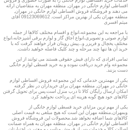
خدمات خرید اقساطی لوازم خانگی را به صورت حضوری و فروش
اقساطی لوازم خانگی در مهران, منطقه مهران به متقاضیان ارائه
می دهند و فروشگاه فروش اقساطی لوازم خانگی در مهران,
منطقه مهران یکی از بهترین مراکز است. 09123069612 آقای
میثم افسری
با مراجعه به این مجموعه،انواع و اقسام مختلف کالاها از جمله
لوازم صوتی و تصویری،انواع اجاق گاز و لوازم برقی آشپزخانه،انواع
مختلف یخچال و فریزر و...پیش رویتان قرار خواهند گرفت که با
خرید آن ها تنها چند مرحله و چند کلیک فاصله خواهید داشت.
تمامی افرادی که دارای فیش حقوقی هستند می توانند از این
مجموعه وام خرید دریافت نموده و به خرید قسطی لوازم خانگی
دست بزنند.
یکی از مهمترین خدماتی که این مجموعه فروش اقساطی لوازم
خانگی در مهران, منطقه مهران برای خریداران در نظر گرفته
امکان ارسال رایگان کالا تا درب منزل است.پس برای تحویل گرفتن
کالاهای خود هیچ گونه هزینه ای پرداخت نخواهید کرد.
یکی از مهم ترین مزایای خرید قسطی لوازم خانگی از
وبمهران,منطقه مهران این است که هیچ مبلغی به قیمت اصلی
کالاهای شما اضافه نخواهد شد.محصولات این فروشگاه فروش
اقساطی لوازم خانگی در مهران, منطقه مهران به همراه ضمانت
اصالت کالا و خدمات پس از فروش مناسب و معتبر در اختیارتان