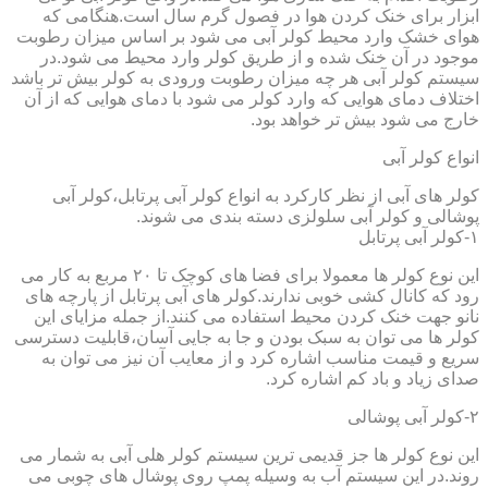
ابزار برای خنک کردن هوا در فصول گرم سال است.هنگامی که
هوای خشک وارد محیط کولر آبی می شود بر اساس میزان رطوبت
موجود در آن خنک شده و از طریق کولر وارد محیط می شود.در
سیستم کولر آبی هر چه میزان رطوبت ورودی به کولر بیش تر باشد
اختلاف دمای هوایی که وارد کولر می شود با دمای هوایی که از آن
خارج می شود بیش تر خواهد بود.
انواع کولر آبی
کولر های آبی از نظر کارکرد به انواع کولر آبی پرتابل،کولر آبی
پوشالی و کولر آبی سلولزی دسته بندی می شوند.
۱-کولر آبی پرتابل
این نوع کولر ها معمولا برای فضا های کوچک تا ۲۰ مربع به کار می
رود که کانال کشی خوبی ندارند.کولر های آبی پرتابل از پارچه های
نانو جهت خنک کردن محیط استفاده می کنند.از جمله مزایای این
کولر ها می توان به سبک بودن و جا به جایی آسان،قابلیت دسترسی
سریع و قیمت مناسب اشاره کرد و از معایب آن نیز می توان به
صدای زیاد و باد کم اشاره کرد.
۲-کولر آبی پوشالی
این نوع کولر ها جز قدیمی ترین سیستم کولر هلی آبی به شمار می
روند.در این سیستم آب به وسیله پمپ روی پوشال های چوبی می