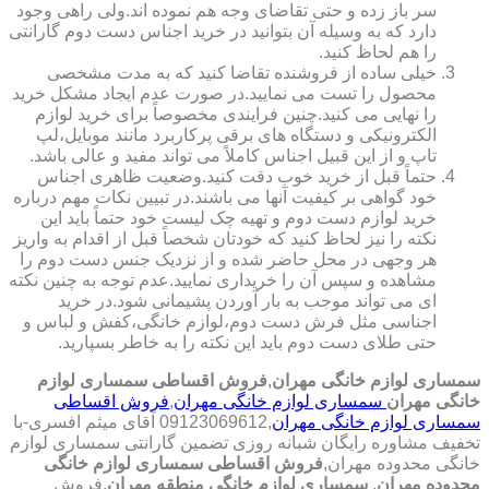
سر باز زده و حتی تقاضای وجه هم نموده اند.ولی راهی وجود
دارد که به وسیله آن بتوانید در خرید اجناس دست دوم گارانتی
را هم لحاظ کنید.
خیلی ساده از فروشنده تقاضا کنید که به مدت مشخصی
محصول را تست می نمایید.در صورت عدم ایجاد مشکل خرید
را نهایی می کنید.چنین فرایندی مخصوصاً برای خرید لوازم
الکترونیکی و دستگاه های برقی پرکاربرد مانند موبایل،لپ
تاپ و از این قبیل اجناس کاملاً می تواند مفید و عالی باشد.
حتماً قبل از خرید خوب دقت کنید.وضعیت ظاهری اجناس
خود گواهی بر کیفیت آنها می باشند.در تبیین نکات مهم درباره
خرید لوازم دست دوم و تهیه چک لیست خود حتماً باید این
نکته را نیز لحاظ کنید که خودتان شخصاً قبل از اقدام به واریز
هر وجهی در محل حاضر شده و از نزدیک جنس دست دوم را
مشاهده و سپس آن را خریداری نمایید.عدم توجه به چنین نکته
ای می تواند موجب به بار آوردن پشیمانی شود.در خرید
اجناسی مثل فرش دست دوم،لوازم خانگی،کفش و لباس و
حتی طلای دست دوم باید این نکته را به خاطر بسپارید.
سمساری لوازم خانگی مهران
,
فروش اقساطی سمساری لوازم
خانگی مهران
سمساری لوازم خانگی مهران
,
فروش اقساطی
سمساری لوازم خانگی مهران
,09123069612 آقای میثم افسری-با
تخفیف مشاوره رایگان شبانه روزی تضمین گارانتی سمساری لوازم
خانگی محدوده مهران,
فروش اقساطی سمساری لوازم خانگی
محدوده مهران
,
سمساری لوازم خانگی منطقه مهران
,فروش