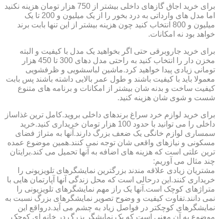
برای خرید اجاق گازهای داخلی بیشتر از 750 هزار تومان هزینه نکنید
اما مدل های وارداتی به درد بخور را از یک میلیون و 200 تا یک
میلیون و 800 انتخاب کنید چون هزینه بیشتر از این تنها بابت برند
خواهد بود نه امکانات.
برای خرید جاروبرقی حتی اگر بخواهید یک مدل با کیفیت و البته
مخزن دار را انتخاب کنید به راحتی مدل دهای 300 تا 450 هزار
تومانی زیادی پیدا خواهید کرد.ماشین لباسشویی و ظرفشویی
معمولا باید با کیفیت باشند و طول عمر بالایی داشته باشند پس بابت
کیفیت ساخت و بدنه شان بیشتر از امکانات و برنامه های متنوع
شست و شوی شان هزینه کنید.
برای خرید لوازم خرد سراغ برندهای داخلی بروید.کامل ترین غذاساز
داخلی را می توانید با حدود 100 هزار تومان خریداری کنید.خرید
سمساری لوازم خانگی یک ضعف بزرگ دارند.آنها به متراژ فضای
مسکونی و نیازهای واقعی شان توجه نمی کنند.همین موضوع عمده
ترین علتی است که هزینه های اضافه به آنها تحمیل می کند.برایتان
چند مثال می آوریم:
مشتریان زیادی علاقه مندند بزرگترین نمایشگرهای تلویزیونی را
خریداری کنند.این درحالی است که محل زندگی آنها آپارتمان هایی با
متراژهای کوچک است.آنها یک راز مهم نمایشگرهای تلویزیونی را
نمی دانند.تفاوت کیفیت و وضوح تصویر نمایشگرهای بزرگ نسبت به
نمایشگرهای کوچکتر در فواصل زیاد به چشم می آید.درواقع این
موضوع به آن معنی است که یک نمایشگر بزرگ در خانه ای کوچک