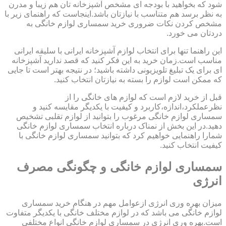
شود که بخواهید با بودجه ای مشخص آشپزخانه تان هم زیبا و مدرن
به نظر برسد هم متناسب با نیازتان باشد.اینجاست که راهنمای زیر با
مشخص کردن نکات ضروری خرید سمساری لوازم خانگی به
دردتان می خورد.
این راهنما تنها برای انتخاب لوازم آشپزخانه ایرانی با سلیقه ایرانی
مناسب است.زمان خرید به این فکر کنید که قصد ندارید آشپزخانه
ای برای یک تبلیغ تلویزیونی داشته باشید؛ در نتیجه بهتر است تا جایی
که ممکن است لوازم را بسته به نیازتان انتخاب کنید.
قبل از خرید لازم است که لوازم های خانگی را از
نظرعملکرد،اندازه،کاربرد و کیفیت با یکدیگر مقایسه کنید و
سمساری لوازم خانگی مرغوب را بتوانید از لوازم تقلبی تشخیص
دهید.در این بخش از نمناک درباره انتخاب سمساری لوازم خانگی
شمارا راهنمایی خواهیم کرد که بتوانید سمساری لوازم خانگی با
کیفیت انتخاب کنید.
سمساری لوازم خانگی و چگونگی مصرف
انرژی
میزان بهره وری انرژی ازعوامل مهم در هنگام خرید سمساری
لوازم خانگی می باشد که در لوازم مختلف خانگی با یکدیگر متفاوت
است.بهره وری انرژی در سمساری لوازم خانگی انواع مختلفی