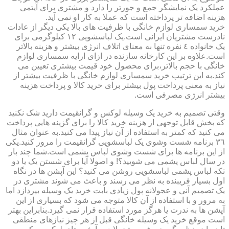
عملکرد یک نمایشگر جمع و جورتر را دارد و مشتری برای آیتمی
هزینه اضافه تر پرداخته است که عملا به کار او نمی آید.
خرید سمساری لوازم خانگی با ظرفیت های بالا یکی دیگر از عادات
نادرست مشتریان ایرانی است.یک لباسشویی ١٢ کیلوگرمی برای
یک خانواده ٤ نفره تنها به معنای اتلاف انرژی بیشتر و هزینه بالاتر
است.علاوه بر این کارخانه سازنده در ازای ارایه سمساری لوازم
خانگی با حجم بالاتر،برای محصول خود قیمت بیشتری تعیین می
کند.به این ترتیب خرید سمساری لوازم خانگی با ظرفیت بیشتر از
نیاز به معنی پرداخت پول بیشتر برای خرید کالا و پرداخت هزینه
بیشتر انرژی مصرفی است.
وقتی تصمیم به خرید یک وسیله لوکس و گرانقیمت دارید شک نکنید
که بخش قابل توجهی از هزینه خرید کالا را برای گزینه هایی پرداخت
می کنید که کمتر به استفاده از آن نیاز پیدا می کنید.به عنوان مثال
٣٦ برنامه شست وشوی یک لباسشویی گرانقیمت را مرور کنید.یکی
از این برنامه ها برای شست وشوی لباس پشمی است.شما چند بار
در سال لباس پشمی می شویید؟! و اصولا آیا برای شستن یک یا دو
تکه لباس پشمی لباسشویی روشن می کنید؟ این آپشن ها در نگاه
اول بسیار فریبنده به نظر می رسند و باعث می شوند مشتری در
یک تصمیم آنی و عجولانه پول زیادی بابت خرید یک وسیله بپردازد اما
به مرور و با استفاده از آن کالا متوجه می شود که بسیاری از این
آپشن ها به ندرت یا هرگز مورد استفاده قرار نمی گیرد.بنابراین بهتر
است موقع خرید یک وسیله خانگی قبل از هر چیز نیازهای منطقی