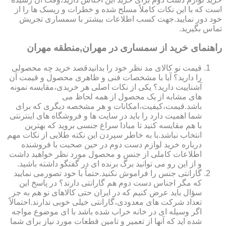
است که با این نکات کاملاً مسلح شده و خطرات و ریسک ها را از
خود دور نمایید.جهت کسب اطلاعات بیشتر با سمساری تجریش
تماس بگیرید.
راهنمای خرید از سمساری در مهران,منطقه مهران
قیمت نو کالای مد نظر خود را بدانیدقصد خرید چه محصولی
را دارید؟ آیا با مشخصات فنی و ظاهری محصول و قیمت آن
آشناییت دارید؟ یکی از نکات اصلی هر خریدی،مقایسه نمونه
های مشابه از یک محصول از همه لحاظ می
باشد.قیمت،کیفیت،امکانات و هر مشخصه دیگری که برای
شما اهمیت دارد را باید در سایت ها و فروشگاه های اینترنتی
با هم مقایسه کنید تا مبادا سراغ جنسی بروید که بهترین
انتخاب نباشد.با به خاطر سپردن این نکته طلایی از نکات مهم
درباره خرید لوازم دست دوم در حین صحبت با فروشنده
اطلاعات کاملی از جنس و محصول مورد نظر خواهید داشت
و از این رو می توانید برگ برنده ای در گفتگو داشته باشید.
گارانتی جنس را فراموش نکنید.حتماً با خود تصورمی نمایید
که مگر اجناس دست دوم هم گارانتی دارند؟ در پاسخ این
سؤال باید عرض کنیم که در ایران حتی کالاهای نو هم به جز
تعداد شرکت های معدودی،گارانتی خیلی خوبی ندارند.احتمالاً
اگر وسیله ای در خانه خراب شده باشد با ای موضوع مواجه
شده اید که آنها از تعمیر و تامین قطعات مورد نیاز برای شما