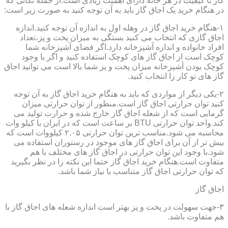
گاز با کیفیت در هر خانه دارای اهمیت زیادی است.از جمله نکاتی که
در هنگام خرید یک اجاق گاز باید به آن توجه کنید به صورت زیر است:
۱-هنگام خرید اجاق گاز در وهله اول به اندازه آن توجه کنید.اندازه
اجاق گازی که انتخاب می کنید بستگی به میزان پخت و پز،تعداد
افراد خانواده و اندازه آشپزخانه دارد.اگر فضای آشپزخانه شما
کوچک است از اجاق گاز های کوچک استفاده کنید و اگر با وجود
کوچک بودن آشپزخانه میزان پخت و پز شما بالا است می توانید اجاق
گاز های تو کار را انتخاب کنید.
۲-یکی دیگر از مواردی که باید به هنگام خرید اجاق گاز به آن توجه
کنید توان حرارتی اجاق گاز است.منظور از توان حرارتی میزان
گرمایی است که از شعله اجاق گاز خارج شده و حرارت تولید می
کند.واحد توان حرارتی BTU بر ساعت است که در ایران با کیلو وات
محاسبه می شود.مناسب ترین توان حرارتی ۲.۰۵ کیلووات است که
بیش تر از آن برای اجاق گاز های موجود در رستوران استفاده می
شود.با وجود این توان حرارتی در اجاق گاز های مختلف با هم
متفاوت است.هنگام خرید اجاق گاز حتما این نکته را در نظر بگیرید
که توان حرارتی اجاق گاز متناسب با نیاز شما باشد.
اجاق گاز
۳-جهت سهولت در پخت و پز بهتر است اندازه شعله های اجاق گاز با
هم متفاوت باشد.