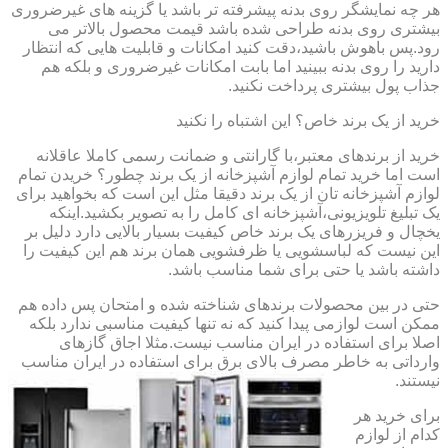
هر چه نمایشگر روی بدنه پیشرفته تر باشد یا گزینه های غیرضروری
بیشتری روی بدنه طراحی شده باشد قیمت محصول بالاتر می
رود.پس باهوش باشید،دقت کنید امکانات و قابلیت هایی که انتظار
دارید را روی بدنه ببینید اما بابت امکانات غیرضروری و بلکه هم
جذاب پول بیشتری پرداخت نکنید.
خرید از یک برند خاص؟ این اشتباه را نکنید
خرید از برندهای معتبر،با گارانتی و ضمانت رسمی کاملا عاقلانه
است اما خرید تمام لوازم آشپزخانه از یک برند چطور؟ خریدن تمام
لوازم آشپزخانه تان از یک برند دقیقا مثل این است که بخواهید برای
یک تبلیغ تلویزیونی،آشپزخانه ای کامل را به تصویر بکشید.اینکه
یخچال و فریزرهای یک برند خاص کیفیت بسیار بالایی دارد دلیل بر
این نیست که لباسشویی یا ظرفشویی همان برند هم این کیفیت را
داشته باشد یا حتی برای شما مناسب باشد.
حتی در بین محصولات برندهای شناخته شده و امتحان پس داده هم
ممکن است لوازمی پیدا کنید که نه تنها کیفیت مناسبی ندارد بلکه
اصلا برای استفاده در ایران مناسب نیست.مثلا اجاق گازهای
وارداتی به خاطر مصرف بالای برق برای استفاده در ایران مناسب
نیستند.
برای خرید هر
کدام از لوازم