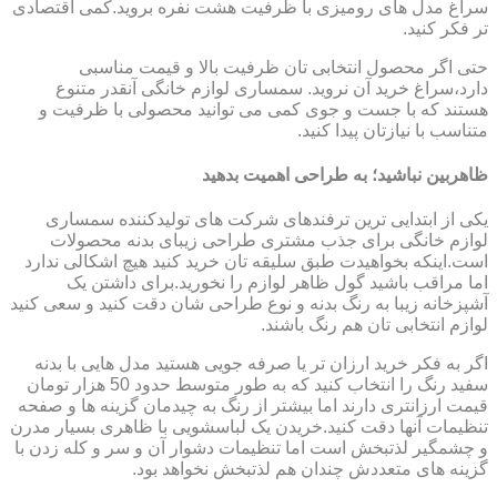
سراغ مدل های رومیزی با ظرفیت هشت نفره بروید.کمی اقتصادی
تر فکر کنید.
حتی اگر محصول انتخابی تان ظرفیت بالا و قیمت مناسبی
دارد،سراغ خرید آن نروید. سمساری لوازم خانگی آنقدر متنوع
هستند که با جست و جوی کمی می توانید محصولی با ظرفیت و
متناسب با نیازتان پیدا کنید.
ظاهربین نباشید؛ به طراحی اهمیت بدهید
یکی از ابتدایی ترین ترفندهای شرکت های تولیدکننده سمساری
لوازم خانگی برای جذب مشتری طراحی زیبای بدنه محصولات
است.اینکه بخواهیدت طبق سلیقه تان خرید کنید هیچ اشکالی ندارد
اما مراقب باشید گول ظاهر لوازم را نخورید.برای داشتن یک
آشپزخانه زیبا به رنگ بدنه و نوع طراحی شان دقت کنید و سعی کنید
لوازم انتخابی تان هم رنگ باشند.
اگر به فکر خرید ارزان تر یا صرفه جویی هستید مدل هایی با بدنه
سفید رنگ را انتخاب کنید که به طور متوسط حدود 50 هزار تومان
قیمت ارزانتری دارند اما بیشتر از رنگ به چیدمان گزینه ها و صفحه
تنظیمات آنها دقت کنید.خریدن یک لباسشویی با ظاهری بسیار مدرن
و چشمگیر لذتبخش است اما تنظیمات دشوار آن و سر و کله زدن با
گزینه های متعددش چندان هم لذتبخش نخواهد بود.