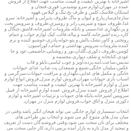
آشپزخانه با بهترین کیفیت و قیمت مناسب جهت اطلاع از فروش
عمده در مهران,لوازم سرو نوشیدنی: قوری،فنجان و
استکان،فلاسک،کلمن و ظرف یخ،تنگ و گیلاس،قهوه
سازچای‌ساز،پارچ و لیوان و ماگ ظروف پذیرایی و آشپزخانه: سرو
غذا،ظروف میوه و شیرینی،رانر و رومیزی،ظروف و سرویس پخت
و پز،نگهداری غذا،سینی و بانکه،ملزومات آشپزخانه،قاشق،چنگال و
کارد،رنده آشپزخانه،کاسه و پیاله،قالب کیک لوازم خواب و حمام:
روتختی و کاور،تشک،بالش و پتو،حوله،پادری،خوشبو کننده و نرم
کننده،ملزومات سرویس بهداشتی و حمام.دکوراسیون:
کوسن،ظروف دکوری،گلدان،نور و روشنایی،جاشمعی،عود و جا
عودی،کتابخانه و شلف دیواری،مجسمه و
تندیس،ساعت،آینه،پرده،آویز و چوب لباسی،تابلو و قاب
عکس،مبلمان خانگی،شمع و شمعدان پت شاپ: غذای حیوانات
خانگی و مکمل های غذایی،نگهداری و مراقبت حیوانات،سرگرمی و
اسباب بازی حیوانات مهران,فروش لوازم منزل,فروش انواع لوازم
منزل و لوازم آشپزخانه با بهترین کیفیت و قیمت مناسب جهت
اطلاع از فروش عمده منزل,فروش عمده لوازم آشپزخانه از قبیل
سرویس آشپزخانه،بانکه های حبوبات و تزئینات آشپزخانه و لوازم
دکوری منزل و اتاق خواب,فروش لوازم منزل در مهران,
انتخاب سمساری لوازم خانگی می تواند هیجان انگیز باشد.وقتی در
میان مدل های متنوع گم می شوید و انتخاب بین طراحی های
مختلف برای تان سخت می شود،وقتی فروشندگان دست از تعریف
و تمجید از مدل تازه به بازار آمده برنمی دارند.کار جایی سخت می