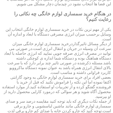
این فضا ها انتخاب نشود در چیدمان دچار مشکل می شویم.
در هنگام خرید سمساری لوازم خانگی چه نکاتی را
رعایت کنیم؟
یکی از مهم ترین نکات در خرید سمساری لوازم خانگی انتخاب این
وسایل برحسب میزان انرژی مصرفی دستگاه با ابعاد و اندازه آن
است.
از دیگر مسائل تاثیرگذاردرخرید سمساری لوازم خانگی میزان
سرعت آن وسیله در جریان و انتقال انرژی است.در صورتی می
توانید در مصرف انرژی صرفه جویی نمایید که انرژی حاصله با ابعاد
دستگاه هماهنگ بوده و دستگاه شما اندازه ی کوچکی داشته
باشد.مسئله ذکرشده در صورتی تاثیر چند برابر دارد که با سرعت
بالای انتقال انرژی همراه باشد به عنوان نمونه دستگاه ماکروویو
کاربرد فراوانی داشته و مناسب است.
بعضی افراد برای خرید سمساری لوازم خانگی به وجود گارانتی
اکتفا نموده اما این نکته را فراموش نکنید که قبل از خرید با
فروشنده گفتگو کرده و از تجربیات او استفاده کنید.از موارد استفاده
محصول آگاه شوید و هر سوالی که درمورد کارایی محصول دارید از
او بپرسید.
از جمله نکات دیگری که باید توجه کنید مقایسه درصد سر و صدای
سمساری لوازم خانگی مانند ماشین لباسشویی و جارو برقی
است.توجه کنید که جارو کردن خانه با صدای کم جارو برقی لذت