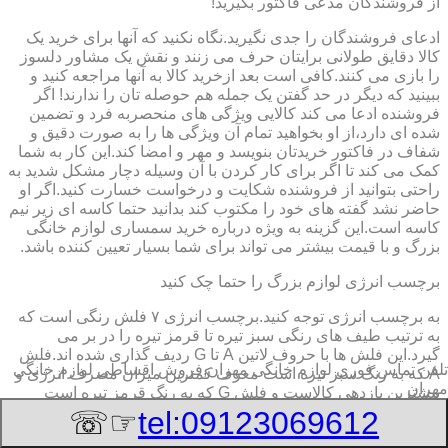
از فروشندگان مدعی فاکتور بگیرید!
ادعای فروشندگان را جدی نگیرید.نگاه نکنید که آنها برای خرید یک
کالا دقایق طولانی برایتان حرف می زنند و نقش یک مشاور دلسوز
را بازی می کنند.کافی است بعد ازخرید کالا به آنها مراجعه کنید و
ببینید که دیگر در حد گفتن یک جمله هم حوصله تان را ندارند! اگر
فروشنده ادعا می کند کالایی ویژگی های منحصربه فرد و تضمین
شده ای دارد،از او بخواهید تمام آن ویژگی ها را به صورت دقیق و
شفاف در فاکتور خریدتان بنویسد و مهر و امضا کند.این کار به شما
کمک می کند تا اگر برای کار کردن با آن وسیله دچار مشکل شدید به
راحتی بتوانید از فروشنده شکایت و درخواست خسارت کنید.اگر او
حاضر نشد گفته های خود را مکتوب کند بدانید حتما کاسه ای زیر نیم
کاسه است.این گزینه به ویژه درباره خرید سمساری لوازم خانگی
بزرگ و با قیمت بیشتر می تواند برای شما بسیار تعیین کننده باشد.
برچسب انرژی لوازم بزرگ را حتما چک کنید
به برچسب انرژی توجه کنید.برچسب انرژی ٧ فلش رنگی است که
به ترتیب طیف های رنگی سبز تیره تا قرمز تیره را در بر می
گیرد.این فلش ها با حروف لاتین A تا G ردیف گذاری شده اند.فلش
تلفن تماس فوری
لوازم خانگی مهران,فروش اقساطی لوازم خانگی
A که به رنگ سبز تیره است معرف کمترین میزان مصرف انرژی و
مهران
بیشترین بازدهی کالاست و فلش G که به رنگ قرمز تیره است
معرف بیشترین میزان مصرف انرژی و کمترین بازدهی است.هرچه
☞☏
tel:09123069612
درجه کیفیت مصرف انرژی وسیله به گزینه A نزدیک تر باشد وسیله