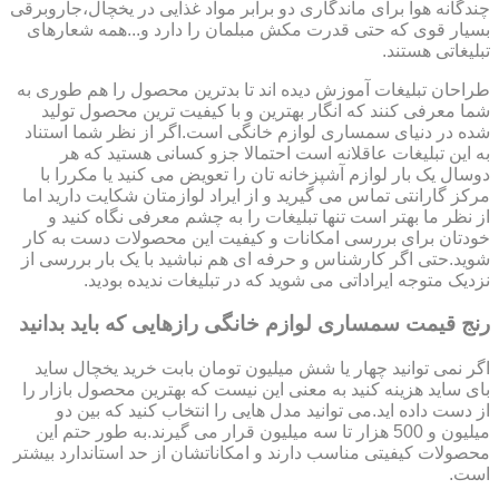
چندگانه هوا برای ماندگاری دو برابر مواد غذایی در یخچال،جاروبرقی
بسیار قوی که حتی قدرت مکش مبلمان را دارد و...همه شعارهای
تبلیغاتی هستند.
طراحان تبلیغات آموزش دیده اند تا بدترین محصول را هم طوری به
شما معرفی کنند که انگار بهترین و با کیفیت ترین محصول تولید
شده در دنیای سمساری لوازم خانگی است.اگر از نظر شما استناد
به این تبلیغات عاقلانه است احتمالا جزو کسانی هستید که هر
دوسال یک بار لوازم آشپزخانه تان را تعویض می کنید یا مکررا با
مرکز گارانتی تماس می گیرید و از ایراد لوازمتان شکایت دارید اما
از نظر ما بهتر است تنها تبلیغات را به چشم معرفی نگاه کنید و
خودتان برای بررسی امکانات و کیفیت این محصولات دست به کار
شوید.حتی اگر کارشناس و حرفه ای هم نباشید با یک بار بررسی از
نزدیک متوجه ایراداتی می شوید که در تبلیغات ندیده بودید.
رنج قیمت سمساری لوازم خانگی رازهایی که باید بدانید
اگر نمی توانید چهار یا شش میلیون تومان بابت خرید یخچال ساید
بای ساید هزینه کنید به معنی این نیست که بهترین محصول بازار را
از دست داده اید.می توانید مدل هایی را انتخاب کنید که بین دو
میلیون و 500 هزار تا سه میلیون قرار می گیرند.به طور حتم این
محصولات کیفیتی مناسب دارند و امکاناتشان از حد استاندارد بیشتر
است.