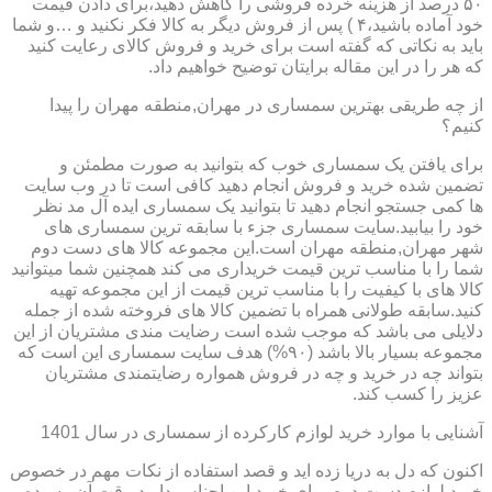
۵۰ درصد از هزینه خرده فروشی را کاهش دهید،برای دادن قیمت
خود آماده باشید،۴ ) پس از فروش دیگر به کالا فکر نکنید و …و شما
باید به نکاتی که گفته است برای خرید و فروش کالای رعایت کنید
که هر را در این مقاله برایتان توضیح خواهیم داد.
از چه طریقی بهترین سمساری در مهران,منطقه مهران را پیدا
کنیم؟
برای یافتن یک سمساری خوب که بتوانید به صورت مطمئن و
تضمین شده خرید و فروش انجام دهید کافی است تا در وب سایت
ها کمی جستجو انجام دهید تا بتوانید یک سمساری ایده آل مد نظر
خود را بیابید.سایت سمساری جزء با سابقه ترین سمساری های
شهر مهران,منطقه مهران است.این مجموعه کالا های دست دوم
شما را با مناسب ترین قیمت خریداری می کند همچنین شما میتوانید
کالا های با کیفیت را با مناسب ترین قیمت از این مجموعه تهیه
کنید.سابقه طولانی همراه با تضمین کالا های فروخته شده از جمله
دلایلی می باشد که موجب شده است رضایت مندی مشتریان از این
مجموعه بسیار بالا باشد (۹۰%) هدف سایت سمساری این است که
بتواند چه در خرید و چه در فروش همواره رضایتمندی مشتریان
عزیز را کسب کند.
آشنایی با موارد خرید لوازم کارکرده از سمساری در سال 1401
اکنون که دل به دریا زده اید و قصد استفاده از نکات مهم در خصوص
خرید لوازم دست دوم برای خرید این اجناس دارید،وقت آن رسیده