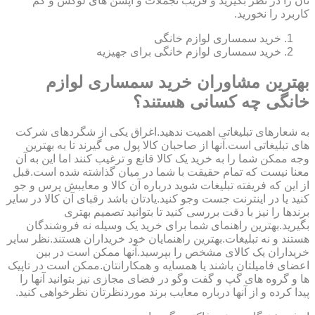
تان را در نظر بگیرید و فریب تجملات و آپشن های لوکس و کم
کاربرد را نخورید.
خرید سمساری لوازم خانگی
خرید سمساری لوازم خانگی برای جهیزیه
بهترین مشاوران خرید سمساری لوازم
خانگی چه کسانی هستند؟
به شعارهای تبلیغاتی اهمیت ندهید.اغراق یکی از شگردهای شرکت
های تبلیغاتی است.آنها از صاحبان کالا پول می گیرند تا به بهترین
وجه ممکن شما را به خرید یک کالا قانع و ترغیب کنند اما این به آن
معنا نیست که تمام حقیقت با شما در میان گذاشته شده است.قبل
از این که فریفته تبلیغات شوید درباره آن کالا و معایبش پرس و جو
کنید یا در اینترنت جست وجو کنید.یادتان باشد رقبای آن کالا در سایر
برندها را نیز با دقت بررسی کنید تا بتوانید تصمیم بهتری
بگیرید.بهترین راهنمای شما برای خرید یک وسیله نه فروشندگان
هستند و نه تبلیغات.بهترین راهنمایان خود خریداران هستند.نظر سایر
خریداران یک کالای مشخص را بپرسید.آنها ممکن است در بین
اعضای فامیلتان باشند یا همسایه و همکارانتان.ممکن است در تاپیک
ها و گروه های گپ و گفت وگو در فضای مجازی نیز بتوانید آنها را
پیدا کرده و از آنها درباره معایب برند موردنظرتان نظرخواهی کنید.