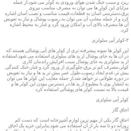
ریزد و سبب خنک شدن هوای ورودی به کولر می شود.از جمله
مزایای این کولر ها می توان به مصرف مناسب نیروی
برق،دسترسی آسان به قطعات،قیمت مناسب و نصب آسان اشاره
کرد و از جمله معایب آن می توان به رسوب پوشال و نیاز به تعویض
آن ها،مصرف بالای آب و امکان ورود گرد و غبار به محیط اشاره
کرد.
۳-کولر آبی سلولزی
این کولر ها نمونه پیشرفته تری از کولر های آبی پوشالی هستند که
در آن ها به جای پوشال از پد های سلولزی استفاده می شود.استفاده
از پد سلولزی به جای پوشال سبب افزایش راندمان کاری
کولر،مصرف کم تر برق،جلوگیری از ورود گرد و غبار،خنک کنندگی
بیش تر،عدم ایجاد رسوب،طول عمر بیش تر پد ها و نیاز به تعویض
در دوره طولانی تر خواهد شد.از جمله معایب این کولر ها می توان
به انتشار بوی نا مطبوع از پد ها،در دسترس نبودن این کولر ها و
قیمت بالا به نسبت کولر های پوشالی استفاده کرد.
کولر آبی سلولزی
اجاق گاز
اجاق گاز یکی از مهم ترین لوازم آشپزخانه است که دست کم
روزانه دو تا سه بار از آن استفاده می شود.بنابراین خرید یک اجاق