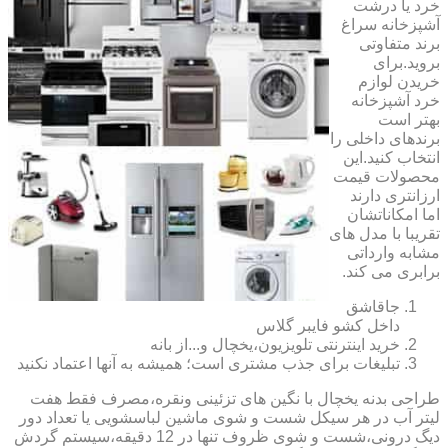
خرد یا درشت
آشپزخانه سراغ
برند متفاوتی
بروید.برای
خریدن لوازم
خرد آشپزخانه
بهتر است
برندهای داخلی را
انتخاب کنید.این
محصولات قیمت
ارزانتری دارند
اما امکاناتشان
تقریبا با مدل های
مشابه وارداتی
برابری می کند.
جاقاشق
داخل کشو فایبر گلاس
خرید اینترنتی تلویزیون،یخچال و...از بانه
تبلیغات برای جذب مشتری است؛ همیشه به آنها اعتماد نکنید
طراحی بدنه یخچال با نگین های تزئینی ونقره،مصرف فقط هفت
لیتر آب در هر سیکل شست و شوی ماشین لباسشویی یا تعداد دور
دیگ درونی،شست و شوی ظروف تنها در 12 دقیقه،سیستم گردش