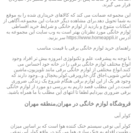
قرار می گیرند.
این مجموعه ضمانت می کند که کالاهای خریداری شده را به موقع
به شما تحویل دهد.برای مشاهده دیگر خدمات این مجموعه،آگاهی از
امکانات متنوع و بازدید از لوازم خانگی و شرایط خرید اقساطی
لوازم خانگی مورد نظرتان بهتر است به وب سایت این مجموعه به
آدرس https://www.homeappli.ir سر بزنید.
راهنمای خرید لوازم خانگی برقی با قیمت مناسب
با توجه به پیشرفت علم و تکنولوژی امروزه بیش تر افراد وجود
انواع مختلف لوازم خانگی برقی را در خانه خود احساس می
کنند.انواع مختلفی از لوازم خانگی برقی مانند تلویزیون،ماشین
لباس شویی،اجاق گاز،جاروبرقی،کولر،یخچال و...وجود دارند که
وجود هر یک از این لوازم برقی هنگام شروع یک زندگی ضروری
است.در این مطلب قصد داریم به بررسی دو مورد از لوازم خانگی
برقی ضروری بپردایم.لطفا تا انتهای این مطلب با ما همراه باشید.
قروشگاه لوازم خانگی در مهران,منطقه مهران
کولر آبی
کولر آبی نوعی سیستم خنک کننده هوا است که بر اساس میزان
رطوبت اقدام به خنک سازی هوا می کند.در واقع کولر آبی نوعی