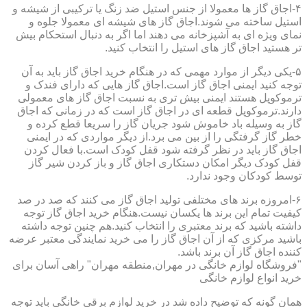
۴-اجاق گاز ها معمولا از جنس استیل ضد زنگ یا ترکیبی از شیشه و
استیل ساخته می شوند.اجاق گاز های شیشه ای معمولا جلوه و
نمای ویژه ای به آشپزخانه می دهند اما اگر به دنبال استحکام بیش
تر هستید اجاق گاز های استیل را انتخاب کنید.
۵-یکی دیگر از موارد مهمی که در هنگام خرید اجاق گاز باید به آن
توجه کنید ایمنی اجاق گاز است.اجاق گاز هایی که دارای فندک و
ترموکوپل هستند ایمنی بیش تری به نسبت اجاق گاز های معمولی
دارند.ترموکوپل قطعه ای در اجاق گاز است که در زمانی که اجاق
گاز به وسیله باد خاموش شود جریان گاز را سریعا قطع کرده و
خطر گاز گرفتگی را از بین می برد.از دیگر مواردی که در ایمنی
اجاق گاز باید در نظر گرفته شود قفل کودک است.با فعال کردن
قفل کودک دیگر امکان دستکاری اجاق گاز و باز کردن شیر گاز
توسط کودکان وجود ندارد.
۶-امروزه برند های مختلفی تولید اجاق گاز می کنند که صد در صد
کیفیت تمام این برند ها یکسان نیست.هنگام خرید اجاق گاز توجه
داشته باشید که برند معتبری را انتخاب کنید.هم چنین توجه داشته
باشید مرکزی که از آن اجاق گاز را می خرید نمایندگی معتبر عرضه
کننده اجاق گاز آن برند باشد.
"فروشگاه لوازم خانگی در مهران,منطقه مهران" راهی آسان برای
خرید انواع لوازم خانگی
همان گونه که توضیح داده شد در خرید لوازم برقی خانگی باید توجه