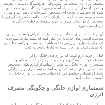
مختلف برای تان سخت می شود،وقتی فروشندگان دست از تعریف
و تمجید از مدل تازه به بازار آمده برنمی دارند.کار جایی سخت می
شود که بخواهید با بودجه ای مشخص آشپزخانه تان هم زیبا و مدرن
به نظر برسد هم متناسب با نیازتان باشد.اینجاست که راهنمای زیر با
مشخص کردن نکات ضروری خرید سمساری لوازم خانگی به
دردتان می خورد.
این راهنما تنها برای انتخاب لوازم آشپزخانه ایرانی با سلیقه ایرانی
مناسب است.زمان خرید به این فکر کنید که قصد ندارید آشپزخانه
ای برای یک تبلیغ تلویزیونی داشته باشید؛ در نتیجه بهتر است تا جایی
که ممکن است لوازم را بسته به نیازتان انتخاب کنید.
قبل از خرید لازم است که لوازم های خانگی را از
نظرعملکرد،اندازه،کاربرد و کیفیت با یکدیگر مقایسه کنید و
سمساری لوازم خانگی مرغوب را بتوانید از لوازم تقلبی تشخیص
دهید.در این بخش از نمناک درباره انتخاب سمساری لوازم خانگی
شمارا راهنمایی خواهیم کرد که بتوانید سمساری لوازم خانگی با
کیفیت انتخاب کنید.
سمساری لوازم خانگی و چگونگی مصرف
انرژی
میزان بهره وری انرژی ازعوامل مهم در هنگام خرید سمساری