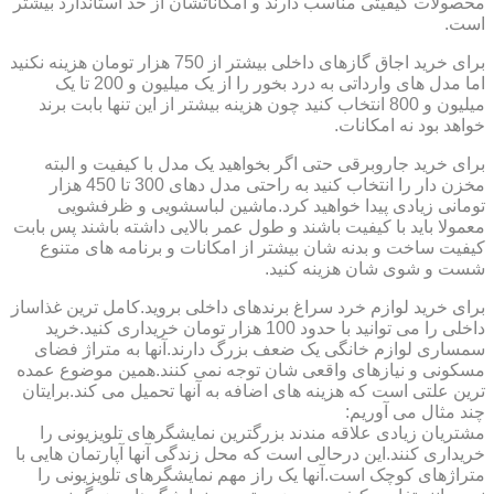
محصولات کیفیتی مناسب دارند و امکاناتشان از حد استاندارد بیشتر
است.
برای خرید اجاق گازهای داخلی بیشتر از 750 هزار تومان هزینه نکنید
اما مدل های وارداتی به درد بخور را از یک میلیون و 200 تا یک
میلیون و 800 انتخاب کنید چون هزینه بیشتر از این تنها بابت برند
خواهد بود نه امکانات.
برای خرید جاروبرقی حتی اگر بخواهید یک مدل با کیفیت و البته
مخزن دار را انتخاب کنید به راحتی مدل دهای 300 تا 450 هزار
تومانی زیادی پیدا خواهید کرد.ماشین لباسشویی و ظرفشویی
معمولا باید با کیفیت باشند و طول عمر بالایی داشته باشند پس بابت
کیفیت ساخت و بدنه شان بیشتر از امکانات و برنامه های متنوع
شست و شوی شان هزینه کنید.
برای خرید لوازم خرد سراغ برندهای داخلی بروید.کامل ترین غذاساز
داخلی را می توانید با حدود 100 هزار تومان خریداری کنید.خرید
سمساری لوازم خانگی یک ضعف بزرگ دارند.آنها به متراژ فضای
مسکونی و نیازهای واقعی شان توجه نمی کنند.همین موضوع عمده
ترین علتی است که هزینه های اضافه به آنها تحمیل می کند.برایتان
چند مثال می آوریم:
مشتریان زیادی علاقه مندند بزرگترین نمایشگرهای تلویزیونی را
خریداری کنند.این درحالی است که محل زندگی آنها آپارتمان هایی با
متراژهای کوچک است.آنها یک راز مهم نمایشگرهای تلویزیونی را