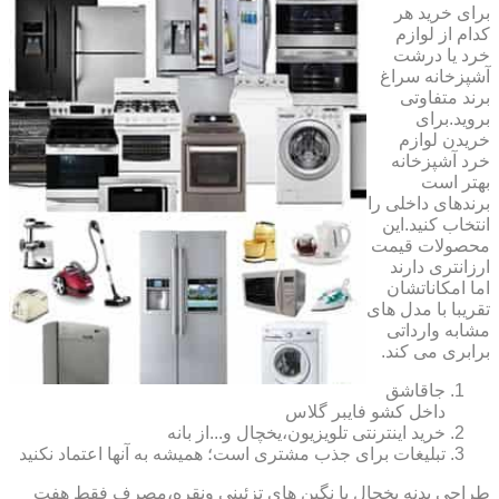
برای خرید هر
کدام از لوازم
خرد یا درشت
آشپزخانه سراغ
برند متفاوتی
بروید.برای
خریدن لوازم
خرد آشپزخانه
بهتر است
برندهای داخلی را
انتخاب کنید.این
محصولات قیمت
ارزانتری دارند
اما امکاناتشان
تقریبا با مدل های
مشابه وارداتی
برابری می کند.
جاقاشق
داخل کشو فایبر گلاس
خرید اینترنتی تلویزیون،یخچال و...از بانه
تبلیغات برای جذب مشتری است؛ همیشه به آنها اعتماد نکنید
طراحی بدنه یخچال با نگین های تزئینی ونقره،مصرف فقط هفت