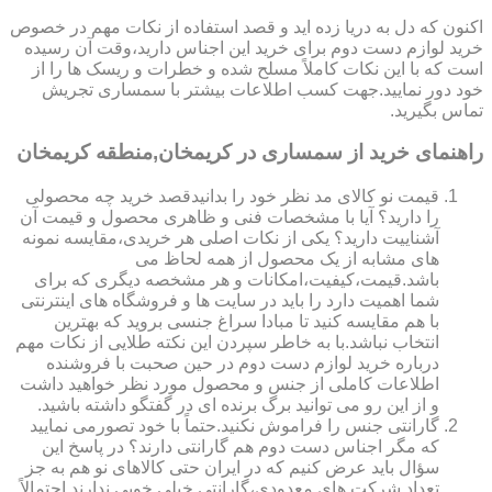
اکنون که دل به دریا زده اید و قصد استفاده از نکات مهم در خصوص
خرید لوازم دست دوم برای خرید این اجناس دارید،وقت آن رسیده
است که با این نکات کاملاً مسلح شده و خطرات و ریسک ها را از
خود دور نمایید.جهت کسب اطلاعات بیشتر با سمساری تجریش
تماس بگیرید.
راهنمای خرید از سمساری در کریمخان,منطقه کریمخان
قیمت نو کالای مد نظر خود را بدانیدقصد خرید چه محصولی
را دارید؟ آیا با مشخصات فنی و ظاهری محصول و قیمت آن
آشناییت دارید؟ یکی از نکات اصلی هر خریدی،مقایسه نمونه
های مشابه از یک محصول از همه لحاظ می
باشد.قیمت،کیفیت،امکانات و هر مشخصه دیگری که برای
شما اهمیت دارد را باید در سایت ها و فروشگاه های اینترنتی
با هم مقایسه کنید تا مبادا سراغ جنسی بروید که بهترین
انتخاب نباشد.با به خاطر سپردن این نکته طلایی از نکات مهم
درباره خرید لوازم دست دوم در حین صحبت با فروشنده
اطلاعات کاملی از جنس و محصول مورد نظر خواهید داشت
و از این رو می توانید برگ برنده ای در گفتگو داشته باشید.
گارانتی جنس را فراموش نکنید.حتماً با خود تصورمی نمایید
که مگر اجناس دست دوم هم گارانتی دارند؟ در پاسخ این
سؤال باید عرض کنیم که در ایران حتی کالاهای نو هم به جز
تعداد شرکت های معدودی،گارانتی خیلی خوبی ندارند.احتمالاً