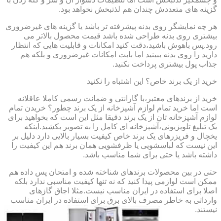
گزینه های متعددش چندان هم لذتبخش نخواهد بود.
هر چه نمایشگر روی بدنه پیشرفته تر باشد یا گزینه های غیرضروری
بیشتری روی بدنه طراحی شده باشد قیمت محصول بالاتر می
رود.پس باهوش باشید،دقت کنید امکانات و قابلیت هایی که انتظار
دارید را روی بدنه ببینید اما بابت امکانات غیرضروری و بلکه هم
جذاب پول بیشتری پرداخت نکنید.
خرید از یک برند خاص؟ این اشتباه را نکنید
خرید از برندهای معتبر،با گارانتی و ضمانت رسمی کاملا عاقلانه
است اما خرید تمام لوازم آشپزخانه از یک برند چطور؟ خریدن تمام
لوازم آشپزخانه تان از یک برند دقیقا مثل این است که بخواهید برای
یک تبلیغ تلویزیونی،آشپزخانه ای کامل را به تصویر بکشید.اینکه
یخچال و فریزرهای یک برند خاص کیفیت بسیار بالایی دارد دلیل بر
این نیست که لباسشویی یا ظرفشویی همان برند هم این کیفیت را
داشته باشد یا حتی برای شما مناسب باشد.
حتی در بین محصولات برندهای شناخته شده و امتحان پس داده هم
ممکن است لوازمی پیدا کنید که نه تنها کیفیت مناسبی ندارد بلکه
اصلا برای استفاده در ایران مناسب نیست.مثلا اجاق گازهای
وارداتی به خاطر مصرف بالای برق برای استفاده در ایران مناسب
نیستند.