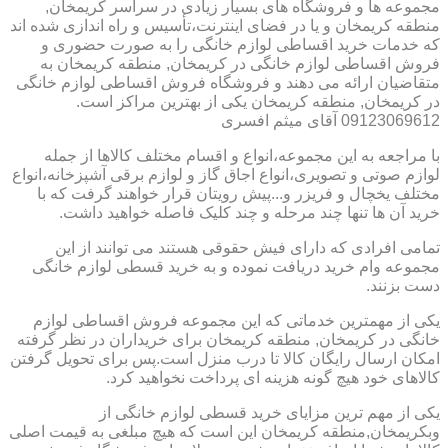
مجموعه ها و فروشگاه های بسیار زیادی در سراسر کریمخان,
منطقه کریمخان و یا در فضای اینترنت،تأسیس و راه اندازی شده اند
که خدمات خرید اقساطی لوازم خانگی را به صورت حضوری و
فروش اقساطی لوازم خانگی در کریمخان, منطقه کریمخان به
متقاضیان ارائه می دهند و فروشگاه فروش اقساطی لوازم خانگی
در کریمخان, منطقه کریمخان یکی از بهترین مراکز است.
09123069612 آقای میثم افسری
با مراجعه به این مجموعه،انواع و اقسام مختلف کالاها از جمله
لوازم صوتی و تصویری،انواع اجاق گاز و لوازم برقی آشپزخانه،انواع
مختلف یخچال و فریزر و...پیش رویتان قرار خواهند گرفت که با
خرید آن ها تنها چند مرحله و چند کلیک فاصله خواهید داشت.
تمامی افرادی که دارای فیش حقوقی هستند می توانند از این
مجموعه وام خرید دریافت نموده و به خرید قسطی لوازم خانگی
دست بزنند.
یکی از مهمترین خدماتی که این مجموعه فروش اقساطی لوازم
خانگی در کریمخان, منطقه کریمخان برای خریداران در نظر گرفته
امکان ارسال رایگان کالا تا درب منزل است.پس برای تحویل گرفتن
کالاهای خود هیچ گونه هزینه ای پرداخت نخواهید کرد.
یکی از مهم ترین مزایای خرید قسطی لوازم خانگی از
وبکریمخان,منطقه کریمخان این است که هیچ مبلغی به قیمت اصلی