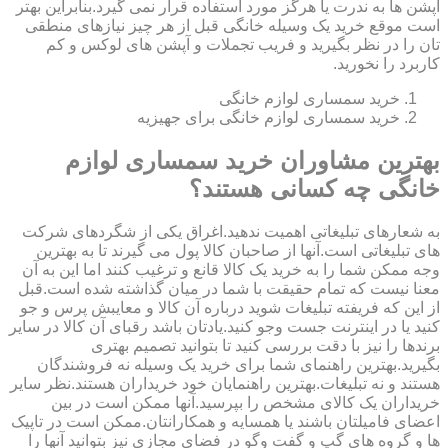
آپشن ها به ندرت یا هرگز مورد استفاده قرار نمی گیرد.بنابراین بهتر
است موقع خرید یک وسیله خانگی قبل از هر چیز نیازهای منطقی
تان را در نظر بگیرید و فریب تجملات و آپشن های لوکس و کم
کاربرد را نخورید.
خرید سمساری لوازم خانگی
خرید سمساری لوازم خانگی برای جهیزیه
بهترین مشاوران خرید سمساری لوازم
خانگی چه کسانی هستند؟
به شعارهای تبلیغاتی اهمیت ندهید.اغراق یکی از شگردهای شرکت
های تبلیغاتی است.آنها از صاحبان کالا پول می گیرند تا به بهترین
وجه ممکن شما را به خرید یک کالا قانع و ترغیب کنند اما این به آن
معنا نیست که تمام حقیقت با شما در میان گذاشته شده است.قبل
از این که فریفته تبلیغات شوید درباره آن کالا و معایبش پرس و جو
کنید یا در اینترنت جست وجو کنید.یادتان باشد رقبای آن کالا در سایر
برندها را نیز با دقت بررسی کنید تا بتوانید تصمیم بهتری
بگیرید.بهترین راهنمای شما برای خرید یک وسیله نه فروشندگان
هستند و نه تبلیغات.بهترین راهنمایان خود خریداران هستند.نظر سایر
خریداران یک کالای مشخص را بپرسید.آنها ممکن است در بین
اعضای فامیلتان باشند یا همسایه و همکارانتان.ممکن است در تاپیک
ها و گروه های گپ و گفت وگو در فضای مجازی نیز بتوانید آنها را