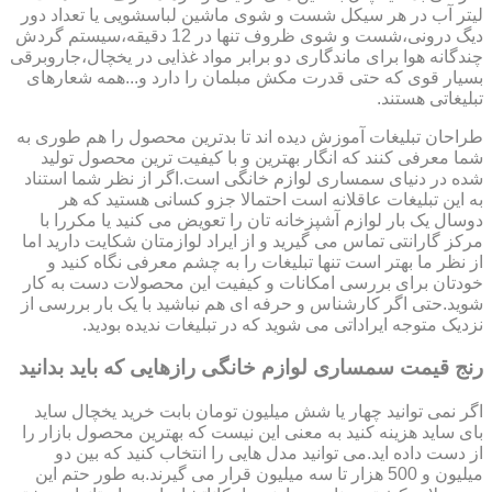
لیتر آب در هر سیکل شست و شوی ماشین لباسشویی یا تعداد دور
دیگ درونی،شست و شوی ظروف تنها در 12 دقیقه،سیستم گردش
چندگانه هوا برای ماندگاری دو برابر مواد غذایی در یخچال،جاروبرقی
بسیار قوی که حتی قدرت مکش مبلمان را دارد و...همه شعارهای
تبلیغاتی هستند.
طراحان تبلیغات آموزش دیده اند تا بدترین محصول را هم طوری به
شما معرفی کنند که انگار بهترین و با کیفیت ترین محصول تولید
شده در دنیای سمساری لوازم خانگی است.اگر از نظر شما استناد
به این تبلیغات عاقلانه است احتمالا جزو کسانی هستید که هر
دوسال یک بار لوازم آشپزخانه تان را تعویض می کنید یا مکررا با
مرکز گارانتی تماس می گیرید و از ایراد لوازمتان شکایت دارید اما
از نظر ما بهتر است تنها تبلیغات را به چشم معرفی نگاه کنید و
خودتان برای بررسی امکانات و کیفیت این محصولات دست به کار
شوید.حتی اگر کارشناس و حرفه ای هم نباشید با یک بار بررسی از
نزدیک متوجه ایراداتی می شوید که در تبلیغات ندیده بودید.
رنج قیمت سمساری لوازم خانگی رازهایی که باید بدانید
اگر نمی توانید چهار یا شش میلیون تومان بابت خرید یخچال ساید
بای ساید هزینه کنید به معنی این نیست که بهترین محصول بازار را
از دست داده اید.می توانید مدل هایی را انتخاب کنید که بین دو
میلیون و 500 هزار تا سه میلیون قرار می گیرند.به طور حتم این