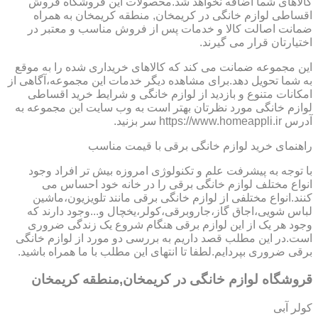
کالاهای شما اضافه نخواهد شد.محصولات این فروشگاه فروش
اقساطی لوازم خانگی در کریمخان, منطقه کریمخان به همراه
ضمانت اصالت کالا و خدمات پس از فروش مناسب و معتبر در
اختیارتان قرار می گیرند.
این مجموعه ضمانت می کند که کالاهای خریداری شده را به موقع
به شما تحویل دهد.برای مشاهده دیگر خدمات این مجموعه،آگاهی از
امکانات متنوع و بازدید از لوازم خانگی و شرایط خرید اقساطی
لوازم خانگی مورد نظرتان بهتر است به وب سایت این مجموعه به
آدرس https://www.homeappli.ir سر بزنید.
راهنمای خرید لوازم خانگی برقی با قیمت مناسب
با توجه به پیشرفت علم و تکنولوژی امروزه بیش تر افراد وجود
انواع مختلف لوازم خانگی برقی را در خانه خود احساس می
کنند.انواع مختلفی از لوازم خانگی برقی مانند تلویزیون،ماشین
لباس شویی،اجاق گاز،جاروبرقی،کولر،یخچال و...وجود دارند که
وجود هر یک از این لوازم برقی هنگام شروع یک زندگی ضروری
است.در این مطلب قصد داریم به بررسی دو مورد از لوازم خانگی
برقی ضروری بپردایم.لطفا تا انتهای این مطلب با ما همراه باشید.
قروشگاه لوازم خانگی در کریمخان,منطقه کریمخان
کولر آبی