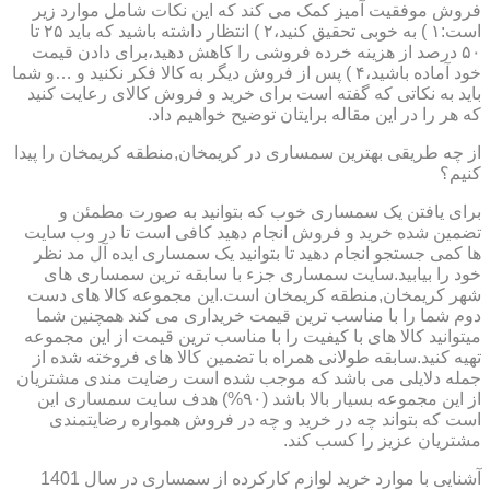
فروش موفقیت آمیز کمک می کند که این نکات شامل موارد زیر
است:۱ ) به خوبی تحقیق کنید،۲ ) انتظار داشته باشید که باید ۲۵ تا
۵۰ درصد از هزینه خرده فروشی را کاهش دهید،برای دادن قیمت
خود آماده باشید،۴ ) پس از فروش دیگر به کالا فکر نکنید و …و شما
باید به نکاتی که گفته است برای خرید و فروش کالای رعایت کنید
که هر را در این مقاله برایتان توضیح خواهیم داد.
از چه طریقی بهترین سمساری در کریمخان,منطقه کریمخان را پیدا
کنیم؟
برای یافتن یک سمساری خوب که بتوانید به صورت مطمئن و
تضمین شده خرید و فروش انجام دهید کافی است تا در وب سایت
ها کمی جستجو انجام دهید تا بتوانید یک سمساری ایده آل مد نظر
خود را بیابید.سایت سمساری جزء با سابقه ترین سمساری های
شهر کریمخان,منطقه کریمخان است.این مجموعه کالا های دست
دوم شما را با مناسب ترین قیمت خریداری می کند همچنین شما
میتوانید کالا های با کیفیت را با مناسب ترین قیمت از این مجموعه
تهیه کنید.سابقه طولانی همراه با تضمین کالا های فروخته شده از
جمله دلایلی می باشد که موجب شده است رضایت مندی مشتریان
از این مجموعه بسیار بالا باشد (۹۰%) هدف سایت سمساری این
است که بتواند چه در خرید و چه در فروش همواره رضایتمندی
مشتریان عزیز را کسب کند.
آشنایی با موارد خرید لوازم کارکرده از سمساری در سال 1401