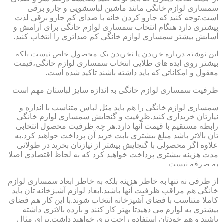
سمساری لوازم خانگی مانند ماشین لباسشویی و جارو برقی
است.توجه کنید که جارو کردن خانه با صدای کم جارو برقی لذت
بیشتری دارد هنگام انتخاب سمساری لوازم خانگی برای آرامش و
آسایش بیشتر سمساری لوازم خانگی کم صداتری را انتخاب کنید.
این نوشته درباره خریدن یا نخریدن یک محصول خاص نیست بلکه
بیشتر روی ایده های طلایی انتخاب سمساری لوازم خانگی،قیمت
معقول و امکاناتی که باید داشته باشند تاکید شده است.
ظرفیت سمساری لوازم خانگی به اندازه سایز لباستان مهم است
سمساری لوازم خانگی را هم باید مثل لباس متناسب با اندازه و
نیازتان خریداری کنید.ظرفیت و گنجایش سمساری لوازم خانگی
رابطه مستقیم با قیمت آنها دارد.هر چه ظرفیت محصول انتخابی
تان بالاتر باشد مبلغ بیشتری بابت خرید آن پرداخت خواهید کرد.به
علاوه اگر محصولی با گنجایش بیشتر از نیازتان بخرید در طولانی
مدت هزینه بیشتری پرداخت خواهید کرد که به لحاظ اقتصادی اصلا
به صرفه نیست.
از طرفی نه تنها به خاطر هزینه بلکه به خاطر ابعاد سمساری لوازم
خانگی هم مراقب ظرفیت آنها باشید.ابعاد لوازم آشپزخانه تان باید
کاملا متناسب با فضای آشپزخانه انتخاب شوند.با این کار هم فضای
بیشتری به لوازم می دهیدتا بهتر کار کنند و بازده بالاتری داشته
باشند و هم خودتان استفاده راحت تری خواهید داشت.برای مثال