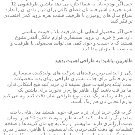
حتی اگر بودجه تان به شما اجازه می دهد ماشین ظرفشویی 12
نفره بخرید و آشپزخانه تان فضای کافی برای قرار دادن آن را ندارد
سراغ مدل های رومیزی با ظرفیت هشت نفره بروید.کمی اقتصادی
تر فکر کنید.
حتی اگر محصول انتخابی تان ظرفیت بالا و قیمت مناسبی
دارد،سراغ خرید آن نروید. سمساری لوازم خانگی آنقدر متنوع
هستند که با جست و جوی کمی می توانید محصولی با ظرفیت و
متناسب با نیازتان پیدا کنید.
ظاهربین نباشید؛ به طراحی اهمیت بدهید
یکی از ابتدایی ترین ترفندهای شرکت های تولیدکننده سمساری
لوازم خانگی برای جذب مشتری طراحی زیبای بدنه محصولات
است.اینکه بخواهیدت طبق سلیقه تان خرید کنید هیچ اشکالی ندارد
اما مراقب باشید گول ظاهر لوازم را نخورید.برای داشتن یک
آشپزخانه زیبا به رنگ بدنه و نوع طراحی شان دقت کنید و سعی کنید
لوازم انتخابی تان هم رنگ باشند.
اگر به فکر خرید ارزان تر یا صرفه جویی هستید مدل هایی با بدنه
سفید رنگ را انتخاب کنید که به طور متوسط حدود 50 هزار تومان
قیمت ارزانتری دارند اما بیشتر از رنگ به چیدمان گزینه ها و صفحه
تنظیمات آنها دقت کنید.خریدن یک لباسشویی با ظاهری بسیار مدرن
و چشمگیر لذتبخش است اما تنظیمات دشوار آن و سر و کله زدن با