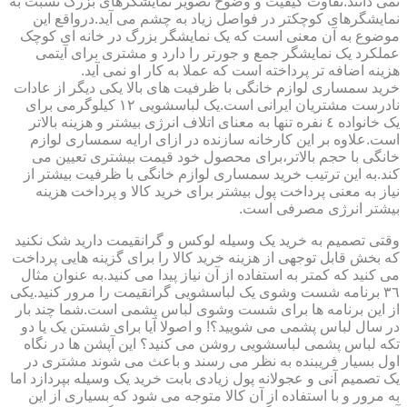
نمی دانند.تفاوت کیفیت و وضوح تصویر نمایشگرهای بزرگ نسبت به
نمایشگرهای کوچکتر در فواصل زیاد به چشم می آید.درواقع این
موضوع به آن معنی است که یک نمایشگر بزرگ در خانه ای کوچک
عملکرد یک نمایشگر جمع و جورتر را دارد و مشتری برای آیتمی
هزینه اضافه تر پرداخته است که عملا به کار او نمی آید.
خرید سمساری لوازم خانگی با ظرفیت های بالا یکی دیگر از عادات
نادرست مشتریان ایرانی است.یک لباسشویی ١٢ کیلوگرمی برای
یک خانواده ٤ نفره تنها به معنای اتلاف انرژی بیشتر و هزینه بالاتر
است.علاوه بر این کارخانه سازنده در ازای ارایه سمساری لوازم
خانگی با حجم بالاتر،برای محصول خود قیمت بیشتری تعیین می
کند.به این ترتیب خرید سمساری لوازم خانگی با ظرفیت بیشتر از
نیاز به معنی پرداخت پول بیشتر برای خرید کالا و پرداخت هزینه
بیشتر انرژی مصرفی است.
وقتی تصمیم به خرید یک وسیله لوکس و گرانقیمت دارید شک نکنید
که بخش قابل توجهی از هزینه خرید کالا را برای گزینه هایی پرداخت
می کنید که کمتر به استفاده از آن نیاز پیدا می کنید.به عنوان مثال
٣٦ برنامه شست وشوی یک لباسشویی گرانقیمت را مرور کنید.یکی
از این برنامه ها برای شست وشوی لباس پشمی است.شما چند بار
در سال لباس پشمی می شویید؟! و اصولا آیا برای شستن یک یا دو
تکه لباس پشمی لباسشویی روشن می کنید؟ این آپشن ها در نگاه
اول بسیار فریبنده به نظر می رسند و باعث می شوند مشتری در
یک تصمیم آنی و عجولانه پول زیادی بابت خرید یک وسیله بپردازد اما
به مرور و با استفاده از آن کالا متوجه می شود که بسیاری از این