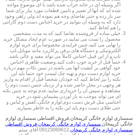
اگر وسیله ای در خانه خراب شده باشد با ای موضوع مواجه
شده اید که آنها از تعمیر و تامین قطعات مورد نیاز برای شما
سر باز زده و حتی تقاضای وجه هم نموده اند.ولی راهی وجود
دارد که به وسیله آن بتوانید در خرید اجناس دست دوم گارانتی
را هم لحاظ کنید.
خیلی ساده از فروشنده تقاضا کنید که به مدت مشخصی
محصول را تست می نمایید.در صورت عدم ایجاد مشکل خرید
را نهایی می کنید.چنین فرایندی مخصوصاً برای خرید لوازم
الکترونیکی و دستگاه های برقی پرکاربرد مانند موبایل،لپ
تاپ و از این قبیل اجناس کاملاً می تواند مفید و عالی باشد.
حتماً قبل از خرید خوب دقت کنید.وضعیت ظاهری اجناس
خود گواهی بر کیفیت آنها می باشند.در تبیین نکات مهم درباره
خرید لوازم دست دوم و تهیه چک لیست خود حتماً باید این
نکته را نیز لحاظ کنید که خودتان شخصاً قبل از اقدام به واریز
هر وجهی در محل حاضر شده و از نزدیک جنس دست دوم را
مشاهده و سپس آن را خریداری نمایید.عدم توجه به چنین نکته
ای می تواند موجب به بار آوردن پشیمانی شود.در خرید
اجناسی مثل فرش دست دوم،لوازم خانگی،کفش و لباس و
حتی طلای دست دوم باید این نکته را به خاطر بسپارید.
سمساری لوازم خانگی کریمخان
,
فروش اقساطی سمساری لوازم
خانگی کریمخان
سمساری لوازم خانگی کریمخان
,
فروش اقساطی
سمساری لوازم خانگی کریمخان
,09123069612 آقای میثم