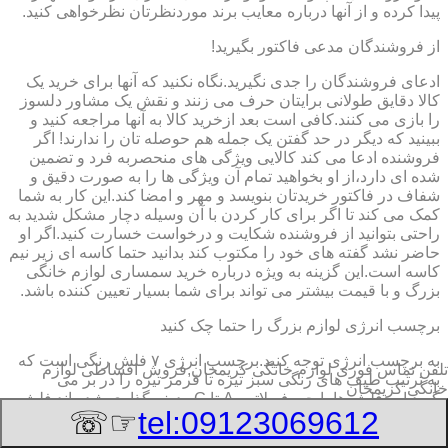
پیدا کرده و از آنها درباره معایب برند موردنظرتان نظرخواهی کنید.
از فروشندگان مدعی فاکتور بگیرید!
ادعای فروشندگان را جدی نگیرید.نگاه نکنید که آنها برای خرید یک
کالا دقایق طولانی برایتان حرف می زنند و نقش یک مشاور دلسوز
را بازی می کنند.کافی است بعد ازخرید کالا به آنها مراجعه کنید و
ببینید که دیگر در حد گفتن یک جمله هم حوصله تان را ندارند! اگر
فروشنده ادعا می کند کالایی ویژگی های منحصربه فرد و تضمین
شده ای دارد،از او بخواهید تمام آن ویژگی ها را به صورت دقیق و
شفاف در فاکتور خریدتان بنویسد و مهر و امضا کند.این کار به شما
کمک می کند تا اگر برای کار کردن با آن وسیله دچار مشکل شدید به
راحتی بتوانید از فروشنده شکایت و درخواست خسارت کنید.اگر او
حاضر نشد گفته های خود را مکتوب کند بدانید حتما کاسه ای زیر نیم
کاسه است.این گزینه به ویژه درباره خرید سمساری لوازم خانگی
بزرگ و با قیمت بیشتر می تواند برای شما بسیار تعیین کننده باشد.
برچسب انرژی لوازم بزرگ را حتما چک کنید
به برچسب انرژی توجه کنید.برچسب انرژی ٧ فلش رنگی است که
تلفن تماس فوری
لوازم خانگی کریمخان,فروش اقساطی لوازم
به ترتیب طیف های رنگی سبز تیره تا قرمز تیره را در بر می
خانگی کریمخان
گیرد.این فلش ها با حروف لاتین A تا G ردیف گذاری شده اند.فلش
☞☏
tel:09123069612
A که به رنگ سبز تیره است معرف کمترین میزان مصرف انرژی و
بیشترین بازدهی کالاست و فلش G که به رنگ قرمز تیره است