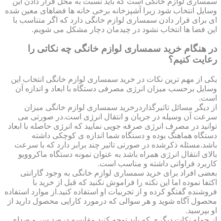
سمساری لوازم خانگی است که باید نسبت به محل قرار دادن این
وسایل انتخاب شود زیرا آشپزخانه برخی خانه ها فضاهای معین شده
ای برای قرار دادن سمساری لوازم خانگی دارد که اگر متناسب با
این فضا ها انتخاب نشود در چیدمان دچار مشکل می شویم.
در هنگام خرید سمساری لوازم خانگی چه نکاتی را
رعایت کنیم؟
یکی از مهم ترین نکات در خرید سمساری لوازم خانگی انتخاب این
وسایل برحسب میزان انرژی مصرفی دستگاه با ابعاد و اندازه آن
است.
از دیگر مسائل تاثیرگذاردرخرید سمساری لوازم خانگی میزان
سرعت آن وسیله در جریان و انتقال انرژی است.در صورتی می
توانید در مصرف انرژی صرفه جویی نمایید که انرژی حاصله با ابعاد
دستگاه هماهنگ بوده و دستگاه شما اندازه ی کوچکی داشته
باشد.مسئله ذکرشده در صورتی تاثیر چند برابر دارد که با سرعت
بالای انتقال انرژی همراه باشد به عنوان نمونه دستگاه ماکروویو
کاربرد فراوانی داشته و مناسب است.
بعضی افراد برای خرید سمساری لوازم خانگی به وجود گارانتی
اکتفا نموده اما این نکته را فراموش نکنید که قبل از خرید با
فروشنده گفتگو کرده و از تجربیات او استفاده کنید.از موارد استفاده
محصول آگاه شوید و هر سوالی که درمورد کارایی محصول دارید از
او بپرسید.
از جمله نکات دیگری که باید توجه کنید مقایسه درصد سر و صدای