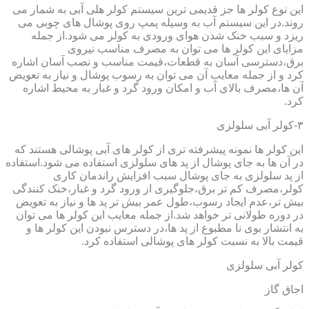
این نوع کولر ها جز قدیمی ترین سیستم کولر هلی آبی به شمار می
روند.در این سیستم آب به وسیله پمپ روی پوشال های چوبی می
ریزد و سبب خنک شدن هوای ورودی به کولر می شود.از جمله
مزایای این کولر ها می توان به مصرف مناسب نیروی
برق،دسترسی آسان به قطعات،قیمت مناسب و نصب آسان اشاره
کرد و از جمله معایب آن می توان به رسوب پوشال و نیاز به تعویض
آن ها،مصرف بالای آب و امکان ورود گرد و غبار به محیط اشاره
کرد.
۳-کولر آبی سلولزی
این کولر ها نمونه پیشرفته تری از کولر های آبی پوشالی هستند که
در آن ها به جای پوشال از پد های سلولزی استفاده می شود.استفاده
از پد سلولزی به جای پوشال سبب افزایش راندمان کاری
کولر،مصرف کم تر برق،جلوگیری از ورود گرد و غبار،خنک کنندگی
بیش تر،عدم ایجاد رسوب،طول عمر بیش تر پد ها و نیاز به تعویض
در دوره طولانی تر خواهد شد.از جمله معایب این کولر ها می توان
به انتشار بوی نا مطبوع از پد ها،در دسترس نبودن این کولر ها و
قیمت بالا به نسبت کولر های پوشالی استفاده کرد.
کولر آبی سلولزی
اجاق گاز