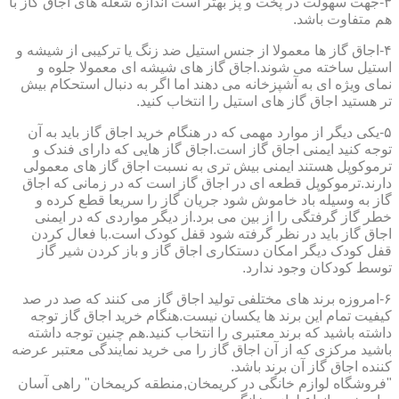
۳-جهت سهولت در پخت و پز بهتر است اندازه شعله های اجاق گاز با
هم متفاوت باشد.
۴-اجاق گاز ها معمولا از جنس استیل ضد زنگ یا ترکیبی از شیشه و
استیل ساخته می شوند.اجاق گاز های شیشه ای معمولا جلوه و
نمای ویژه ای به آشپزخانه می دهند اما اگر به دنبال استحکام بیش
تر هستید اجاق گاز های استیل را انتخاب کنید.
۵-یکی دیگر از موارد مهمی که در هنگام خرید اجاق گاز باید به آن
توجه کنید ایمنی اجاق گاز است.اجاق گاز هایی که دارای فندک و
ترموکوپل هستند ایمنی بیش تری به نسبت اجاق گاز های معمولی
دارند.ترموکوپل قطعه ای در اجاق گاز است که در زمانی که اجاق
گاز به وسیله باد خاموش شود جریان گاز را سریعا قطع کرده و
خطر گاز گرفتگی را از بین می برد.از دیگر مواردی که در ایمنی
اجاق گاز باید در نظر گرفته شود قفل کودک است.با فعال کردن
قفل کودک دیگر امکان دستکاری اجاق گاز و باز کردن شیر گاز
توسط کودکان وجود ندارد.
۶-امروزه برند های مختلفی تولید اجاق گاز می کنند که صد در صد
کیفیت تمام این برند ها یکسان نیست.هنگام خرید اجاق گاز توجه
داشته باشید که برند معتبری را انتخاب کنید.هم چنین توجه داشته
باشید مرکزی که از آن اجاق گاز را می خرید نمایندگی معتبر عرضه
کننده اجاق گاز آن برند باشد.
"فروشگاه لوازم خانگی در کریمخان,منطقه کریمخان" راهی آسان