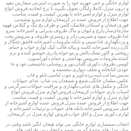
لوازم خانگی و حتی جهزیه خود را به صورت اینترنتی سفارش دهید
و درون منزل،کاملا رایگان تحویل بگیرید با نرخ اتحادیه,فروش انواع
لوازم منزل و لوازم آشپزخانه با بهترین کیفیت و قیمت مناسب
جهت اطلاع از فروش عمده در کریمخان,لوازم سرو نوشیدنی:
قوری،فنجان و استکان،فلاسک،کلمن و ظرف یخ،تنگ و گیلاس،قهوه
سازچای‌ساز،پارچ و لیوان و ماگ ظروف پذیرایی و آشپزخانه: سرو
غذا،ظروف میوه و شیرینی،رانر و رومیزی،ظروف و سرویس پخت
و پز،نگهداری غذا،سینی و بانکه،ملزومات آشپزخانه،قاشق،چنگال و
کارد،رنده آشپزخانه،کاسه و پیاله،قالب کیک لوازم خواب و حمام:
روتختی و کاور،تشک،بالش و پتو،حوله،پادری،خوشبو کننده و نرم
کننده،ملزومات سرویس بهداشتی و حمام.دکوراسیون:
کوسن،ظروف دکوری،گلدان،نور و روشنایی،جاشمعی،عود و جا
عودی،کتابخانه و شلف دیواری،مجسمه و
تندیس،ساعت،آینه،پرده،آویز و چوب لباسی،تابلو و قاب
عکس،مبلمان خانگی،شمع و شمعدان پت شاپ: غذای حیوانات
خانگی و مکمل های غذایی،نگهداری و مراقبت حیوانات،سرگرمی و
اسباب بازی حیوانات کریمخان,فروش لوازم منزل,فروش انواع
لوازم منزل و لوازم آشپزخانه با بهترین کیفیت و قیمت مناسب
جهت اطلاع از فروش عمده منزل,فروش عمده لوازم آشپزخانه از
قبیل سرویس آشپزخانه،بانکه های حبوبات و تزئینات آشپزخانه و
لوازم دکوری منزل و اتاق خواب,فروش لوازم منزل در کریمخان,
انتخاب سمساری لوازم خانگی می تواند هیجان انگیز باشد.وقتی در
میان مدل های متنوع گم می شوید و انتخاب بین طراحی های