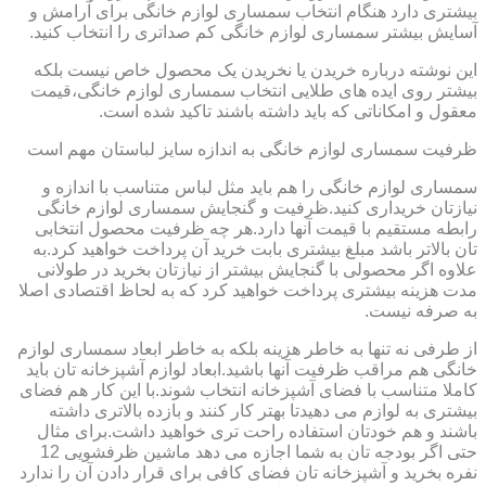
بیشتری دارد هنگام انتخاب سمساری لوازم خانگی برای آرامش و
آسایش بیشتر سمساری لوازم خانگی کم صداتری را انتخاب کنید.
این نوشته درباره خریدن یا نخریدن یک محصول خاص نیست بلکه
بیشتر روی ایده های طلایی انتخاب سمساری لوازم خانگی،قیمت
معقول و امکاناتی که باید داشته باشند تاکید شده است.
ظرفیت سمساری لوازم خانگی به اندازه سایز لباستان مهم است
سمساری لوازم خانگی را هم باید مثل لباس متناسب با اندازه و
نیازتان خریداری کنید.ظرفیت و گنجایش سمساری لوازم خانگی
رابطه مستقیم با قیمت آنها دارد.هر چه ظرفیت محصول انتخابی
تان بالاتر باشد مبلغ بیشتری بابت خرید آن پرداخت خواهید کرد.به
علاوه اگر محصولی با گنجایش بیشتر از نیازتان بخرید در طولانی
مدت هزینه بیشتری پرداخت خواهید کرد که به لحاظ اقتصادی اصلا
به صرفه نیست.
از طرفی نه تنها به خاطر هزینه بلکه به خاطر ابعاد سمساری لوازم
خانگی هم مراقب ظرفیت آنها باشید.ابعاد لوازم آشپزخانه تان باید
کاملا متناسب با فضای آشپزخانه انتخاب شوند.با این کار هم فضای
بیشتری به لوازم می دهیدتا بهتر کار کنند و بازده بالاتری داشته
باشند و هم خودتان استفاده راحت تری خواهید داشت.برای مثال
حتی اگر بودجه تان به شما اجازه می دهد ماشین ظرفشویی 12
نفره بخرید و آشپزخانه تان فضای کافی برای قرار دادن آن را ندارد