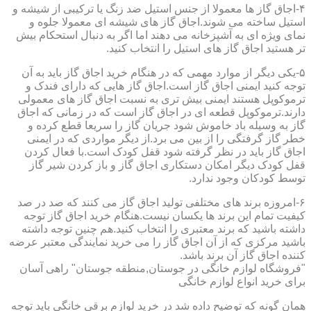
۴-اجاق گاز ها معمولا از جنس استیل ضد زنگ یا ترکیبی از شیشه و
استیل ساخته می شوند.اجاق گاز های شیشه ای معمولا جلوه و
نمای ویژه ای به آشپزخانه می دهند اما اگر به دنبال استحکام بیش
تر هستید اجاق گاز های استیل را انتخاب کنید.
۵-یکی دیگر از موارد مهمی که در هنگام خرید اجاق گاز باید به آن
توجه کنید ایمنی اجاق گاز است.اجاق گاز هایی که دارای فندک و
ترموکوپل هستند ایمنی بیش تری به نسبت اجاق گاز های معمولی
دارند.ترموکوپل قطعه ای در اجاق گاز است که در زمانی که اجاق
گاز به وسیله باد خاموش شود جریان گاز را سریعا قطع کرده و
خطر گاز گرفتگی را از بین می برد.از دیگر مواردی که در ایمنی
اجاق گاز باید در نظر گرفته شود قفل کودک است.با فعال کردن
قفل کودک دیگر امکان دستکاری اجاق گاز و باز کردن شیر گاز
توسط کودکان وجود ندارد.
۶-امروزه برند های مختلفی تولید اجاق گاز می کنند که صد در صد
کیفیت تمام این برند ها یکسان نیست.هنگام خرید اجاق گاز توجه
داشته باشید که برند معتبری را انتخاب کنید.هم چنین توجه داشته
باشید مرکزی که از آن اجاق گاز را می خرید نمایندگی معتبر عرضه
کننده اجاق گاز آن برند باشد.
"فروشگاه لوازم خانگی در جوستان,منطقه جوستان" راهی آسان
برای خرید انواع لوازم خانگی
همان گونه که توضیح داده شد در خرید لوازم برقی خانگی باید توجه