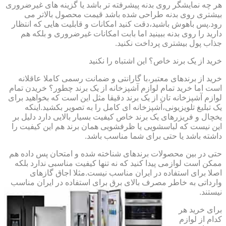
هر چه نمایشگر روی بدنه پیشرفته تر باشد یا گزینه های غیرضروری
بیشتری روی بدنه طراحی شده باشد قیمت محصول بالاتر می
رود.پس باهوش باشید،دقت کنید امکانات و قابلیت هایی که انتظار
دارید را روی بدنه ببینید اما بابت امکانات غیرضروری و بلکه هم
جذاب پول بیشتری پرداخت نکنید.
خرید از یک برند خاص؟ این اشتباه را نکنید
خرید از برندهای معتبر،با گارانتی و ضمانت رسمی کاملا عاقلانه
است اما خرید تمام لوازم آشپزخانه از یک برند چطور؟ خریدن تمام
لوازم آشپزخانه تان از یک برند دقیقا مثل این است که بخواهید برای
یک تبلیغ تلویزیونی،آشپزخانه ای کامل را به تصویر بکشید.اینکه
یخچال و فریزرهای یک برند خاص کیفیت بسیار بالایی دارد دلیل بر
این نیست که لباسشویی یا ظرفشویی همان برند هم این کیفیت را
داشته باشد یا حتی برای شما مناسب باشد.
حتی در بین محصولات برندهای شناخته شده و امتحان پس داده هم
ممکن است لوازمی پیدا کنید که نه تنها کیفیت مناسبی ندارد بلکه
اصلا برای استفاده در ایران مناسب نیست.مثلا اجاق گازهای
وارداتی به خاطر مصرف بالای برق برای استفاده در ایران مناسب
نیستند.
برای خرید هر
کدام از لوازم