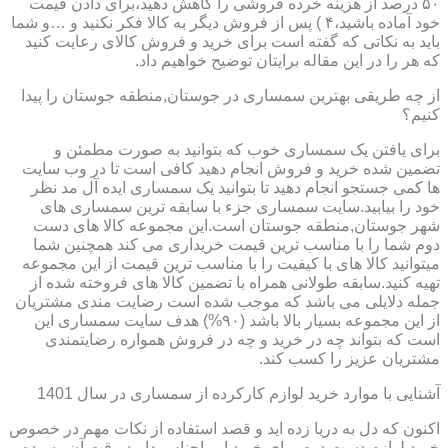
۵۰ درصد از هزینه خرده فروشی را کاهش دهید،برای دادن قیمت
خود آماده باشید،۴ ) پس از فروش دیگر به کالا فکر نکنید و …و شما
باید به نکاتی که گفته است برای خرید و فروش کالای رعایت کنید
که هر را در این مقاله برایتان توضیح خواهیم داد.
از چه طریقی بهترین سمساری در جوستان,منطقه جوستان را پیدا
کنیم؟
برای یافتن یک سمساری خوب که بتوانید به صورت مطمئن و
تضمین شده خرید و فروش انجام دهید کافی است تا در وب سایت
ها کمی جستجو انجام دهید تا بتوانید یک سمساری ایده آل مد نظر
خود را بیابید.سایت سمساری جزء با سابقه ترین سمساری های
شهر جوستان,منطقه جوستان است.این مجموعه کالا های دست
دوم شما را با مناسب ترین قیمت خریداری می کند همچنین شما
میتوانید کالا های با کیفیت را با مناسب ترین قیمت از این مجموعه
تهیه کنید.سابقه طولانی همراه با تضمین کالا های فروخته شده از
جمله دلایلی می باشد که موجب شده است رضایت مندی مشتریان
از این مجموعه بسیار بالا باشد (۹۰%) هدف سایت سمساری این
است که بتواند چه در خرید و چه در فروش همواره رضایتمندی
مشتریان عزیز را کسب کند.
آشنایی با موارد خرید لوازم کارکرده از سمساری در سال 1401
اکنون که دل به دریا زده اید و قصد استفاده از نکات مهم در خصوص
خرید لوازم دست دوم برای خرید این اجناس دارید،وقت آن رسیده