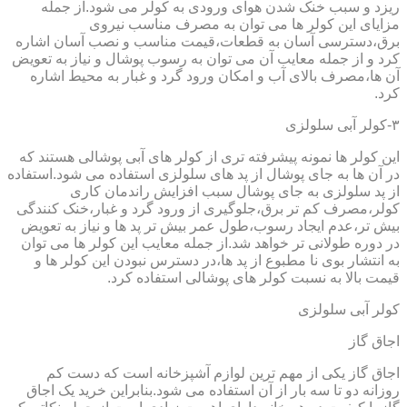
ریزد و سبب خنک شدن هوای ورودی به کولر می شود.از جمله
مزایای این کولر ها می توان به مصرف مناسب نیروی
برق،دسترسی آسان به قطعات،قیمت مناسب و نصب آسان اشاره
کرد و از جمله معایب آن می توان به رسوب پوشال و نیاز به تعویض
آن ها،مصرف بالای آب و امکان ورود گرد و غبار به محیط اشاره
کرد.
۳-کولر آبی سلولزی
این کولر ها نمونه پیشرفته تری از کولر های آبی پوشالی هستند که
در آن ها به جای پوشال از پد های سلولزی استفاده می شود.استفاده
از پد سلولزی به جای پوشال سبب افزایش راندمان کاری
کولر،مصرف کم تر برق،جلوگیری از ورود گرد و غبار،خنک کنندگی
بیش تر،عدم ایجاد رسوب،طول عمر بیش تر پد ها و نیاز به تعویض
در دوره طولانی تر خواهد شد.از جمله معایب این کولر ها می توان
به انتشار بوی نا مطبوع از پد ها،در دسترس نبودن این کولر ها و
قیمت بالا به نسبت کولر های پوشالی استفاده کرد.
کولر آبی سلولزی
اجاق گاز
اجاق گاز یکی از مهم ترین لوازم آشپزخانه است که دست کم
روزانه دو تا سه بار از آن استفاده می شود.بنابراین خرید یک اجاق