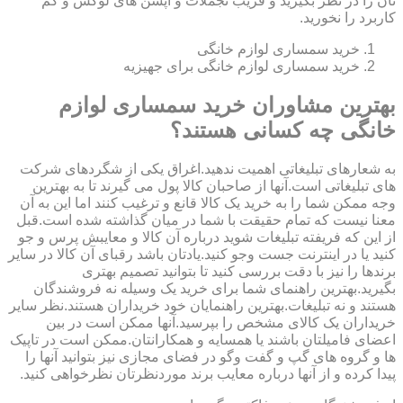
تان را در نظر بگیرید و فریب تجملات و آپشن های لوکس و کم
کاربرد را نخورید.
خرید سمساری لوازم خانگی
خرید سمساری لوازم خانگی برای جهیزیه
بهترین مشاوران خرید سمساری لوازم
خانگی چه کسانی هستند؟
به شعارهای تبلیغاتی اهمیت ندهید.اغراق یکی از شگردهای شرکت
های تبلیغاتی است.آنها از صاحبان کالا پول می گیرند تا به بهترین
وجه ممکن شما را به خرید یک کالا قانع و ترغیب کنند اما این به آن
معنا نیست که تمام حقیقت با شما در میان گذاشته شده است.قبل
از این که فریفته تبلیغات شوید درباره آن کالا و معایبش پرس و جو
کنید یا در اینترنت جست وجو کنید.یادتان باشد رقبای آن کالا در سایر
برندها را نیز با دقت بررسی کنید تا بتوانید تصمیم بهتری
بگیرید.بهترین راهنمای شما برای خرید یک وسیله نه فروشندگان
هستند و نه تبلیغات.بهترین راهنمایان خود خریداران هستند.نظر سایر
خریداران یک کالای مشخص را بپرسید.آنها ممکن است در بین
اعضای فامیلتان باشند یا همسایه و همکارانتان.ممکن است در تاپیک
ها و گروه های گپ و گفت وگو در فضای مجازی نیز بتوانید آنها را
پیدا کرده و از آنها درباره معایب برند موردنظرتان نظرخواهی کنید.