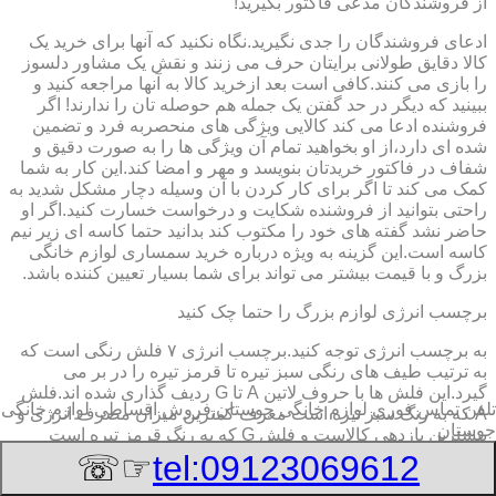
از فروشندگان مدعی فاکتور بگیرید!
ادعای فروشندگان را جدی نگیرید.نگاه نکنید که آنها برای خرید یک
کالا دقایق طولانی برایتان حرف می زنند و نقش یک مشاور دلسوز
را بازی می کنند.کافی است بعد ازخرید کالا به آنها مراجعه کنید و
ببینید که دیگر در حد گفتن یک جمله هم حوصله تان را ندارند! اگر
فروشنده ادعا می کند کالایی ویژگی های منحصربه فرد و تضمین
شده ای دارد،از او بخواهید تمام آن ویژگی ها را به صورت دقیق و
شفاف در فاکتور خریدتان بنویسد و مهر و امضا کند.این کار به شما
کمک می کند تا اگر برای کار کردن با آن وسیله دچار مشکل شدید به
راحتی بتوانید از فروشنده شکایت و درخواست خسارت کنید.اگر او
حاضر نشد گفته های خود را مکتوب کند بدانید حتما کاسه ای زیر نیم
کاسه است.این گزینه به ویژه درباره خرید سمساری لوازم خانگی
بزرگ و با قیمت بیشتر می تواند برای شما بسیار تعیین کننده باشد.
برچسب انرژی لوازم بزرگ را حتما چک کنید
به برچسب انرژی توجه کنید.برچسب انرژی ٧ فلش رنگی است که
به ترتیب طیف های رنگی سبز تیره تا قرمز تیره را در بر می
گیرد.این فلش ها با حروف لاتین A تا G ردیف گذاری شده اند.فلش
تلفن تماس فوری
لوازم خانگی جوستان,فروش اقساطی لوازم خانگی
A که به رنگ سبز تیره است معرف کمترین میزان مصرف انرژی و
جوستان
بیشترین بازدهی کالاست و فلش G که به رنگ قرمز تیره است
معرف بیشترین میزان مصرف انرژی و کمترین بازدهی است.هرچه
☞☏
tel:09123069612
درجه کیفیت مصرف انرژی وسیله به گزینه A نزدیک تر باشد وسیله