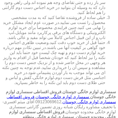
سر باز زده و حتی تقاضای وجه هم نموده اند.ولی راهی وجود
دارد که به وسیله آن بتوانید در خرید اجناس دست دوم گارانتی
را هم لحاظ کنید.
خیلی ساده از فروشنده تقاضا کنید که به مدت مشخصی
محصول را تست می نمایید.در صورت عدم ایجاد مشکل خرید
را نهایی می کنید.چنین فرایندی مخصوصاً برای خرید لوازم
الکترونیکی و دستگاه های برقی پرکاربرد مانند موبایل،لپ
تاپ و از این قبیل اجناس کاملاً می تواند مفید و عالی باشد.
حتماً قبل از خرید خوب دقت کنید.وضعیت ظاهری اجناس
خود گواهی بر کیفیت آنها می باشند.در تبیین نکات مهم درباره
خرید لوازم دست دوم و تهیه چک لیست خود حتماً باید این
نکته را نیز لحاظ کنید که خودتان شخصاً قبل از اقدام به واریز
هر وجهی در محل حاضر شده و از نزدیک جنس دست دوم را
مشاهده و سپس آن را خریداری نمایید.عدم توجه به چنین نکته
ای می تواند موجب به بار آوردن پشیمانی شود.در خرید
اجناسی مثل فرش دست دوم،لوازم خانگی،کفش و لباس و
حتی طلای دست دوم باید این نکته را به خاطر بسپارید.
سمساری لوازم خانگی جوستان
,
فروش اقساطی سمساری لوازم
خانگی جوستان
سمساری لوازم خانگی جوستان
,
فروش اقساطی
سمساری لوازم خانگی جوستان
,09123069612 آقای میثم افسری-
با تخفیف مشاوره رایگان شبانه روزی تضمین گارانتی سمساری
لوازم خانگی محدوده جوستان,
فروش اقساطی سمساری لوازم
خانگی محدوده جوستان
,
سمساری لوازم خانگی منطقه