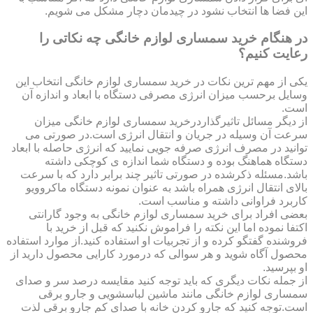
این فضا ها انتخاب نشود در چیدمان دچار مشکل می شویم.
در هنگام خرید سمساری لوازم خانگی چه نکاتی را
رعایت کنیم؟
یکی از مهم ترین نکات در خرید سمساری لوازم خانگی انتخاب این
وسایل برحسب میزان انرژی مصرفی دستگاه با ابعاد و اندازه آن
است.
از دیگر مسائل تاثیرگذاردرخرید سمساری لوازم خانگی میزان
سرعت آن وسیله در جریان و انتقال انرژی است.در صورتی می
توانید در مصرف انرژی صرفه جویی نمایید که انرژی حاصله با ابعاد
دستگاه هماهنگ بوده و دستگاه شما اندازه ی کوچکی داشته
باشد.مسئله ذکرشده در صورتی تاثیر چند برابر دارد که با سرعت
بالای انتقال انرژی همراه باشد به عنوان نمونه دستگاه ماکروویو
کاربرد فراوانی داشته و مناسب است.
بعضی افراد برای خرید سمساری لوازم خانگی به وجود گارانتی
اکتفا نموده اما این نکته را فراموش نکنید که قبل از خرید با
فروشنده گفتگو کرده و از تجربیات او استفاده کنید.از موارد استفاده
محصول آگاه شوید و هر سوالی که درمورد کارایی محصول دارید از
او بپرسید.
از جمله نکات دیگری که باید توجه کنید مقایسه درصد سر و صدای
سمساری لوازم خانگی مانند ماشین لباسشویی و جارو برقی
است.توجه کنید که جارو کردن خانه با صدای کم جارو برقی لذت