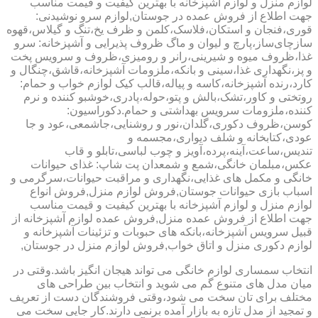
لوازم منزل و لوازم آشپزخانه با بهترین کیفیت و قیمت مناسب
جهت اطلاع از فروش عمده در جوستان,لوازم سرو نوشیدنی:
قوری،فنجان و استکان،فلاسک،کلمن و ظرف یخ،تنگ و گیلاس،قهوه
سازچای‌ساز،پارچ و لیوان و ماگ ظروف پذیرایی و آشپزخانه: سرو
غذا،ظروف میوه و شیرینی،رانر و رومیزی،ظروف و سرویس پخت
و پز،نگهداری غذا،سینی و بانکه،ملزومات آشپزخانه،قاشق،چنگال و
کارد،رنده آشپزخانه،کاسه و پیاله،قالب کیک لوازم خواب و حمام:
روتختی و کاور،تشک،بالش و پتو،حوله،پادری،خوشبو کننده و نرم
کننده،ملزومات سرویس بهداشتی و حمام.دکوراسیون:
کوسن،ظروف دکوری،گلدان،نور و روشنایی،جاشمعی،عود و جا
عودی،کتابخانه و شلف دیواری،مجسمه و
تندیس،ساعت،آینه،پرده،آویز و چوب لباسی،تابلو و قاب
عکس،مبلمان خانگی،شمع و شمعدان پت شاپ: غذای حیوانات
خانگی و مکمل های غذایی،نگهداری و مراقبت حیوانات،سرگرمی و
اسباب بازی حیوانات جوستان,فروش لوازم منزل,فروش انواع
لوازم منزل و لوازم آشپزخانه با بهترین کیفیت و قیمت مناسب
جهت اطلاع از فروش عمده منزل,فروش عمده لوازم آشپزخانه از
قبیل سرویس آشپزخانه،بانکه های حبوبات و تزئینات آشپزخانه و
لوازم دکوری منزل و اتاق خواب,فروش لوازم منزل در جوستان,
انتخاب سمساری لوازم خانگی می تواند هیجان انگیز باشد.وقتی در
میان مدل های متنوع گم می شوید و انتخاب بین طراحی های
مختلف برای تان سخت می شود،وقتی فروشندگان دست از تعریف
و تمجید از مدل تازه به بازار آمده برنمی دارند.کار جایی سخت می