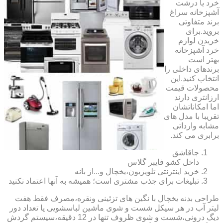
خرد یا درشت
آشپزخانه سراغ
برند متفاوتی
بروید.برای
خریدن لوازم
خرد آشپزخانه
بهتر است
برندهای داخلی را
انتخاب کنید.این
محصولات قیمت
ارزانتری دارند
اما امکاناتشان
تقریبا با مدل های
مشابه وارداتی
برابری می کند.
جاقاشق
داخل کشو فایبر گلاس
خرید اینترنتی تلویزیون،یخچال و...از بانه
تبلیغات برای جذب مشتری است؛ همیشه به آنها اعتماد نکنید
طراحی بدنه یخچال با نگین های تزئینی ونقره،مصرف فقط هفت
لیتر آب در هر سیکل شست و شوی ماشین لباسشویی یا تعداد دور
دیگ درونی،شست و شوی ظروف تنها در 12 دقیقه،سیستم گردش