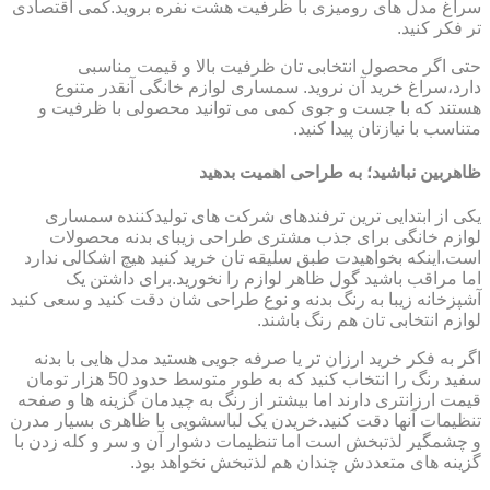
سراغ مدل های رومیزی با ظرفیت هشت نفره بروید.کمی اقتصادی
تر فکر کنید.
حتی اگر محصول انتخابی تان ظرفیت بالا و قیمت مناسبی
دارد،سراغ خرید آن نروید. سمساری لوازم خانگی آنقدر متنوع
هستند که با جست و جوی کمی می توانید محصولی با ظرفیت و
متناسب با نیازتان پیدا کنید.
ظاهربین نباشید؛ به طراحی اهمیت بدهید
یکی از ابتدایی ترین ترفندهای شرکت های تولیدکننده سمساری
لوازم خانگی برای جذب مشتری طراحی زیبای بدنه محصولات
است.اینکه بخواهیدت طبق سلیقه تان خرید کنید هیچ اشکالی ندارد
اما مراقب باشید گول ظاهر لوازم را نخورید.برای داشتن یک
آشپزخانه زیبا به رنگ بدنه و نوع طراحی شان دقت کنید و سعی کنید
لوازم انتخابی تان هم رنگ باشند.
اگر به فکر خرید ارزان تر یا صرفه جویی هستید مدل هایی با بدنه
سفید رنگ را انتخاب کنید که به طور متوسط حدود 50 هزار تومان
قیمت ارزانتری دارند اما بیشتر از رنگ به چیدمان گزینه ها و صفحه
تنظیمات آنها دقت کنید.خریدن یک لباسشویی با ظاهری بسیار مدرن
و چشمگیر لذتبخش است اما تنظیمات دشوار آن و سر و کله زدن با
گزینه های متعددش چندان هم لذتبخش نخواهد بود.