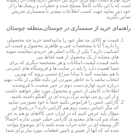
است که با این نکات کاملاً مسلح شده و خطرات و ریسک ها را از
خود دور نمایید.جهت کسب اطلاعات بیشتر با سمساری تجریش
تماس بگیرید.
راهنمای خرید از سمساری در جوستان,منطقه جوستان
قیمت نو کالای مد نظر خود را بدانیدقصد خرید چه محصولی
را دارید؟ آیا با مشخصات فنی و ظاهری محصول و قیمت آن
آشناییت دارید؟ یکی از نکات اصلی هر خریدی،مقایسه نمونه
های مشابه از یک محصول از همه لحاظ می
باشد.قیمت،کیفیت،امکانات و هر مشخصه دیگری که برای
شما اهمیت دارد را باید در سایت ها و فروشگاه های اینترنتی
با هم مقایسه کنید تا مبادا سراغ جنسی بروید که بهترین
انتخاب نباشد.با به خاطر سپردن این نکته طلایی از نکات مهم
درباره خرید لوازم دست دوم در حین صحبت با فروشنده
اطلاعات کاملی از جنس و محصول مورد نظر خواهید داشت
و از این رو می توانید برگ برنده ای در گفتگو داشته باشید.
گارانتی جنس را فراموش نکنید.حتماً با خود تصورمی نمایید
که مگر اجناس دست دوم هم گارانتی دارند؟ در پاسخ این
سؤال باید عرض کنیم که در ایران حتی کالاهای نو هم به جز
تعداد شرکت های معدودی،گارانتی خیلی خوبی ندارند.احتمالاً
اگر وسیله ای در خانه خراب شده باشد با ای موضوع مواجه
شده اید که آنها از تعمیر و تامین قطعات مورد نیاز برای شما