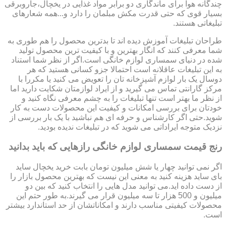
چندگانه هوا برای ماندگاری دو برابر مواد غذایی در یخچال،جاروبرقی
بسیار قوی که حتی قدرت مکش مبلمان را دارد و...همه شعارهای
تبلیغاتی هستند.
طراحان تبلیغات آموزش دیده اند تا بدترین محصول را هم طوری به
شما معرفی کنند که انگار بهترین و با کیفیت ترین محصول تولید
شده در دنیای سمساری لوازم خانگی است.اگر از نظر شما استناد
به این تبلیغات عاقلانه است احتمالا جزو کسانی هستید که هر
دوسال یک بار لوازم آشپزخانه تان را تعویض می کنید یا مکررا با
مرکز گارانتی تماس می گیرید و از ایراد لوازمتان شکایت دارید اما
از نظر ما بهتر است تنها تبلیغات را به چشم معرفی نگاه کنید و
خودتان برای بررسی امکانات و کیفیت این محصولات دست به کار
شوید.حتی اگر کارشناس و حرفه ای هم نباشید با یک بار بررسی از
نزدیک متوجه ایراداتی می شوید که در تبلیغات ندیده بودید.
رنج قیمت سمساری لوازم خانگی رازهایی که باید بدانید
اگر نمی توانید چهار یا شش میلیون تومان بابت خرید یخچال ساید
بای ساید هزینه کنید به معنی این نیست که بهترین محصول بازار را
از دست داده اید.می توانید مدل هایی را انتخاب کنید که بین دو
میلیون و 500 هزار تا سه میلیون قرار می گیرند.به طور حتم این
محصولات کیفیتی مناسب دارند و امکاناتشان از حد استاندارد بیشتر
است.