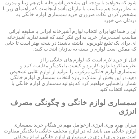
شود که بخواهید با بودجه ای مشخص آشپزخانه تان هم زیبا و مدرن
به نظر برسد هم متناسب با نیازتان باشد.اینجاست که راهنمای زیر با
مشخص کردن نکات ضروری خرید سمساری لوازم خانگی به
دردتان می خورد.
این راهنما تنها برای انتخاب لوازم آشپزخانه ایرانی با سلیقه ایرانی
مناسب است.زمان خرید به این فکر کنید که قصد ندارید آشپزخانه
ای برای یک تبلیغ تلویزیونی داشته باشید؛ در نتیجه بهتر است تا جایی
که ممکن است لوازم را بسته به نیازتان انتخاب کنید.
قبل از خرید لازم است که لوازم های خانگی را از
نظرعملکرد،اندازه،کاربرد و کیفیت با یکدیگر مقایسه کنید و
سمساری لوازم خانگی مرغوب را بتوانید از لوازم تقلبی تشخیص
دهید.در این بخش از نمناک درباره انتخاب سمساری لوازم خانگی
شمارا راهنمایی خواهیم کرد که بتوانید سمساری لوازم خانگی با
کیفیت انتخاب کنید.
سمساری لوازم خانگی و چگونگی مصرف
انرژی
میزان بهره وری انرژی ازعوامل مهم در هنگام خرید سمساری
لوازم خانگی می باشد که در لوازم مختلف خانگی با یکدیگر متفاوت
است.بهره وری انرژی در سمساری لوازم خانگی انواع مختلفی