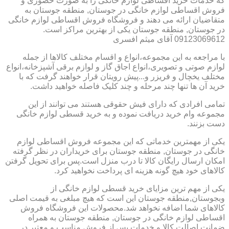
که خدمات خرید اقساطی لوازم خانگی را به صورت حضوری و
فروش اقساطی لوازم خانگی در جوستان, منطقه جوستان به
متقاضیان ارائه می دهند و فروشگاه فروش اقساطی لوازم خانگی
در جوستان, منطقه جوستان یکی از بهترین مراکز است.
09123069612 آقای میثم افسری
با مراجعه به این مجموعه،انواع و اقسام مختلف کالاها از جمله
لوازم صوتی و تصویری،انواع اجاق گاز و لوازم برقی آشپزخانه،انواع
مختلف یخچال و فریزر و...پیش رویتان قرار خواهند گرفت که با
خرید آن ها تنها چند مرحله و چند کلیک فاصله خواهید داشت.
تمامی افرادی که دارای فیش حقوقی هستند می توانند از این
مجموعه وام خرید دریافت نموده و به خرید قسطی لوازم خانگی
دست بزنند.
یکی از مهمترین خدماتی که این مجموعه فروش اقساطی لوازم
خانگی در جوستان, منطقه جوستان برای خریداران در نظر گرفته
امکان ارسال رایگان کالا تا درب منزل است.پس برای تحویل گرفتن
کالاهای خود هیچ گونه هزینه ای پرداخت نخواهید کرد.
یکی از مهم ترین مزایای خرید قسطی لوازم خانگی از
وبجوستان,منطقه جوستان این است که هیچ مبلغی به قیمت اصلی
کالاهای شما اضافه نخواهد شد.محصولات این فروشگاه فروش
اقساطی لوازم خانگی در جوستان, منطقه جوستان به همراه
ضمانت اصالت کالا و خدمات پس از فروش مناسب و معتبر در