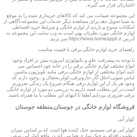
اختیارتان قرار می گیرند.
این مجموعه ضمانت می کند که کالاهای خریداری شده را به موقع
به شما تحویل دهد.برای مشاهده دیگر خدمات این مجموعه،آگاهی از
امکانات متنوع و بازدید از لوازم خانگی و شرایط خرید اقساطی
لوازم خانگی مورد نظرتان بهتر است به وب سایت این مجموعه به
آدرس https://www.homeappli.ir سر بزنید.
راهنمای خرید لوازم خانگی برقی با قیمت مناسب
با توجه به پیشرفت علم و تکنولوژی امروزه بیش تر افراد وجود
انواع مختلف لوازم خانگی برقی را در خانه خود احساس می
کنند.انواع مختلفی از لوازم خانگی برقی مانند تلویزیون،ماشین
لباس شویی،اجاق گاز،جاروبرقی،کولر،یخچال و...وجود دارند که
وجود هر یک از این لوازم برقی هنگام شروع یک زندگی ضروری
است.در این مطلب قصد داریم به بررسی دو مورد از لوازم خانگی
برقی ضروری بپردایم.لطفا تا انتهای این مطلب با ما همراه باشید.
قروشگاه لوازم خانگی در جوستان,منطقه جوستان
کولر آبی
کولر آبی نوعی سیستم خنک کننده هوا است که بر اساس میزان
رطوبت اقدام به خنک سازی هوا می کند.در واقع کولر آبی نوعی