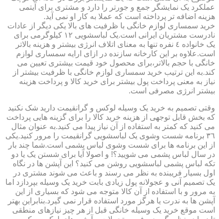
عملکرد یک نمایشگر جمع و جورتر را دارد و مشتری برای آیتمی
هزینه اضافه تر پرداخته است که عملا به کار او نمی آید.
خرید سمساری لوازم خانگی با ظرفیت های بالا یکی دیگر از عادات
نادرست مشتریان ایرانی است.یک لباسشویی ١٢ کیلوگرمی برای
یک خانواده ٤ نفره تنها به معنای اتلاف انرژی بیشتر و هزینه بالاتر
است.علاوه بر این کارخانه سازنده در ازای ارایه سمساری لوازم
خانگی با حجم بالاتر،برای محصول خود قیمت بیشتری تعیین می
کند.به این ترتیب خرید سمساری لوازم خانگی با ظرفیت بیشتر از
نیاز به معنی پرداخت پول بیشتر برای خرید کالا و پرداخت هزینه
بیشتر انرژی مصرفی است.
وقتی تصمیم به خرید یک وسیله لوکس و گرانقیمت دارید شک نکنید
که بخش قابل توجهی از هزینه خرید کالا را برای گزینه هایی پرداخت
می کنید که کمتر به استفاده از آن نیاز پیدا می کنید.به عنوان مثال
٣٦ برنامه شست وشوی یک لباسشویی گرانقیمت را مرور کنید.یکی
از این برنامه ها برای شست وشوی لباس پشمی است.شما چند بار
در سال لباس پشمی می شویید؟! و اصولا آیا برای شستن یک یا دو
تکه لباس پشمی لباسشویی روشن می کنید؟ این آپشن ها در نگاه
اول بسیار فریبنده به نظر می رسند و باعث می شوند مشتری در
یک تصمیم آنی و عجولانه پول زیادی بابت خرید یک وسیله بپردازد اما
به مرور و با استفاده از آن کالا متوجه می شود که بسیاری از این
آپشن ها به ندرت یا هرگز مورد استفاده قرار نمی گیرد.بنابراین بهتر
است موقع خرید یک وسیله خانگی قبل از هر چیز نیازهای منطقی