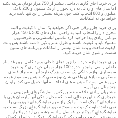
برای خرید اجاق گازهای داخلی بیشتر از 750 هزار تومان هزینه نکنید
اما مدل های وارداتی به درد بخور را از یک میلیون و 200 تا یک
میلیون و 800 انتخاب کنید چون هزینه بیشتر از این تنها بابت برند
خواهد بود نه امکانات.
برای خرید جاروبرقی حتی اگر بخواهید یک مدل با کیفیت و البته
مخزن دار را انتخاب کنید به راحتی مدل دهای 300 تا 450 هزار
تومانی زیادی پیدا خواهید کرد.ماشین لباسشویی و ظرفشویی
معمولا باید با کیفیت باشند و طول عمر بالایی داشته باشند پس بابت
کیفیت ساخت و بدنه شان بیشتر از امکانات و برنامه های متنوع
شست و شوی شان هزینه کنید.
برای خرید لوازم خرد سراغ برندهای داخلی بروید.کامل ترین غذاساز
داخلی را می توانید با حدود 100 هزار تومان خریداری کنید.خرید
سمساری لوازم خانگی یک ضعف بزرگ دارند.آنها به متراژ فضای
مسکونی و نیازهای واقعی شان توجه نمی کنند.همین موضوع عمده
ترین علتی است که هزینه های اضافه به آنها تحمیل می کند.برایتان
چند مثال می آوریم:
مشتریان زیادی علاقه مندند بزرگترین نمایشگرهای تلویزیونی را
خریداری کنند.این درحالی است که محل زندگی آنها آپارتمان هایی با
متراژهای کوچک است.آنها یک راز مهم نمایشگرهای تلویزیونی را
نمی دانند.تفاوت کیفیت و وضوح تصویر نمایشگرهای بزرگ نسبت به
نمایشگرهای کوچکتر در فواصل زیاد به چشم می آید.درواقع این
موضوع به آن معنی است که یک نمایشگر بزرگ در خانه ای کوچک