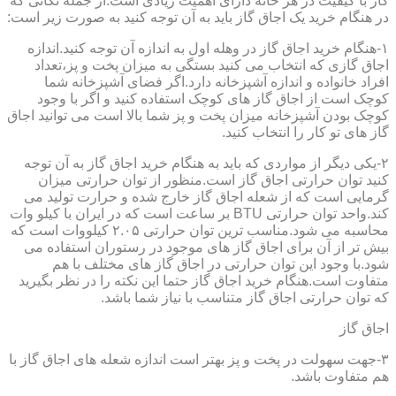
گاز با کیفیت در هر خانه دارای اهمیت زیادی است.از جمله نکاتی که
در هنگام خرید یک اجاق گاز باید به آن توجه کنید به صورت زیر است:
۱-هنگام خرید اجاق گاز در وهله اول به اندازه آن توجه کنید.اندازه
اجاق گازی که انتخاب می کنید بستگی به میزان پخت و پز،تعداد
افراد خانواده و اندازه آشپزخانه دارد.اگر فضای آشپزخانه شما
کوچک است از اجاق گاز های کوچک استفاده کنید و اگر با وجود
کوچک بودن آشپزخانه میزان پخت و پز شما بالا است می توانید اجاق
گاز های تو کار را انتخاب کنید.
۲-یکی دیگر از مواردی که باید به هنگام خرید اجاق گاز به آن توجه
کنید توان حرارتی اجاق گاز است.منظور از توان حرارتی میزان
گرمایی است که از شعله اجاق گاز خارج شده و حرارت تولید می
کند.واحد توان حرارتی BTU بر ساعت است که در ایران با کیلو وات
محاسبه می شود.مناسب ترین توان حرارتی ۲.۰۵ کیلووات است که
بیش تر از آن برای اجاق گاز های موجود در رستوران استفاده می
شود.با وجود این توان حرارتی در اجاق گاز های مختلف با هم
متفاوت است.هنگام خرید اجاق گاز حتما این نکته را در نظر بگیرید
که توان حرارتی اجاق گاز متناسب با نیاز شما باشد.
اجاق گاز
۳-جهت سهولت در پخت و پز بهتر است اندازه شعله های اجاق گاز با
هم متفاوت باشد.