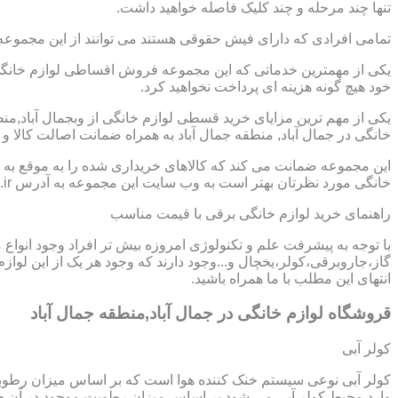
تنها چند مرحله و چند کلیک فاصله خواهید داشت.
تمامی افرادی که دارای فیش حقوقی هستند می توانند از این مجموعه
یکی از مهمترین خدماتی که این مجموعه فروش اقساطی لوازم خانگی در
خود هیچ گونه هزینه ای پرداخت نخواهید کرد.
یکی از مهم ترین مزایای خرید قسطی لوازم خانگی از وبجمال آباد,
خانگی در جمال آباد, منطقه جمال آباد به همراه ضمانت اصالت کالا 
این مجموعه ضمانت می کند که کالاهای خریداری شده را به موقع به ش
خانگی مورد نظرتان بهتر است به وب سایت این مجموعه به آدرس https://www.homeappli.ir سر بزنید.
راهنمای خرید لوازم خانگی برقی با قیمت مناسب
با توجه به پیشرفت علم و تکنولوژی امروزه بیش تر افراد وجود انواع
گاز،جاروبرقی،کولر،یخچال و...وجود دارند که وجود هر یک از این لو
انتهای این مطلب با ما همراه باشید.
قروشگاه لوازم خانگی در جمال آباد,منطقه جمال آباد
کولر آبی
کولر آبی نوعی سیستم خنک کننده هوا است که بر اساس میزان رطوب
وارد محیط کولر آبی می شود بر اساس میزان رطوبت موجود در آن خن