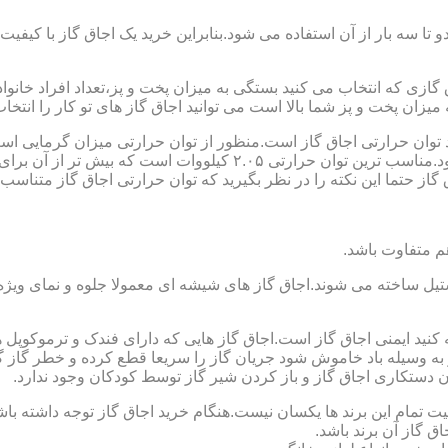
تا سه بار از آن استفاده می شود.بنابراین خرید یک اجاق گاز با کیفیت
اجاق گازی که انتخاب می کنید بستگی به میزان پخت و پز،تعداد افراد خان
یزان پخت و پز شما بالا است می توانید اجاق گاز های تو کار را انتخاب
کنید توان حرارتی اجاق گاز است.منظور از توان حرارتی میزان گرمایی ا
حرارتی BTU بر ساعت است که در ایران با کیلو وات محاسبه می شود.منا
 حتما این نکته را در نظر بگیرید که توان حرارتی اجاق گاز متناسب با
ستیل ساخته می شوند.اجاق گاز های شیشه ای معمولا جلوه و نمای ویژه ا
وجه کنید ایمنی اجاق گاز است.اجاق گاز هایی که دارای فندک و ترموکوپ
ه وسیله باد خاموش شود جریان گاز را سریعا قطع کرده و خطر گاز گرفت
دستکاری اجاق گاز و باز کردن شیر گاز توسط کودکان وجود ندارد.
یت تمام این برند ها یکسان نیست.هنگام خرید اجاق گاز توجه داشته باشی
ق گاز آن برند باشد.