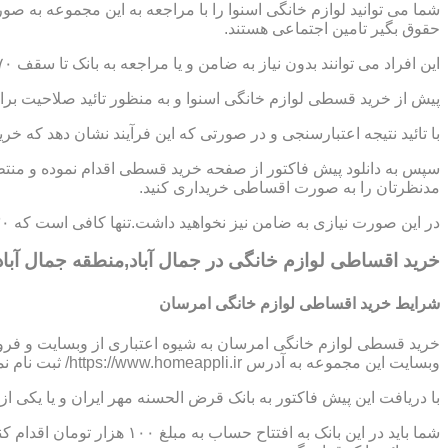
شما می توانید لوازم خانگی اسنوا را با مراجعه به این مجموعه به ص
حقوق بگیر تامین اجتماعی هستند.
این افراد می توانند بدون نیاز به ضامن و یا مراجعه به بانک تا سقف ۷۰ میلیون تومان اعتبار دریافت نموده و اقساط خود را به صورت ۶ تا ۱۲ ماهه پرداخت نمایند.
پیش از خرید قسطی لوازم خانگی اسنوا و به منظور تائید صلاحیت برای
با تائید نتیجه اعتبارسنجی و در صورتی که این فرآیند نشان دهد که خر
سپس به دانلود پیش فاکتور از صفحه خرید قسطی اقدام نموده و منتظر
مدنظرتان را به صورت اقساطی خریداری کنید.
در این صورت نیازی به ضامن نیز نخواهید داشت.تنها کافی است که ۳۰ درصد از مبلغ کل کالا را به صورت پیش پرداخت،پرداخت نموده و مابقی مبلغ را در اقساط ؟،؟؟ و یا ؟؟ ماهه بپردازید.
خرید اقساطی لوازم خانگی در جمال آباد,منطقه جمال آباد
شرایط خرید اقساطی لوازم خانگی امرسان
خرید قسطی لوازم خانگی امرسان به شیوه اعتباری از وبسایت و فرو
وبسایت این مجموعه به آدرس https://www.homeappli.ir/ ثبت نام نمایید و یک پیش فاکتور دریافت کنید.
با دریافت این پیش فاکتور به بانک قرض الحسنه مهر ایران و یا یکی
شما باید در این بانک به افتتاح