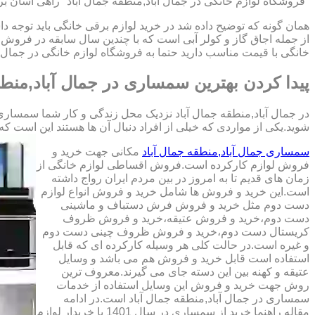
"فروشگاه لوازم خانگی در جمال آباد,منطقه جمال آباد" راهی آسان برا
همان گونه که توضیح داده شد در خرید لوازم برقی خانگی باید توجه دا
از جمله اجاق گاز و کولر آبی است که با چندین سال سابقه در فروش
خانگی با قیمت مناسب دارید حتما به فروشگاه لوازم خانگی در جمال آب
پیدا کردن بهترین سمساری در جمال آباد,منطق
در جمال آباد,منطقه جمال آباد نزدیک محل زندگی و کار شما سمساری 
شوید.یکی از مواردی که خیلی از افراد دنبال آن ها هستند این است که کالای دست دوم
سمساری جمال آباد,منطقه جمال آباد
مکانی جهت خرید و
فروش لوازم کارکرده است.فروش اقساطی لوازم خانگی از
زمان های قدیم تا به امروز در بین مردم ایران رواج داشته
است.این خرید و فروش ها شامل خرید و فروش انواع لوازم
دست دوم مثل خرید و فروش فرش دستباف و ماشینی
دست دوم،خرید و فروش عتیقه،خرید و فروش ظروف
کریستال دست دوم،خرید و فروش ظروف چینی دست دوم
و غیره است.در حالت کلی هر وسیله کارکرده ای که قابل
استفاده است قابل خرید و فروش هم می باشد و وسایل
عتیقه و کهنه بین این دسته جای می گیرند.معروف ترین
روش جهت خرید و فروش این وسایل استفاده از خدمات
سمساری در جمال آباد,منطقه جمال آباد است.در ادامه
مقاله راهنما خرید از سمساری در سال 1401 با خریدار لوازم