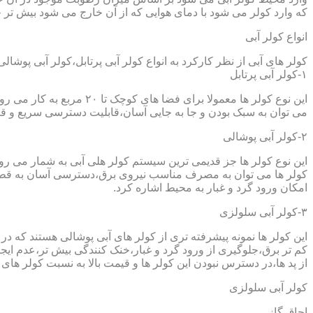
که وارد کولر می شود با دمای هوایی که از آن خارج می شود بیش تر خ
انواع کولر آبی
کولر های آبی از نظر کارکرد به انواع کولر آبی پرتابل،کولر آبی پوشا
۱-کولر آبی پرتابل
این نوع کولر ها معمولا ب
می توان به سبک بودن و جا به جایی آسان،قابلیت دسترسی سریع و قیم
۲-کولر آبی پوشالی
این نوع کولر ها جز قدیمی ترین سیستم کولر هلی آبی به شمار می ر
کولر ها می توان به مصرف مناسب نیروی برق،دسترسی آسان به قطعا
امکان ورود گرد و غبار به محیط اشاره کرد.
۳-کولر آبی سلولزی
این کولر ها نمونه پیشرفته تری از کولر های آبی پوشالی هستند که 
کم تر برق،جلوگیری از ورود گرد و غبار،خنک کنندگی بیش تر،عدم ایجا
از پد ها،در دسترس نبودن این کولر ها و قیمت بالا به نسبت کولر های 
کولر آبی سلولزی
اجاق گاز