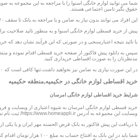
شما می توانید لوازم خانگی اسنوا را با مراجعه به این مجموعه به ص
حقوق بگیر تامین اجتماعی هستند.
این افراد می توانند بدون نیاز به ضامن و یا مراجعه به بانک تا سقف ۷۰ میلیون تومان اعتبار دریافت نموده و اقساط خود را به صورت ۶ تا ۱۲ ماهه پرداخت نمایند.
پیش از خرید قسطی لوازم خانگی اسنوا و به منظور تائید صلاحیت برای
با تائید نتیجه اعتبارسنجی و در صورتی که این فرآیند نشان دهد که خر
سپس به دانلود پیش فاکتور از صفحه خرید قسطی اقدام نموده و منتظر
مدنظرتان را به صورت اقساطی خریداری کنید.
در این صورت نیازی به ضامن نیز نخواهید داشت.تنها کافی است که ۳۰ درصد از مبلغ کل کالا را به صورت پیش پرداخت،پرداخت نموده و مابقی مبلغ را در اقساط ؟،؟؟ و یا ؟؟ ماهه بپردازید.
خرید اقساطی لوازم خانگی در حکیمیه,منطقه حکیمیه
شرایط خرید اقساطی لوازم خانگی امرسان
خرید قسطی لوازم خانگی امرسان به شیوه اعتباری از وبسایت و فرو
وبسایت این مجموعه به آدرس https://www.homeappli.ir/ ثبت نام نمایید و یک پیش فاکتور دریافت کنید.
با دریافت این پیش فاکتور به بانک قرض الحسنه مهر ایران و یا یکی
شما باید در این بانک به افتتاح