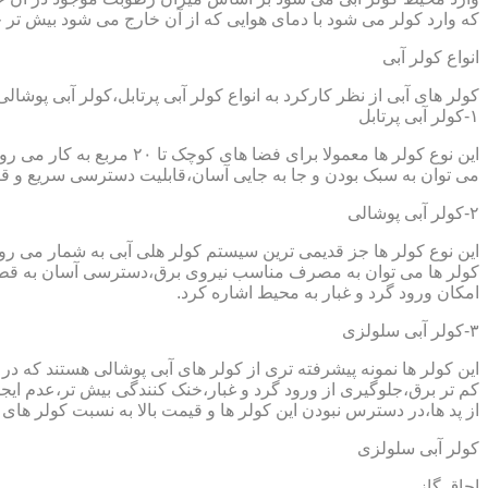
که وارد کولر می شود با دمای هوایی که از آن خارج می شود بیش تر خ
انواع کولر آبی
کولر های آبی از نظر کارکرد به انواع کولر آبی پرتابل،کولر آبی پوشا
۱-کولر آبی پرتابل
این نوع کولر ها معمولا ب
می توان به سبک بودن و جا به جایی آسان،قابلیت دسترسی سریع و قیم
۲-کولر آبی پوشالی
این نوع کولر ها جز قدیمی ترین سیستم کولر هلی آبی به شمار می ر
کولر ها می توان به مصرف مناسب نیروی برق،دسترسی آسان به قطعا
امکان ورود گرد و غبار به محیط اشاره کرد.
۳-کولر آبی سلولزی
این کولر ها نمونه پیشرفته تری از کولر های آبی پوشالی هستند که 
کم تر برق،جلوگیری از ورود گرد و غبار،خنک کنندگی بیش تر،عدم ایجا
از پد ها،در دسترس نبودن این کولر ها و قیمت بالا به نسبت کولر های 
کولر آبی سلولزی
اجاق گاز