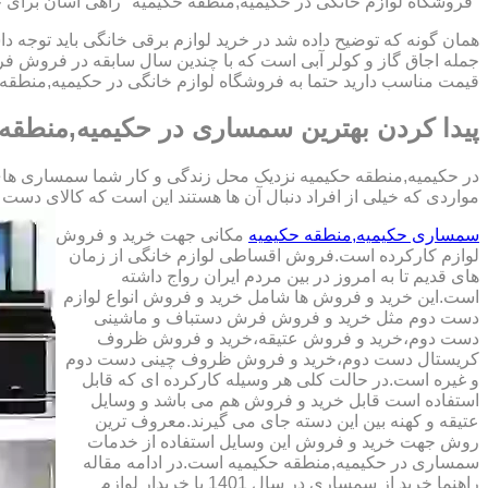
"فروشگاه لوازم خانگی در حکیمیه,منطقه حکیمیه" راهی آسان برای خر
همان گونه که توضیح داده شد در خرید لوازم برقی خانگی باید توجه دا
جمله اجاق گاز و کولر آبی است که با چندین سال سابقه در فروش ف
قیمت مناسب دارید حتما به فروشگاه لوازم خانگی در حکیمیه,منطقه 
پیدا کردن بهترین سمساری در حکیمیه,منطقه 
در حکیمیه,منطقه حکیمیه نزدیک محل زندگی و کار شما سمساری های بس
مواردی که خیلی از افراد دنبال آن ها هستند این است که کالای دست دوم با کیفیت را 
سمساری حکیمیه,منطقه حکیمیه
مکانی جهت خرید و فروش
لوازم کارکرده است.فروش اقساطی لوازم خانگی از زمان
های قدیم تا به امروز در بین مردم ایران رواج داشته
است.این خرید و فروش ها شامل خرید و فروش انواع لوازم
دست دوم مثل خرید و فروش فرش دستباف و ماشینی
دست دوم،خرید و فروش عتیقه،خرید و فروش ظروف
کریستال دست دوم،خرید و فروش ظروف چینی دست دوم
و غیره است.در حالت کلی هر وسیله کارکرده ای که قابل
استفاده است قابل خرید و فروش هم می باشد و وسایل
عتیقه و کهنه بین این دسته جای می گیرند.معروف ترین
روش جهت خرید و فروش این وسایل استفاده از خدمات
سمساری در حکیمیه,منطقه حکیمیه است.در ادامه مقاله
راهنما خرید از سمساری در سال 1401 با خریدار لوازم