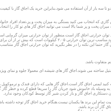
تا سه بار از آن استفاده می شود.بنابراین خرید یک اجاق گاز با کیفیت
اجاق گازی که انتخاب می کنید بستگی به میزان پخت و پز،تعداد افراد خان
یزان پخت و پز شما بالا است می توانید اجاق گاز های تو کار را انتخاب
کنید توان حرارتی اجاق گاز است.منظور از توان حرارتی میزان گرمایی ا
حرارتی BTU بر ساعت است که در ایران با کیلو وات محاسبه می شود.منا
 حتما این نکته را در نظر بگیرید که توان حرارتی اجاق گاز متناسب با
ستیل ساخته می شوند.اجاق گاز های شیشه ای معمولا جلوه و نمای ویژه ا
وجه کنید ایمنی اجاق گاز است.اجاق گاز هایی که دارای فندک و ترموکوپ
ه وسیله باد خاموش شود جریان گاز را سریعا قطع کرده و خطر گاز گرفت
دستکاری اجاق گاز و باز کردن شیر گاز توسط کودکان وجود ندارد.
یت تمام این برند ها یکسان نیست.هنگام خرید اجاق گاز توجه داشته باشی
ق گاز آن برند باشد.