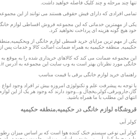
تنها چند مرحله و چند کلیک فاصله خواهید داشت.
تمامی افرادی که دارای فیش حقوقی هستند می توانند از این مجموعه
یکی از مهمترین خدماتی که این مجموعه فروش اقساطی لوازم خانگی د
خود هیچ گونه هزینه ای پرداخت نخواهید کرد.
یکی از مهم ترین مزایای خرید قسطی لوازم خانگی از وبحکیمیه,منط
حکیمیه, منطقه حکیمیه به همراه ضمانت اصالت کالا و خدمات پس از 
این مجموعه ضمانت می کند که کالاهای خریداری شده را به موقع به ش
خانگی مورد نظرتان بهتر است به وب سایت این مجموعه به آدرس https://www.homeappli.ir سر بزنید.
راهنمای خرید لوازم خانگی برقی با قیمت مناسب
با توجه به پیشرفت علم و تکنولوژی امروزه بیش تر افراد وجود انواع
گاز،جاروبرقی،کولر،یخچال و...وجود دارند که وجود هر یک از این لو
انتهای این مطلب با ما همراه باشید.
قروشگاه لوازم خانگی در حکیمیه,منطقه حکیمیه
کولر آبی
کولر آبی نوعی سیستم خنک کننده هوا است که بر اساس میزان رطوب
وارد محیط کولر آبی می شود بر اساس میزان رطوبت موجود در آن خن