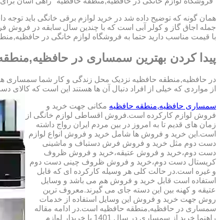
"فروشگاه لوازم خانگی در حافظیه,منطقه حافظیه" راهی آسان برای خ
همان گونه که توضیح داده شد در خرید لوازم برقی خانگی باید توجه د
جمله اجاق گاز و کولر آبی است که با چندین سال سابقه در فروش 
با قیمت مناسب دارید حتما به فروشگاه لوازم خانگی در حافظیه,منطق
پیدا کردن بهترین سمساری در حافظیه,منطقه
در حافظیه,منطقه حافظیه نزدیک محل زندگی و کار شما سمساری های ب
از مواردی که خیلی از افراد دنبال آن ها هستند این است که کالای دست دوم با کیفیت 
سمساری حافظیه,منطقه حافظیه
مکانی جهت خرید و
فروش لوازم کارکرده است.فروش اقساطی لوازم خانگی از
زمان های قدیم تا به امروز در بین مردم ایران رواج داشته
است.این خرید و فروش ها شامل خرید و فروش انواع لوازم
دست دوم مثل خرید و فروش فرش دستباف و ماشینی
دست دوم،خرید و فروش عتیقه،خرید و فروش ظروف
کریستال دست دوم،خرید و فروش ظروف چینی دست دوم
و غیره است.در حالت کلی هر وسیله کارکرده ای که قابل
استفاده است قابل خرید و فروش هم می باشد و وسایل
عتیقه و کهنه بین این دسته جای می گیرند.معروف ترین
روش جهت خرید و فروش این وسایل استفاده از خدمات
سمساری در حافظیه,منطقه حافظیه است.در ادامه مقاله
راهنما خرید از سمساری در سال 1401 با خریدار لوازم