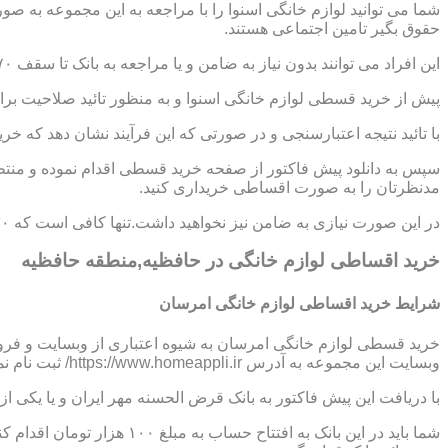
شما می توانید لوازم خانگی اسنوا را با مراجعه به این مجموعه به ص
حقوق بگیر تامین اجتماعی هستند.
این افراد می توانند بدون نیاز به ضامن و یا مراجعه به بانک تا سقف ۷۰ میلیون تومان اعتبار دریافت نموده و اقساط خود را به صورت ۶ تا ۱۲ ماهه پرداخت نمایند.
پیش از خرید قسطی لوازم خانگی اسنوا و به منظور تائید صلاحیت برای
با تائید نتیجه اعتبارسنجی و در صورتی که این فرآیند نشان دهد که خر
سپس به دانلود پیش فاکتور از صفحه خرید قسطی اقدام نموده و منتظر
مدنظرتان را به صورت اقساطی خریداری کنید.
در این صورت نیازی به ضامن نیز نخواهید داشت.تنها کافی است که ۳۰ درصد از مبلغ کل کالا را به صورت پیش پرداخت،پرداخت نموده و مابقی مبلغ را در اقساط ؟،؟؟ و یا ؟؟ ماهه بپردازید.
خرید اقساطی لوازم خانگی در حافظیه,منطقه حافظیه
شرایط خرید اقساطی لوازم خانگی امرسان
خرید قسطی لوازم خانگی امرسان به شیوه اعتباری از وبسایت و فرو
وبسایت این مجموعه به آدرس https://www.homeappli.ir/ ثبت نام نمایید و یک پیش فاکتور دریافت کنید.
با دریافت این پیش فاکتور به بانک قرض الحسنه مهر ایران و یا یکی
شما باید در این بانک به افتتاح