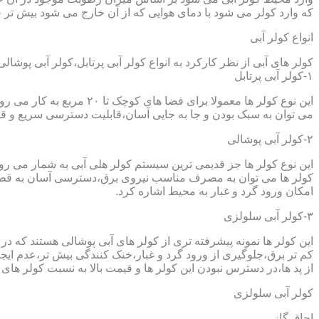
که وارد کولر می شود با دمای هوایی که از آن خارج می شود بیش تر خ
انواع کولر آبی
کولر های آبی از نظر کارکرد به انواع کولر آبی پرتابل،کولر آبی پوشا
۱-کولر آبی پرتابل
این نوع کولر ها معمولا ب
می توان به سبک بودن و جا به جایی آسان،قابلیت دسترسی سریع و قیم
۲-کولر آبی پوشالی
این نوع کولر ها جز قدیمی ترین سیستم کولر هلی آبی به شمار می ر
کولر ها می توان به مصرف مناسب نیروی برق،دسترسی آسان به قطعا
امکان ورود گرد و غبار به محیط اشاره کرد.
۳-کولر آبی سلولزی
این کولر ها نمونه پیشرفته تری از کولر های آبی پوشالی هستند که 
کم تر برق،جلوگیری از ورود گرد و غبار،خنک کنندگی بیش تر،عدم ایجا
از پد ها،در دسترس نبودن این کولر ها و قیمت بالا به نسبت کولر های 
کولر آبی سلولزی
اجاق گاز