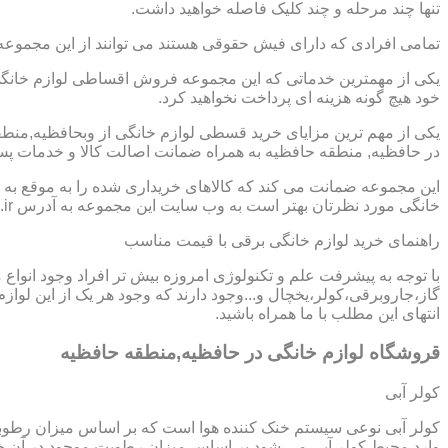
تنها چند مرحله و چند کلیک فاصله خواهید داشت.
تمامی افرادی که دارای فیش حقوقی هستند می توانند از این مجموعه
یکی از مهمترین خدماتی که این مجموعه فروش اقساطی لوازم خانگی 
خود هیچ گونه هزینه ای پرداخت نخواهید کرد.
یکی از مهم ترین مزایای خرید قسطی لوازم خانگی از وبحافظیه,من
در حافظیه, منطقه حافظیه به همراه ضمانت اصالت کالا و خدمات پس 
این مجموعه ضمانت می کند که کالاهای خریداری شده را به موقع به ش
خانگی مورد نظرتان بهتر است به وب سایت این مجموعه به آدرس https://www.homeappli.ir سر بزنید.
راهنمای خرید لوازم خانگی برقی با قیمت مناسب
با توجه به پیشرفت علم و تکنولوژی امروزه بیش تر افراد وجود انواع
گاز،جاروبرقی،کولر،یخچال و...وجود دارند که وجود هر یک از این لو
انتهای این مطلب با ما همراه باشید.
قروشگاه لوازم خانگی در حافظیه,منطقه حافظیه
کولر آبی
کولر آبی نوعی سیستم خنک کننده هوا است که بر اساس میزان رطوب
وارد محیط کولر آبی می شود بر اساس میزان رطوبت موجود در آن خن