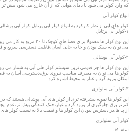
که وارد کولر می شود با دمای هوایی که از آن خارج می شود بیش تر خ
انواع کولر آبی
کولر های آبی از نظر کارکرد به انواع کولر آبی پرتابل،کولر آبی پوشا
۱-کولر آبی پرتابل
این نوع کولر ها معمولا ب
می توان به سبک بودن و جا به جایی آسان،قابلیت دسترسی سریع و قیم
۲-کولر آبی پوشالی
این نوع کولر ها جز قدیمی ترین سیستم کولر هلی آبی به شمار می ر
کولر ها می توان به مصرف مناسب نیروی برق،دسترسی آسان به قطعا
امکان ورود گرد و غبار به محیط اشاره کرد.
۳-کولر آبی سلولزی
این کولر ها نمونه پیشرفته تری از کولر های آبی پوشالی هستند که 
کم تر برق،جلوگیری از ورود گرد و غبار،خنک کنندگی بیش تر،عدم ایجا
از پد ها،در دسترس نبودن این کولر ها و قیمت بالا به نسبت کولر های 
کولر آبی سلولزی
اجاق گاز