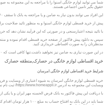
شما می توانید لوازم خانگی اسنوا را با مراجعه به این مجموعه به ص
حقوق بگیر تامین اجتماعی هستند.
این افراد می توانند بدون نیاز به ضامن و یا مراجعه به بانک تا سقف ۷۰ میلیون تومان اعتبار دریافت نموده و اقساط خود را به صورت ۶ تا ۱۲ ماهه پرداخت نمایند.
پیش از خرید قسطی لوازم خانگی اسنوا و به منظور تائید صلاحیت برای
با تائید نتیجه اعتبارسنجی و در صورتی که این فرآیند نشان دهد که خر
سپس به دانلود پیش فاکتور از صفحه خرید قسطی اقدام نموده و منتظر
مدنظرتان را به صورت اقساطی خریداری کنید.
در این صورت نیازی به ضامن نیز نخواهید داشت.تنها کافی است که ۳۰ درصد از مبلغ کل کالا را به صورت پیش پرداخت،پرداخت نموده و مابقی مبلغ را در اقساط ؟،؟؟ و یا ؟؟ ماهه بپردازید.
خرید اقساطی لوازم خانگی در حصارک,منطقه حصارک
شرایط خرید اقساطی لوازم خانگی امرسان
خرید قسطی لوازم خانگی امرسان به شیوه اعتباری از وبسایت و فرو
وبسایت این مجموعه به آدرس https://www.homeappli.ir/ ثبت نام نمایید و یک پیش فاکتور دریافت کنید.
با دریافت این پیش فاکتور به بانک قرض الحسنه مهر ایران و یا یکی
شما باید در این بانک به افتتاح