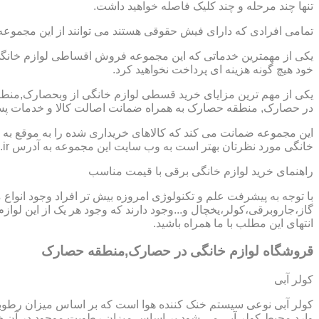
تنها چند مرحله و چند کلیک فاصله خواهید داشت.
تمامی افرادی که دارای فیش حقوقی هستند می توانند از این مجموعه
یکی از مهمترین خدماتی که این مجموعه فروش اقساطی لوازم خانگی 
خود هیچ گونه هزینه ای پرداخت نخواهید کرد.
یکی از مهم ترین مزایای خرید قسطی لوازم خانگی از وبحصارک,منط
در حصارک, منطقه حصارک به همراه ضمانت اصالت کالا و خدمات پس ا
این مجموعه ضمانت می کند که کالاهای خریداری شده را به موقع به ش
خانگی مورد نظرتان بهتر است به وب سایت این مجموعه به آدرس https://www.homeappli.ir سر بزنید.
راهنمای خرید لوازم خانگی برقی با قیمت مناسب
با توجه به پیشرفت علم و تکنولوژی امروزه بیش تر افراد وجود انواع
گاز،جاروبرقی،کولر،یخچال و...وجود دارند که وجود هر یک از این لو
انتهای این مطلب با ما همراه باشید.
قروشگاه لوازم خانگی در حصارک,منطقه حصارک
کولر آبی
کولر آبی نوعی سیستم خنک کننده هوا است که بر اساس میزان رطوب
وارد محیط کولر آبی می شود بر اساس میزان رطوبت موجود در آن خن