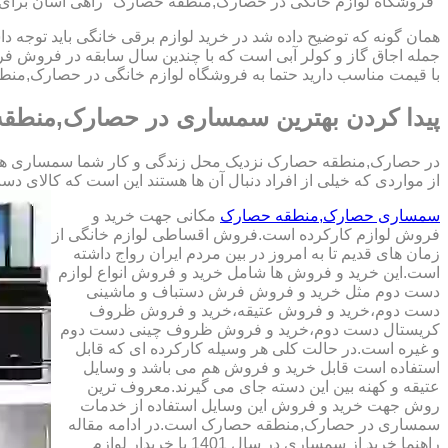
"فروشگاه لوازم خانگی در حصارک,منطقه حصارک" راهی آسان برای خر
همان گونه که توضیح داده شد در خرید لوازم برقی خانگی باید توجه د
جمله اجاق گاز و کولر آبی است که با چندین سال سابقه در فروش
با قیمت مناسب دارید حتما به فروشگاه لوازم خانگی در حصارک,منط
پیدا کردن بهترین سمساری در حصارک,منطق
در حصارک,منطقه حصارک نزدیک محل زندگی و کار شما سمساری های بس
از مواردی که خیلی از افراد دنبال آن ها هستند این است که کالای دست دوم با کیفیت 
سمساری حصارک,منطقه حصارک
مکانی جهت خرید و
فروش لوازم کارکرده است.فروش اقساطی لوازم خانگی از
زمان های قدیم تا به امروز در بین مردم ایران رواج داشته
است.این خرید و فروش ها شامل خرید و فروش انواع لوازم
دست دوم مثل خرید و فروش فرش دستباف و ماشینی
دست دوم،خرید و فروش عتیقه،خرید و فروش ظروف
کریستال دست دوم،خرید و فروش ظروف چینی دست دوم
و غیره است.در حالت کلی هر وسیله کارکرده ای که قابل
استفاده است قابل خرید و فروش هم می باشد و وسایل
عتیقه و کهنه بین این دسته جای می گیرند.معروف ترین
روش جهت خرید و فروش این وسایل استفاده از خدمات
سمساری در حصارک,منطقه حصارک است.در ادامه مقاله
راهنما خرید از سمساری در سال 1401 با خریدار لوازم