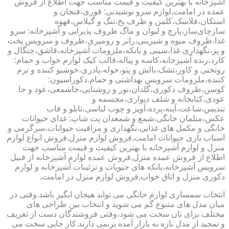
آشپزخانه با بهترین کیفیت و قیمت مناسب جهت اطلاع از فروش
عمده در امامت,لوازم سرو نوشیدنی: قوری،فنجان و
استکان،فلاسک،کلمن و ظرف یخ،تنگ و گیلاس،قهوه
سازچای‌ساز،پارچ و لیوان و ماگ ظروف پذیرایی و آشپزخانه: سرو
غذا،ظروف میوه و شیرینی،رانر و رومیزی،ظروف و سرویس پخت
و پز،نگهداری غذا،سینی و بانکه،ملزومات آشپزخانه،قاشق،چنگال و
کارد،رنده آشپزخانه،کاسه و پیاله،قالب کیک لوازم خواب و حمام:
روتختی و کاور،تشک،بالش و پتو،حوله،پادری،خوشبو کننده و نرم
کننده،ملزومات سرویس بهداشتی و حمام.دکوراسیون:
کوسن،ظروف دکوری،گلدان،نور و روشنایی،جاشمعی،عود و جا
عودی،کتابخانه و شلف دیواری،مجسمه و
تندیس،ساعت،آینه،پرده،آویز و چوب لباسی،تابلو و قاب
عکس،مبلمان خانگی،شمع و شمعدان پت شاپ: غذای حیوانات
خانگی و مکمل های غذایی،نگهداری و مراقبت حیوانات،سرگرمی و
اسباب بازی حیوانات امامت,فروش لوازم منزل,فروش انواع لوازم
منزل و لوازم آشپزخانه با بهترین کیفیت و قیمت مناسب جهت
اطلاع از فروش عمده منزل,فروش عمده لوازم آشپزخانه از قبیل
سرویس آشپزخانه،بانکه های حبوبات و تزئینات آشپزخانه و لوازم
دکوری منزل و اتاق خواب,فروش لوازم منزل در امامت,
انتخاب سمساری لوازم خانگی می تواند هیجان انگیز باشد.وقتی در
میان مدل های متنوع گم می شوید و انتخاب بین طراحی های
مختلف برای تان سخت می شود،وقتی فروشندگان دست از تعریف
و تمجید از مدل تازه به بازار آمده برنمی دارند.کار جایی سخت می