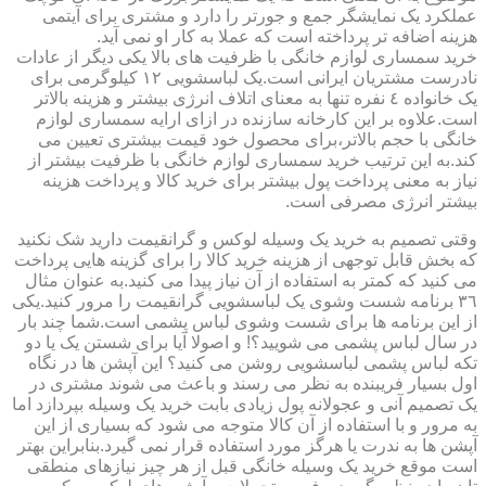
عملکرد یک نمایشگر جمع و جورتر را دارد و مشتری برای آیتمی
هزینه اضافه تر پرداخته است که عملا به کار او نمی آید.
خرید سمساری لوازم خانگی با ظرفیت های بالا یکی دیگر از عادات
نادرست مشتریان ایرانی است.یک لباسشویی ١٢ کیلوگرمی برای
یک خانواده ٤ نفره تنها به معنای اتلاف انرژی بیشتر و هزینه بالاتر
است.علاوه بر این کارخانه سازنده در ازای ارایه سمساری لوازم
خانگی با حجم بالاتر،برای محصول خود قیمت بیشتری تعیین می
کند.به این ترتیب خرید سمساری لوازم خانگی با ظرفیت بیشتر از
نیاز به معنی پرداخت پول بیشتر برای خرید کالا و پرداخت هزینه
بیشتر انرژی مصرفی است.
وقتی تصمیم به خرید یک وسیله لوکس و گرانقیمت دارید شک نکنید
که بخش قابل توجهی از هزینه خرید کالا را برای گزینه هایی پرداخت
می کنید که کمتر به استفاده از آن نیاز پیدا می کنید.به عنوان مثال
٣٦ برنامه شست وشوی یک لباسشویی گرانقیمت را مرور کنید.یکی
از این برنامه ها برای شست وشوی لباس پشمی است.شما چند بار
در سال لباس پشمی می شویید؟! و اصولا آیا برای شستن یک یا دو
تکه لباس پشمی لباسشویی روشن می کنید؟ این آپشن ها در نگاه
اول بسیار فریبنده به نظر می رسند و باعث می شوند مشتری در
یک تصمیم آنی و عجولانه پول زیادی بابت خرید یک وسیله بپردازد اما
به مرور و با استفاده از آن کالا متوجه می شود که بسیاری از این
آپشن ها به ندرت یا هرگز مورد استفاده قرار نمی گیرد.بنابراین بهتر
است موقع خرید یک وسیله خانگی قبل از هر چیز نیازهای منطقی