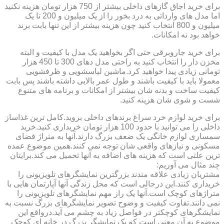
برای خرید اجاق گازهای داخلی بیشتر از 750 هزار تومان هزینه نکنید
اما مدل های وارداتی به درد بخور را از یک میلیون و 200 تا یک
میلیون و 800 انتخاب کنید چون هزینه بیشتر از این تنها بابت برند
خواهد بود نه امکانات.
برای خرید جاروبرقی حتی اگر بخواهید یک مدل با کیفیت و البته
مخزن دار را انتخاب کنید به راحتی مدل دهای 300 تا 450 هزار
تومانی زیادی پیدا خواهید کرد.ماشین لباسشویی و ظرفشویی
معمولا باید با کیفیت باشند و طول عمر بالایی داشته باشند پس بابت
کیفیت ساخت و بدنه شان بیشتر از امکانات و برنامه های متنوع
شست و شوی شان هزینه کنید.
برای خرید لوازم خرد سراغ برندهای داخلی بروید.کامل ترین غذاساز
داخلی را می توانید با حدود 100 هزار تومان خریداری کنید.خرید
سمساری لوازم خانگی یک ضعف بزرگ دارند.آنها به متراژ فضای
مسکونی و نیازهای واقعی شان توجه نمی کنند.همین موضوع عمده
ترین علتی است که هزینه های اضافه به آنها تحمیل می کند.برایتان
چند مثال می آوریم:
مشتریان زیادی علاقه مندند بزرگترین نمایشگرهای تلویزیونی را
خریداری کنند.این درحالی است که محل زندگی آنها آپارتمان هایی با
متراژهای کوچک است.آنها یک راز مهم نمایشگرهای تلویزیونی را
نمی دانند.تفاوت کیفیت و وضوح تصویر نمایشگرهای بزرگ نسبت به
نمایشگرهای کوچکتر در فواصل زیاد به چشم می آید.درواقع این
موضوع به آن معنی است که یک نمایشگر بزرگ در خانه ای کوچک