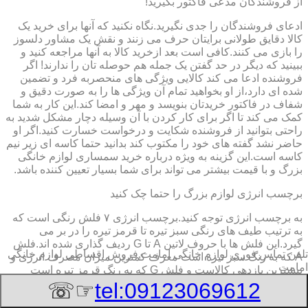
از فروشندگان مدعی فاکتور بگیرید!
ادعای فروشندگان را جدی نگیرید.نگاه نکنید که آنها برای خرید یک
کالا دقایق طولانی برایتان حرف می زنند و نقش یک مشاور دلسوز
را بازی می کنند.کافی است بعد ازخرید کالا به آنها مراجعه کنید و
ببینید که دیگر در حد گفتن یک جمله هم حوصله تان را ندارند! اگر
فروشنده ادعا می کند کالایی ویژگی های منحصربه فرد و تضمین
شده ای دارد،از او بخواهید تمام آن ویژگی ها را به صورت دقیق و
شفاف در فاکتور خریدتان بنویسد و مهر و امضا کند.این کار به شما
کمک می کند تا اگر برای کار کردن با آن وسیله دچار مشکل شدید به
راحتی بتوانید از فروشنده شکایت و درخواست خسارت کنید.اگر او
حاضر نشد گفته های خود را مکتوب کند بدانید حتما کاسه ای زیر نیم
کاسه است.این گزینه به ویژه درباره خرید سمساری لوازم خانگی
بزرگ و با قیمت بیشتر می تواند برای شما بسیار تعیین کننده باشد.
برچسب انرژی لوازم بزرگ را حتما چک کنید
به برچسب انرژی توجه کنید.برچسب انرژی ٧ فلش رنگی است که
به ترتیب طیف های رنگی سبز تیره تا قرمز تیره را در بر می
گیرد.این فلش ها با حروف لاتین A تا G ردیف گذاری شده اند.فلش
تلفن تماس فوری
لوازم خانگی امامت,فروش اقساطی لوازم خانگی
A که به رنگ سبز تیره است معرف کمترین میزان مصرف انرژی و
امامت
بیشترین بازدهی کالاست و فلش G که به رنگ قرمز تیره است
معرف بیشترین میزان مصرف انرژی و کمترین بازدهی است.هرچه
☞☏
tel:09123069612
درجه کیفیت مصرف انرژی وسیله به گزینه A نزدیک تر باشد وسیله