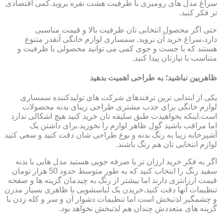
سراغ مدل های رومیزی با ظرفیت هشت نفره بروید.کمی اقتصادی
تر فکر کنید.
حتی اگر محصول انتخابی تان ظرفیت بالا و قیمت مناسبی
دارد،سراغ خرید آن نروید. سمساری لوازم خانگی آنقدر متنوع
هستند که با جست و جوی کمی می توانید محصولی با ظرفیت و
متناسب با نیازتان پیدا کنید.
ظاهربین نباشید؛ به طراحی اهمیت بدهید
یکی از ابتدایی ترین ترفندهای شرکت های تولیدکننده سمساری
لوازم خانگی برای جذب مشتری طراحی زیبای بدنه محصولات
است.اینکه بخواهیدت طبق سلیقه تان خرید کنید هیچ اشکالی ندارد
اما مراقب باشید گول ظاهر لوازم را نخورید.برای داشتن یک
آشپزخانه زیبا به رنگ بدنه و نوع طراحی شان دقت کنید و سعی کنید
لوازم انتخابی تان هم رنگ باشند.
اگر به فکر خرید ارزان تر یا صرفه جویی هستید مدل هایی با بدنه
سفید رنگ را انتخاب کنید که به طور متوسط حدود 50 هزار تومان
قیمت ارزانتری دارند اما بیشتر از رنگ به چیدمان گزینه ها و صفحه
تنظیمات آنها دقت کنید.خریدن یک لباسشویی با ظاهری بسیار مدرن
و چشمگیر لذتبخش است اما تنظیمات دشوار آن و سر و کله زدن با
گزینه های متعددش چندان هم لذتبخش نخواهد بود.