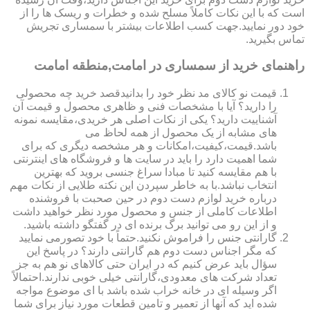
است که با این نکات کاملاً مسلح شده و خطرات و ریسک ها را از
خود دور نمایید.جهت کسب اطلاعات بیشتر با سمساری تجریش
تماس بگیرید.
راهنمای خرید از سمساری در امامت,منطقه امامت
قیمت نو کالای مد نظر خود را بدانیدقصد خرید چه محصولی
را دارید؟ آیا با مشخصات فنی و ظاهری محصول و قیمت آن
آشناییت دارید؟ یکی از نکات اصلی هر خریدی،مقایسه نمونه
های مشابه از یک محصول از همه لحاظ می
باشد.قیمت،کیفیت،امکانات و هر مشخصه دیگری که برای
شما اهمیت دارد را باید در سایت ها و فروشگاه های اینترنتی
با هم مقایسه کنید تا مبادا سراغ جنسی بروید که بهترین
انتخاب نباشد.با به خاطر سپردن این نکته طلایی از نکات مهم
درباره خرید لوازم دست دوم در حین صحبت با فروشنده
اطلاعات کاملی از جنس و محصول مورد نظر خواهید داشت
و از این رو می توانید برگ برنده ای در گفتگو داشته باشید.
گارانتی جنس را فراموش نکنید.حتماً با خود تصورمی نمایید
که مگر اجناس دست دوم هم گارانتی دارند؟ در پاسخ این
سؤال باید عرض کنیم که در ایران حتی کالاهای نو هم به جز
تعداد شرکت های معدودی،گارانتی خیلی خوبی ندارند.احتمالاً
اگر وسیله ای در خانه خراب شده باشد با ای موضوع مواجه
شده اید که آنها از تعمیر و تامین قطعات مورد نیاز برای شما