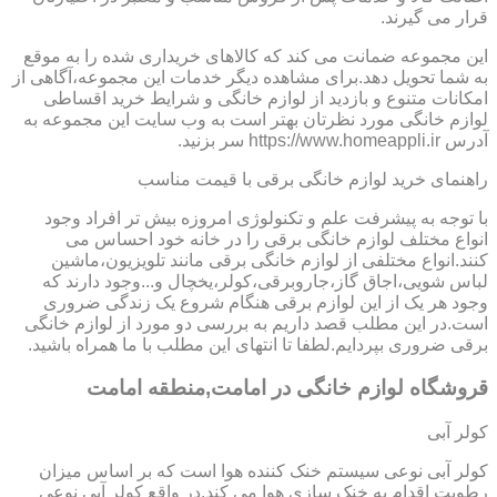
قرار می گیرند.
این مجموعه ضمانت می کند که کالاهای خریداری شده را به موقع
به شما تحویل دهد.برای مشاهده دیگر خدمات این مجموعه،آگاهی از
امکانات متنوع و بازدید از لوازم خانگی و شرایط خرید اقساطی
لوازم خانگی مورد نظرتان بهتر است به وب سایت این مجموعه به
آدرس https://www.homeappli.ir سر بزنید.
راهنمای خرید لوازم خانگی برقی با قیمت مناسب
با توجه به پیشرفت علم و تکنولوژی امروزه بیش تر افراد وجود
انواع مختلف لوازم خانگی برقی را در خانه خود احساس می
کنند.انواع مختلفی از لوازم خانگی برقی مانند تلویزیون،ماشین
لباس شویی،اجاق گاز،جاروبرقی،کولر،یخچال و...وجود دارند که
وجود هر یک از این لوازم برقی هنگام شروع یک زندگی ضروری
است.در این مطلب قصد داریم به بررسی دو مورد از لوازم خانگی
برقی ضروری بپردایم.لطفا تا انتهای این مطلب با ما همراه باشید.
قروشگاه لوازم خانگی در امامت,منطقه امامت
کولر آبی
کولر آبی نوعی سیستم خنک کننده هوا است که بر اساس میزان
رطوبت اقدام به خنک سازی هوا می کند.در واقع کولر آبی نوعی