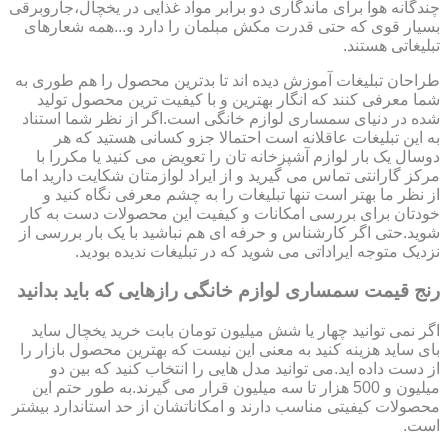
چندگانه هوا برای ماندگاری دو برابر مواد غذایی در یخچال،جاروبرقی
بسیار قوی که حتی قدرت مکش مبلمان را دارد و...همه شعارهای
تبلیغاتی هستند.
طراحان تبلیغات آموزش دیده اند تا بدترین محصول را هم طوری به
شما معرفی کنند که انگار بهترین و با کیفیت ترین محصول تولید
شده در دنیای سمساری لوازم خانگی است.اگر از نظر شما استناد
به این تبلیغات عاقلانه است احتمالا جزو کسانی هستید که هر
دوسال یک بار لوازم آشپزخانه تان را تعویض می کنید یا مکررا با
مرکز گارانتی تماس می گیرید و از ایراد لوازمتان شکایت دارید اما
از نظر ما بهتر است تنها تبلیغات را به چشم معرفی نگاه کنید و
خودتان برای بررسی امکانات و کیفیت این محصولات دست به کار
شوید.حتی اگر کارشناس و حرفه ای هم نباشید با یک بار بررسی از
نزدیک متوجه ایراداتی می شوید که در تبلیغات ندیده بودید.
رنج قیمت سمساری لوازم خانگی رازهایی که باید بدانید
اگر نمی توانید چهار یا شش میلیون تومان بابت خرید یخچال ساید
بای ساید هزینه کنید به معنی این نیست که بهترین محصول بازار را
از دست داده اید.می توانید مدل هایی را انتخاب کنید که بین دو
میلیون و 500 هزار تا سه میلیون قرار می گیرند.به طور حتم این
محصولات کیفیتی مناسب دارند و امکاناتشان از حد استاندارد بیشتر
است.