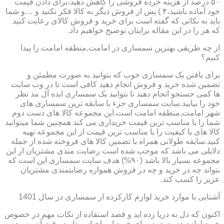
۵۰ درصد از هزینه خرده فروشی را کاهش دهید،برای دادن قیمت
خود آماده باشید،۴ ) پس از فروش دیگر به کالا فکر نکنید و …و شما
باید به نکاتی که گفته است برای خرید و فروش کالای رعایت کنید
که هر را در این مقاله برایتان توضیح خواهیم داد.
از چه طریقی بهترین سمساری در امامت,منطقه امامت را پیدا
کنیم؟
برای یافتن یک سمساری خوب که بتوانید به صورت مطمئن و
تضمین شده خرید و فروش انجام دهید کافی است تا در وب سایت
ها کمی جستجو انجام دهید تا بتوانید یک سمساری ایده آل مد نظر
خود را بیابید.سایت سمساری جزء با سابقه ترین سمساری های
شهر امامت,منطقه امامت است.این مجموعه کالا های دست دوم
شما را با مناسب ترین قیمت خریداری می کند همچنین شما میتوانید
کالا های با کیفیت را با مناسب ترین قیمت از این مجموعه تهیه
کنید.سابقه طولانی همراه با تضمین کالا های فروخته شده از جمله
دلایلی می باشد که موجب شده است رضایت مندی مشتریان از این
مجموعه بسیار بالا باشد (۹۰%) هدف سایت سمساری این است که
بتواند چه در خرید و چه در فروش همواره رضایتمندی مشتریان
عزیز را کسب کند.
آشنایی با موارد خرید لوازم کارکرده از سمساری در سال 1401
اکنون که دل به دریا زده اید و قصد استفاده از نکات مهم در خصوص
خرید لوازم دست دوم برای خرید این اجناس دارید،وقت آن رسیده