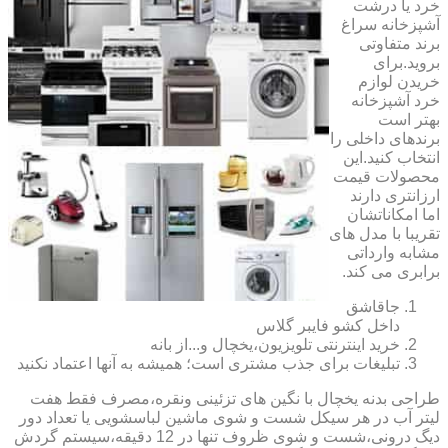
خرد یا درشت
آشپزخانه سراغ
برند متفاوتی
بروید.برای
خریدن لوازم
خرد آشپزخانه
بهتر است
برندهای داخلی را
انتخاب کنید.این
محصولات قیمت
ارزانتری دارند
اما امکاناتشان
تقریبا با مدل های
مشابه وارداتی
برابری می کند.
جاقاشق
داخل کشو فایبر گلاس
خرید اینترنتی تلویزیون،یخچال و...از بانه
تبلیغات برای جذب مشتری است؛ همیشه به آنها اعتماد نکنید
طراحی بدنه یخچال با نگین های تزئینی ونقره،مصرف فقط هفت
لیتر آب در هر سیکل شست و شوی ماشین لباسشویی یا تعداد دور
دیگ درونی،شست و شوی ظروف تنها در 12 دقیقه،سیستم گردش