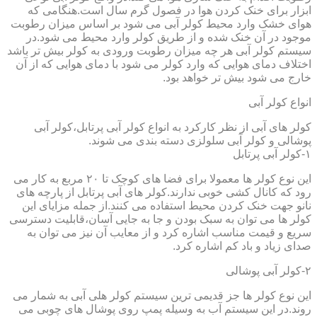
ابزار برای خنک کردن هوا در فصول گرم سال است.هنگامی که
هوای خشک وارد محیط کولر آبی می شود بر اساس میزان رطوبت
موجود در آن خنک شده و از طریق کولر وارد محیط می شود.در
سیستم کولر آبی هر چه میزان رطوبت ورودی به کولر بیش تر باشد
اختلاف دمای هوایی که وارد کولر می شود با دمای هوایی که از آن
خارج می شود بیش تر خواهد بود.
انواع کولر آبی
کولر های آبی از نظر کارکرد به انواع کولر آبی پرتابل،کولر آبی
پوشالی و کولر آبی سلولزی دسته بندی می شوند.
۱-کولر آبی پرتابل
این نوع کولر ها معمولا برای فضا های کوچک تا ۲۰ مربع به کار می
رود که کانال کشی خوبی ندارند.کولر های آبی پرتابل از پارچه های
نانو جهت خنک کردن محیط استفاده می کنند.از جمله مزایای این
کولر ها می توان به سبک بودن و جا به جایی آسان،قابلیت دسترسی
سریع و قیمت مناسب اشاره کرد و از معایب آن نیز می توان به
صدای زیاد و باد کم اشاره کرد.
۲-کولر آبی پوشالی
این نوع کولر ها جز قدیمی ترین سیستم کولر هلی آبی به شمار می
روند.در این سیستم آب به وسیله پمپ روی پوشال های چوبی می