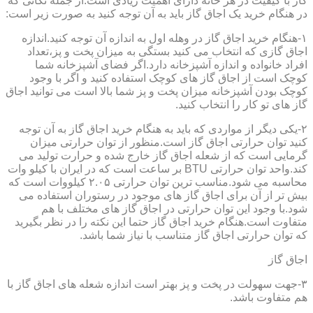
گاز با کیفیت در هر خانه دارای اهمیت زیادی است.از جمله نکاتی که
در هنگام خرید یک اجاق گاز باید به آن توجه کنید به صورت زیر است:
۱-هنگام خرید اجاق گاز در وهله اول به اندازه آن توجه کنید.اندازه
اجاق گازی که انتخاب می کنید بستگی به میزان پخت و پز،تعداد
افراد خانواده و اندازه آشپزخانه دارد.اگر فضای آشپزخانه شما
کوچک است از اجاق گاز های کوچک استفاده کنید و اگر با وجود
کوچک بودن آشپزخانه میزان پخت و پز شما بالا است می توانید اجاق
گاز های تو کار را انتخاب کنید.
۲-یکی دیگر از مواردی که باید به هنگام خرید اجاق گاز به آن توجه
کنید توان حرارتی اجاق گاز است.منظور از توان حرارتی میزان
گرمایی است که از شعله اجاق گاز خارج شده و حرارت تولید می
کند.واحد توان حرارتی BTU بر ساعت است که در ایران با کیلو وات
محاسبه می شود.مناسب ترین توان حرارتی ۲.۰۵ کیلووات است که
بیش تر از آن برای اجاق گاز های موجود در رستوران استفاده می
شود.با وجود این توان حرارتی در اجاق گاز های مختلف با هم
متفاوت است.هنگام خرید اجاق گاز حتما این نکته را در نظر بگیرید
که توان حرارتی اجاق گاز متناسب با نیاز شما باشد.
اجاق گاز
۳-جهت سهولت در پخت و پز بهتر است اندازه شعله های اجاق گاز با
هم متفاوت باشد.