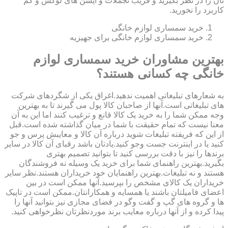
تان را در نظر بگیرید و فریب تجملات و آپشن های لوکس و کم
کاربرد را نخورید.
خرید سمساری لوازم خانگی
خرید سمساری لوازم خانگی برای جهیزیه
بهترین مشاوران خرید سمساری لوازم
خانگی چه کسانی هستند؟
به شعارهای تبلیغاتی اهمیت ندهید.اغراق یکی از شگردهای شرکت
های تبلیغاتی است.آنها از صاحبان کالا پول می گیرند تا به بهترین
وجه ممکن شما را به خرید یک کالا قانع و ترغیب کنند اما این به آن
معنا نیست که تمام حقیقت با شما در میان گذاشته شده است.قبل
از این که فریفته تبلیغات شوید درباره آن کالا و معایبش پرس و جو
کنید یا در اینترنت جست وجو کنید.یادتان باشد رقبای آن کالا در سایر
برندها را نیز با دقت بررسی کنید تا بتوانید تصمیم بهتری
بگیرید.بهترین راهنمای شما برای خرید یک وسیله نه فروشندگان
هستند و نه تبلیغات.بهترین راهنمایان خود خریداران هستند.نظر سایر
خریداران یک کالای مشخص را بپرسید.آنها ممکن است در بین
اعضای فامیلتان باشند یا همسایه و همکارانتان.ممکن است در تاپیک
ها و گروه های گپ و گفت وگو در فضای مجازی نیز بتوانید آنها را
پیدا کرده و از آنها درباره معایب برند موردنظرتان نظرخواهی کنید.