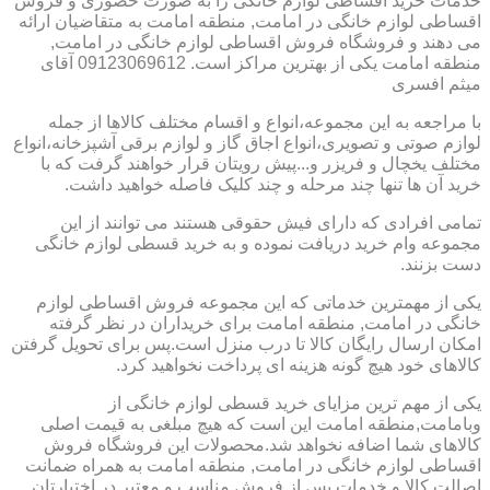
خدمات خرید اقساطی لوازم خانگی را به صورت حضوری و فروش
اقساطی لوازم خانگی در امامت, منطقه امامت به متقاضیان ارائه
می دهند و فروشگاه فروش اقساطی لوازم خانگی در امامت,
منطقه امامت یکی از بهترین مراکز است. 09123069612 آقای
میثم افسری
با مراجعه به این مجموعه،انواع و اقسام مختلف کالاها از جمله
لوازم صوتی و تصویری،انواع اجاق گاز و لوازم برقی آشپزخانه،انواع
مختلف یخچال و فریزر و...پیش رویتان قرار خواهند گرفت که با
خرید آن ها تنها چند مرحله و چند کلیک فاصله خواهید داشت.
تمامی افرادی که دارای فیش حقوقی هستند می توانند از این
مجموعه وام خرید دریافت نموده و به خرید قسطی لوازم خانگی
دست بزنند.
یکی از مهمترین خدماتی که این مجموعه فروش اقساطی لوازم
خانگی در امامت, منطقه امامت برای خریداران در نظر گرفته
امکان ارسال رایگان کالا تا درب منزل است.پس برای تحویل گرفتن
کالاهای خود هیچ گونه هزینه ای پرداخت نخواهید کرد.
یکی از مهم ترین مزایای خرید قسطی لوازم خانگی از
وبامامت,منطقه امامت این است که هیچ مبلغی به قیمت اصلی
کالاهای شما اضافه نخواهد شد.محصولات این فروشگاه فروش
اقساطی لوازم خانگی در امامت, منطقه امامت به همراه ضمانت
اصالت کالا و خدمات پس از فروش مناسب و معتبر در اختیارتان