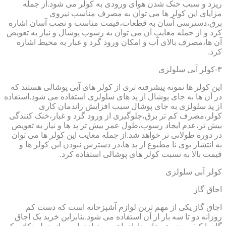
ریزد و سبب خنک شدن هوای ورودی به کولر می شود.از جمله
مزایای این کولر ها می توان به مصرف مناسب نیروی
برق،دسترسی آسان به قطعات،قیمت مناسب و نصب آسان اشاره
کرد و از جمله معایب آن می توان به رسوب پوشال و نیاز به تعویض
آن ها،مصرف بالای آب و امکان ورود گرد و غبار به محیط اشاره
کرد.
۳-کولر آبی سلولزی
این کولر ها نمونه پیشرفته تری از کولر های آبی پوشالی هستند که
در آن ها به جای پوشال از پد های سلولزی استفاده می شود.استفاده
از پد سلولزی به جای پوشال سبب افزایش راندمان کاری
کولر،مصرف کم تر برق،جلوگیری از ورود گرد و غبار،خنک کنندگی
بیش تر،عدم ایجاد رسوب،طول عمر بیش تر پد ها و نیاز به تعویض
در دوره طولانی تر خواهد شد.از جمله معایب این کولر ها می توان
به انتشار بوی نا مطبوع از پد ها،در دسترس نبودن این کولر ها و
قیمت بالا به نسبت کولر های پوشالی استفاده کرد.
کولر آبی سلولزی
اجاق گاز
اجاق گاز یکی از مهم ترین لوازم آشپزخانه است که دست کم
روزانه دو تا سه بار از آن استفاده می شود.بنابراین خرید یک اجاق