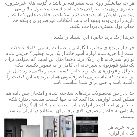
هر چه نمایشگر روی بدنه پیشرفته تر باشد یا گزینه های غیرضروری
بیشتری روی بدنه طراحی شده باشد قیمت محصول بالاتر می
رود.پس باهوش باشید،دقت کنید امکانات و قابلیت هایی که انتظار
دارید را روی بدنه ببینید اما بابت امکانات غیرضروری و بلکه هم
جذاب پول بیشتری پرداخت نکنید.
خرید از یک برند خاص؟ این اشتباه را نکنید
خرید از برندهای معتبر،با گارانتی و ضمانت رسمی کاملا عاقلانه
است اما خرید تمام لوازم آشپزخانه از یک برند چطور؟ خریدن تمام
لوازم آشپزخانه تان از یک برند دقیقا مثل این است که بخواهید برای
یک تبلیغ تلویزیونی،آشپزخانه ای کامل را به تصویر بکشید.اینکه
یخچال و فریزرهای یک برند خاص کیفیت بسیار بالایی دارد دلیل بر
این نیست که لباسشویی یا ظرفشویی همان برند هم این کیفیت را
داشته باشد یا حتی برای شما مناسب باشد.
حتی در بین محصولات برندهای شناخته شده و امتحان پس داده هم
ممکن است لوازمی پیدا کنید که نه تنها کیفیت مناسبی ندارد بلکه
اصلا برای استفاده در ایران مناسب نیست.مثلا اجاق گازهای
وارداتی به خاطر مصرف بالای برق برای استفاده در ایران مناسب
نیستند.
برای خرید هر
کدام از لوازم