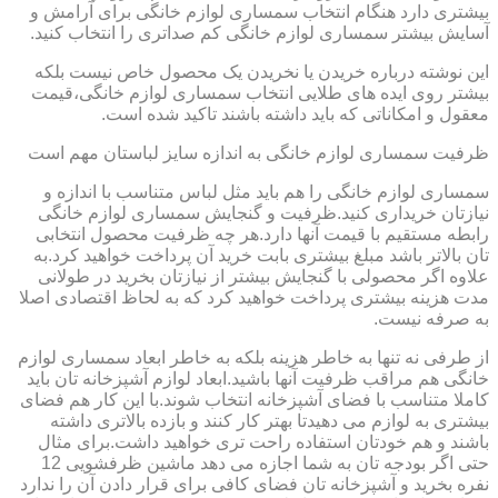
بیشتری دارد هنگام انتخاب سمساری لوازم خانگی برای آرامش و
آسایش بیشتر سمساری لوازم خانگی کم صداتری را انتخاب کنید.
این نوشته درباره خریدن یا نخریدن یک محصول خاص نیست بلکه
بیشتر روی ایده های طلایی انتخاب سمساری لوازم خانگی،قیمت
معقول و امکاناتی که باید داشته باشند تاکید شده است.
ظرفیت سمساری لوازم خانگی به اندازه سایز لباستان مهم است
سمساری لوازم خانگی را هم باید مثل لباس متناسب با اندازه و
نیازتان خریداری کنید.ظرفیت و گنجایش سمساری لوازم خانگی
رابطه مستقیم با قیمت آنها دارد.هر چه ظرفیت محصول انتخابی
تان بالاتر باشد مبلغ بیشتری بابت خرید آن پرداخت خواهید کرد.به
علاوه اگر محصولی با گنجایش بیشتر از نیازتان بخرید در طولانی
مدت هزینه بیشتری پرداخت خواهید کرد که به لحاظ اقتصادی اصلا
به صرفه نیست.
از طرفی نه تنها به خاطر هزینه بلکه به خاطر ابعاد سمساری لوازم
خانگی هم مراقب ظرفیت آنها باشید.ابعاد لوازم آشپزخانه تان باید
کاملا متناسب با فضای آشپزخانه انتخاب شوند.با این کار هم فضای
بیشتری به لوازم می دهیدتا بهتر کار کنند و بازده بالاتری داشته
باشند و هم خودتان استفاده راحت تری خواهید داشت.برای مثال
حتی اگر بودجه تان به شما اجازه می دهد ماشین ظرفشویی 12
نفره بخرید و آشپزخانه تان فضای کافی برای قرار دادن آن را ندارد