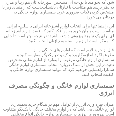
شود که بخواهید با بودجه ای مشخص آشپزخانه تان هم زیبا و مدرن
به نظر برسد هم متناسب با نیازتان باشد.اینجاست که راهنمای زیر با
مشخص کردن نکات ضروری خرید سمساری لوازم خانگی به
دردتان می خورد.
این راهنما تنها برای انتخاب لوازم آشپزخانه ایرانی با سلیقه ایرانی
مناسب است.زمان خرید به این فکر کنید که قصد ندارید آشپزخانه
ای برای یک تبلیغ تلویزیونی داشته باشید؛ در نتیجه بهتر است تا جایی
که ممکن است لوازم را بسته به نیازتان انتخاب کنید.
قبل از خرید لازم است که لوازم های خانگی را از
نظرعملکرد،اندازه،کاربرد و کیفیت با یکدیگر مقایسه کنید و
سمساری لوازم خانگی مرغوب را بتوانید از لوازم تقلبی تشخیص
دهید.در این بخش از نمناک درباره انتخاب سمساری لوازم خانگی
شمارا راهنمایی خواهیم کرد که بتوانید سمساری لوازم خانگی با
کیفیت انتخاب کنید.
سمساری لوازم خانگی و چگونگی مصرف
انرژی
میزان بهره وری انرژی ازعوامل مهم در هنگام خرید سمساری
لوازم خانگی می باشد که در لوازم مختلف خانگی با یکدیگر متفاوت
است.بهره وری انرژی در سمساری لوازم خانگی انواع مختلفی