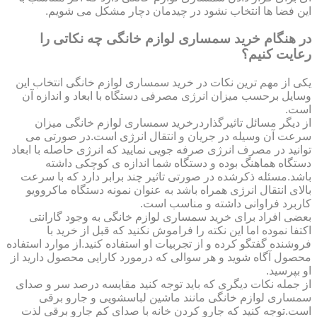
این فضا ها انتخاب نشود در چیدمان دچار مشکل می شویم.
در هنگام خرید سمساری لوازم خانگی چه نکاتی را
رعایت کنیم؟
یکی از مهم ترین نکات در خرید سمساری لوازم خانگی انتخاب این
وسایل برحسب میزان انرژی مصرفی دستگاه با ابعاد و اندازه آن
است.
از دیگر مسائل تاثیرگذاردرخرید سمساری لوازم خانگی میزان
سرعت آن وسیله در جریان و انتقال انرژی است.در صورتی می
توانید در مصرف انرژی صرفه جویی نمایید که انرژی حاصله با ابعاد
دستگاه هماهنگ بوده و دستگاه شما اندازه ی کوچکی داشته
باشد.مسئله ذکرشده در صورتی تاثیر چند برابر دارد که با سرعت
بالای انتقال انرژی همراه باشد به عنوان نمونه دستگاه ماکروویو
کاربرد فراوانی داشته و مناسب است.
بعضی افراد برای خرید سمساری لوازم خانگی به وجود گارانتی
اکتفا نموده اما این نکته را فراموش نکنید که قبل از خرید با
فروشنده گفتگو کرده و از تجربیات او استفاده کنید.از موارد استفاده
محصول آگاه شوید و هر سوالی که درمورد کارایی محصول دارید از
او بپرسید.
از جمله نکات دیگری که باید توجه کنید مقایسه درصد سر و صدای
سمساری لوازم خانگی مانند ماشین لباسشویی و جارو برقی
است.توجه کنید که جارو کردن خانه با صدای کم جارو برقی لذت