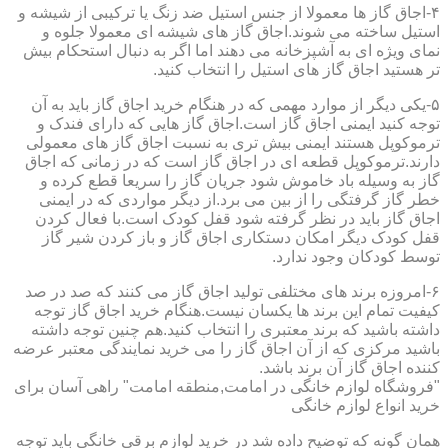
۴-اجاق گاز ها معمولا از جنس استیل ضد زنگ یا ترکیبی از شیشه و
استیل ساخته می شوند.اجاق گاز های شیشه ای معمولا جلوه و
نمای ویژه ای به آشپزخانه می دهند اما اگر به دنبال استحکام بیش
تر هستید اجاق گاز های استیل را انتخاب کنید.
۵-یکی دیگر از موارد مهمی که در هنگام خرید اجاق گاز باید به آن
توجه کنید ایمنی اجاق گاز است.اجاق گاز هایی که دارای فندک و
ترموکوپل هستند ایمنی بیش تری به نسبت اجاق گاز های معمولی
دارند.ترموکوپل قطعه ای در اجاق گاز است که در زمانی که اجاق
گاز به وسیله باد خاموش شود جریان گاز را سریعا قطع کرده و
خطر گاز گرفتگی را از بین می برد.از دیگر مواردی که در ایمنی
اجاق گاز باید در نظر گرفته شود قفل کودک است.با فعال کردن
قفل کودک دیگر امکان دستکاری اجاق گاز و باز کردن شیر گاز
توسط کودکان وجود ندارد.
۶-امروزه برند های مختلفی تولید اجاق گاز می کنند که صد در صد
کیفیت تمام این برند ها یکسان نیست.هنگام خرید اجاق گاز توجه
داشته باشید که برند معتبری را انتخاب کنید.هم چنین توجه داشته
باشید مرکزی که از آن اجاق گاز را می خرید نمایندگی معتبر عرضه
کننده اجاق گاز آن برند باشد.
"فروشگاه لوازم خانگی در امامت,منطقه امامت" راهی آسان برای
خرید انواع لوازم خانگی
همان گونه که توضیح داده شد در خرید لوازم برقی خانگی باید توجه