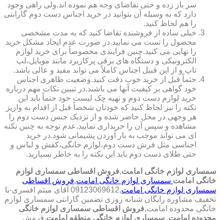
سر باز زده و حتی تقاضای وجه هم نموده اند.ولی راهی وجود
دارد که به وسیله آن بتوانید در خرید اجناس دست دوم گارانتی
را هم لحاظ کنید.
خیلی ساده از فروشنده تقاضا کنید که به مدت مشخصی
محصول را تست می نمایید.در صورت عدم ایجاد مشکل خرید
را نهایی می کنید.چنین فرایندی مخصوصاً برای خرید لوازم
الکترونیکی و دستگاه های برقی پرکاربرد مانند موبایل،لپ
تاپ و از این قبیل اجناس کاملاً می تواند مفید و عالی باشد.
حتماً قبل از خرید خوب دقت کنید.وضعیت ظاهری اجناس
خود گواهی بر کیفیت آنها می باشند.در تبیین نکات مهم درباره
خرید لوازم دست دوم و تهیه چک لیست خود حتماً باید این
نکته را نیز لحاظ کنید که خودتان شخصاً قبل از اقدام به واریز
هر وجهی در محل حاضر شده و از نزدیک جنس دست دوم را
مشاهده و سپس آن را خریداری نمایید.عدم توجه به چنین نکته
ای می تواند موجب به بار آوردن پشیمانی شود.در خرید
اجناسی مثل فرش دست دوم،لوازم خانگی،کفش و لباس و
حتی طلای دست دوم باید این نکته را به خاطر بسپارید.
سمساری لوازم خانگی امامت
,
فروش اقساطی سمساری لوازم
خانگی امامت
سمساری لوازم خانگی امامت
,
فروش اقساطی
سمساری لوازم خانگی امامت
,09123069612 آقای میثم افسری-با
تخفیف مشاوره رایگان شبانه روزی تضمین گارانتی سمساری لوازم
خانگی محدوده امامت,
فروش اقساطی سمساری لوازم خانگی
محدوده امامت
,
سمساری لوازم خانگی منطقه امامت
,فروش