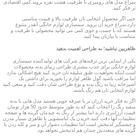
سراغ مدل های رومیزی با ظرفیت هشت نفره بروید.کمی اقتصادی
تر فکر کنید.
حتی اگر محصول انتخابی تان ظرفیت بالا و قیمت مناسبی
دارد،سراغ خرید آن نروید. سمساری لوازم خانگی آنقدر متنوع
هستند که با جست و جوی کمی می توانید محصولی با ظرفیت و
متناسب با نیازتان پیدا کنید.
ظاهربین نباشید؛ به طراحی اهمیت بدهید
یکی از ابتدایی ترین ترفندهای شرکت های تولیدکننده سمساری
لوازم خانگی برای جذب مشتری طراحی زیبای بدنه محصولات
است.اینکه بخواهیدت طبق سلیقه تان خرید کنید هیچ اشکالی ندارد
اما مراقب باشید گول ظاهر لوازم را نخورید.برای داشتن یک
آشپزخانه زیبا به رنگ بدنه و نوع طراحی شان دقت کنید و سعی کنید
لوازم انتخابی تان هم رنگ باشند.
اگر به فکر خرید ارزان تر یا صرفه جویی هستید مدل هایی با بدنه
سفید رنگ را انتخاب کنید که به طور متوسط حدود 50 هزار تومان
قیمت ارزانتری دارند اما بیشتر از رنگ به چیدمان گزینه ها و صفحه
تنظیمات آنها دقت کنید.خریدن یک لباسشویی با ظاهری بسیار مدرن
و چشمگیر لذتبخش است اما تنظیمات دشوار آن و سر و کله زدن با
گزینه های متعددش چندان هم لذتبخش نخواهد بود.