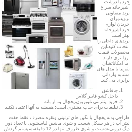
خرد یا درشت
آشپزخانه سراغ
برند متفاوتی
بروید.برای
خریدن لوازم
خرد آشپزخانه
بهتر است
برندهای داخلی را
انتخاب کنید.این
محصولات قیمت
ارزانتری دارند
اما امکاناتشان
تقریبا با مدل های
مشابه وارداتی
برابری می کند.
جاقاشق
داخل کشو فایبر گلاس
خرید اینترنتی تلویزیون،یخچال و...از بانه
تبلیغات برای جذب مشتری است؛ همیشه به آنها اعتماد نکنید
طراحی بدنه یخچال با نگین های تزئینی ونقره،مصرف فقط هفت
لیتر آب در هر سیکل شست و شوی ماشین لباسشویی یا تعداد دور
دیگ درونی،شست و شوی ظروف تنها در 12 دقیقه،سیستم گردش