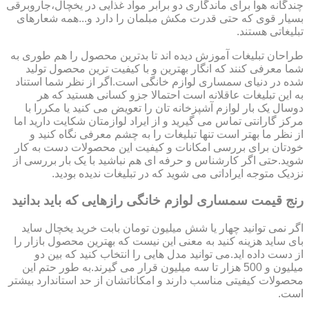
چندگانه هوا برای ماندگاری دو برابر مواد غذایی در یخچال،جاروبرقی
بسیار قوی که حتی قدرت مکش مبلمان را دارد و...همه شعارهای
تبلیغاتی هستند.
طراحان تبلیغات آموزش دیده اند تا بدترین محصول را هم طوری به
شما معرفی کنند که انگار بهترین و با کیفیت ترین محصول تولید
شده در دنیای سمساری لوازم خانگی است.اگر از نظر شما استناد
به این تبلیغات عاقلانه است احتمالا جزو کسانی هستید که هر
دوسال یک بار لوازم آشپزخانه تان را تعویض می کنید یا مکررا با
مرکز گارانتی تماس می گیرید و از ایراد لوازمتان شکایت دارید اما
از نظر ما بهتر است تنها تبلیغات را به چشم معرفی نگاه کنید و
خودتان برای بررسی امکانات و کیفیت این محصولات دست به کار
شوید.حتی اگر کارشناس و حرفه ای هم نباشید با یک بار بررسی از
نزدیک متوجه ایراداتی می شوید که در تبلیغات ندیده بودید.
رنج قیمت سمساری لوازم خانگی رازهایی که باید بدانید
اگر نمی توانید چهار یا شش میلیون تومان بابت خرید یخچال ساید
بای ساید هزینه کنید به معنی این نیست که بهترین محصول بازار را
از دست داده اید.می توانید مدل هایی را انتخاب کنید که بین دو
میلیون و 500 هزار تا سه میلیون قرار می گیرند.به طور حتم این
محصولات کیفیتی مناسب دارند و امکاناتشان از حد استاندارد بیشتر
است.