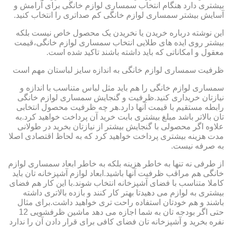
بیشتری دارد هنگام انتخاب سمساری لوازم خانگی برای آرامش و
آسایش بیشتر سمساری لوازم خانگی کم صداتری را انتخاب کنید.
این نوشته درباره خریدن یا نخریدن یک محصول خاص نیست بلکه
بیشتر روی ایده های طلایی انتخاب سمساری لوازم خانگی،قیمت
معقول و امکاناتی که باید داشته باشند تاکید شده است.
ظرفیت سمساری لوازم خانگی به اندازه سایز لباستان مهم است
سمساری لوازم خانگی را هم باید مثل لباس متناسب با اندازه و
نیازتان خریداری کنید.ظرفیت و گنجایش سمساری لوازم خانگی
رابطه مستقیم با قیمت آنها دارد.هر چه ظرفیت محصول انتخابی
تان بالاتر باشد مبلغ بیشتری بابت خرید آن پرداخت خواهید کرد.به
علاوه اگر محصولی با گنجایش بیشتر از نیازتان بخرید در طولانی
مدت هزینه بیشتری پرداخت خواهید کرد که به لحاظ اقتصادی اصلا
به صرفه نیست.
از طرفی نه تنها به خاطر هزینه بلکه به خاطر ابعاد سمساری لوازم
خانگی هم مراقب ظرفیت آنها باشید.ابعاد لوازم آشپزخانه تان باید
کاملا متناسب با فضای آشپزخانه انتخاب شوند.با این کار هم فضای
بیشتری به لوازم می دهیدتا بهتر کار کنند و بازده بالاتری داشته
باشند و هم خودتان استفاده راحت تری خواهید داشت.برای مثال
حتی اگر بودجه تان به شما اجازه می دهد ماشین ظرفشویی 12
نفره بخرید و آشپزخانه تان فضای کافی برای قرار دادن آن را ندارد