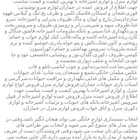
لوازم منزل و لوازم آشپزخانه با بهترین کیفیت و قیمت مناسب
جهت اطلاع از فروش عمده در جماران,لوازم سرو نوشیدنی:
قوری،فنجان و استکان،فلاسک،کلمن و ظرف یخ،تنگ و گیلاس،قهوه
سازچای‌ساز،پارچ و لیوان و ماگ ظروف پذیرایی و آشپزخانه: سرو
غذا،ظروف میوه و شیرینی،رانر و رومیزی،ظروف و سرویس پخت
و پز،نگهداری غذا،سینی و بانکه،ملزومات آشپزخانه،قاشق،چنگال و
کارد،رنده آشپزخانه،کاسه و پیاله،قالب کیک لوازم خواب و حمام:
روتختی و کاور،تشک،بالش و پتو،حوله،پادری،خوشبو کننده و نرم
کننده،ملزومات سرویس بهداشتی و حمام.دکوراسیون:
کوسن،ظروف دکوری،گلدان،نور و روشنایی،جاشمعی،عود و جا
عودی،کتابخانه و شلف دیواری،مجسمه و
تندیس،ساعت،آینه،پرده،آویز و چوب لباسی،تابلو و قاب
عکس،مبلمان خانگی،شمع و شمعدان پت شاپ: غذای حیوانات
خانگی و مکمل های غذایی،نگهداری و مراقبت حیوانات،سرگرمی و
اسباب بازی حیوانات جماران,فروش لوازم منزل,فروش انواع لوازم
منزل و لوازم آشپزخانه با بهترین کیفیت و قیمت مناسب جهت
اطلاع از فروش عمده منزل,فروش عمده لوازم آشپزخانه از قبیل
سرویس آشپزخانه،بانکه های حبوبات و تزئینات آشپزخانه و لوازم
دکوری منزل و اتاق خواب,فروش لوازم منزل در جماران,
انتخاب سمساری لوازم خانگی می تواند هیجان انگیز باشد.وقتی در
میان مدل های متنوع گم می شوید و انتخاب بین طراحی های
مختلف برای تان سخت می شود،وقتی فروشندگان دست از تعریف
و تمجید از مدل تازه به بازار آمده برنمی دارند.کار جایی سخت می