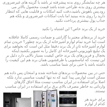
هر چه نمایشگر روی بدنه پیشرفته تر باشد یا گزینه های غیرضروری
بیشتری روی بدنه طراحی شده باشد قیمت محصول بالاتر می
رود.پس باهوش باشید،دقت کنید امکانات و قابلیت هایی که انتظار
دارید را روی بدنه ببینید اما بابت امکانات غیرضروری و بلکه هم
جذاب پول بیشتری پرداخت نکنید.
خرید از یک برند خاص؟ این اشتباه را نکنید
خرید از برندهای معتبر،با گارانتی و ضمانت رسمی کاملا عاقلانه
است اما خرید تمام لوازم آشپزخانه از یک برند چطور؟ خریدن تمام
لوازم آشپزخانه تان از یک برند دقیقا مثل این است که بخواهید برای
یک تبلیغ تلویزیونی،آشپزخانه ای کامل را به تصویر بکشید.اینکه
یخچال و فریزرهای یک برند خاص کیفیت بسیار بالایی دارد دلیل بر
این نیست که لباسشویی یا ظرفشویی همان برند هم این کیفیت را
داشته باشد یا حتی برای شما مناسب باشد.
حتی در بین محصولات برندهای شناخته شده و امتحان پس داده هم
ممکن است لوازمی پیدا کنید که نه تنها کیفیت مناسبی ندارد بلکه
اصلا برای استفاده در ایران مناسب نیست.مثلا اجاق گازهای
وارداتی به خاطر مصرف بالای برق برای استفاده در ایران مناسب
نیستند.
برای خرید هر
کدام از لوازم