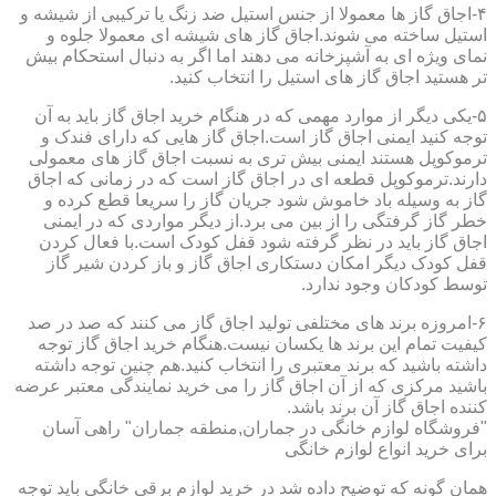
۴-اجاق گاز ها معمولا از جنس استیل ضد زنگ یا ترکیبی از شیشه و
استیل ساخته می شوند.اجاق گاز های شیشه ای معمولا جلوه و
نمای ویژه ای به آشپزخانه می دهند اما اگر به دنبال استحکام بیش
تر هستید اجاق گاز های استیل را انتخاب کنید.
۵-یکی دیگر از موارد مهمی که در هنگام خرید اجاق گاز باید به آن
توجه کنید ایمنی اجاق گاز است.اجاق گاز هایی که دارای فندک و
ترموکوپل هستند ایمنی بیش تری به نسبت اجاق گاز های معمولی
دارند.ترموکوپل قطعه ای در اجاق گاز است که در زمانی که اجاق
گاز به وسیله باد خاموش شود جریان گاز را سریعا قطع کرده و
خطر گاز گرفتگی را از بین می برد.از دیگر مواردی که در ایمنی
اجاق گاز باید در نظر گرفته شود قفل کودک است.با فعال کردن
قفل کودک دیگر امکان دستکاری اجاق گاز و باز کردن شیر گاز
توسط کودکان وجود ندارد.
۶-امروزه برند های مختلفی تولید اجاق گاز می کنند که صد در صد
کیفیت تمام این برند ها یکسان نیست.هنگام خرید اجاق گاز توجه
داشته باشید که برند معتبری را انتخاب کنید.هم چنین توجه داشته
باشید مرکزی که از آن اجاق گاز را می خرید نمایندگی معتبر عرضه
کننده اجاق گاز آن برند باشد.
"فروشگاه لوازم خانگی در جماران,منطقه جماران" راهی آسان
برای خرید انواع لوازم خانگی
همان گونه که توضیح داده شد در خرید لوازم برقی خانگی باید توجه