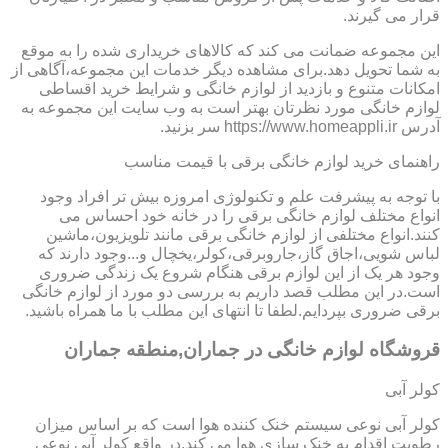
قرار می گیرند.
این مجموعه ضمانت می کند که کالاهای خریداری شده را به موقع
به شما تحویل دهد.برای مشاهده دیگر خدمات این مجموعه،آگاهی از
امکانات متنوع و بازدید از لوازم خانگی و شرایط خرید اقساطی
لوازم خانگی مورد نظرتان بهتر است به وب سایت این مجموعه به
آدرس https://www.homeappli.ir سر بزنید.
راهنمای خرید لوازم خانگی برقی با قیمت مناسب
با توجه به پیشرفت علم و تکنولوژی امروزه بیش تر افراد وجود
انواع مختلف لوازم خانگی برقی را در خانه خود احساس می
کنند.انواع مختلفی از لوازم خانگی برقی مانند تلویزیون،ماشین
لباس شویی،اجاق گاز،جاروبرقی،کولر،یخچال و...وجود دارند که
وجود هر یک از این لوازم برقی هنگام شروع یک زندگی ضروری
است.در این مطلب قصد داریم به بررسی دو مورد از لوازم خانگی
برقی ضروری بپردایم.لطفا تا انتهای این مطلب با ما همراه باشید.
قروشگاه لوازم خانگی در جماران,منطقه جماران
کولر آبی
کولر آبی نوعی سیستم خنک کننده هوا است که بر اساس میزان
رطوبت اقدام به خنک سازی هوا می کند.در واقع کولر آبی نوعی