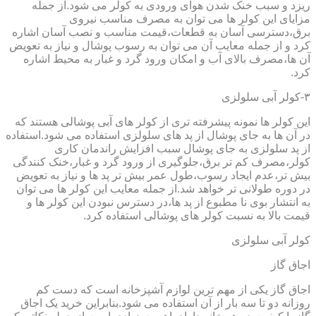
ریزد و سبب خنک شدن هوای ورودی به کولر می شود.از جمله
مزایای این کولر ها می توان به مصرف مناسب نیروی
برق،دسترسی آسان به قطعات،قیمت مناسب و نصب آسان اشاره
کرد و از جمله معایب آن می توان به رسوب پوشال و نیاز به تعویض
آن ها،مصرف بالای آب و امکان ورود گرد و غبار به محیط اشاره
کرد.
۳-کولر آبی سلولزی
این کولر ها نمونه پیشرفته تری از کولر های آبی پوشالی هستند که
در آن ها به جای پوشال از پد های سلولزی استفاده می شود.استفاده
از پد سلولزی به جای پوشال سبب افزایش راندمان کاری
کولر،مصرف کم تر برق،جلوگیری از ورود گرد و غبار،خنک کنندگی
بیش تر،عدم ایجاد رسوب،طول عمر بیش تر پد ها و نیاز به تعویض
در دوره طولانی تر خواهد شد.از جمله معایب این کولر ها می توان
به انتشار بوی نا مطبوع از پد ها،در دسترس نبودن این کولر ها و
قیمت بالا به نسبت کولر های پوشالی استفاده کرد.
کولر آبی سلولزی
اجاق گاز
اجاق گاز یکی از مهم ترین لوازم آشپزخانه است که دست کم
روزانه دو تا سه بار از آن استفاده می شود.بنابراین خرید یک اجاق