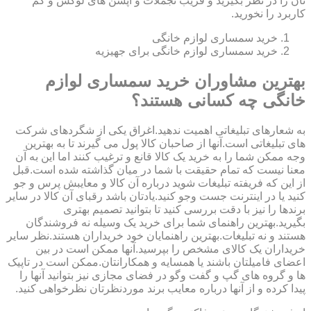
تان را در نظر بگیرید و فریب تجملات و آپشن های لوکس و کم
کاربرد را نخورید.
خرید سمساری لوازم خانگی
خرید سمساری لوازم خانگی برای جهیزیه
بهترین مشاوران خرید سمساری لوازم
خانگی چه کسانی هستند؟
به شعارهای تبلیغاتی اهمیت ندهید.اغراق یکی از شگردهای شرکت
های تبلیغاتی است.آنها از صاحبان کالا پول می گیرند تا به بهترین
وجه ممکن شما را به خرید یک کالا قانع و ترغیب کنند اما این به آن
معنا نیست که تمام حقیقت با شما در میان گذاشته شده است.قبل
از این که فریفته تبلیغات شوید درباره آن کالا و معایبش پرس و جو
کنید یا در اینترنت جست وجو کنید.یادتان باشد رقبای آن کالا در سایر
برندها را نیز با دقت بررسی کنید تا بتوانید تصمیم بهتری
بگیرید.بهترین راهنمای شما برای خرید یک وسیله نه فروشندگان
هستند و نه تبلیغات.بهترین راهنمایان خود خریداران هستند.نظر سایر
خریداران یک کالای مشخص را بپرسید.آنها ممکن است در بین
اعضای فامیلتان باشند یا همسایه و همکارانتان.ممکن است در تاپیک
ها و گروه های گپ و گفت وگو در فضای مجازی نیز بتوانید آنها را
پیدا کرده و از آنها درباره معایب برند موردنظرتان نظرخواهی کنید.