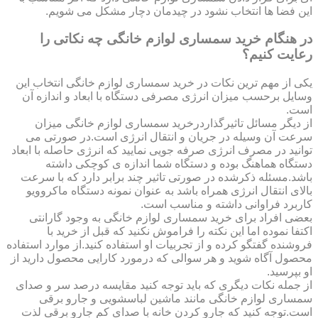
این فضا ها انتخاب نشود در چیدمان دچار مشکل می شویم.
در هنگام خرید سمساری لوازم خانگی چه نکاتی را
رعایت کنیم؟
یکی از مهم ترین نکات در خرید سمساری لوازم خانگی انتخاب این
وسایل برحسب میزان انرژی مصرفی دستگاه با ابعاد و اندازه آن
است.
از دیگر مسائل تاثیرگذاردرخرید سمساری لوازم خانگی میزان
سرعت آن وسیله در جریان و انتقال انرژی است.در صورتی می
توانید در مصرف انرژی صرفه جویی نمایید که انرژی حاصله با ابعاد
دستگاه هماهنگ بوده و دستگاه شما اندازه ی کوچکی داشته
باشد.مسئله ذکرشده در صورتی تاثیر چند برابر دارد که با سرعت
بالای انتقال انرژی همراه باشد به عنوان نمونه دستگاه ماکروویو
کاربرد فراوانی داشته و مناسب است.
بعضی افراد برای خرید سمساری لوازم خانگی به وجود گارانتی
اکتفا نموده اما این نکته را فراموش نکنید که قبل از خرید با
فروشنده گفتگو کرده و از تجربیات او استفاده کنید.از موارد استفاده
محصول آگاه شوید و هر سوالی که درمورد کارایی محصول دارید از
او بپرسید.
از جمله نکات دیگری که باید توجه کنید مقایسه درصد سر و صدای
سمساری لوازم خانگی مانند ماشین لباسشویی و جارو برقی
است.توجه کنید که جارو کردن خانه با صدای کم جارو برقی لذت