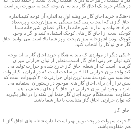
گاز با کیفیت در هر خانه دارای اهمیت زیادی است.از جمله نکاتی که
در هنگام خرید یک اجاق گاز باید به آن توجه کنید به صورت زیر است:
۱-هنگام خرید اجاق گاز در وهله اول به اندازه آن توجه کنید.اندازه
اجاق گازی که انتخاب می کنید بستگی به میزان پخت و پز،تعداد
افراد خانواده و اندازه آشپزخانه دارد.اگر فضای آشپزخانه شما
کوچک است از اجاق گاز های کوچک استفاده کنید و اگر با وجود
کوچک بودن آشپزخانه میزان پخت و پز شما بالا است می توانید اجاق
گاز های تو کار را انتخاب کنید.
۲-یکی دیگر از مواردی که باید به هنگام خرید اجاق گاز به آن توجه
کنید توان حرارتی اجاق گاز است.منظور از توان حرارتی میزان
گرمایی است که از شعله اجاق گاز خارج شده و حرارت تولید می
کند.واحد توان حرارتی BTU بر ساعت است که در ایران با کیلو وات
محاسبه می شود.مناسب ترین توان حرارتی ۲.۰۵ کیلووات است که
بیش تر از آن برای اجاق گاز های موجود در رستوران استفاده می
شود.با وجود این توان حرارتی در اجاق گاز های مختلف با هم
متفاوت است.هنگام خرید اجاق گاز حتما این نکته را در نظر بگیرید
که توان حرارتی اجاق گاز متناسب با نیاز شما باشد.
اجاق گاز
۳-جهت سهولت در پخت و پز بهتر است اندازه شعله های اجاق گاز با
هم متفاوت باشد.