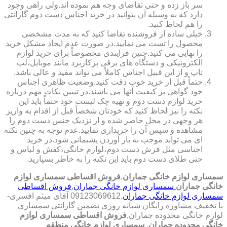
سر باز زده و حتی تقاضای وجه هم نموده اند.ولی راهی وجود
دارد که به وسیله آن بتوانید در خرید اجناس دست دوم گارانتی
را هم لحاظ کنید.
خیلی ساده از فروشنده تقاضا کنید که به مدت مشخصی
محصول را تست می نمایید.در صورت عدم ایجاد مشکل خرید
را نهایی می کنید.چنین فرایندی مخصوصاً برای خرید لوازم
الکترونیکی و دستگاه های برقی پرکاربرد مانند موبایل،لپ
تاپ و از این قبیل اجناس کاملاً می تواند مفید و عالی باشد.
حتماً قبل از خرید خوب دقت کنید.وضعیت ظاهری اجناس
خود گواهی بر کیفیت آنها می باشند.در تبیین نکات مهم درباره
خرید لوازم دست دوم و تهیه چک لیست خود حتماً باید این
نکته را نیز لحاظ کنید که خودتان شخصاً قبل از اقدام به واریز
هر وجهی در محل حاضر شده و از نزدیک جنس دست دوم را
مشاهده و سپس آن را خریداری نمایید.عدم توجه به چنین نکته
ای می تواند موجب به بار آوردن پشیمانی شود.در خرید
اجناسی مثل فرش دست دوم،لوازم خانگی،کفش و لباس و
حتی طلای دست دوم باید این نکته را به خاطر بسپارید.
سمساری لوازم خانگی جماران
,
فروش اقساطی سمساری لوازم
خانگی جماران
سمساری لوازم خانگی جماران
,
فروش اقساطی
سمساری لوازم خانگی جماران
,09123069612 آقای میثم افسری-
با تخفیف مشاوره رایگان شبانه روزی تضمین گارانتی سمساری
لوازم خانگی محدوده جماران,
فروش اقساطی سمساری لوازم
خانگی محدوده جماران
,
سمساری لوازم خانگی منطقه