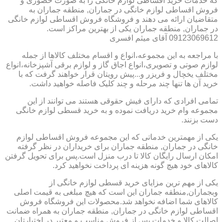
که خدمات خرید اقساطی لوازم خانگی را به صورت حضوری و
فروش اقساطی لوازم خانگی در جماران, منطقه جماران به
متقاضیان ارائه می دهند و فروشگاه فروش اقساطی لوازم خانگی
در جماران, منطقه جماران یکی از بهترین مراکز است.
09123069612 آقای میثم افسری
با مراجعه به این مجموعه،انواع و اقسام مختلف کالاها از جمله
لوازم صوتی و تصویری،انواع اجاق گاز و لوازم برقی آشپزخانه،انواع
مختلف یخچال و فریزر و...پیش رویتان قرار خواهند گرفت که با
خرید آن ها تنها چند مرحله و چند کلیک فاصله خواهید داشت.
تمامی افرادی که دارای فیش حقوقی هستند می توانند از این
مجموعه وام خرید دریافت نموده و به خرید قسطی لوازم خانگی
دست بزنند.
یکی از مهمترین خدماتی که این مجموعه فروش اقساطی لوازم
خانگی در جماران, منطقه جماران برای خریداران در نظر گرفته
امکان ارسال رایگان کالا تا درب منزل است.پس برای تحویل گرفتن
کالاهای خود هیچ گونه هزینه ای پرداخت نخواهید کرد.
یکی از مهم ترین مزایای خرید قسطی لوازم خانگی از
وبجماران,منطقه جماران این است که هیچ مبلغی به قیمت اصلی
کالاهای شما اضافه نخواهد شد.محصولات این فروشگاه فروش
اقساطی لوازم خانگی در جماران, منطقه جماران به همراه ضمانت
اصالت کالا و خدمات پس از فروش مناسب و معتبر در اختیارتان