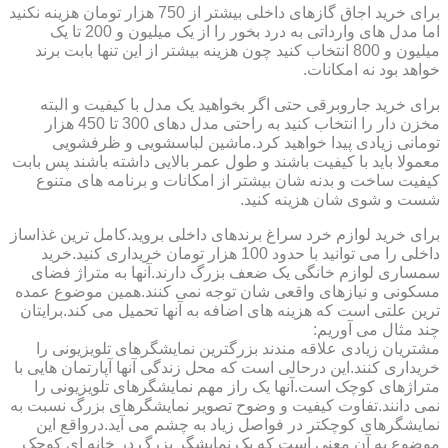
برای خرید اجاق گازهای داخلی بیشتر از 750 هزار تومان هزینه نکنید
اما مدل های وارداتی به درد بخور را از یک میلیون و 200 تا یک
میلیون و 800 انتخاب کنید چون هزینه بیشتر از این تنها بابت برند
خواهد بود نه امکانات.
برای خرید جاروبرقی حتی اگر بخواهید یک مدل با کیفیت و البته
مخزن دار را انتخاب کنید به راحتی مدل دهای 300 تا 450 هزار
تومانی زیادی پیدا خواهید کرد.ماشین لباسشویی و ظرفشویی
معمولا باید با کیفیت باشند و طول عمر بالایی داشته باشند پس بابت
کیفیت ساخت و بدنه شان بیشتر از امکانات و برنامه های متنوع
شست و شوی شان هزینه کنید.
برای خرید لوازم خرد سراغ برندهای داخلی بروید.کامل ترین غذاساز
داخلی را می توانید با حدود 100 هزار تومان خریداری کنید.خرید
سمساری لوازم خانگی یک ضعف بزرگ دارند.آنها به متراژ فضای
مسکونی و نیازهای واقعی شان توجه نمی کنند.همین موضوع عمده
ترین علتی است که هزینه های اضافه به آنها تحمیل می کند.برایتان
چند مثال می آوریم:
مشتریان زیادی علاقه مندند بزرگترین نمایشگرهای تلویزیونی را
خریداری کنند.این درحالی است که محل زندگی آنها آپارتمان هایی با
متراژهای کوچک است.آنها یک راز مهم نمایشگرهای تلویزیونی را
نمی دانند.تفاوت کیفیت و وضوح تصویر نمایشگرهای بزرگ نسبت به
نمایشگرهای کوچکتر در فواصل زیاد به چشم می آید.درواقع این
موضوع به آن معنی است که یک نمایشگر بزرگ در خانه ای کوچک