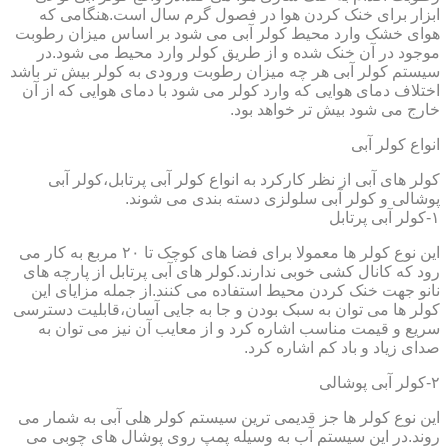
ابزار برای خنک کردن هوا در فصول گرم سال است.هنگامی که
هوای خشک وارد محیط کولر آبی می شود بر اساس میزان رطوبت
موجود در آن خنک شده و از طریق کولر وارد محیط می شود.در
سیستم کولر آبی هر چه میزان رطوبت ورودی به کولر بیش تر باشد
اختلاف دمای هوایی که وارد کولر می شود با دمای هوایی که از آن
خارج می شود بیش تر خواهد بود.
انواع کولر آبی
کولر های آبی از نظر کارکرد به انواع کولر آبی پرتابل،کولر آبی
پوشالی و کولر آبی سلولزی دسته بندی می شوند.
۱-کولر آبی پرتابل
این نوع کولر ها معمولا برای فضا های کوچک تا ۲۰ مربع به کار می
رود که کانال کشی خوبی ندارند.کولر های آبی پرتابل از پارچه های
نانو جهت خنک کردن محیط استفاده می کنند.از جمله مزایای این
کولر ها می توان به سبک بودن و جا به جایی آسان،قابلیت دسترسی
سریع و قیمت مناسب اشاره کرد و از معایب آن نیز می توان به
صدای زیاد و باد کم اشاره کرد.
۲-کولر آبی پوشالی
این نوع کولر ها جز قدیمی ترین سیستم کولر هلی آبی به شمار می
روند.در این سیستم آب به وسیله پمپ روی پوشال های چوبی می