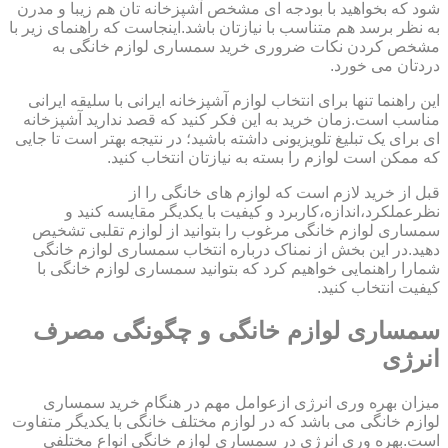
شود که بخواهید با بودجه ای مشخص آشپزخانه تان هم زیبا و مدرن
به نظر برسد هم متناسب با نیازتان باشد.اینجاست که راهنمای زیر با
مشخص کردن نکات ضروری خرید سمساری لوازم خانگی به
دردتان می خورد.
این راهنما تنها برای انتخاب لوازم آشپزخانه ایرانی با سلیقه ایرانی
مناسب است.زمان خرید به این فکر کنید که قصد ندارید آشپزخانه
ای برای یک تبلیغ تلویزیونی داشته باشید؛ در نتیجه بهتر است تا جایی
که ممکن است لوازم را بسته به نیازتان انتخاب کنید.
قبل از خرید لازم است که لوازم های خانگی را از
نظرعملکرد،اندازه،کاربرد و کیفیت با یکدیگر مقایسه کنید و
سمساری لوازم خانگی مرغوب را بتوانید از لوازم تقلبی تشخیص
دهید.در این بخش از نمناک درباره انتخاب سمساری لوازم خانگی
شمارا راهنمایی خواهیم کرد که بتوانید سمساری لوازم خانگی با
کیفیت انتخاب کنید.
سمساری لوازم خانگی و چگونگی مصرف
انرژی
میزان بهره وری انرژی ازعوامل مهم در هنگام خرید سمساری
لوازم خانگی می باشد که در لوازم مختلف خانگی با یکدیگر متفاوت
است.بهره وری انرژی در سمساری لوازم خانگی انواع مختلفی