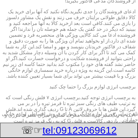
از فروشندگان مدعی فاکتور بگیرید!
ادعای فروشندگان را جدی نگیرید.نگاه نکنید که آنها برای خرید یک
کالا دقایق طولانی برایتان حرف می زنند و نقش یک مشاور دلسوز
را بازی می کنند.کافی است بعد ازخرید کالا به آنها مراجعه کنید و
ببینید که دیگر در حد گفتن یک جمله هم حوصله تان را ندارند! اگر
فروشنده ادعا می کند کالایی ویژگی های منحصربه فرد و تضمین
شده ای دارد،از او بخواهید تمام آن ویژگی ها را به صورت دقیق و
شفاف در فاکتور خریدتان بنویسد و مهر و امضا کند.این کار به شما
کمک می کند تا اگر برای کار کردن با آن وسیله دچار مشکل شدید به
راحتی بتوانید از فروشنده شکایت و درخواست خسارت کنید.اگر او
حاضر نشد گفته های خود را مکتوب کند بدانید حتما کاسه ای زیر نیم
کاسه است.این گزینه به ویژه درباره خرید سمساری لوازم خانگی
بزرگ و با قیمت بیشتر می تواند برای شما بسیار تعیین کننده باشد.
برچسب انرژی لوازم بزرگ را حتما چک کنید
به برچسب انرژی توجه کنید.برچسب انرژی ٧ فلش رنگی است که
به ترتیب طیف های رنگی سبز تیره تا قرمز تیره را در بر می
گیرد.این فلش ها با حروف لاتین A تا G ردیف گذاری شده اند.فلش
تلفن تماس فوری
لوازم خانگی جماران,فروش اقساطی لوازم خانگی
A که به رنگ سبز تیره است معرف کمترین میزان مصرف انرژی و
جماران
بیشترین بازدهی کالاست و فلش G که به رنگ قرمز تیره است
معرف بیشترین میزان مصرف انرژی و کمترین بازدهی است.هرچه
☞☏
tel:09123069612
درجه کیفیت مصرف انرژی وسیله به گزینه A نزدیک تر باشد وسیله