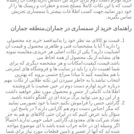
است که با این نکات کاملاً مسلح شده و خطرات و ریسک ها را از
خود دور نمایید.جهت کسب اطلاعات بیشتر با سمساری تجریش
تماس بگیرید.
راهنمای خرید از سمساری در جماران,منطقه جماران
قیمت نو کالای مد نظر خود را بدانیدقصد خرید چه محصولی
را دارید؟ آیا با مشخصات فنی و ظاهری محصول و قیمت آن
آشناییت دارید؟ یکی از نکات اصلی هر خریدی،مقایسه نمونه
های مشابه از یک محصول از همه لحاظ می
باشد.قیمت،کیفیت،امکانات و هر مشخصه دیگری که برای
شما اهمیت دارد را باید در سایت ها و فروشگاه های اینترنتی
با هم مقایسه کنید تا مبادا سراغ جنسی بروید که بهترین
انتخاب نباشد.با به خاطر سپردن این نکته طلایی از نکات مهم
درباره خرید لوازم دست دوم در حین صحبت با فروشنده
اطلاعات کاملی از جنس و محصول مورد نظر خواهید داشت
و از این رو می توانید برگ برنده ای در گفتگو داشته باشید.
گارانتی جنس را فراموش نکنید.حتماً با خود تصورمی نمایید
که مگر اجناس دست دوم هم گارانتی دارند؟ در پاسخ این
سؤال باید عرض کنیم که در ایران حتی کالاهای نو هم به جز
تعداد شرکت های معدودی،گارانتی خیلی خوبی ندارند.احتمالاً
اگر وسیله ای در خانه خراب شده باشد با ای موضوع مواجه
شده اید که آنها از تعمیر و تامین قطعات مورد نیاز برای شما