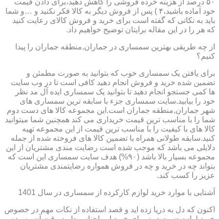
۵۰ درصد از هزینه خرده فروشی را کاهش دهید،برای دادن قیمت
خود آماده باشید،۴ ) پس از فروش دیگر به کالا فکر نکنید و …و شما
باید به نکاتی که گفته است برای خرید و فروش کالای رعایت کنید
که هر را در این مقاله برایتان توضیح خواهیم داد.
از چه طریقی بهترین سمساری در جماران,منطقه جماران را پیدا
کنیم؟
برای یافتن یک سمساری خوب که بتوانید به صورت مطمئن و
تضمین شده خرید و فروش انجام دهید کافی است تا در وب سایت
ها کمی جستجو انجام دهید تا بتوانید یک سمساری ایده آل مد نظر
خود را بیابید.سایت سمساری جزء با سابقه ترین سمساری های
شهر جماران,منطقه جماران است.این مجموعه کالا های دست دوم
شما را با مناسب ترین قیمت خریداری می کند همچنین شما میتوانید
کالا های با کیفیت را با مناسب ترین قیمت از این مجموعه تهیه
کنید.سابقه طولانی همراه با تضمین کالا های فروخته شده از جمله
دلایلی می باشد که موجب شده است رضایت مندی مشتریان از این
مجموعه بسیار بالا باشد (۹۰%) هدف سایت سمساری این است که
بتواند چه در خرید و چه در فروش همواره رضایتمندی مشتریان
عزیز را کسب کند.
آشنایی با موارد خرید لوازم کارکرده از سمساری در سال 1401
اکنون که دل به دریا زده اید و قصد استفاده از نکات مهم در خصوص
خرید لوازم دست دوم برای خرید این اجناس دارید،وقت آن رسیده