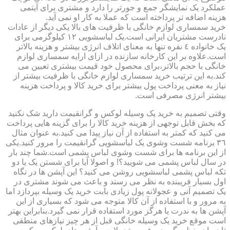
عملکرد یک نمایشگر جمع و جورتر را دارد و مشتری برای آیتمی
هزینه اضافه تر پرداخته است که عملا به کار او نمی آید.
خرید سمساری لوازم خانگی با ظرفیت های بالا یکی دیگر از عادات
نادرست مشتریان ایرانی است.یک لباسشویی ١٢ کیلوگرمی برای
یک خانواده ٤ نفره تنها به معنای اتلاف انرژی بیشتر و هزینه بالاتر
است.علاوه بر این کارخانه سازنده در ازای ارایه سمساری لوازم
خانگی با حجم بالاتر،برای محصول خود قیمت بیشتری تعیین می
کند.به این ترتیب خرید سمساری لوازم خانگی با ظرفیت بیشتر از
نیاز به معنی پرداخت پول بیشتر برای خرید کالا و پرداخت هزینه
بیشتر انرژی مصرفی است.
وقتی تصمیم به خرید یک وسیله لوکس و گرانقیمت دارید شک نکنید
که بخش قابل توجهی از هزینه خرید کالا را برای گزینه هایی پرداخت
می کنید که کمتر به استفاده از آن نیاز پیدا می کنید.به عنوان مثال
٣٦ برنامه شست وشوی یک لباسشویی گرانقیمت را مرور کنید.یکی
از این برنامه ها برای شست وشوی لباس پشمی است.شما چند بار
در سال لباس پشمی می شویید؟! و اصولا آیا برای شستن یک یا دو
تکه لباس پشمی لباسشویی روشن می کنید؟ این آپشن ها در نگاه
اول بسیار فریبنده به نظر می رسند و باعث می شوند مشتری در
یک تصمیم آنی و عجولانه پول زیادی بابت خرید یک وسیله بپردازد اما
به مرور و با استفاده از آن کالا متوجه می شود که بسیاری از این
آپشن ها به ندرت یا هرگز مورد استفاده قرار نمی گیرد.بنابراین بهتر
است موقع خرید یک وسیله خانگی قبل از هر چیز نیازهای منطقی