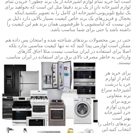
است اما خرید تمام لوازم آشپزخانه از یک برند چطور؟ خریدن تمام
لوازم آشپزخانه تان از یک برند دقیقا مثل این است که بخواهید برای
یک تبلیغ تلویزیونی،آشپزخانه ای کامل را به تصویر بکشید.اینکه
یخچال و فریزرهای یک برند خاص کیفیت بسیار بالایی دارد دلیل بر
این نیست که لباسشویی یا ظرفشویی همان برند هم این کیفیت را
داشته باشد یا حتی برای شما مناسب باشد.
حتی در بین محصولات برندهای شناخته شده و امتحان پس داده هم
ممکن است لوازمی پیدا کنید که نه تنها کیفیت مناسبی ندارد بلکه
اصلا برای استفاده در ایران مناسب نیست.مثلا اجاق گازهای
وارداتی به خاطر مصرف بالای برق برای استفاده در ایران مناسب
نیستند.
برای خرید هر
کدام از لوازم
خرد یا درشت
آشپزخانه سراغ
برند متفاوتی
بروید.برای
خریدن لوازم
خرد آشپزخانه
بهتر است
برندهای داخلی را
انتخاب کنید.این