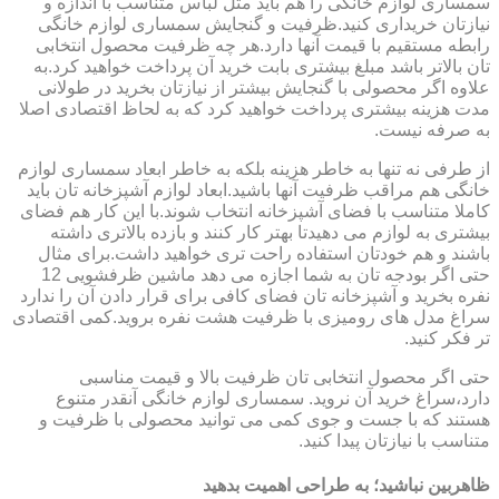
سمساری لوازم خانگی را هم باید مثل لباس متناسب با اندازه و
نیازتان خریداری کنید.ظرفیت و گنجایش سمساری لوازم خانگی
رابطه مستقیم با قیمت آنها دارد.هر چه ظرفیت محصول انتخابی
تان بالاتر باشد مبلغ بیشتری بابت خرید آن پرداخت خواهید کرد.به
علاوه اگر محصولی با گنجایش بیشتر از نیازتان بخرید در طولانی
مدت هزینه بیشتری پرداخت خواهید کرد که به لحاظ اقتصادی اصلا
به صرفه نیست.
از طرفی نه تنها به خاطر هزینه بلکه به خاطر ابعاد سمساری لوازم
خانگی هم مراقب ظرفیت آنها باشید.ابعاد لوازم آشپزخانه تان باید
کاملا متناسب با فضای آشپزخانه انتخاب شوند.با این کار هم فضای
بیشتری به لوازم می دهیدتا بهتر کار کنند و بازده بالاتری داشته
باشند و هم خودتان استفاده راحت تری خواهید داشت.برای مثال
حتی اگر بودجه تان به شما اجازه می دهد ماشین ظرفشویی 12
نفره بخرید و آشپزخانه تان فضای کافی برای قرار دادن آن را ندارد
سراغ مدل های رومیزی با ظرفیت هشت نفره بروید.کمی اقتصادی
تر فکر کنید.
حتی اگر محصول انتخابی تان ظرفیت بالا و قیمت مناسبی
دارد،سراغ خرید آن نروید. سمساری لوازم خانگی آنقدر متنوع
هستند که با جست و جوی کمی می توانید محصولی با ظرفیت و
متناسب با نیازتان پیدا کنید.
ظاهربین نباشید؛ به طراحی اهمیت بدهید