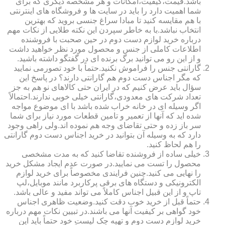
باشد.قیمت،کیفیت،امکانات و هر مشخصه دیگری که برای
شما اهمیت دارد را باید در سایت ها و فروشگاه های اینترنتی
با هم مقایسه کنید تا مبادا سراغ جنسی بروید که بهترین
انتخاب نباشد.با به خاطر سپردن این نکته طلایی از نکات مهم
درباره خرید لوازم دست دوم در حین صحبت با فروشنده
اطلاعات کاملی از جنس و محصول مورد نظر خواهید داشت
و از این رو می توانید برگ برنده ای در گفتگو داشته باشید.
گارانتی جنس را فراموش نکنید.حتماً با خود تصورمی نمایید
که مگر اجناس دست دوم هم گارانتی دارند؟ در پاسخ این
سؤال باید عرض کنیم که در ایران حتی کالاهای نو هم به جز
تعداد شرکت های معدودی،گارانتی خیلی خوبی ندارند.احتمالاً
اگر وسیله ای در خانه خراب شده باشد با ای موضوع مواجه
شده اید که آنها از تعمیر و تامین قطعات مورد نیاز برای شما
سر باز زده و حتی تقاضای وجه هم نموده اند.ولی راهی وجود
دارد که به وسیله آن بتوانید در خرید اجناس دست دوم گارانتی
را هم لحاظ کنید.
خیلی ساده از فروشنده تقاضا کنید که به مدت مشخصی
محصول را تست می نمایید.در صورت عدم ایجاد مشکل خرید
را نهایی می کنید.چنین فرایندی مخصوصاً برای خرید لوازم
الکترونیکی و دستگاه های برقی پرکاربرد مانند موبایل،لپ
تاپ و از این قبیل اجناس کاملاً می تواند مفید و عالی باشد.
حتماً قبل از خرید خوب دقت کنید.وضعیت ظاهری اجناس
خود گواهی بر کیفیت آنها می باشند.در تبیین نکات مهم درباره
خرید لوازم دست دوم و تهیه چک لیست خود حتماً باید این