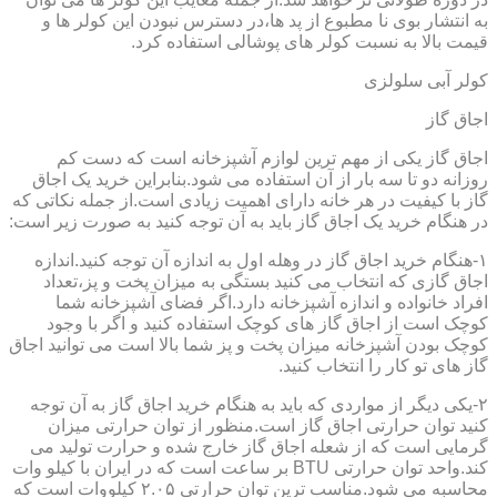
به انتشار بوی نا مطبوع از پد ها،در دسترس نبودن این کولر ها و
قیمت بالا به نسبت کولر های پوشالی استفاده کرد.
کولر آبی سلولزی
اجاق گاز
اجاق گاز یکی از مهم ترین لوازم آشپزخانه است که دست کم
روزانه دو تا سه بار از آن استفاده می شود.بنابراین خرید یک اجاق
گاز با کیفیت در هر خانه دارای اهمیت زیادی است.از جمله نکاتی که
در هنگام خرید یک اجاق گاز باید به آن توجه کنید به صورت زیر است:
۱-هنگام خرید اجاق گاز در وهله اول به اندازه آن توجه کنید.اندازه
اجاق گازی که انتخاب می کنید بستگی به میزان پخت و پز،تعداد
افراد خانواده و اندازه آشپزخانه دارد.اگر فضای آشپزخانه شما
کوچک است از اجاق گاز های کوچک استفاده کنید و اگر با وجود
کوچک بودن آشپزخانه میزان پخت و پز شما بالا است می توانید اجاق
گاز های تو کار را انتخاب کنید.
۲-یکی دیگر از مواردی که باید به هنگام خرید اجاق گاز به آن توجه
کنید توان حرارتی اجاق گاز است.منظور از توان حرارتی میزان
گرمایی است که از شعله اجاق گاز خارج شده و حرارت تولید می
کند.واحد توان حرارتی BTU بر ساعت است که در ایران با کیلو وات
محاسبه می شود.مناسب ترین توان حرارتی ۲.۰۵ کیلووات است که