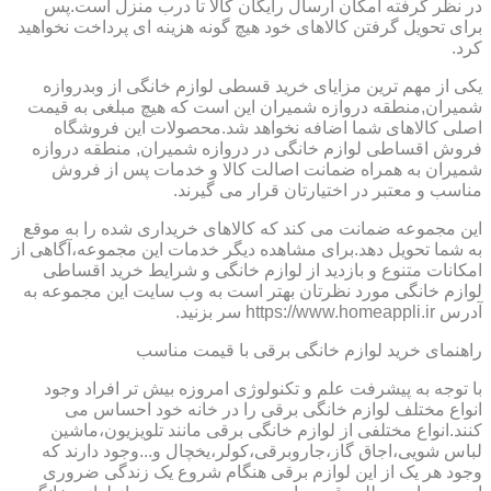
در نظر گرفته امکان ارسال رایگان کالا تا درب منزل است.پس
برای تحویل گرفتن کالاهای خود هیچ گونه هزینه ای پرداخت نخواهید
کرد.
یکی از مهم ترین مزایای خرید قسطی لوازم خانگی از وبدروازه
شمیران,منطقه دروازه شمیران این است که هیچ مبلغی به قیمت
اصلی کالاهای شما اضافه نخواهد شد.محصولات این فروشگاه
فروش اقساطی لوازم خانگی در دروازه شمیران, منطقه دروازه
شمیران به همراه ضمانت اصالت کالا و خدمات پس از فروش
مناسب و معتبر در اختیارتان قرار می گیرند.
این مجموعه ضمانت می کند که کالاهای خریداری شده را به موقع
به شما تحویل دهد.برای مشاهده دیگر خدمات این مجموعه،آگاهی از
امکانات متنوع و بازدید از لوازم خانگی و شرایط خرید اقساطی
لوازم خانگی مورد نظرتان بهتر است به وب سایت این مجموعه به
آدرس https://www.homeappli.ir سر بزنید.
راهنمای خرید لوازم خانگی برقی با قیمت مناسب
با توجه به پیشرفت علم و تکنولوژی امروزه بیش تر افراد وجود
انواع مختلف لوازم خانگی برقی را در خانه خود احساس می
کنند.انواع مختلفی از لوازم خانگی برقی مانند تلویزیون،ماشین
لباس شویی،اجاق گاز،جاروبرقی،کولر،یخچال و...وجود دارند که
وجود هر یک از این لوازم برقی هنگام شروع یک زندگی ضروری