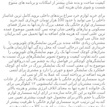
کیفیت ساخت و بدنه شان بیشتر از امکانات و برنامه های متنوع
شست و شوی شان هزینه کنید.
برای خرید لوازم خرد سراغ برندهای داخلی بروید.کامل ترین غذاساز
داخلی را می توانید با حدود 100 هزار تومان خریداری کنید.خرید
سمساری لوازم خانگی یک ضعف بزرگ دارند.آنها به متراژ فضای
مسکونی و نیازهای واقعی شان توجه نمی کنند.همین موضوع عمده
ترین علتی است که هزینه های اضافه به آنها تحمیل می کند.برایتان
چند مثال می آوریم:
مشتریان زیادی علاقه مندند بزرگترین نمایشگرهای تلویزیونی را
خریداری کنند.این درحالی است که محل زندگی آنها آپارتمان هایی با
متراژهای کوچک است.آنها یک راز مهم نمایشگرهای تلویزیونی را
نمی دانند.تفاوت کیفیت و وضوح تصویر نمایشگرهای بزرگ نسبت به
نمایشگرهای کوچکتر در فواصل زیاد به چشم می آید.درواقع این
موضوع به آن معنی است که یک نمایشگر بزرگ در خانه ای کوچک
عملکرد یک نمایشگر جمع و جورتر را دارد و مشتری برای آیتمی
هزینه اضافه تر پرداخته است که عملا به کار او نمی آید.
خرید سمساری لوازم خانگی با ظرفیت های بالا یکی دیگر از عادات
نادرست مشتریان ایرانی است.یک لباسشویی ١٢ کیلوگرمی برای
یک خانواده ٤ نفره تنها به معنای اتلاف انرژی بیشتر و هزینه بالاتر
است.علاوه بر این کارخانه سازنده در ازای ارایه سمساری لوازم
خانگی با حجم بالاتر،برای محصول خود قیمت بیشتری تعیین می
کند.به این ترتیب خرید سمساری لوازم خانگی با ظرفیت بیشتر از
نیاز به معنی پرداخت پول بیشتر برای خرید کالا و پرداخت هزینه