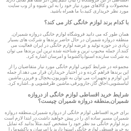
محصولات و کالاهای مورد نیاز خود را به این شیوه و از وب سایت
مورد نظر خریداری کنید،با ما همراه باشید.
با کدام برند لوازم خانگی کار می کند؟
همان طور که می دانید فروشگاه لوازم خانگی دروازه شمیران,
منطقه دروازه شمیران در حال حاضر برندها و شرکت های بسیار
زیادی در حوزه تولید و عرضه لوازم خانگی در ایران فعالیت می
کنند.از جمله محبوب ترین و شناخته شده ترین این برندها می توان
به شرکت سازنده اسنوا،پاکشوما و امرسان اشاره کرد.
مجموعه در شرایط کنونی لوازم خانگی مورد نیاز متقاضیان را از
این برندها فراهم کرده و در اختیار خریداران قرار می دهد.از جمله
این لوازم و تجهیزات می توان به تلویزیون،یخچال و فریزر،ماشین
لباسشویی،اجاق گاز،جاروبرقی،ماشین ظرفشویی و...اشاره کرد.
شرایط خرید اقساطی لوازم خانگی از دروازه
شمیران,منطقه دروازه شمیران چیست؟
برای خرید اقساطی لوازم خانگی از دروازه شمیران,منطقه دروازه
شمیران مسیر ساده ای را در پیش خواهید داشت.در ابتدا لازم است
برند لوازم خانگی مد نظر خود را مشخص کنید.مثلاً بدانید که تمایل
به خرید قسطی لوازم خانگی اسنوا دارید یا امرسان و پاکشوما را