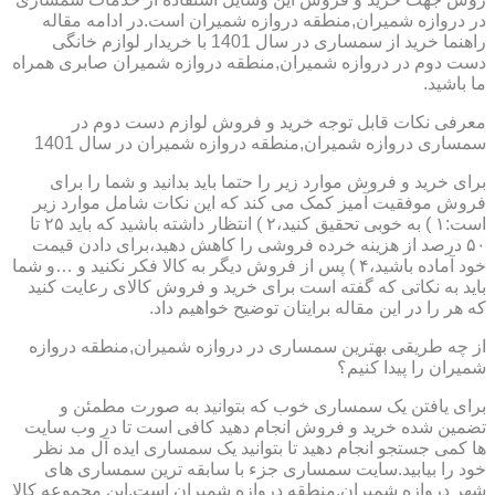
در دروازه شمیران,منطقه دروازه شمیران است.در ادامه مقاله
راهنما خرید از سمساری در سال 1401 با خریدار لوازم خانگی
دست دوم در دروازه شمیران,منطقه دروازه شمیران صابری همراه
ما باشید.
معرفی نکات قابل توجه خرید و فروش لوازم دست دوم در
سمساری دروازه شمیران,منطقه دروازه شمیران در سال 1401
برای خرید و فروش موارد زیر را حتما باید بدانید و شما را برای
فروش موفقیت آمیز کمک می کند که این نکات شامل موارد زیر
است:۱ ) به خوبی تحقیق کنید،۲ ) انتظار داشته باشید که باید ۲۵ تا
۵۰ درصد از هزینه خرده فروشی را کاهش دهید،برای دادن قیمت
خود آماده باشید،۴ ) پس از فروش دیگر به کالا فکر نکنید و …و شما
باید به نکاتی که گفته است برای خرید و فروش کالای رعایت کنید
که هر را در این مقاله برایتان توضیح خواهیم داد.
از چه طریقی بهترین سمساری در دروازه شمیران,منطقه دروازه
شمیران را پیدا کنیم؟
برای یافتن یک سمساری خوب که بتوانید به صورت مطمئن و
تضمین شده خرید و فروش انجام دهید کافی است تا در وب سایت
ها کمی جستجو انجام دهید تا بتوانید یک سمساری ایده آل مد نظر
خود را بیابید.سایت سمساری جزء با سابقه ترین سمساری های
شهر دروازه شمیران,منطقه دروازه شمیران است.این مجموعه کالا