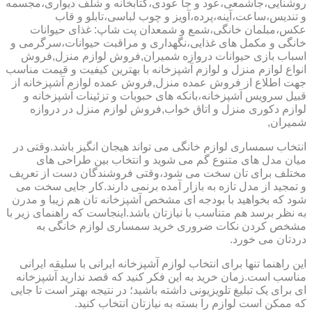
روشنایی،جاشمعی،عود و جا عودی،کتابخانه و شلف دیواری،مجسمه
و تندیس،ساعت،آینه،پرده،آویز و چوب لباسی،تابلو و قاب
عکس،مبلمان خانگی،شمع و شمعدان پت شاپ: غذای حیوانات
خانگی و مکمل های غذایی،نگهداری و مراقبت حیوانات،سرگرمی و
اسباب بازی حیوانات دروازه شمیران,فروش لوازم منزل,فروش
انواع لوازم منزل و لوازم آشپزخانه با بهترین کیفیت و قیمت مناسب
جهت اطلاع از فروش عمده منزل,فروش عمده لوازم آشپزخانه از
قبیل سرویس آشپزخانه،بانکه های حبوبات و تزئینات آشپزخانه و
لوازم دکوری منزل و اتاق خواب,فروش لوازم منزل در دروازه
شمیران,
انتخاب سمساری لوازم خانگی می تواند هیجان انگیز باشد.وقتی در
میان مدل های متنوع گم می شوید و انتخاب بین طراحی های
مختلف برای تان سخت می شود،وقتی فروشندگان دست از تعریف
و تمجید از مدل تازه به بازار آمده برنمی دارند.کار جایی سخت می
شود که بخواهید با بودجه ای مشخص آشپزخانه تان هم زیبا و مدرن
به نظر برسد هم متناسب با نیازتان باشد.اینجاست که راهنمای زیر با
مشخص کردن نکات ضروری خرید سمساری لوازم خانگی به
دردتان می خورد.
این راهنما تنها برای انتخاب لوازم آشپزخانه ایرانی با سلیقه ایرانی
مناسب است.زمان خرید به این فکر کنید که قصد ندارید آشپزخانه
ای برای یک تبلیغ تلویزیونی داشته باشید؛ در نتیجه بهتر است تا جایی
که ممکن است لوازم را بسته به نیازتان انتخاب کنید.