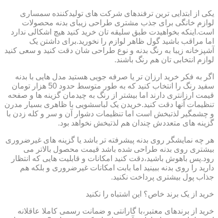
یکی از ابتدایی ترین ترفندهای شرکت های تولیدکننده سمساری
لوازم خانگی برای جذب مشتری طراحی زیبای بدنه محصولات
است.اینکه بخواهیدت طبق سلیقه تان خرید کنید هیچ اشکالی ندارد
اما مراقب باشید گول ظاهر لوازم را نخورید.برای داشتن یک
آشپزخانه زیبا به رنگ بدنه و نوع طراحی شان دقت کنید و سعی کنید
لوازم انتخابی تان هم رنگ باشند.
اگر به فکر خرید ارزان تر یا صرفه جویی هستید مدل هایی با بدنه
سفید رنگ را انتخاب کنید که به طور متوسط حدود 50 هزار تومان
قیمت ارزانتری دارند اما بیشتر از رنگ به چیدمان گزینه ها و صفحه
تنظیمات آنها دقت کنید.خریدن یک لباسشویی با ظاهری بسیار مدرن
و چشمگیر لذتبخش است اما تنظیمات دشوار آن و سر و کله زدن با
گزینه های متعددش چندان هم لذتبخش نخواهد بود.
هر چه نمایشگر روی بدنه پیشرفته تر باشد یا گزینه های غیرضروری
بیشتری روی بدنه طراحی شده باشد قیمت محصول بالاتر می
رود.پس باهوش باشید،دقت کنید امکانات و قابلیت هایی که انتظار
دارید را روی بدنه ببینید اما بابت امکانات غیرضروری و بلکه هم
جذاب پول بیشتری پرداخت نکنید.
خرید از یک برند خاص؟ این اشتباه را نکنید
خرید از برندهای معتبر،با گارانتی و ضمانت رسمی کاملا عاقلانه