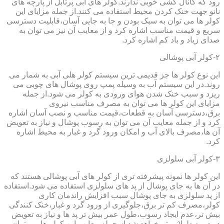
رود که کانال کشی خوبی ندارند.کولر های آبی پرتابل از پارچه های
نانو جهت خنک کردن محیط استفاده می کنند.از جمله مزایای این
کولر ها می توان به سبک بودن و جا به جایی آسان،قابلیت دسترسی
سریع و قیمت مناسب اشاره کرد و از معایب آن نیز می توان به
صدای زیاد و باد کم اشاره کرد.
۲-کولر آبی پوشالی
این نوع کولر ها جز قدیمی ترین سیستم کولر هلی آبی به شمار می
روند.در این سیستم آب به وسیله پمپ روی پوشال های چوبی می
ریزد و سبب خنک شدن هوای ورودی به کولر می شود.از جمله
مزایای این کولر ها می توان به مصرف مناسب نیروی
برق،دسترسی آسان به قطعات،قیمت مناسب و نصب آسان اشاره
کرد و از جمله معایب آن می توان به رسوب پوشال و نیاز به تعویض
آن ها،مصرف بالای آب و امکان ورود گرد و غبار به محیط اشاره
کرد.
۳-کولر آبی سلولزی
این کولر ها نمونه پیشرفته تری از کولر های آبی پوشالی هستند که
در آن ها به جای پوشال از پد های سلولزی استفاده می شود.استفاده
از پد سلولزی به جای پوشال سبب افزایش راندمان کاری
کولر،مصرف کم تر برق،جلوگیری از ورود گرد و غبار،خنک کنندگی
بیش تر،عدم ایجاد رسوب،طول عمر بیش تر پد ها و نیاز به تعویض
در دوره طولانی تر خواهد شد.از جمله معایب این کولر ها می توان