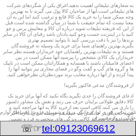
به شعارهای تبلیغاتی اهمیت ندهید.اغراق یکی از شگردهای شرکت
های تبلیغاتی است.آنها از صاحبان کالا پول می گیرند تا به بهترین
وجه ممکن شما را به خرید یک کالا قانع و ترغیب کنند اما این به آن
معنا نیست که تمام حقیقت با شما در میان گذاشته شده است.قبل
از این که فریفته تبلیغات شوید درباره آن کالا و معایبش پرس و جو
کنید یا در اینترنت جست وجو کنید.یادتان باشد رقبای آن کالا در سایر
برندها را نیز با دقت بررسی کنید تا بتوانید تصمیم بهتری
بگیرید.بهترین راهنمای شما برای خرید یک وسیله نه فروشندگان
هستند و نه تبلیغات.بهترین راهنمایان خود خریداران هستند.نظر سایر
خریداران یک کالای مشخص را بپرسید.آنها ممکن است در بین
اعضای فامیلتان باشند یا همسایه و همکارانتان.ممکن است در تاپیک
ها و گروه های گپ و گفت وگو در فضای مجازی نیز بتوانید آنها را
پیدا کرده و از آنها درباره معایب برند موردنظرتان نظرخواهی کنید.
از فروشندگان مدعی فاکتور بگیرید!
ادعای فروشندگان را جدی نگیرید.نگاه نکنید که آنها برای خرید یک
کالا دقایق طولانی برایتان حرف می زنند و نقش یک مشاور دلسوز
را بازی می کنند.کافی است بعد ازخرید کالا به آنها مراجعه کنید و
تلفن تماس فوری
لوازم خانگی دروازه شمیران,فروش اقساطی لوازم
ببینید که دیگر در حد گفتن یک جمله هم حوصله تان را ندارند! اگر
خانگی دروازه شمیران
فروشنده ادعا می کند کالایی ویژگی های منحصربه فرد و تضمین
شده ای دارد،از او بخواهید تمام آن ویژگی ها را به صورت دقیق و
☞☏
tel:09123069612
شفاف در فاکتور خریدتان بنویسد و مهر و امضا کند.این کار به شما