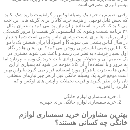
بیشتر انرژی مصرفی است.
وقتی تصمیم به خرید یک وسیله لوکس و گرانقیمت دارید شک نکنید
که بخش قابل توجهی از هزینه خرید کالا را برای گزینه هایی پرداخت
می کنید که کمتر به استفاده از آن نیاز پیدا می کنید.به عنوان مثال
٣٦ برنامه شست وشوی یک لباسشویی گرانقیمت را مرور کنید.یکی
از این برنامه ها برای شست وشوی لباس پشمی است.شما چند بار
در سال لباس پشمی می شویید؟! و اصولا آیا برای شستن یک یا دو
تکه لباس پشمی لباسشویی روشن می کنید؟ این آپشن ها در نگاه
اول بسیار فریبنده به نظر می رسند و باعث می شوند مشتری در
یک تصمیم آنی و عجولانه پول زیادی بابت خرید یک وسیله بپردازد اما
به مرور و با استفاده از آن کالا متوجه می شود که بسیاری از این
آپشن ها به ندرت یا هرگز مورد استفاده قرار نمی گیرد.بنابراین بهتر
است موقع خرید یک وسیله خانگی قبل از هر چیز نیازهای منطقی
تان را در نظر بگیرید و فریب تجملات و آپشن های لوکس و کم
کاربرد را نخورید.
خرید سمساری لوازم خانگی
خرید سمساری لوازم خانگی برای جهیزیه
بهترین مشاوران خرید سمساری لوازم
خانگی چه کسانی هستند؟