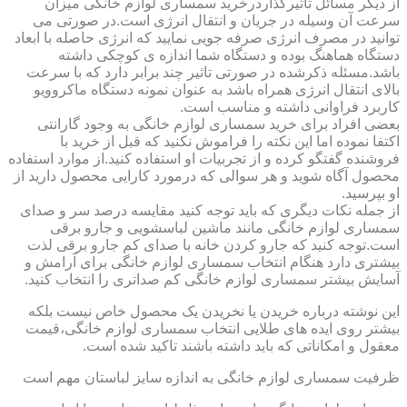
از دیگر مسائل تاثیرگذاردرخرید سمساری لوازم خانگی میزان
سرعت آن وسیله در جریان و انتقال انرژی است.در صورتی می
توانید در مصرف انرژی صرفه جویی نمایید که انرژی حاصله با ابعاد
دستگاه هماهنگ بوده و دستگاه شما اندازه ی کوچکی داشته
باشد.مسئله ذکرشده در صورتی تاثیر چند برابر دارد که با سرعت
بالای انتقال انرژی همراه باشد به عنوان نمونه دستگاه ماکروویو
کاربرد فراوانی داشته و مناسب است.
بعضی افراد برای خرید سمساری لوازم خانگی به وجود گارانتی
اکتفا نموده اما این نکته را فراموش نکنید که قبل از خرید با
فروشنده گفتگو کرده و از تجربیات او استفاده کنید.از موارد استفاده
محصول آگاه شوید و هر سوالی که درمورد کارایی محصول دارید از
او بپرسید.
از جمله نکات دیگری که باید توجه کنید مقایسه درصد سر و صدای
سمساری لوازم خانگی مانند ماشین لباسشویی و جارو برقی
است.توجه کنید که جارو کردن خانه با صدای کم جارو برقی لذت
بیشتری دارد هنگام انتخاب سمساری لوازم خانگی برای آرامش و
آسایش بیشتر سمساری لوازم خانگی کم صداتری را انتخاب کنید.
این نوشته درباره خریدن یا نخریدن یک محصول خاص نیست بلکه
بیشتر روی ایده های طلایی انتخاب سمساری لوازم خانگی،قیمت
معقول و امکاناتی که باید داشته باشند تاکید شده است.
ظرفیت سمساری لوازم خانگی به اندازه سایز لباستان مهم است