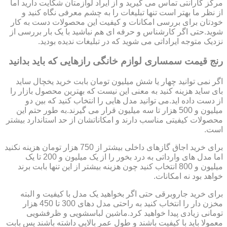
مرکز گارانتی تماس می گیرید و از ایراد لوازمتان شکایت دارید اما
از نظر ما بهتر است تنها تبلیغات را به چشم معرفی نگاه کنید و
خودتان برای بررسی امکانات و کیفیت این محصولات دست به کار
شوید.حتی اگر کارشناس و حرفه ای هم نباشید با یک بار بررسی از
نزدیک متوجه ایراداتی می شوید که در تبلیغات ندیده بودید.
رنج قیمت سمساری لوازم خانگی رازهایی که باید بدانید
اگر نمی توانید چهار یا شش میلیون تومان بابت خرید یخچال ساید
بای ساید هزینه کنید به معنی این نیست که بهترین محصول بازار را
از دست داده اید.می توانید مدل هایی را انتخاب کنید که بین دو
میلیون و 500 هزار تا سه میلیون قرار می گیرند.به طور حتم این
محصولات کیفیتی مناسب دارند و امکاناتشان از حد استاندارد بیشتر
است.
برای خرید اجاق گازهای داخلی بیشتر از 750 هزار تومان هزینه نکنید
اما مدل های وارداتی به درد بخور را از یک میلیون و 200 تا یک
میلیون و 800 انتخاب کنید چون هزینه بیشتر از این تنها بابت برند
خواهد بود نه امکانات.
برای خرید جاروبرقی حتی اگر بخواهید یک مدل با کیفیت و البته
مخزن دار را انتخاب کنید به راحتی مدل دهای 300 تا 450 هزار
تومانی زیادی پیدا خواهید کرد.ماشین لباسشویی و ظرفشویی
معمولا باید با کیفیت باشند و طول عمر بالایی داشته باشند پس بابت