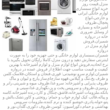
منزل,قیمت روز
خرید انواع سمساری
لوازم خانگی ایرانی
و خارجی،انواع
یخچال،ظروف
آشپزخانه و بسیاری
از وسایل ضروری
خانه در دروازه
شمیران,فروش
لوازم منزل در
دروازه
شمیران,سمساری لوازم خانگی و حتی جهزیه خود را به صورت
اینترنتی سفارش دهید و درون منزل،کاملا رایگان تحویل بگیرید با
نرخ اتحادیه,فروش انواع لوازم منزل و لوازم آشپزخانه با بهترین
کیفیت و قیمت مناسب جهت اطلاع از فروش عمده در دروازه
شمیران,لوازم سرو نوشیدنی: قوری،فنجان و استکان،فلاسک،کلمن
و ظرف یخ،تنگ و گیلاس،قهوه سازچای‌ساز،پارچ و لیوان و ماگ
ظروف پذیرایی و آشپزخانه: سرو غذا،ظروف میوه و شیرینی،رانر و
رومیزی،ظروف و سرویس پخت و پز،نگهداری غذا،سینی و
بانکه،ملزومات آشپزخانه،قاشق،چنگال و کارد،رنده آشپزخانه،کاسه
و پیاله،قالب کیک لوازم خواب و حمام: روتختی و کاور،تشک،بالش و
پتو،حوله،پادری،خوشبو کننده و نرم کننده،ملزومات سرویس
بهداشتی و حمام.دکوراسیون: کوسن،ظروف دکوری،گلدان،نور و