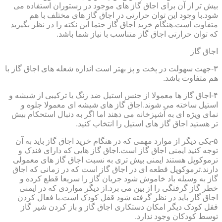
بیش تر از آن برای اجاق گاز های موجود در رستوران استفاده می
شود.با وجود این توان حرارتی در اجاق گاز های مختلف با هم
متفاوت است.هنگام خرید اجاق گاز حتما این نکته را در نظر بگیرید
که توان حرارتی اجاق گاز متناسب با نیاز شما باشد.
اجاق گاز
۳-جهت سهولت در پخت و پز بهتر است اندازه شعله های اجاق گاز با
هم متفاوت باشد.
۴-اجاق گاز ها معمولا از جنس استیل ضد زنگ یا ترکیبی از شیشه و
استیل ساخته می شوند.اجاق گاز های شیشه ای معمولا جلوه و
نمای ویژه ای به آشپزخانه می دهند اما اگر به دنبال استحکام بیش
تر هستید اجاق گاز های استیل را انتخاب کنید.
۵-یکی دیگر از موارد مهمی که در هنگام خرید اجاق گاز باید به آن
توجه کنید ایمنی اجاق گاز است.اجاق گاز هایی که دارای فندک و
ترموکوپل هستند ایمنی بیش تری به نسبت اجاق گاز های معمولی
دارند.ترموکوپل قطعه ای در اجاق گاز است که در زمانی که اجاق
گاز به وسیله باد خاموش شود جریان گاز را سریعا قطع کرده و
خطر گاز گرفتگی را از بین می برد.از دیگر مواردی که در ایمنی
اجاق گاز باید در نظر گرفته شود قفل کودک است.با فعال کردن
قفل کودک دیگر امکان دستکاری اجاق گاز و باز کردن شیر گاز
توسط کودکان وجود ندارد.