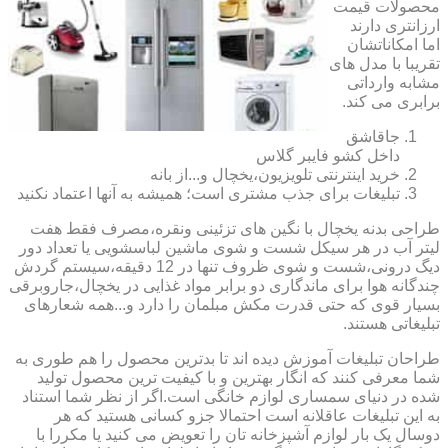
محصولات قیمت
ارزانتری دارند
اما امکاناتشان
تقریبا با مدل های
مشابه وارداتی
برابری می کند.
جاقاشق
داخل کشو فایبر گلاس
خرید اینترنتی تلویزیون،یخچال و...از بانه
تبلیغات برای جذب مشتری است؛ همیشه به آنها اعتماد نکنید
طراحی بدنه یخچال با نگین های تزئینی ونقره،مصرف فقط هفت
لیتر آب در هر سیکل شست و شوی ماشین لباسشویی یا تعداد دور
دیگ درونی،شست و شوی ظروف تنها در 12 دقیقه،سیستم گردش
چندگانه هوا برای ماندگاری دو برابر مواد غذایی در یخچال،جاروبرقی
بسیار قوی که حتی قدرت مکش مبلمان را دارد و...همه شعارهای
تبلیغاتی هستند.
طراحان تبلیغات آموزش دیده اند تا بدترین محصول را هم طوری به
شما معرفی کنند که انگار بهترین و با کیفیت ترین محصول تولید
شده در دنیای سمساری لوازم خانگی است.اگر از نظر شما استناد
به این تبلیغات عاقلانه است احتمالا جزو کسانی هستید که هر
دوسال یک بار لوازم آشپزخانه تان را تعویض می کنید یا مکررا با