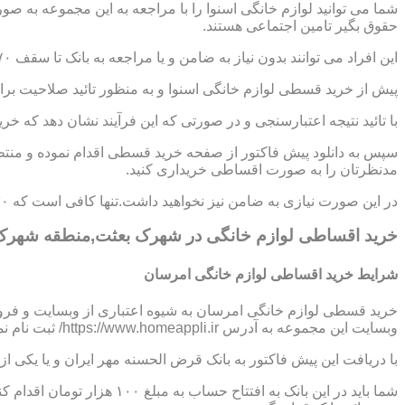
شما می توانید لوازم خانگی اسنوا را با مراجعه به این مجموعه به ص
حقوق بگیر تامین اجتماعی هستند.
این افراد می توانند بدون نیاز به ضامن و یا مراجعه به بانک تا سقف ۷۰ میلیون تومان اعتبار دریافت نموده و اقساط خود را به صورت ۶ تا ۱۲ ماهه پرداخت نمایند.
پیش از خرید قسطی لوازم خانگی اسنوا و به منظور تائید صلاحیت برای
با تائید نتیجه اعتبارسنجی و در صورتی که این فرآیند نشان دهد که خر
سپس به دانلود پیش فاکتور از صفحه خرید قسطی اقدام نموده و منتظر
مدنظرتان را به صورت اقساطی خریداری کنید.
در این صورت نیازی به ضامن نیز نخواهید داشت.تنها کافی است که ۳۰ درصد از مبلغ کل کالا را به صورت پیش پرداخت،پرداخت نموده و مابقی مبلغ را در اقساط ؟،؟؟ و یا ؟؟ ماهه بپردازید.
خرید اقساطی لوازم خانگی در شهرک بعثت,منطقه شهرک
شرایط خرید اقساطی لوازم خانگی امرسان
خرید قسطی لوازم خانگی امرسان به شیوه اعتباری از وبسایت و فرو
وبسایت این مجموعه به آدرس https://www.homeappli.ir/ ثبت نام نمایید و یک پیش فاکتور دریافت کنید.
با دریافت این پیش فاکتور به بانک قرض الحسنه مهر ایران و یا یکی
شما باید در این بانک به افتتاح