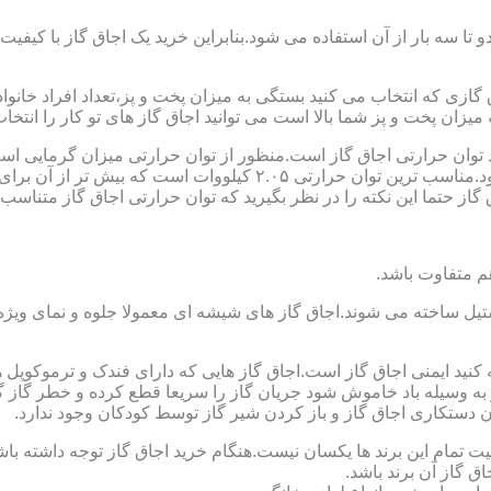
تا سه بار از آن استفاده می شود.بنابراین خرید یک اجاق گاز با کیفیت
اجاق گازی که انتخاب می کنید بستگی به میزان پخت و پز،تعداد افراد خان
یزان پخت و پز شما بالا است می توانید اجاق گاز های تو کار را انتخاب
کنید توان حرارتی اجاق گاز است.منظور از توان حرارتی میزان گرمایی ا
حرارتی BTU بر ساعت است که در ایران با کیلو وات محاسبه می شود.منا
 حتما این نکته را در نظر بگیرید که توان حرارتی اجاق گاز متناسب با
ستیل ساخته می شوند.اجاق گاز های شیشه ای معمولا جلوه و نمای ویژه ا
وجه کنید ایمنی اجاق گاز است.اجاق گاز هایی که دارای فندک و ترموکوپ
ه وسیله باد خاموش شود جریان گاز را سریعا قطع کرده و خطر گاز گرفت
دستکاری اجاق گاز و باز کردن شیر گاز توسط کودکان وجود ندارد.
یت تمام این برند ها یکسان نیست.هنگام خرید اجاق گاز توجه داشته باشی
ق گاز آن برند باشد.