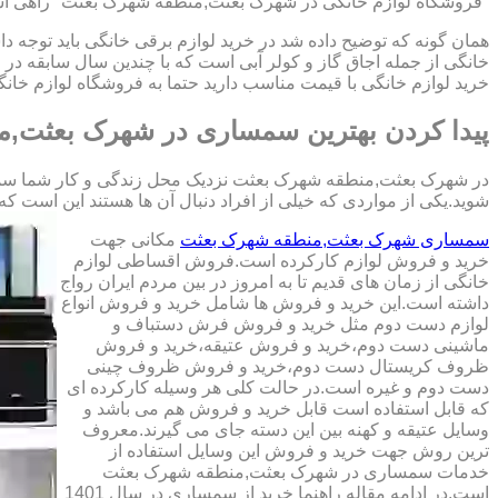
"فروشگاه لوازم خانگی در شهرک بعثت,منطقه شهرک بعثت" راهی آسان
همان گونه که توضیح داده شد در خرید لوازم برقی خانگی باید توجه 
خانگی از جمله اجاق گاز و کولر آبی است که با چندین سال سابق
خرید لوازم خانگی با قیمت مناسب دارید حتما به فروشگاه لوازم خا
پیدا کردن بهترین سمساری در شهرک بعثت,
در شهرک بعثت,منطقه شهرک بعثت نزدیک محل زندگی و کار شما سمسار
شوید.یکی از مواردی که خیلی از افراد دنبال آن ها هستند این است که کالای دست دوم
سمساری شهرک بعثت,منطقه شهرک بعثت
مکانی جهت
خرید و فروش لوازم کارکرده است.فروش اقساطی لوازم
خانگی از زمان های قدیم تا به امروز در بین مردم ایران رواج
داشته است.این خرید و فروش ها شامل خرید و فروش انواع
لوازم دست دوم مثل خرید و فروش فرش دستباف و
ماشینی دست دوم،خرید و فروش عتیقه،خرید و فروش
ظروف کریستال دست دوم،خرید و فروش ظروف چینی
دست دوم و غیره است.در حالت کلی هر وسیله کارکرده ای
که قابل استفاده است قابل خرید و فروش هم می باشد و
وسایل عتیقه و کهنه بین این دسته جای می گیرند.معروف
ترین روش جهت خرید و فروش این وسایل استفاده از
خدمات سمساری در شهرک بعثت,منطقه شهرک بعثت
است.در ادامه مقاله راهنما خرید از سمساری در سال 1401