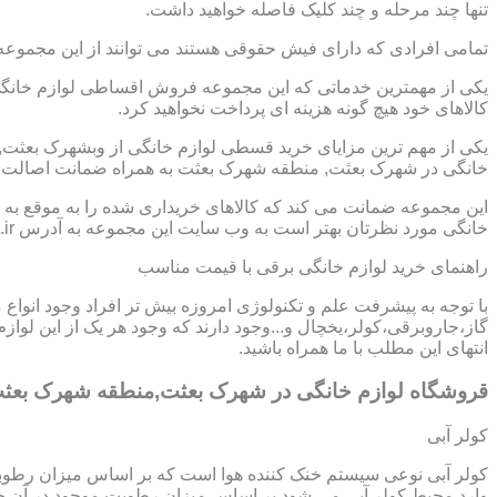
تنها چند مرحله و چند کلیک فاصله خواهید داشت.
تمامی افرادی که دارای فیش حقوقی هستند می توانند از این مجموعه
یکی از مهمترین خدماتی که این مجموعه فروش اقساطی لوازم خانگی
کالاهای خود هیچ گونه هزینه ای پرداخت نخواهید کرد.
یکی از مهم ترین مزایای خرید قسطی لوازم خانگی از وبشهرک بعثت
خانگی در شهرک بعثت, منطقه شهرک بعثت به همراه ضمانت اصالت کال
این مجموعه ضمانت می کند که کالاهای خریداری شده را به موقع به ش
خانگی مورد نظرتان بهتر است به وب سایت این مجموعه به آدرس https://www.homeappli.ir سر بزنید.
راهنمای خرید لوازم خانگی برقی با قیمت مناسب
با توجه به پیشرفت علم و تکنولوژی امروزه بیش تر افراد وجود انواع
گاز،جاروبرقی،کولر،یخچال و...وجود دارند که وجود هر یک از این لو
انتهای این مطلب با ما همراه باشید.
قروشگاه لوازم خانگی در شهرک بعثت,منطقه شهرک بعث
کولر آبی
کولر آبی نوعی سیستم خنک کننده هوا است که بر اساس میزان رطوب
وارد محیط کولر آبی می شود بر اساس میزان رطوبت موجود در آن خن