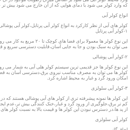
که وارد کولر می شود با دمای هوایی که از آن خارج می شود بیش تر خ
انواع کولر آبی
کولر های آبی از نظر کارکرد به انواع کولر آبی پرتابل،کولر آبی پوشا
۱-کولر آبی پرتابل
این نوع کولر ها معمولا ب
می توان به سبک بودن و جا به جایی آسان،قابلیت دسترسی سریع و قیم
۲-کولر آبی پوشالی
این نوع کولر ها جز قدیمی ترین سیستم کولر هلی آبی به شمار می ر
کولر ها می توان به مصرف مناسب نیروی برق،دسترسی آسان به قطعا
امکان ورود گرد و غبار به محیط اشاره کرد.
۳-کولر آبی سلولزی
این کولر ها نمونه پیشرفته تری از کولر های آبی پوشالی هستند که 
کم تر برق،جلوگیری از ورود گرد و غبار،خنک کنندگی بیش تر،عدم ایجا
از پد ها،در دسترس نبودن این کولر ها و قیمت بالا به نسبت کولر های 
کولر آبی سلولزی
اجاق گاز