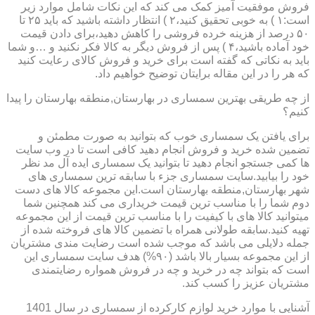
فروش موفقیت آمیز کمک می کند که این نکات شامل موارد زیر
است:۱ ) به خوبی تحقیق کنید،۲ ) انتظار داشته باشید که باید ۲۵ تا
۵۰ درصد از هزینه خرده فروشی را کاهش دهید،برای دادن قیمت
خود آماده باشید،۴ ) پس از فروش دیگر به کالا فکر نکنید و …و شما
باید به نکاتی که گفته است برای خرید و فروش کالای رعایت کنید
که هر را در این مقاله برایتان توضیح خواهیم داد.
از چه طریقی بهترین سمساری در بهارستان,منطقه بهارستان را پیدا
کنیم؟
برای یافتن یک سمساری خوب که بتوانید به صورت مطمئن و
تضمین شده خرید و فروش انجام دهید کافی است تا در وب سایت
ها کمی جستجو انجام دهید تا بتوانید یک سمساری ایده آل مد نظر
خود را بیابید.سایت سمساری جزء با سابقه ترین سمساری های
شهر بهارستان,منطقه بهارستان است.این مجموعه کالا های دست
دوم شما را با مناسب ترین قیمت خریداری می کند همچنین شما
میتوانید کالا های با کیفیت را با مناسب ترین قیمت از این مجموعه
تهیه کنید.سابقه طولانی همراه با تضمین کالا های فروخته شده از
جمله دلایلی می باشد که موجب شده است رضایت مندی مشتریان
از این مجموعه بسیار بالا باشد (۹۰%) هدف سایت سمساری این
است که بتواند چه در خرید و چه در فروش همواره رضایتمندی
مشتریان عزیز را کسب کند.
آشنایی با موارد خرید لوازم کارکرده از سمساری در سال 1401