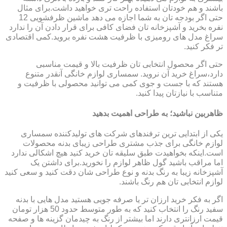
باشند و هم خودتان استفاده راحت تری خواهید داشت.برای مثال
حتی اگر بودجه تان به شما اجازه می دهد ماشین ظرفشویی 12
نفره بخرید و آشپزخانه تان فضای کافی برای قرار دادن آن را ندارد
سراغ مدل های رومیزی با ظرفیت هشت نفره بروید.کمی اقتصادی
تر فکر کنید.
حتی اگر محصول انتخابی تان ظرفیت بالا و قیمت مناسبی
دارد،سراغ خرید آن نروید. سمساری لوازم خانگی آنقدر متنوع
هستند که با جست و جوی کمی می توانید محصولی با ظرفیت و
متناسب با نیازتان پیدا کنید.
ظاهربین نباشید؛ به طراحی اهمیت بدهید
یکی از ابتدایی ترین ترفندهای شرکت های تولیدکننده سمساری
لوازم خانگی برای جذب مشتری طراحی زیبای بدنه محصولات
است.اینکه بخواهیدت طبق سلیقه تان خرید کنید هیچ اشکالی ندارد
اما مراقب باشید گول ظاهر لوازم را نخورید.برای داشتن یک
آشپزخانه زیبا به رنگ بدنه و نوع طراحی شان دقت کنید و سعی کنید
لوازم انتخابی تان هم رنگ باشند.
اگر به فکر خرید ارزان تر یا صرفه جویی هستید مدل هایی با بدنه
سفید رنگ را انتخاب کنید که به طور متوسط حدود 50 هزار تومان
قیمت ارزانتری دارند اما بیشتر از رنگ به چیدمان گزینه ها و صفحه