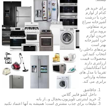
برای خرید هر
کدام از لوازم
خرد یا درشت
آشپزخانه سراغ
برند متفاوتی
بروید.برای
خریدن لوازم
خرد آشپزخانه
بهتر است
برندهای داخلی را
انتخاب کنید.این
محصولات قیمت
ارزانتری دارند
اما امکاناتشان
تقریبا با مدل های
مشابه وارداتی
برابری می کند.
جاقاشق
داخل کشو فایبر گلاس
خرید اینترنتی تلویزیون،یخچال و...از بانه
تبلیغات برای جذب مشتری است؛ همیشه به آنها اعتماد نکنید