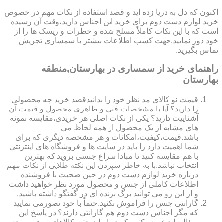
اکنون که دل به دریا زده اید و قصد استفاده از نکات مهم در خصوص
خرید لوازم دست دوم برای خرید این اجناس دارید،وقت آن رسیده
است که با این نکات کاملاً مسلح شده و خطرات و ریسک ها را از
خود دور نمایید.جهت کسب اطلاعات بیشتر با سمساری تجریش
تماس بگیرید.
راهنمای خرید از سمساری در بهارستان,منطقه
بهارستان
قیمت نو کالای مد نظر خود را بدانیدقصد خرید چه محصولی
را دارید؟ آیا با مشخصات فنی و ظاهری محصول و قیمت آن
آشناییت دارید؟ یکی از نکات اصلی هر خریدی،مقایسه نمونه
های مشابه از یک محصول از همه لحاظ می
باشد.قیمت،کیفیت،امکانات و هر مشخصه دیگری که برای
شما اهمیت دارد را باید در سایت ها و فروشگاه های اینترنتی
با هم مقایسه کنید تا مبادا سراغ جنسی بروید که بهترین
انتخاب نباشد.با به خاطر سپردن این نکته طلایی از نکات مهم
درباره خرید لوازم دست دوم در حین صحبت با فروشنده
اطلاعات کاملی از جنس و محصول مورد نظر خواهید داشت
و از این رو می توانید برگ برنده ای در گفتگو داشته باشید.
گارانتی جنس را فراموش نکنید.حتماً با خود تصورمی نمایید
که مگر اجناس دست دوم هم گارانتی دارند؟ در پاسخ این
سؤال باید عرض کنیم که در ایران حتی کالاهای نو هم به جز