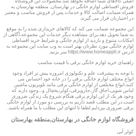
اصلی کالاهای شما اضافه نخواهد شد.محصولات این فروشگاه
فروش اقساطی لوازم خانگی در بهارستان, منطقه بهارستان به
همراه ضمانت اصالت کالا و خدمات پس از فروش مناسب و معتبر
در اختیارتان قرار می گیرند.
این مجموعه ضمانت می کند که کالاهای خریداری شده را به موقع
به شما تحویل دهد.برای مشاهده دیگر خدمات این مجموعه،آگاهی از
امکانات متنوع و بازدید از لوازم خانگی و شرایط خرید اقساطی
لوازم خانگی مورد نظرتان بهتر است به وب سایت این مجموعه به
آدرس https://www.homeappli.ir سر بزنید.
راهنمای خرید لوازم خانگی برقی با قیمت مناسب
با توجه به پیشرفت علم و تکنولوژی امروزه بیش تر افراد وجود
انواع مختلف لوازم خانگی برقی را در خانه خود احساس می
کنند.انواع مختلفی از لوازم خانگی برقی مانند تلویزیون،ماشین
لباس شویی،اجاق گاز،جاروبرقی،کولر،یخچال و...وجود دارند که
وجود هر یک از این لوازم برقی هنگام شروع یک زندگی ضروری
است.در این مطلب قصد داریم به بررسی دو مورد از لوازم خانگی
برقی ضروری بپردایم.لطفا تا انتهای این مطلب با ما همراه باشید.
قروشگاه لوازم خانگی در بهارستان,منطقه بهارستان
کولر آبی