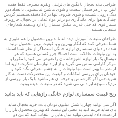
طراحی بدنه یخچال با نگین های تزئینی ونقره،مصرف فقط هفت
لیتر آب در هر سیکل شست و شوی ماشین لباسشویی یا تعداد دور
دیگ درونی،شست و شوی ظروف تنها در 12 دقیقه،سیستم گردش
چندگانه هوا برای ماندگاری دو برابر مواد غذایی در یخچال،جاروبرقی
بسیار قوی که حتی قدرت مکش مبلمان را دارد و...همه شعارهای
تبلیغاتی هستند.
طراحان تبلیغات آموزش دیده اند تا بدترین محصول را هم طوری به
شما معرفی کنند که انگار بهترین و با کیفیت ترین محصول تولید
شده در دنیای سمساری لوازم خانگی است.اگر از نظر شما استناد
به این تبلیغات عاقلانه است احتمالا جزو کسانی هستید که هر
دوسال یک بار لوازم آشپزخانه تان را تعویض می کنید یا مکررا با
مرکز گارانتی تماس می گیرید و از ایراد لوازمتان شکایت دارید اما
از نظر ما بهتر است تنها تبلیغات را به چشم معرفی نگاه کنید و
خودتان برای بررسی امکانات و کیفیت این محصولات دست به کار
شوید.حتی اگر کارشناس و حرفه ای هم نباشید با یک بار بررسی از
نزدیک متوجه ایراداتی می شوید که در تبلیغات ندیده بودید.
رنج قیمت سمساری لوازم خانگی رازهایی که باید بدانید
اگر نمی توانید چهار یا شش میلیون تومان بابت خرید یخچال ساید
بای ساید هزینه کنید به معنی این نیست که بهترین محصول بازار را
از دست داده اید.می توانید مدل هایی را انتخاب کنید که بین دو