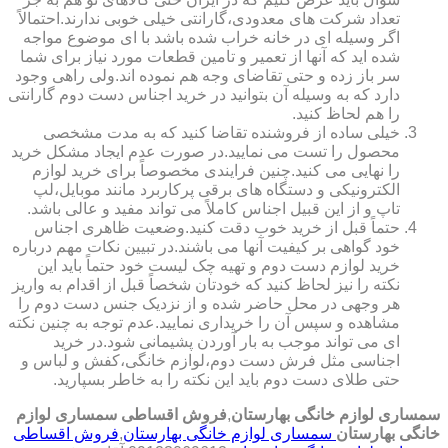
تعداد شرکت های معدودی،گارانتی خیلی خوبی ندارند.احتمالاً
اگر وسیله ای در خانه خراب شده باشد با ای موضوع مواجه
شده اید که آنها از تعمیر و تامین قطعات مورد نیاز برای شما
سر باز زده و حتی تقاضای وجه هم نموده اند.ولی راهی وجود
دارد که به وسیله آن بتوانید در خرید اجناس دست دوم گارانتی
را هم لحاظ کنید.
خیلی ساده از فروشنده تقاضا کنید که به مدت مشخصی
محصول را تست می نمایید.در صورت عدم ایجاد مشکل خرید
را نهایی می کنید.چنین فرایندی مخصوصاً برای خرید لوازم
الکترونیکی و دستگاه های برقی پرکاربرد مانند موبایل،لپ
تاپ و از این قبیل اجناس کاملاً می تواند مفید و عالی باشد.
حتماً قبل از خرید خوب دقت کنید.وضعیت ظاهری اجناس
خود گواهی بر کیفیت آنها می باشند.در تبیین نکات مهم درباره
خرید لوازم دست دوم و تهیه چک لیست خود حتماً باید این
نکته را نیز لحاظ کنید که خودتان شخصاً قبل از اقدام به واریز
هر وجهی در محل حاضر شده و از نزدیک جنس دست دوم را
مشاهده و سپس آن را خریداری نمایید.عدم توجه به چنین نکته
ای می تواند موجب به بار آوردن پشیمانی شود.در خرید
اجناسی مثل فرش دست دوم،لوازم خانگی،کفش و لباس و
حتی طلای دست دوم باید این نکته را به خاطر بسپارید.
سمساری لوازم خانگی بهارستان
,
فروش اقساطی سمساری لوازم
خانگی بهارستان
سمساری لوازم خانگی بهارستان
,
فروش اقساطی