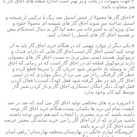
۳-جهت سهولت در پخت و پز بهتر است اندازه شعله های اجاق گاز با
هم متفاوت باشد.
۴-اجاق گاز ها معمولا از جنس استیل ضد زنگ یا ترکیبی از شیشه و
استیل ساخته می شوند.اجاق گاز های شیشه ای معمولا جلوه و
نمای ویژه ای به آشپزخانه می دهند اما اگر به دنبال استحکام بیش
تر هستید اجاق گاز های استیل را انتخاب کنید.
۵-یکی دیگر از موارد مهمی که در هنگام خرید اجاق گاز باید به آن
توجه کنید ایمنی اجاق گاز است.اجاق گاز هایی که دارای فندک و
ترموکوپل هستند ایمنی بیش تری به نسبت اجاق گاز های معمولی
دارند.ترموکوپل قطعه ای در اجاق گاز است که در زمانی که اجاق
گاز به وسیله باد خاموش شود جریان گاز را سریعا قطع کرده و
خطر گاز گرفتگی را از بین می برد.از دیگر مواردی که در ایمنی
اجاق گاز باید در نظر گرفته شود قفل کودک است.با فعال کردن
قفل کودک دیگر امکان دستکاری اجاق گاز و باز کردن شیر گاز
توسط کودکان وجود ندارد.
۶-امروزه برند های مختلفی تولید اجاق گاز می کنند که صد در صد
کیفیت تمام این برند ها یکسان نیست.هنگام خرید اجاق گاز توجه
داشته باشید که برند معتبری را انتخاب کنید.هم چنین توجه داشته
باشید مرکزی که از آن اجاق گاز را می خرید نمایندگی معتبر عرضه
کننده اجاق گاز آن برند باشد.
"فروشگاه لوازم خانگی در بهارستان,منطقه بهارستان" راهی آسان