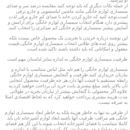
او بپرسید.
از جمله نکات دیگری که باید توجه کنید مقایسه درصد سر و صدای
سمساری لوازم خانگی مانند ماشین لباسشویی و جارو برقی
است.توجه کنید که جارو کردن خانه با صدای کم جارو برقی لذت
بیشتری دارد هنگام انتخاب سمساری لوازم خانگی برای آرامش و
آسایش بیشتر سمساری لوازم خانگی کم صداتری را انتخاب کنید.
این نوشته درباره خریدن یا نخریدن یک محصول خاص نیست بلکه
بیشتر روی ایده های طلایی انتخاب سمساری لوازم خانگی،قیمت
معقول و امکاناتی که باید داشته باشند تاکید شده است.
ظرفیت سمساری لوازم خانگی به اندازه سایز لباستان مهم است
سمساری لوازم خانگی را هم باید مثل لباس متناسب با اندازه و
نیازتان خریداری کنید.ظرفیت و گنجایش سمساری لوازم خانگی
رابطه مستقیم با قیمت آنها دارد.هر چه ظرفیت محصول انتخابی
تان بالاتر باشد مبلغ بیشتری بابت خرید آن پرداخت خواهید کرد.به
علاوه اگر محصولی با گنجایش بیشتر از نیازتان بخرید در طولانی
مدت هزینه بیشتری پرداخت خواهید کرد که به لحاظ اقتصادی اصلا
به صرفه نیست.
از طرفی نه تنها به خاطر هزینه بلکه به خاطر ابعاد سمساری لوازم
خانگی هم مراقب ظرفیت آنها باشید.ابعاد لوازم آشپزخانه تان باید
کاملا متناسب با فضای آشپزخانه انتخاب شوند.با این کار هم فضای
بیشتری به لوازم می دهیدتا بهتر کار کنند و بازده بالاتری داشته