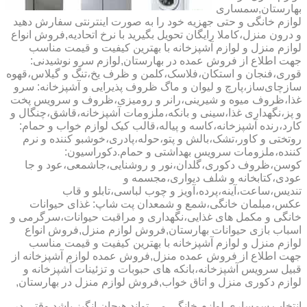
بهارستان,سمساری
لوازم خانگی و حتی جهزیه خود را به صورت اینترنتی سفارش دهید
و درون منزل،کاملا رایگان تحویل بگیرید با نرخ اتحادیه,فروش انواع
لوازم منزل و لوازم آشپزخانه با بهترین کیفیت و قیمت مناسب
جهت اطلاع از فروش عمده در بهارستان,لوازم سرو نوشیدنی:
قوری،فنجان و استکان،فلاسک،کلمن و ظرف یخ،تنگ و گیلاس،قهوه
سازچای‌ساز،پارچ و لیوان و ماگ ظروف پذیرایی و آشپزخانه: سرو
غذا،ظروف میوه و شیرینی،رانر و رومیزی،ظروف و سرویس پخت
و پز،نگهداری غذا،سینی و بانکه،ملزومات آشپزخانه،قاشق،چنگال و
کارد،رنده آشپزخانه،کاسه و پیاله،قالب کیک لوازم خواب و حمام:
روتختی و کاور،تشک،بالش و پتو،حوله،پادری،خوشبو کننده و نرم
کننده،ملزومات سرویس بهداشتی و حمام.دکوراسیون:
کوسن،ظروف دکوری،گلدان،نور و روشنایی،جاشمعی،عود و جا
عودی،کتابخانه و شلف دیواری،مجسمه و
تندیس،ساعت،آینه،پرده،آویز و چوب لباسی،تابلو و قاب
عکس،مبلمان خانگی،شمع و شمعدان پت شاپ: غذای حیوانات
خانگی و مکمل های غذایی،نگهداری و مراقبت حیوانات،سرگرمی و
اسباب بازی حیوانات بهارستان,فروش لوازم منزل,فروش انواع
لوازم منزل و لوازم آشپزخانه با بهترین کیفیت و قیمت مناسب
جهت اطلاع از فروش عمده منزل,فروش عمده لوازم آشپزخانه از
قبیل سرویس آشپزخانه،بانکه های حبوبات و تزئینات آشپزخانه و
لوازم دکوری منزل و اتاق خواب,فروش لوازم منزل در بهارستان,
انتخاب سمساری لوازم خانگی می تواند هیجان انگیز باشد.وقتی در