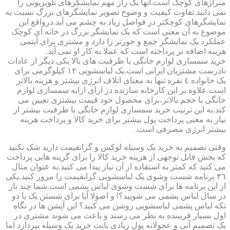
متراژهای کوچک است.آنها یک راز مهم نمایشگرهای تلویزیونی را
نمی دانند.تفاوت کیفیت و وضوح تصویر نمایشگرهای بزرگ نسبت به
نمایشگرهای کوچکتر در فواصل زیاد به چشم می آید.درواقع این
موضوع به آن معنی است که یک نمایشگر بزرگ در خانه ای کوچک
عملکرد یک نمایشگر جمع و جورتر را دارد و مشتری برای آیتمی
هزینه اضافه تر پرداخته است که عملا به کار او نمی آید.
خرید سمساری لوازم خانگی با ظرفیت های بالا یکی دیگر از عادات
نادرست مشتریان ایرانی است.یک لباسشویی ١٢ کیلوگرمی برای
یک خانواده ٤ نفره تنها به معنای اتلاف انرژی بیشتر و هزینه بالاتر
است.علاوه بر این کارخانه سازنده در ازای ارایه سمساری لوازم
خانگی با حجم بالاتر،برای محصول خود قیمت بیشتری تعیین می
کند.به این ترتیب خرید سمساری لوازم خانگی با ظرفیت بیشتر از
نیاز به معنی پرداخت پول بیشتر برای خرید کالا و پرداخت هزینه
بیشتر انرژی مصرفی است.
وقتی تصمیم به خرید یک وسیله لوکس و گرانقیمت دارید شک نکنید
که بخش قابل توجهی از هزینه خرید کالا را برای گزینه هایی پرداخت
می کنید که کمتر به استفاده از آن نیاز پیدا می کنید.به عنوان مثال
٣٦ برنامه شست وشوی یک لباسشویی گرانقیمت را مرور کنید.یکی
از این برنامه ها برای شست وشوی لباس پشمی است.شما چند بار
در سال لباس پشمی می شویید؟! و اصولا آیا برای شستن یک یا دو
تکه لباس پشمی لباسشویی روشن می کنید؟ این آپشن ها در نگاه
اول بسیار فریبنده به نظر می رسند و باعث می شوند مشتری در
یک تصمیم آنی و عجولانه پول زیادی بابت خرید یک وسیله بپردازد اما