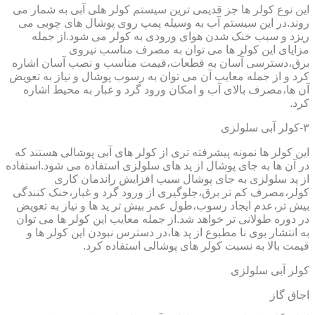
این نوع کولر ها جز قدیمی ترین سیستم کولر هلی آبی به شمار می
روند.در این سیستم آب به وسیله پمپ روی پوشال های چوبی می
ریزد و سبب خنک شدن هوای ورودی به کولر می شود.از جمله
مزایای این کولر ها می توان به مصرف مناسب نیروی
برق،دسترسی آسان به قطعات،قیمت مناسب و نصب آسان اشاره
کرد و از جمله معایب آن می توان به رسوب پوشال و نیاز به تعویض
آن ها،مصرف بالای آب و امکان ورود گرد و غبار به محیط اشاره
کرد.
۳-کولر آبی سلولزی
این کولر ها نمونه پیشرفته تری از کولر های آبی پوشالی هستند که
در آن ها به جای پوشال از پد های سلولزی استفاده می شود.استفاده
از پد سلولزی به جای پوشال سبب افزایش راندمان کاری
کولر،مصرف کم تر برق،جلوگیری از ورود گرد و غبار،خنک کنندگی
بیش تر،عدم ایجاد رسوب،طول عمر بیش تر پد ها و نیاز به تعویض
در دوره طولانی تر خواهد شد.از جمله معایب این کولر ها می توان
به انتشار بوی نا مطبوع از پد ها،در دسترس نبودن این کولر ها و
قیمت بالا به نسبت کولر های پوشالی استفاده کرد.
کولر آبی سلولزی
اجاق گاز