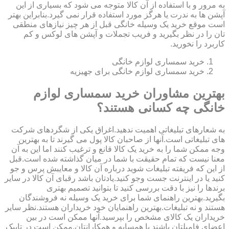
به مرور و با استفاده از آن کالا متوجه می شود که بسیاری از این
آپشن ها به ندرت یا هرگز مورد استفاده قرار نمی گیرد.بنابراین بهتر
است موقع خرید یک وسیله خانگی قبل از هر چیز نیازهای منطقی
تان را در نظر بگیرید و فریب تجملات و آپشن های لوکس و کم
کاربرد را نخورید.
خرید سمساری لوازم خانگی
خرید سمساری لوازم خانگی برای جهیزیه
بهترین مشاوران خرید سمساری لوازم
خانگی چه کسانی هستند؟
به شعارهای تبلیغاتی اهمیت ندهید.اغراق یکی از شگردهای شرکت
های تبلیغاتی است.آنها از صاحبان کالا پول می گیرند تا به بهترین
وجه ممکن شما را به خرید یک کالا قانع و ترغیب کنند اما این به آن
معنا نیست که تمام حقیقت با شما در میان گذاشته شده است.قبل
از این که فریفته تبلیغات شوید درباره آن کالا و معایبش پرس و جو
کنید یا در اینترنت جست وجو کنید.یادتان باشد رقبای آن کالا در سایر
برندها را نیز با دقت بررسی کنید تا بتوانید تصمیم بهتری
بگیرید.بهترین راهنمای شما برای خرید یک وسیله نه فروشندگان
هستند و نه تبلیغات.بهترین راهنمایان خود خریداران هستند.نظر سایر
خریداران یک کالای مشخص را بپرسید.آنها ممکن است در بین
اعضای فامیلتان باشند یا همسایه و همکارانتان.ممکن است در تاپیک