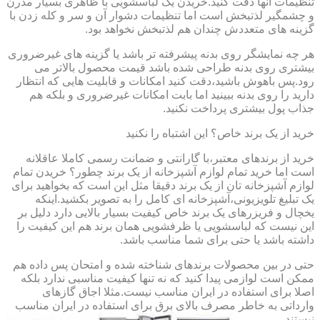
تنظیمات آنها دقت کنید.خریدن یک لباسشویی با ظاهری بسیار مدرن
و چشمگیر لذتبخش است اما تنظیمات دشوار آن و سر و کله زدن با
گزینه های متعددش چندان هم لذتبخش نخواهد بود.
هر چه نمایشگر روی بدنه پیشرفته تر باشد یا گزینه های غیرضروری
بیشتری روی بدنه طراحی شده باشد قیمت محصول بالاتر می
رود.پس باهوش باشید،دقت کنید امکانات و قابلیت هایی که انتظار
دارید را روی بدنه ببینید اما بابت امکانات غیرضروری و بلکه هم
جذاب پول بیشتری پرداخت نکنید.
خرید از یک برند خاص؟ این اشتباه را نکنید
خرید از برندهای معتبر،با گارانتی و ضمانت رسمی کاملا عاقلانه
است اما خرید تمام لوازم آشپزخانه از یک برند چطور؟ خریدن تمام
لوازم آشپزخانه تان از یک برند دقیقا مثل این است که بخواهید برای
یک تبلیغ تلویزیونی،آشپزخانه ای کامل را به تصویر بکشید.اینکه
یخچال و فریزرهای یک برند خاص کیفیت بسیار بالایی دارد دلیل بر
این نیست که لباسشویی یا ظرفشویی همان برند هم این کیفیت را
داشته باشد یا حتی برای شما مناسب باشد.
حتی در بین محصولات برندهای شناخته شده و امتحان پس داده هم
ممکن است لوازمی پیدا کنید که نه تنها کیفیت مناسبی ندارد بلکه
اصلا برای استفاده در ایران مناسب نیست.مثلا اجاق گازهای
وارداتی به خاطر مصرف بالای برق برای استفاده در ایران مناسب
نیستند.