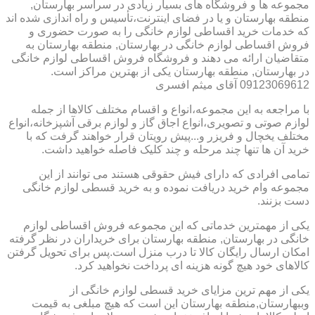
مجموعه ها و فروشگاه های بسیار زیادی در سراسر بهارستان,
منطقه بهارستان و یا در فضای اینترنت،تأسیس و راه اندازی شده اند
که خدمات خرید اقساطی لوازم خانگی را به صورت حضوری و
فروش اقساطی لوازم خانگی در بهارستان, منطقه بهارستان به
متقاضیان ارائه می دهند و فروشگاه فروش اقساطی لوازم خانگی
در بهارستان, منطقه بهارستان یکی از بهترین مراکز است.
09123069612 آقای میثم افسری
با مراجعه به این مجموعه،انواع و اقسام مختلف کالاها از جمله
لوازم صوتی و تصویری،انواع اجاق گاز و لوازم برقی آشپزخانه،انواع
مختلف یخچال و فریزر و...پیش رویتان قرار خواهند گرفت که با
خرید آن ها تنها چند مرحله و چند کلیک فاصله خواهید داشت.
تمامی افرادی که دارای فیش حقوقی هستند می توانند از این
مجموعه وام خرید دریافت نموده و به خرید قسطی لوازم خانگی
دست بزنند.
یکی از مهمترین خدماتی که این مجموعه فروش اقساطی لوازم
خانگی در بهارستان, منطقه بهارستان برای خریداران در نظر گرفته
امکان ارسال رایگان کالا تا درب منزل است.پس برای تحویل گرفتن
کالاهای خود هیچ گونه هزینه ای پرداخت نخواهید کرد.
یکی از مهم ترین مزایای خرید قسطی لوازم خانگی از
وببهارستان,منطقه بهارستان این است که هیچ مبلغی به قیمت