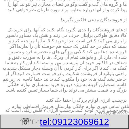
ها و گروه های گپ و گفت وگو در فضای مجازی نیز بتوانید آنها را
پیدا کرده و از آنها درباره معایب برند موردنظرتان نظرخواهی کنید.
از فروشندگان مدعی فاکتور بگیرید!
ادعای فروشندگان را جدی نگیرید.نگاه نکنید که آنها برای خرید یک
کالا دقایق طولانی برایتان حرف می زنند و نقش یک مشاور دلسوز
را بازی می کنند.کافی است بعد ازخرید کالا به آنها مراجعه کنید و
ببینید که دیگر در حد گفتن یک جمله هم حوصله تان را ندارند! اگر
فروشنده ادعا می کند کالایی ویژگی های منحصربه فرد و تضمین
شده ای دارد،از او بخواهید تمام آن ویژگی ها را به صورت دقیق و
شفاف در فاکتور خریدتان بنویسد و مهر و امضا کند.این کار به شما
کمک می کند تا اگر برای کار کردن با آن وسیله دچار مشکل شدید به
راحتی بتوانید از فروشنده شکایت و درخواست خسارت کنید.اگر او
حاضر نشد گفته های خود را مکتوب کند بدانید حتما کاسه ای زیر نیم
کاسه است.این گزینه به ویژه درباره خرید سمساری لوازم خانگی
بزرگ و با قیمت بیشتر می تواند برای شما بسیار تعیین کننده باشد.
برچسب انرژی لوازم بزرگ را حتما چک کنید
تلفن تماس فوری
لوازم خانگی بهارستان,فروش اقساطی لوازم
به برچسب انرژی توجه کنید.برچسب انرژی ٧ فلش رنگی است که
خانگی بهارستان
به ترتیب طیف های رنگی سبز تیره تا قرمز تیره را در بر می
☞☏
tel:09123069612
گیرد.این فلش ها با حروف لاتین A تا G ردیف گذاری شده اند.فلش
A که به رنگ سبز تیره است معرف کمترین میزان مصرف انرژی و