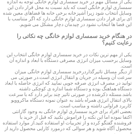
یکی از مسائل مهم در خرید سمساری لوازم خانگی توجه به اندازه
سمساری لوازم خانگی است که باید نسبت به محل قرار دادن این
وسایل انتخاب شود زیرا آشپزخانه برخی خانه ها فضاهای معین شده
ای برای قرار دادن سمساری لوازم خانگی دارد که اگر متناسب با
این فضا ها انتخاب نشود در چیدمان دچار مشکل می شویم.
در هنگام خرید سمساری لوازم خانگی چه نکاتی را
رعایت کنیم؟
یکی از مهم ترین نکات در خرید سمساری لوازم خانگی انتخاب این
وسایل برحسب میزان انرژی مصرفی دستگاه با ابعاد و اندازه آن
است.
از دیگر مسائل تاثیرگذاردرخرید سمساری لوازم خانگی میزان
سرعت آن وسیله در جریان و انتقال انرژی است.در صورتی می
توانید در مصرف انرژی صرفه جویی نمایید که انرژی حاصله با ابعاد
دستگاه هماهنگ بوده و دستگاه شما اندازه ی کوچکی داشته
باشد.مسئله ذکرشده در صورتی تاثیر چند برابر دارد که با سرعت
بالای انتقال انرژی همراه باشد به عنوان نمونه دستگاه ماکروویو
کاربرد فراوانی داشته و مناسب است.
بعضی افراد برای خرید سمساری لوازم خانگی به وجود گارانتی
اکتفا نموده اما این نکته را فراموش نکنید که قبل از خرید با
فروشنده گفتگو کرده و از تجربیات او استفاده کنید.از موارد استفاده
محصول آگاه شوید و هر سوالی که درمورد کارایی محصول دارید از