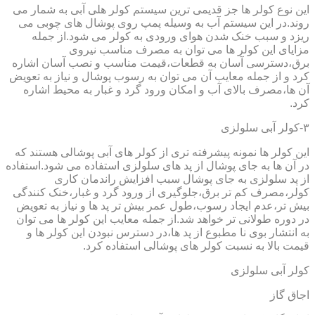
این نوع کولر ها جز قدیمی ترین سیستم کولر هلی آبی به شمار می
روند.در این سیستم آب به وسیله پمپ روی پوشال های چوبی می
ریزد و سبب خنک شدن هوای ورودی به کولر می شود.از جمله
مزایای این کولر ها می توان به مصرف مناسب نیروی
برق،دسترسی آسان به قطعات،قیمت مناسب و نصب آسان اشاره
کرد و از جمله معایب آن می توان به رسوب پوشال و نیاز به تعویض
آن ها،مصرف بالای آب و امکان ورود گرد و غبار به محیط اشاره
کرد.
۳-کولر آبی سلولزی
این کولر ها نمونه پیشرفته تری از کولر های آبی پوشالی هستند که
در آن ها به جای پوشال از پد های سلولزی استفاده می شود.استفاده
از پد سلولزی به جای پوشال سبب افزایش راندمان کاری
کولر،مصرف کم تر برق،جلوگیری از ورود گرد و غبار،خنک کنندگی
بیش تر،عدم ایجاد رسوب،طول عمر بیش تر پد ها و نیاز به تعویض
در دوره طولانی تر خواهد شد.از جمله معایب این کولر ها می توان
به انتشار بوی نا مطبوع از پد ها،در دسترس نبودن این کولر ها و
قیمت بالا به نسبت کولر های پوشالی استفاده کرد.
کولر آبی سلولزی
اجاق گاز