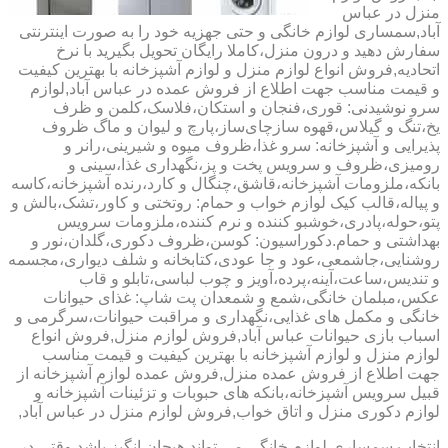
منزل در عباس
آباد,سمساری لوازم خانگی و حتی جهزیه خود را به صورت اینترنتی
سفارش دهید و درون منزل،کاملا رایگان تحویل بگیرید با نرخ
اتحادیه,فروش انواع لوازم منزل و لوازم آشپزخانه با بهترین کیفیت
و قیمت مناسب جهت اطلاع از فروش عمده در عباس آباد,لوازم
سرو نوشیدنی: قوری،فنجان و استکان،فلاسک،کلمن و ظرف
یخ،تنگ و گیلاس،قهوه سازچای‌ساز،پارچ و لیوان و ماگ ظروف
پذیرایی و آشپزخانه: سرو غذا،ظروف میوه و شیرینی،رانر و
رومیزی،ظروف و سرویس پخت و پز،نگهداری غذا،سینی و
بانکه،ملزومات آشپزخانه،قاشق،چنگال و کارد،رنده آشپزخانه،کاسه
و پیاله،قالب کیک لوازم خواب و حمام: روتختی و کاور،تشک،بالش و
پتو،حوله،پادری،خوشبو کننده و نرم کننده،ملزومات سرویس
بهداشتی و حمام.دکوراسیون: کوسن،ظروف دکوری،گلدان،نور و
روشنایی،جاشمعی،عود و جا عودی،کتابخانه و شلف دیواری،مجسمه
و تندیس،ساعت،آینه،پرده،آویز و چوب لباسی،تابلو و قاب
عکس،مبلمان خانگی،شمع و شمعدان پت شاپ: غذای حیوانات
خانگی و مکمل های غذایی،نگهداری و مراقبت حیوانات،سرگرمی و
اسباب بازی حیوانات عباس آباد,فروش لوازم منزل,فروش انواع
لوازم منزل و لوازم آشپزخانه با بهترین کیفیت و قیمت مناسب
جهت اطلاع از فروش عمده منزل,فروش عمده لوازم آشپزخانه از
قبیل سرویس آشپزخانه،بانکه های حبوبات و تزئینات آشپزخانه و
لوازم دکوری منزل و اتاق خواب,فروش لوازم منزل در عباس آباد,
انتخاب سمساری لوازم خانگی می تواند هیجان انگیز باشد.وقتی در