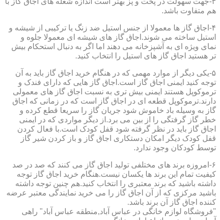
۳-جهت سهولت در پخت و پز بهتر است اندازه شعله های اجاق گاز با
هم متفاوت باشد.
۴-اجاق گاز ها معمولا از جنس استیل ضد زنگ یا ترکیبی از شیشه و
استیل ساخته می شوند.اجاق گاز های شیشه ای معمولا جلوه و
نمای ویژه ای به آشپزخانه می دهند اما اگر به دنبال استحکام بیش
تر هستید اجاق گاز های استیل را انتخاب کنید.
۵-یکی دیگر از موارد مهمی که در هنگام خرید اجاق گاز باید به آن
توجه کنید ایمنی اجاق گاز است.اجاق گاز هایی که دارای فندک و
ترموکوپل هستند ایمنی بیش تری به نسبت اجاق گاز های معمولی
دارند.ترموکوپل قطعه ای در اجاق گاز است که در زمانی که اجاق
گاز به وسیله باد خاموش شود جریان گاز را سریعا قطع کرده و
خطر گاز گرفتگی را از بین می برد.از دیگر مواردی که در ایمنی
اجاق گاز باید در نظر گرفته شود قفل کودک است.با فعال کردن
قفل کودک دیگر امکان دستکاری اجاق گاز و باز کردن شیر گاز
توسط کودکان وجود ندارد.
۶-امروزه برند های مختلفی تولید اجاق گاز می کنند که صد در صد
کیفیت تمام این برند ها یکسان نیست.هنگام خرید اجاق گاز توجه
داشته باشید که برند معتبری را انتخاب کنید.هم چنین توجه داشته
باشید مرکزی که از آن اجاق گاز را می خرید نمایندگی معتبر عرضه
کننده اجاق گاز آن برند باشد.
"فروشگاه لوازم خانگی در عباس آباد,منطقه عباس آباد" راهی