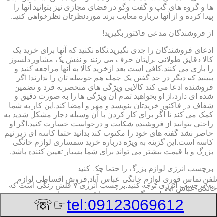
ها و گروه های گپ و گفت وگو در فضای مجازی نیز بتوانید آنها را
پیدا کرده و از آنها درباره معایب برند موردنظرتان نظرخواهی کنید.
از فروشندگان مدعی فاکتور بگیرید!
ادعای فروشندگان را جدی نگیرید.نگاه نکنید که آنها برای خرید یک
کالا دقایق طولانی برایتان حرف می زنند و نقش یک مشاور دلسوز
را بازی می کنند.کافی است بعد ازخرید کالا به آنها مراجعه کنید و
ببینید که دیگر در حد گفتن یک جمله هم حوصله تان را ندارند! اگر
فروشنده ادعا می کند کالایی ویژگی های منحصربه فرد و تضمین
شده ای دارد،از او بخواهید تمام آن ویژگی ها را به صورت دقیق و
شفاف در فاکتور خریدتان بنویسد و مهر و امضا کند.این کار به شما
کمک می کند تا اگر برای کار کردن با آن وسیله دچار مشکل شدید به
راحتی بتوانید از فروشنده شکایت و درخواست خسارت کنید.اگر او
حاضر نشد گفته های خود را مکتوب کند بدانید حتما کاسه ای زیر نیم
کاسه است.این گزینه به ویژه درباره خرید سمساری لوازم خانگی
بزرگ و با قیمت بیشتر می تواند برای شما بسیار تعیین کننده باشد.
برچسب انرژی لوازم بزرگ را حتما چک کنید
تلفن تماس فوری
لوازم خانگی عباس آباد,فروش اقساطی لوازم
به برچسب انرژی توجه کنید.برچسب انرژی ٧ فلش رنگی است که
خانگی عباس آباد
به ترتیب طیف های رنگی سبز تیره تا قرمز تیره را در بر می
☞☏
tel:09123069612
گیرد.این فلش ها با حروف لاتین A تا G ردیف گذاری شده اند.فلش
A که به رنگ سبز تیره است معرف کمترین میزان مصرف انرژی و