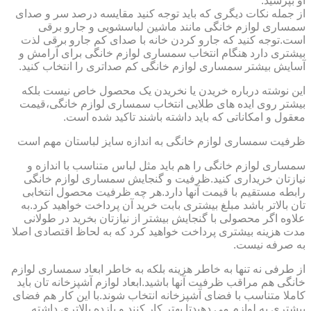
او بپرسید.
از جمله نکات دیگری که باید توجه کنید مقایسه درصد سر و صدای
سمساری لوازم خانگی مانند ماشین لباسشویی و جارو برقی
است.توجه کنید که جارو کردن خانه با صدای کم جارو برقی لذت
بیشتری دارد هنگام انتخاب سمساری لوازم خانگی برای آرامش و
آسایش بیشتر سمساری لوازم خانگی کم صداتری را انتخاب کنید.
این نوشته درباره خریدن یا نخریدن یک محصول خاص نیست بلکه
بیشتر روی ایده های طلایی انتخاب سمساری لوازم خانگی،قیمت
معقول و امکاناتی که باید داشته باشند تاکید شده است.
ظرفیت سمساری لوازم خانگی به اندازه سایز لباستان مهم است
سمساری لوازم خانگی را هم باید مثل لباس متناسب با اندازه و
نیازتان خریداری کنید.ظرفیت و گنجایش سمساری لوازم خانگی
رابطه مستقیم با قیمت آنها دارد.هر چه ظرفیت محصول انتخابی
تان بالاتر باشد مبلغ بیشتری بابت خرید آن پرداخت خواهید کرد.به
علاوه اگر محصولی با گنجایش بیشتر از نیازتان بخرید در طولانی
مدت هزینه بیشتری پرداخت خواهید کرد که به لحاظ اقتصادی اصلا
به صرفه نیست.
از طرفی نه تنها به خاطر هزینه بلکه به خاطر ابعاد سمساری لوازم
خانگی هم مراقب ظرفیت آنها باشید.ابعاد لوازم آشپزخانه تان باید
کاملا متناسب با فضای آشپزخانه انتخاب شوند.با این کار هم فضای
بیشتری به لوازم می دهیدتا بهتر کار کنند و بازده بالاتری داشته