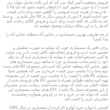
فروش موفقیت آمیز کمک می کند که این نکات شامل موارد زیر
است:۱ ) به خوبی تحقیق کنید،۲ ) انتظار داشته باشید که باید ۲۵ تا
۵۰ درصد از هزینه خرده فروشی را کاهش دهید،برای دادن قیمت
خود آماده باشید،۴ ) پس از فروش دیگر به کالا فکر نکنید و …و شما
باید به نکاتی که گفته است برای خرید و فروش کالای رعایت کنید
که هر را در این مقاله برایتان توضیح خواهیم داد.
از چه طریقی بهترین سمساری در عباس آباد,منطقه عباس آباد را
پیدا کنیم؟
برای یافتن یک سمساری خوب که بتوانید به صورت مطمئن و
تضمین شده خرید و فروش انجام دهید کافی است تا در وب سایت
ها کمی جستجو انجام دهید تا بتوانید یک سمساری ایده آل مد نظر
خود را بیابید.سایت سمساری جزء با سابقه ترین سمساری های
شهر عباس آباد,منطقه عباس آباد است.این مجموعه کالا های دست
دوم شما را با مناسب ترین قیمت خریداری می کند همچنین شما
میتوانید کالا های با کیفیت را با مناسب ترین قیمت از این مجموعه
تهیه کنید.سابقه طولانی همراه با تضمین کالا های فروخته شده از
جمله دلایلی می باشد که موجب شده است رضایت مندی مشتریان
از این مجموعه بسیار بالا باشد (۹۰%) هدف سایت سمساری این
است که بتواند چه در خرید و چه در فروش همواره رضایتمندی
مشتریان عزیز را کسب کند.
آشنایی با موارد خرید لوازم کارکرده از سمساری در سال 1401