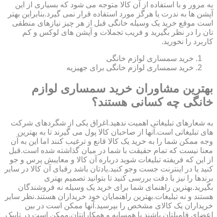
به مرور و با استفاده از آن کالا متوجه می شود که بسیاری از این
آپشن ها به ندرت یا هرگز مورد استفاده قرار نمی گیرد.بنابراین بهتر
است موقع خرید یک وسیله خانگی قبل از هر چیز نیازهای منطقی
تان را در نظر بگیرید و فریب تجملات و آپشن های لوکس و کم
کاربرد را نخورید.
خرید سمساری لوازم خانگی
خرید سمساری لوازم خانگی برای جهیزیه
بهترین مشاوران خرید سمساری لوازم
خانگی چه کسانی هستند؟
به شعارهای تبلیغاتی اهمیت ندهید.اغراق یکی از شگردهای شرکت
های تبلیغاتی است.آنها از صاحبان کالا پول می گیرند تا به بهترین
وجه ممکن شما را به خرید یک کالا قانع و ترغیب کنند اما این به آن
معنا نیست که تمام حقیقت با شما در میان گذاشته شده است.قبل
از این که فریفته تبلیغات شوید درباره آن کالا و معایبش پرس و جو
کنید یا در اینترنت جست وجو کنید.یادتان باشد رقبای آن کالا در سایر
برندها را نیز با دقت بررسی کنید تا بتوانید تصمیم بهتری
بگیرید.بهترین راهنمای شما برای خرید یک وسیله نه فروشندگان
هستند و نه تبلیغات.بهترین راهنمایان خود خریداران هستند.نظر سایر
خریداران یک کالای مشخص را بپرسید.آنها ممکن است در بین
اعضای فامیلتان باشند یا همسایه و همکارانتان.ممکن است در تاپیک