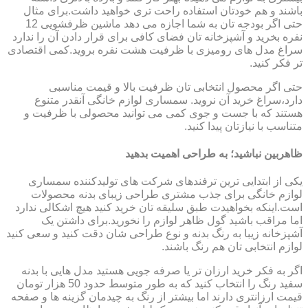
باشند و هم خودتان استفاده راحت تری خواهید داشت.برای مثال
حتی اگر بودجه تان به شما اجازه می دهد ماشین ظرفشویی 12
نفره بخرید و آشپزخانه تان فضای کافی برای قرار دادن آن را ندارد
سراغ مدل های رومیزی با ظرفیت هشت نفره بروید.کمی اقتصادی
تر فکر کنید.
حتی اگر محصول انتخابی تان ظرفیت بالا و قیمت مناسبی
دارد،سراغ خرید آن نروید. سمساری لوازم خانگی آنقدر متنوع
هستند که با جست و جوی کمی می توانید محصولی با ظرفیت و
متناسب با نیازتان پیدا کنید.
ظاهربین نباشید؛ به طراحی اهمیت بدهید
یکی از ابتدایی ترین ترفندهای شرکت های تولیدکننده سمساری
لوازم خانگی برای جذب مشتری طراحی زیبای بدنه محصولات
است.اینکه بخواهیدت طبق سلیقه تان خرید کنید هیچ اشکالی ندارد
اما مراقب باشید گول ظاهر لوازم را نخورید.برای داشتن یک
آشپزخانه زیبا به رنگ بدنه و نوع طراحی شان دقت کنید و سعی کنید
لوازم انتخابی تان هم رنگ باشند.
اگر به فکر خرید ارزان تر یا صرفه جویی هستید مدل هایی با بدنه
سفید رنگ را انتخاب کنید که به طور متوسط حدود 50 هزار تومان
قیمت ارزانتری دارند اما بیشتر از رنگ به چیدمان گزینه ها و صفحه