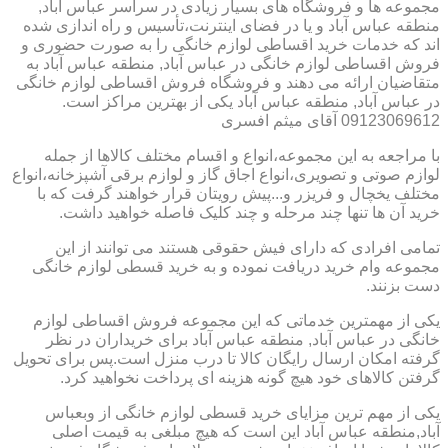
مجموعه ها و فروشگاه های بسیار زیادی در سراسر عباس آباد,
منطقه عباس آباد و یا در فضای اینترنت،تأسیس و راه اندازی شده
اند که خدمات خرید اقساطی لوازم خانگی را به صورت حضوری و
فروش اقساطی لوازم خانگی در عباس آباد, منطقه عباس آباد به
متقاضیان ارائه می دهند و فروشگاه فروش اقساطی لوازم خانگی
در عباس آباد, منطقه عباس آباد یکی از بهترین مراکز است.
09123069612 آقای میثم افسری
با مراجعه به این مجموعه،انواع و اقسام مختلف کالاها از جمله
لوازم صوتی و تصویری،انواع اجاق گاز و لوازم برقی آشپزخانه،انواع
مختلف یخچال و فریزر و...پیش رویتان قرار خواهند گرفت که با
خرید آن ها تنها چند مرحله و چند کلیک فاصله خواهید داشت.
تمامی افرادی که دارای فیش حقوقی هستند می توانند از این
مجموعه وام خرید دریافت نموده و به خرید قسطی لوازم خانگی
دست بزنند.
یکی از مهمترین خدماتی که این مجموعه فروش اقساطی لوازم
خانگی در عباس آباد, منطقه عباس آباد برای خریداران در نظر
گرفته امکان ارسال رایگان کالا تا درب منزل است.پس برای تحویل
گرفتن کالاهای خود هیچ گونه هزینه ای پرداخت نخواهید کرد.
یکی از مهم ترین مزایای خرید قسطی لوازم خانگی از وبعباس
آباد,منطقه عباس آباد این است که هیچ مبلغی به قیمت اصلی