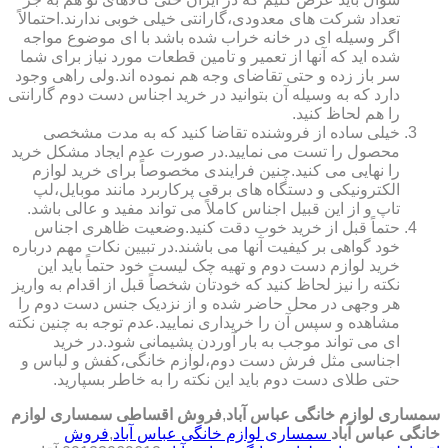
تعداد شرکت های معدودی،گارانتی خیلی خوبی ندارند.احتمالاً
اگر وسیله ای در خانه خراب شده باشد با ای موضوع مواجه
شده اید که آنها از تعمیر و تامین قطعات مورد نیاز برای شما
سر باز زده و حتی تقاضای وجه هم نموده اند.ولی راهی وجود
دارد که به وسیله آن بتوانید در خرید اجناس دست دوم گارانتی
را هم لحاظ کنید.
خیلی ساده از فروشنده تقاضا کنید که به مدت مشخصی
محصول را تست می نمایید.در صورت عدم ایجاد مشکل خرید
را نهایی می کنید.چنین فرایندی مخصوصاً برای خرید لوازم
الکترونیکی و دستگاه های برقی پرکاربرد مانند موبایل،لپ
تاپ و از این قبیل اجناس کاملاً می تواند مفید و عالی باشد.
حتماً قبل از خرید خوب دقت کنید.وضعیت ظاهری اجناس
خود گواهی بر کیفیت آنها می باشند.در تبیین نکات مهم درباره
خرید لوازم دست دوم و تهیه چک لیست خود حتماً باید این
نکته را نیز لحاظ کنید که خودتان شخصاً قبل از اقدام به واریز
هر وجهی در محل حاضر شده و از نزدیک جنس دست دوم را
مشاهده و سپس آن را خریداری نمایید.عدم توجه به چنین نکته
ای می تواند موجب به بار آوردن پشیمانی شود.در خرید
اجناسی مثل فرش دست دوم،لوازم خانگی،کفش و لباس و
حتی طلای دست دوم باید این نکته را به خاطر بسپارید.
سمساری لوازم خانگی عباس آباد
,
فروش اقساطی سمساری لوازم
خانگی عباس آباد
سمساری لوازم خانگی عباس آباد
,
فروش