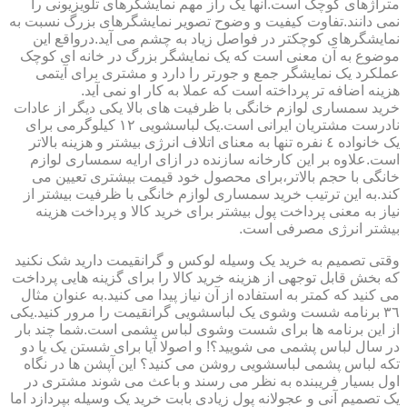
متراژهای کوچک است.آنها یک راز مهم نمایشگرهای تلویزیونی را
نمی دانند.تفاوت کیفیت و وضوح تصویر نمایشگرهای بزرگ نسبت به
نمایشگرهای کوچکتر در فواصل زیاد به چشم می آید.درواقع این
موضوع به آن معنی است که یک نمایشگر بزرگ در خانه ای کوچک
عملکرد یک نمایشگر جمع و جورتر را دارد و مشتری برای آیتمی
هزینه اضافه تر پرداخته است که عملا به کار او نمی آید.
خرید سمساری لوازم خانگی با ظرفیت های بالا یکی دیگر از عادات
نادرست مشتریان ایرانی است.یک لباسشویی ١٢ کیلوگرمی برای
یک خانواده ٤ نفره تنها به معنای اتلاف انرژی بیشتر و هزینه بالاتر
است.علاوه بر این کارخانه سازنده در ازای ارایه سمساری لوازم
خانگی با حجم بالاتر،برای محصول خود قیمت بیشتری تعیین می
کند.به این ترتیب خرید سمساری لوازم خانگی با ظرفیت بیشتر از
نیاز به معنی پرداخت پول بیشتر برای خرید کالا و پرداخت هزینه
بیشتر انرژی مصرفی است.
وقتی تصمیم به خرید یک وسیله لوکس و گرانقیمت دارید شک نکنید
که بخش قابل توجهی از هزینه خرید کالا را برای گزینه هایی پرداخت
می کنید که کمتر به استفاده از آن نیاز پیدا می کنید.به عنوان مثال
٣٦ برنامه شست وشوی یک لباسشویی گرانقیمت را مرور کنید.یکی
از این برنامه ها برای شست وشوی لباس پشمی است.شما چند بار
در سال لباس پشمی می شویید؟! و اصولا آیا برای شستن یک یا دو
تکه لباس پشمی لباسشویی روشن می کنید؟ این آپشن ها در نگاه
اول بسیار فریبنده به نظر می رسند و باعث می شوند مشتری در
یک تصمیم آنی و عجولانه پول زیادی بابت خرید یک وسیله بپردازد اما