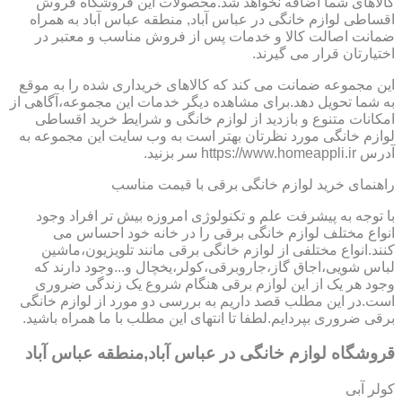
کالاهای شما اضافه نخواهد شد.محصولات این فروشگاه فروش
اقساطی لوازم خانگی در عباس آباد, منطقه عباس آباد به همراه
ضمانت اصالت کالا و خدمات پس از فروش مناسب و معتبر در
اختیارتان قرار می گیرند.
این مجموعه ضمانت می کند که کالاهای خریداری شده را به موقع
به شما تحویل دهد.برای مشاهده دیگر خدمات این مجموعه،آگاهی از
امکانات متنوع و بازدید از لوازم خانگی و شرایط خرید اقساطی
لوازم خانگی مورد نظرتان بهتر است به وب سایت این مجموعه به
آدرس https://www.homeappli.ir سر بزنید.
راهنمای خرید لوازم خانگی برقی با قیمت مناسب
با توجه به پیشرفت علم و تکنولوژی امروزه بیش تر افراد وجود
انواع مختلف لوازم خانگی برقی را در خانه خود احساس می
کنند.انواع مختلفی از لوازم خانگی برقی مانند تلویزیون،ماشین
لباس شویی،اجاق گاز،جاروبرقی،کولر،یخچال و...وجود دارند که
وجود هر یک از این لوازم برقی هنگام شروع یک زندگی ضروری
است.در این مطلب قصد داریم به بررسی دو مورد از لوازم خانگی
برقی ضروری بپردایم.لطفا تا انتهای این مطلب با ما همراه باشید.
قروشگاه لوازم خانگی در عباس آباد,منطقه عباس آباد
کولر آبی