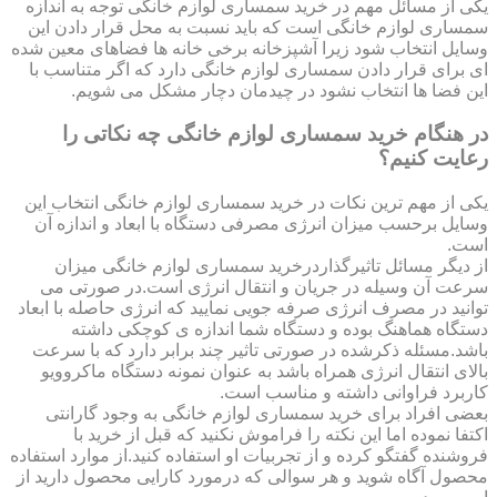
یکی از مسائل مهم در خرید سمساری لوازم خانگی توجه به اندازه
سمساری لوازم خانگی است که باید نسبت به محل قرار دادن این
وسایل انتخاب شود زیرا آشپزخانه برخی خانه ها فضاهای معین شده
ای برای قرار دادن سمساری لوازم خانگی دارد که اگر متناسب با
این فضا ها انتخاب نشود در چیدمان دچار مشکل می شویم.
در هنگام خرید سمساری لوازم خانگی چه نکاتی را
رعایت کنیم؟
یکی از مهم ترین نکات در خرید سمساری لوازم خانگی انتخاب این
وسایل برحسب میزان انرژی مصرفی دستگاه با ابعاد و اندازه آن
است.
از دیگر مسائل تاثیرگذاردرخرید سمساری لوازم خانگی میزان
سرعت آن وسیله در جریان و انتقال انرژی است.در صورتی می
توانید در مصرف انرژی صرفه جویی نمایید که انرژی حاصله با ابعاد
دستگاه هماهنگ بوده و دستگاه شما اندازه ی کوچکی داشته
باشد.مسئله ذکرشده در صورتی تاثیر چند برابر دارد که با سرعت
بالای انتقال انرژی همراه باشد به عنوان نمونه دستگاه ماکروویو
کاربرد فراوانی داشته و مناسب است.
بعضی افراد برای خرید سمساری لوازم خانگی به وجود گارانتی
اکتفا نموده اما این نکته را فراموش نکنید که قبل از خرید با
فروشنده گفتگو کرده و از تجربیات او استفاده کنید.از موارد استفاده
محصول آگاه شوید و هر سوالی که درمورد کارایی محصول دارید از