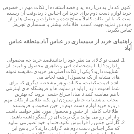
اکنون که دل به دریا زده اید و قصد استفاده از نکات مهم در خصوص
خرید لوازم دست دوم برای خرید این اجناس دارید،وقت آن رسیده
است که با این نکات کاملاً مسلح شده و خطرات و ریسک ها را از
خود دور نمایید.جهت کسب اطلاعات بیشتر با سمساری تجریش
تماس بگیرید.
راهنمای خرید از سمساری در عباس آباد,منطقه عباس
آباد
قیمت نو کالای مد نظر خود را بدانیدقصد خرید چه محصولی
را دارید؟ آیا با مشخصات فنی و ظاهری محصول و قیمت آن
آشناییت دارید؟ یکی از نکات اصلی هر خریدی،مقایسه نمونه
های مشابه از یک محصول از همه لحاظ می
باشد.قیمت،کیفیت،امکانات و هر مشخصه دیگری که برای
شما اهمیت دارد را باید در سایت ها و فروشگاه های اینترنتی
با هم مقایسه کنید تا مبادا سراغ جنسی بروید که بهترین
انتخاب نباشد.با به خاطر سپردن این نکته طلایی از نکات مهم
درباره خرید لوازم دست دوم در حین صحبت با فروشنده
اطلاعات کاملی از جنس و محصول مورد نظر خواهید داشت
و از این رو می توانید برگ برنده ای در گفتگو داشته باشید.
گارانتی جنس را فراموش نکنید.حتماً با خود تصورمی نمایید
که مگر اجناس دست دوم هم گارانتی دارند؟ در پاسخ این
سؤال باید عرض کنیم که در ایران حتی کالاهای نو هم به جز