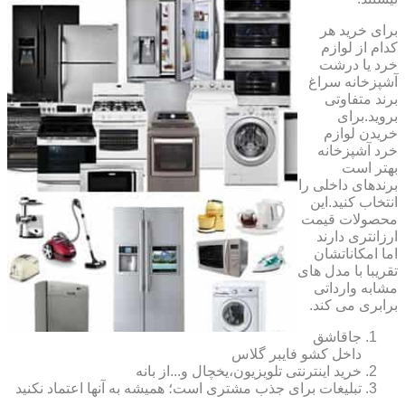
برای خرید هر
کدام از لوازم
خرد یا درشت
آشپزخانه سراغ
برند متفاوتی
بروید.برای
خریدن لوازم
خرد آشپزخانه
بهتر است
برندهای داخلی را
انتخاب کنید.این
محصولات قیمت
ارزانتری دارند
اما امکاناتشان
تقریبا با مدل های
مشابه وارداتی
برابری می کند.
جاقاشق
داخل کشو فایبر گلاس
خرید اینترنتی تلویزیون،یخچال و...از بانه
تبلیغات برای جذب مشتری است؛ همیشه به آنها اعتماد نکنید