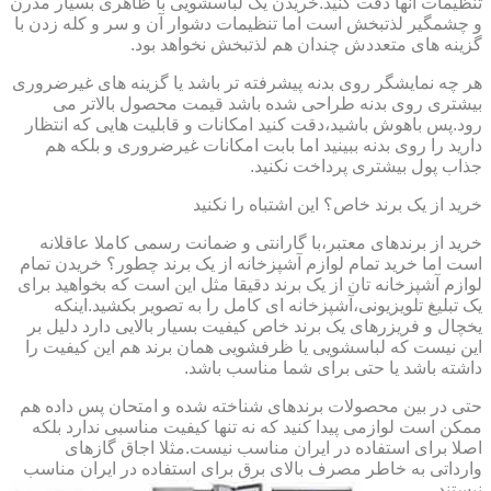
تنظیمات آنها دقت کنید.خریدن یک لباسشویی با ظاهری بسیار مدرن
و چشمگیر لذتبخش است اما تنظیمات دشوار آن و سر و کله زدن با
گزینه های متعددش چندان هم لذتبخش نخواهد بود.
هر چه نمایشگر روی بدنه پیشرفته تر باشد یا گزینه های غیرضروری
بیشتری روی بدنه طراحی شده باشد قیمت محصول بالاتر می
رود.پس باهوش باشید،دقت کنید امکانات و قابلیت هایی که انتظار
دارید را روی بدنه ببینید اما بابت امکانات غیرضروری و بلکه هم
جذاب پول بیشتری پرداخت نکنید.
خرید از یک برند خاص؟ این اشتباه را نکنید
خرید از برندهای معتبر،با گارانتی و ضمانت رسمی کاملا عاقلانه
است اما خرید تمام لوازم آشپزخانه از یک برند چطور؟ خریدن تمام
لوازم آشپزخانه تان از یک برند دقیقا مثل این است که بخواهید برای
یک تبلیغ تلویزیونی،آشپزخانه ای کامل را به تصویر بکشید.اینکه
یخچال و فریزرهای یک برند خاص کیفیت بسیار بالایی دارد دلیل بر
این نیست که لباسشویی یا ظرفشویی همان برند هم این کیفیت را
داشته باشد یا حتی برای شما مناسب باشد.
حتی در بین محصولات برندهای شناخته شده و امتحان پس داده هم
ممکن است لوازمی پیدا کنید که نه تنها کیفیت مناسبی ندارد بلکه
اصلا برای استفاده در ایران مناسب نیست.مثلا اجاق گازهای
وارداتی به خاطر مصرف بالای برق برای استفاده در ایران مناسب
نیستند.