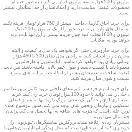
میلیون و 500 هزار تا سه میلیون قرار می گیرند.به طور حتم این
محصولات کیفیتی مناسب دارند و امکاناتشان از حد استاندارد بیشتر
است.
برای خرید اجاق گازهای داخلی بیشتر از 750 هزار تومان هزینه نکنید
اما مدل های وارداتی به درد بخور را از یک میلیون و 200 تا یک
میلیون و 800 انتخاب کنید چون هزینه بیشتر از این تنها بابت برند
خواهد بود نه امکانات.
برای خرید جاروبرقی حتی اگر بخواهید یک مدل با کیفیت و البته
مخزن دار را انتخاب کنید به راحتی مدل دهای 300 تا 450 هزار
تومانی زیادی پیدا خواهید کرد.ماشین لباسشویی و ظرفشویی
معمولا باید با کیفیت باشند و طول عمر بالایی داشته باشند پس بابت
کیفیت ساخت و بدنه شان بیشتر از امکانات و برنامه های متنوع
شست و شوی شان هزینه کنید.
برای خرید لوازم خرد سراغ برندهای داخلی بروید.کامل ترین غذاساز
داخلی را می توانید با حدود 100 هزار تومان خریداری کنید.خرید
سمساری لوازم خانگی یک ضعف بزرگ دارند.آنها به متراژ فضای
مسکونی و نیازهای واقعی شان توجه نمی کنند.همین موضوع عمده
ترین علتی است که هزینه های اضافه به آنها تحمیل می کند.برایتان
چند مثال می آوریم:
مشتریان زیادی علاقه مندند بزرگترین نمایشگرهای تلویزیونی را
خریداری کنند.این درحالی است که محل زندگی آنها آپارتمان هایی با