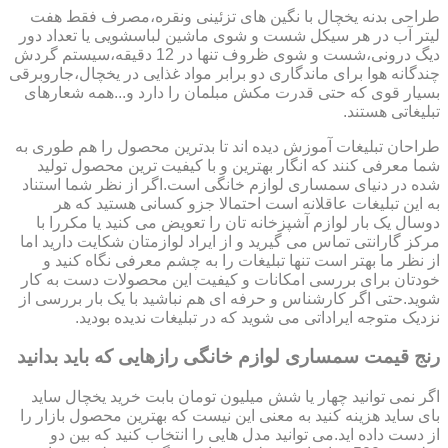
طراحی بدنه یخچال با نگین های تزئینی ونقره،مصرف فقط هفت
لیتر آب در هر سیکل شست و شوی ماشین لباسشویی یا تعداد دور
دیگ درونی،شست و شوی ظروف تنها در 12 دقیقه،سیستم گردش
چندگانه هوا برای ماندگاری دو برابر مواد غذایی در یخچال،جاروبرقی
بسیار قوی که حتی قدرت مکش مبلمان را دارد و...همه شعارهای
تبلیغاتی هستند.
طراحان تبلیغات آموزش دیده اند تا بدترین محصول را هم طوری به
شما معرفی کنند که انگار بهترین و با کیفیت ترین محصول تولید
شده در دنیای سمساری لوازم خانگی است.اگر از نظر شما استناد
به این تبلیغات عاقلانه است احتمالا جزو کسانی هستید که هر
دوسال یک بار لوازم آشپزخانه تان را تعویض می کنید یا مکررا با
مرکز گارانتی تماس می گیرید و از ایراد لوازمتان شکایت دارید اما
از نظر ما بهتر است تنها تبلیغات را به چشم معرفی نگاه کنید و
خودتان برای بررسی امکانات و کیفیت این محصولات دست به کار
شوید.حتی اگر کارشناس و حرفه ای هم نباشید با یک بار بررسی از
نزدیک متوجه ایراداتی می شوید که در تبلیغات ندیده بودید.
رنج قیمت سمساری لوازم خانگی رازهایی که باید بدانید
اگر نمی توانید چهار یا شش میلیون تومان بابت خرید یخچال ساید
بای ساید هزینه کنید به معنی این نیست که بهترین محصول بازار را
از دست داده اید.می توانید مدل هایی را انتخاب کنید که بین دو